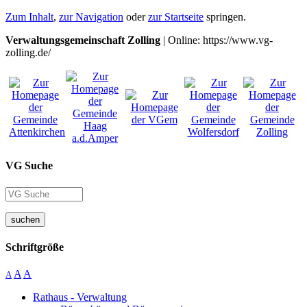
Zum Inhalt
,
zur Navigation
oder
zur Startseite
springen.
Verwaltungsgemeinschaft Zolling
| Online: https://www.vg-
zolling.de/
VG Suche
suchen
Schriftgröße
A
A
A
Rathaus - Verwaltung