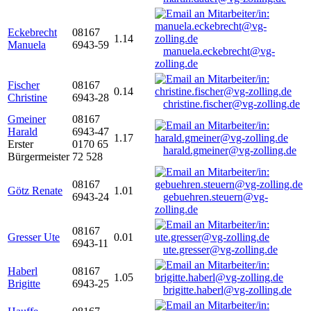
Eckebrecht
08167
1.14
Manuela
6943-59
manuela.eckebrecht@vg-
zolling.de
Fischer
08167
0.14
Christine
6943-28
christine.fischer@vg-zolling.de
Gmeiner
08167
Harald
6943-47
1.17
Erster
0170 65
harald.gmeiner@vg-zolling.de
Bürgermeister
72 528
08167
Götz Renate
1.01
6943-24
gebuehren.steuern@vg-
zolling.de
08167
Gresser Ute
0.01
6943-11
ute.gresser@vg-zolling.de
Haberl
08167
1.05
Brigitte
6943-25
brigitte.haberl@vg-zolling.de