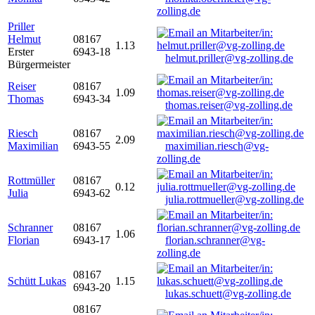
zolling.de
Priller
Helmut
08167
1.13
Erster
6943-18
helmut.priller@vg-zolling.de
Bürgermeister
Reiser
08167
1.09
Thomas
6943-34
thomas.reiser@vg-zolling.de
Riesch
08167
2.09
Maximilian
6943-55
maximilian.riesch@vg-
zolling.de
Rottmüller
08167
0.12
Julia
6943-62
julia.rottmueller@vg-zolling.de
Schranner
08167
1.06
Florian
6943-17
florian.schranner@vg-
zolling.de
08167
Schütt Lukas
1.15
6943-20
lukas.schuett@vg-zolling.de
08167