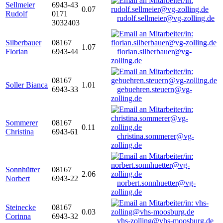
Sellmeier
6943-43
0.07
Rudolf
0171
rudolf.sellmeier@vg-zolling.de
3032403
Silberbauer
08167
1.07
Florian
6943-44
florian.silberbauer@vg-
zolling.de
08167
Soller Bianca
1.01
6943-33
gebuehren.steuern@vg-
zolling.de
Sommerer
08167
0.11
Christina
6943-61
christina.sommerer@vg-
zolling.de
Sonnhütter
08167
2.06
Norbert
6943-22
norbert.sonnhuetter@vg-
zolling.de
Steinecke
08167
0.03
Corinna
6943-32
vhs-zolling@vhs-moosburg.de