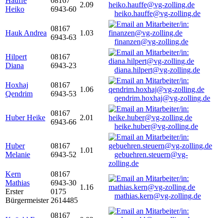
Hauffe
08167
2.09
Heiko
6943-60
heiko.hauffe@vg-zolling.de
08167
Hauk Andrea
1.03
6943-63
finanzen@vg-zolling.de
Hilpert
08167
Diana
6943-23
diana.hilpert@vg-zolling.de
Hoxhaj
08167
1.06
Qendrim
6943-53
qendrim.hoxhaj@vg-zolling.de
08167
Huber Heike
2.01
6943-66
heike.huber@vg-zolling.de
Huber
08167
1.01
Melanie
6943-52
gebuehren.steuern@vg-
zolling.de
Kern
08167
Mathias
6943-30
1.16
Erster
0175
mathias.kern@vg-zolling.de
Bürgermeister
2614485
08167