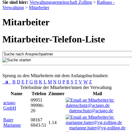
Sie sind hier:
Verwaltungsgemeinschaft Zolling
>
Rathaus -
Verwaltung
>
Mitarbeiter
Mitarbeiter
Mitarbeiter-Telefon-Liste
Sprung zu den Mitarbeitern mit dem Anfangsbuchstaben:
a
B
D
E
F
G
H
K
L
M
N
O
P
R
S
T
V
W
Z
Telefonliste der Mitarbeiter/innen der Verwaltung
Name
Telefon
Zimmer
Mail
09951
actago
99990-
GmbH
20
datenschutz@actago.de
Baier
08167
1.14
Marianne
6943-51
marianne.baier@vg-zolling.de