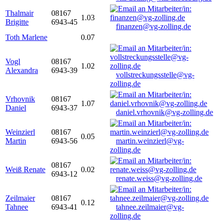
Thalmair
08167
1.03
Brigitte
6943-45
finanzen@vg-zolling.de
Toth Marlene
0.07
Vogl
08167
1.02
Alexandra
6943-39
vollstreckungsstelle@vg-
zolling.de
Vrhovnik
08167
1.07
Daniel
6943-37
daniel.vrhovnik@vg-zolling.de
Weinzierl
08167
0.05
Martin
6943-56
martin.weinzierl@vg-
zolling.de
08167
Weiß Renate
0.02
6943-12
renate.weiss@vg-zolling.de
Zeilmaier
08167
0.12
Tahnee
6943-41
tahnee.zeilmaier@vg-
zolling.de