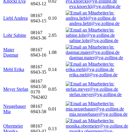
Knöckl Eva
0.02
6943-12
eva.knoeckl@vg-zolling.de
08167
Liebl Andrea
0.10
6943-15
andrea.liebl@vg-zolling.de
08167
Lohr Sabine
2.05
6943-36
sabine.lohr@vg-zolling.de
Maier
08167
1.08
Dagmar
6943-16
dagmar.maier@vg-zolling.de
08167
Mehl Erika
0.14
6943-35
erika.mehl@vg-zolling.de
08167
6943-50
Meyer Stefan
0.05
0170
stefan.meyer@vg-zolling.de
7942402
Neugebauer
08167
0.01
Mia
6943-58
mia.neugebauer@vg-zolling.de
Obermeier
08167
0.13
Monika
6943-42
monika.obermeier@vg-