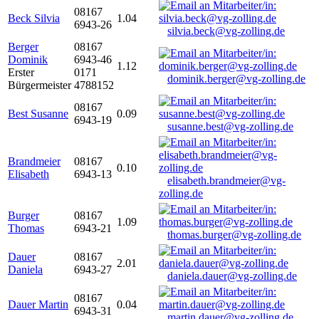
08167
Beck Silvia
1.04
6943-26
silvia.beck@vg-zolling.de
Berger
08167
Dominik
6943-46
1.12
Erster
0171
dominik.berger@vg-zolling.de
Bürgermeister
4788152
08167
Best Susanne
0.09
6943-19
susanne.best@vg-zolling.de
Brandmeier
08167
0.10
Elisabeth
6943-13
elisabeth.brandmeier@vg-
zolling.de
Burger
08167
1.09
Thomas
6943-21
thomas.burger@vg-zolling.de
Dauer
08167
2.01
Daniela
6943-27
daniela.dauer@vg-zolling.de
08167
Dauer Martin
0.04
6943-31
martin.dauer@vg-zolling.de