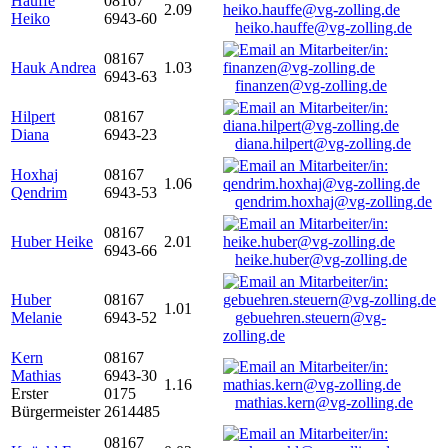
Hauffe
08167
2.09
Heiko
6943-60
heiko.hauffe@vg-zolling.de
08167
Hauk Andrea
1.03
6943-63
finanzen@vg-zolling.de
Hilpert
08167
Diana
6943-23
diana.hilpert@vg-zolling.de
Hoxhaj
08167
1.06
Qendrim
6943-53
qendrim.hoxhaj@vg-zolling.de
08167
Huber Heike
2.01
6943-66
heike.huber@vg-zolling.de
Huber
08167
1.01
Melanie
6943-52
gebuehren.steuern@vg-
zolling.de
Kern
08167
Mathias
6943-30
1.16
Erster
0175
mathias.kern@vg-zolling.de
Bürgermeister
2614485
08167