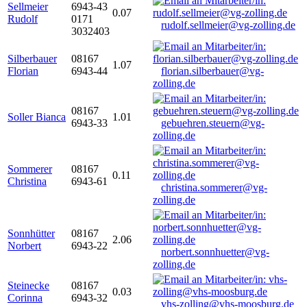
Sellmeier
6943-43
0.07
Rudolf
0171
rudolf.sellmeier@vg-zolling.de
3032403
Silberbauer
08167
1.07
Florian
6943-44
florian.silberbauer@vg-
zolling.de
08167
Soller Bianca
1.01
6943-33
gebuehren.steuern@vg-
zolling.de
Sommerer
08167
0.11
Christina
6943-61
christina.sommerer@vg-
zolling.de
Sonnhütter
08167
2.06
Norbert
6943-22
norbert.sonnhuetter@vg-
zolling.de
Steinecke
08167
0.03
Corinna
6943-32
vhs-zolling@vhs-moosburg.de