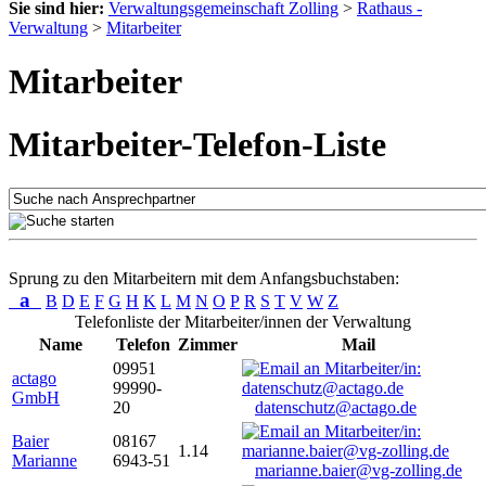
Sie sind hier:
Verwaltungsgemeinschaft Zolling
>
Rathaus -
Verwaltung
>
Mitarbeiter
Mitarbeiter
Mitarbeiter-Telefon-Liste
Sprung zu den Mitarbeitern mit dem Anfangsbuchstaben:
a
B
D
E
F
G
H
K
L
M
N
O
P
R
S
T
V
W
Z
Telefonliste der Mitarbeiter/innen der Verwaltung
Name
Telefon
Zimmer
Mail
09951
actago
99990-
GmbH
20
datenschutz@actago.de
Baier
08167
1.14
Marianne
6943-51
marianne.baier@vg-zolling.de