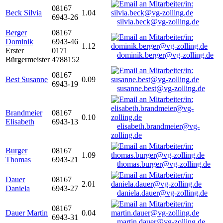
08167
Beck Silvia
1.04
6943-26
silvia.beck@vg-zolling.de
Berger
08167
Dominik
6943-46
1.12
Erster
0171
dominik.berger@vg-zolling.de
Bürgermeister
4788152
08167
Best Susanne
0.09
6943-19
susanne.best@vg-zolling.de
Brandmeier
08167
0.10
Elisabeth
6943-13
elisabeth.brandmeier@vg-
zolling.de
Burger
08167
1.09
Thomas
6943-21
thomas.burger@vg-zolling.de
Dauer
08167
2.01
Daniela
6943-27
daniela.dauer@vg-zolling.de
08167
Dauer Martin
0.04
6943-31
martin.dauer@vg-zolling.de