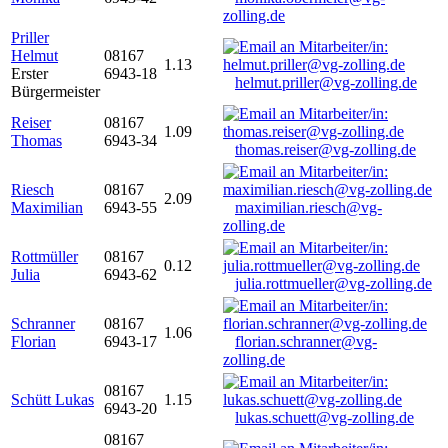
zolling.de
Priller
Helmut
08167
1.13
Erster
6943-18
helmut.priller@vg-zolling.de
Bürgermeister
Reiser
08167
1.09
Thomas
6943-34
thomas.reiser@vg-zolling.de
Riesch
08167
2.09
Maximilian
6943-55
maximilian.riesch@vg-
zolling.de
Rottmüller
08167
0.12
Julia
6943-62
julia.rottmueller@vg-zolling.de
Schranner
08167
1.06
Florian
6943-17
florian.schranner@vg-
zolling.de
08167
Schütt Lukas
1.15
6943-20
lukas.schuett@vg-zolling.de
08167