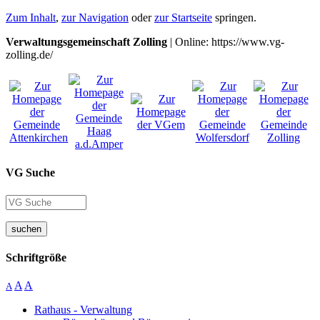
Zum Inhalt
,
zur Navigation
oder
zur Startseite
springen.
Verwaltungsgemeinschaft Zolling
| Online: https://www.vg-
zolling.de/
VG Suche
suchen
Schriftgröße
A
A
A
Rathaus - Verwaltung