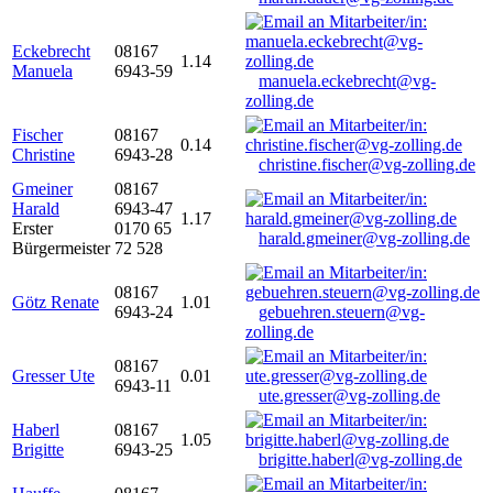
Eckebrecht
08167
1.14
Manuela
6943-59
manuela.eckebrecht@vg-
zolling.de
Fischer
08167
0.14
Christine
6943-28
christine.fischer@vg-zolling.de
Gmeiner
08167
Harald
6943-47
1.17
Erster
0170 65
harald.gmeiner@vg-zolling.de
Bürgermeister
72 528
08167
Götz Renate
1.01
6943-24
gebuehren.steuern@vg-
zolling.de
08167
Gresser Ute
0.01
6943-11
ute.gresser@vg-zolling.de
Haberl
08167
1.05
Brigitte
6943-25
brigitte.haberl@vg-zolling.de