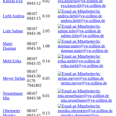
Knöckl Eva
0.02
6943-12
eva.knoeckl@vg-zolling.de
08167
Liebl Andrea
0.10
6943-15
andrea.liebl@vg-zolling.de
08167
Lohr Sabine
2.05
6943-36
sabine.lohr@vg-zolling.de
Maier
08167
1.08
Dagmar
6943-16
dagmar.maier@vg-zolling.de
08167
Mehl Erika
0.14
6943-35
erika.mehl@vg-zolling.de
08167
6943-50
Meyer Stefan
0.05
0170
stefan.meyer@vg-zolling.de
7942402
Neugebauer
08167
0.01
Mia
6943-58
mia.neugebauer@vg-zolling.de
Obermeier
08167
0.13
Monika
6943-42
monika.obermeier@vg-