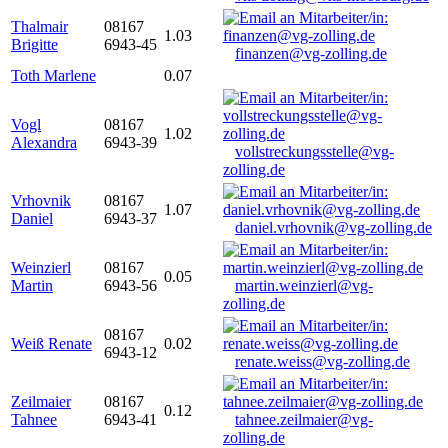
Thalmair
08167
1.03
Brigitte
6943-45
finanzen@vg-zolling.de
Toth Marlene
0.07
Vogl
08167
1.02
Alexandra
6943-39
vollstreckungsstelle@vg-
zolling.de
Vrhovnik
08167
1.07
Daniel
6943-37
daniel.vrhovnik@vg-zolling.de
Weinzierl
08167
0.05
Martin
6943-56
martin.weinzierl@vg-
zolling.de
08167
Weiß Renate
0.02
6943-12
renate.weiss@vg-zolling.de
Zeilmaier
08167
0.12
Tahnee
6943-41
tahnee.zeilmaier@vg-
zolling.de