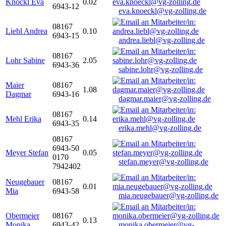
Knöckl Eva
0.02
6943-12
eva.knoeckl@vg-zolling.de
08167
Liebl Andrea
0.10
6943-15
andrea.liebl@vg-zolling.de
08167
Lohr Sabine
2.05
6943-36
sabine.lohr@vg-zolling.de
Maier
08167
1.08
Dagmar
6943-16
dagmar.maier@vg-zolling.de
08167
Mehl Erika
0.14
6943-35
erika.mehl@vg-zolling.de
08167
6943-50
Meyer Stefan
0.05
0170
stefan.meyer@vg-zolling.de
7942402
Neugebauer
08167
0.01
Mia
6943-58
mia.neugebauer@vg-zolling.de
Obermeier
08167
0.13
Monika
6943-42
monika.obermeier@vg-