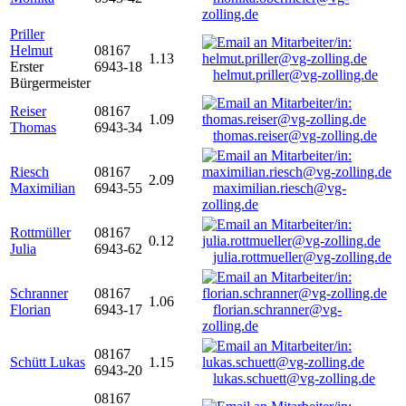
zolling.de
Priller
Helmut
08167
1.13
Erster
6943-18
helmut.priller@vg-zolling.de
Bürgermeister
Reiser
08167
1.09
Thomas
6943-34
thomas.reiser@vg-zolling.de
Riesch
08167
2.09
Maximilian
6943-55
maximilian.riesch@vg-
zolling.de
Rottmüller
08167
0.12
Julia
6943-62
julia.rottmueller@vg-zolling.de
Schranner
08167
1.06
Florian
6943-17
florian.schranner@vg-
zolling.de
08167
Schütt Lukas
1.15
6943-20
lukas.schuett@vg-zolling.de
08167