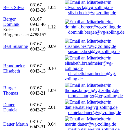
08167
Beck Silvia
1.04
6943-26
silvia.beck@vg-zolling.de
Berger
08167
Dominik
6943-46
1.12
Erster
0171
dominik.berger@vg-zolling.de
Bürgermeister
4788152
08167
Best Susanne
0.09
6943-19
susanne.best@vg-zolling.de
Brandmeier
08167
0.10
Elisabeth
6943-13
elisabeth.brandmeier@vg-
zolling.de
Burger
08167
1.09
Thomas
6943-21
thomas.burger@vg-zolling.de
Dauer
08167
2.01
Daniela
6943-27
daniela.dauer@vg-zolling.de
08167
Dauer Martin
0.04
6943-31
martin.dauer@vg-zolling.de