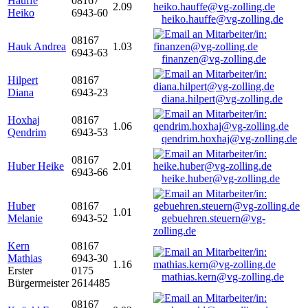
Hauffe
08167
2.09
Heiko
6943-60
heiko.hauffe@vg-zolling.de
08167
Hauk Andrea
1.03
6943-63
finanzen@vg-zolling.de
Hilpert
08167
Diana
6943-23
diana.hilpert@vg-zolling.de
Hoxhaj
08167
1.06
Qendrim
6943-53
qendrim.hoxhaj@vg-zolling.de
08167
Huber Heike
2.01
6943-66
heike.huber@vg-zolling.de
Huber
08167
1.01
Melanie
6943-52
gebuehren.steuern@vg-
zolling.de
Kern
08167
Mathias
6943-30
1.16
Erster
0175
mathias.kern@vg-zolling.de
Bürgermeister
2614485
08167