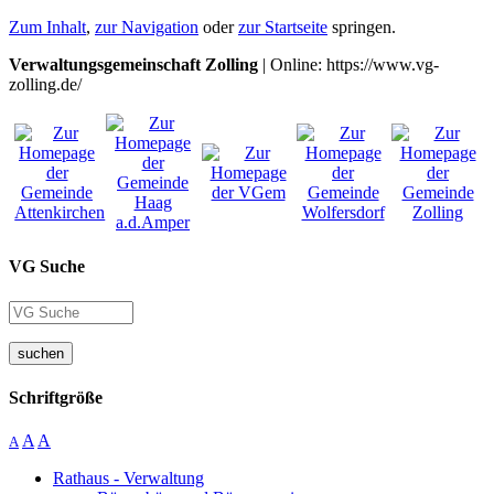
Zum Inhalt
,
zur Navigation
oder
zur Startseite
springen.
Verwaltungsgemeinschaft Zolling
| Online: https://www.vg-
zolling.de/
VG Suche
suchen
Schriftgröße
A
A
A
Rathaus - Verwaltung