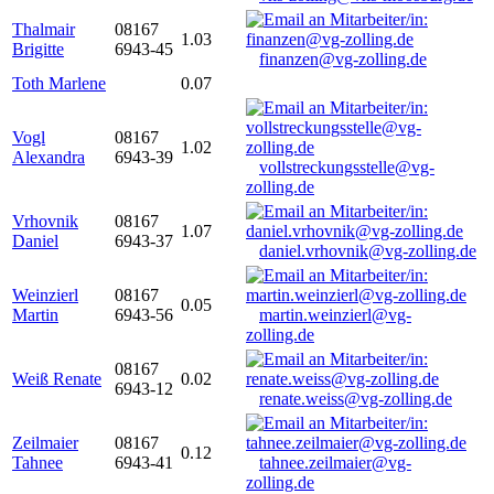
Thalmair
08167
1.03
Brigitte
6943-45
finanzen@vg-zolling.de
Toth Marlene
0.07
Vogl
08167
1.02
Alexandra
6943-39
vollstreckungsstelle@vg-
zolling.de
Vrhovnik
08167
1.07
Daniel
6943-37
daniel.vrhovnik@vg-zolling.de
Weinzierl
08167
0.05
Martin
6943-56
martin.weinzierl@vg-
zolling.de
08167
Weiß Renate
0.02
6943-12
renate.weiss@vg-zolling.de
Zeilmaier
08167
0.12
Tahnee
6943-41
tahnee.zeilmaier@vg-
zolling.de