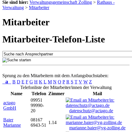
Sie sind hier:
Verwaltungsgemeinschaft Zolling
>
Rathaus -
Verwaltung
>
Mitarbeiter
Mitarbeiter
Mitarbeiter-Telefon-Liste
Sprung zu den Mitarbeitern mit dem Anfangsbuchstaben:
a
B
D
E
F
G
H
K
L
M
N
O
P
R
S
T
V
W
Z
Telefonliste der Mitarbeiter/innen der Verwaltung
Name
Telefon
Zimmer
Mail
09951
actago
99990-
GmbH
20
datenschutz@actago.de
Baier
08167
1.14
Marianne
6943-51
marianne.baier@vg-zolling.de