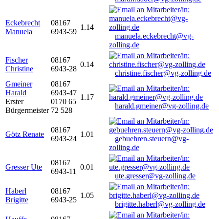
Eckebrecht
08167
1.14
Manuela
6943-59
manuela.eckebrecht@vg-
zolling.de
Fischer
08167
0.14
Christine
6943-28
christine.fischer@vg-zolling.de
Gmeiner
08167
Harald
6943-47
1.17
Erster
0170 65
harald.gmeiner@vg-zolling.de
Bürgermeister
72 528
08167
Götz Renate
1.01
6943-24
gebuehren.steuern@vg-
zolling.de
08167
Gresser Ute
0.01
6943-11
ute.gresser@vg-zolling.de
Haberl
08167
1.05
Brigitte
6943-25
brigitte.haberl@vg-zolling.de