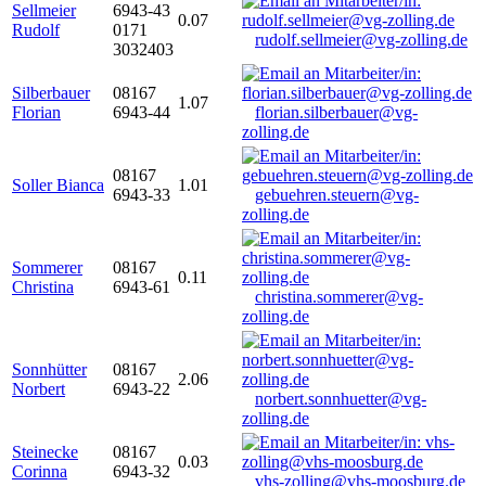
Sellmeier
6943-43
0.07
Rudolf
0171
rudolf.sellmeier@vg-zolling.de
3032403
Silberbauer
08167
1.07
Florian
6943-44
florian.silberbauer@vg-
zolling.de
08167
Soller Bianca
1.01
6943-33
gebuehren.steuern@vg-
zolling.de
Sommerer
08167
0.11
Christina
6943-61
christina.sommerer@vg-
zolling.de
Sonnhütter
08167
2.06
Norbert
6943-22
norbert.sonnhuetter@vg-
zolling.de
Steinecke
08167
0.03
Corinna
6943-32
vhs-zolling@vhs-moosburg.de