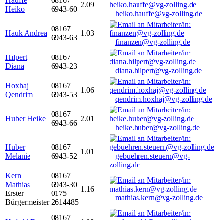
Hauffe
08167
2.09
Heiko
6943-60
heiko.hauffe@vg-zolling.de
08167
Hauk Andrea
1.03
6943-63
finanzen@vg-zolling.de
Hilpert
08167
Diana
6943-23
diana.hilpert@vg-zolling.de
Hoxhaj
08167
1.06
Qendrim
6943-53
qendrim.hoxhaj@vg-zolling.de
08167
Huber Heike
2.01
6943-66
heike.huber@vg-zolling.de
Huber
08167
1.01
Melanie
6943-52
gebuehren.steuern@vg-
zolling.de
Kern
08167
Mathias
6943-30
1.16
Erster
0175
mathias.kern@vg-zolling.de
Bürgermeister
2614485
08167