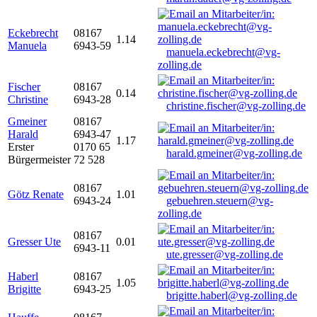
Eckebrecht
08167
1.14
Manuela
6943-59
manuela.eckebrecht@vg-
zolling.de
Fischer
08167
0.14
Christine
6943-28
christine.fischer@vg-zolling.de
Gmeiner
08167
Harald
6943-47
1.17
Erster
0170 65
harald.gmeiner@vg-zolling.de
Bürgermeister
72 528
08167
Götz Renate
1.01
6943-24
gebuehren.steuern@vg-
zolling.de
08167
Gresser Ute
0.01
6943-11
ute.gresser@vg-zolling.de
Haberl
08167
1.05
Brigitte
6943-25
brigitte.haberl@vg-zolling.de