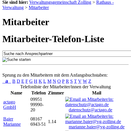
Sie sind hier:
Verwaltungsgemeinschaft Zolling
>
Rathaus -
Verwaltung
>
Mitarbeiter
Mitarbeiter
Mitarbeiter-Telefon-Liste
Sprung zu den Mitarbeitern mit dem Anfangsbuchstaben:
a
B
D
E
F
G
H
K
L
M
N
O
P
R
S
T
V
W
Z
Telefonliste der Mitarbeiter/innen der Verwaltung
Name
Telefon
Zimmer
Mail
09951
actago
99990-
GmbH
20
datenschutz@actago.de
Baier
08167
1.14
Marianne
6943-51
marianne.baier@vg-zolling.de