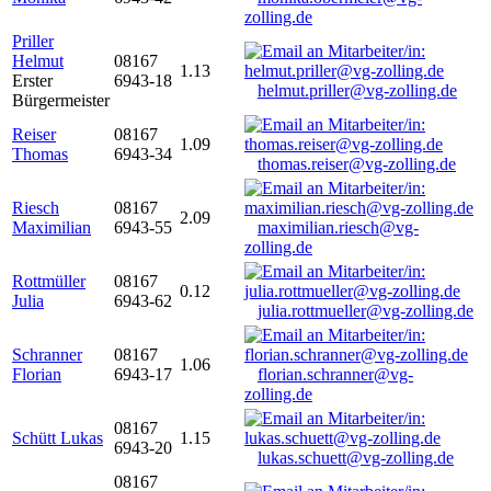
zolling.de
Priller
Helmut
08167
1.13
Erster
6943-18
helmut.priller@vg-zolling.de
Bürgermeister
Reiser
08167
1.09
Thomas
6943-34
thomas.reiser@vg-zolling.de
Riesch
08167
2.09
Maximilian
6943-55
maximilian.riesch@vg-
zolling.de
Rottmüller
08167
0.12
Julia
6943-62
julia.rottmueller@vg-zolling.de
Schranner
08167
1.06
Florian
6943-17
florian.schranner@vg-
zolling.de
08167
Schütt Lukas
1.15
6943-20
lukas.schuett@vg-zolling.de
08167