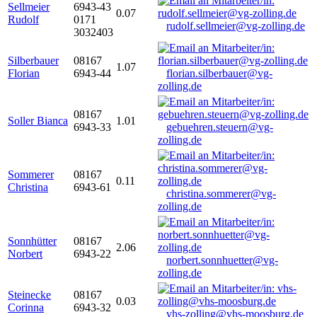
Sellmeier
6943-43
0.07
Rudolf
0171
rudolf.sellmeier@vg-zolling.de
3032403
Silberbauer
08167
1.07
Florian
6943-44
florian.silberbauer@vg-
zolling.de
08167
Soller Bianca
1.01
6943-33
gebuehren.steuern@vg-
zolling.de
Sommerer
08167
0.11
Christina
6943-61
christina.sommerer@vg-
zolling.de
Sonnhütter
08167
2.06
Norbert
6943-22
norbert.sonnhuetter@vg-
zolling.de
Steinecke
08167
0.03
Corinna
6943-32
vhs-zolling@vhs-moosburg.de