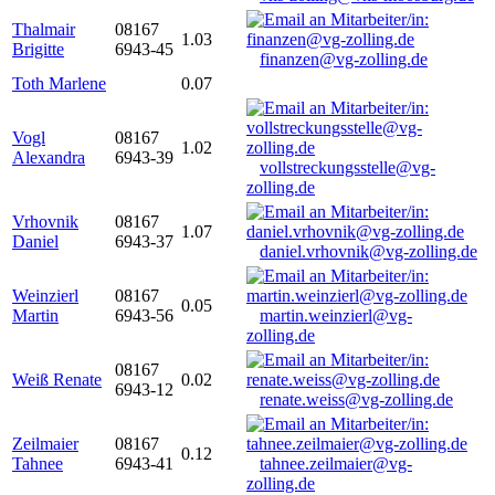
Thalmair
08167
1.03
Brigitte
6943-45
finanzen@vg-zolling.de
Toth Marlene
0.07
Vogl
08167
1.02
Alexandra
6943-39
vollstreckungsstelle@vg-
zolling.de
Vrhovnik
08167
1.07
Daniel
6943-37
daniel.vrhovnik@vg-zolling.de
Weinzierl
08167
0.05
Martin
6943-56
martin.weinzierl@vg-
zolling.de
08167
Weiß Renate
0.02
6943-12
renate.weiss@vg-zolling.de
Zeilmaier
08167
0.12
Tahnee
6943-41
tahnee.zeilmaier@vg-
zolling.de