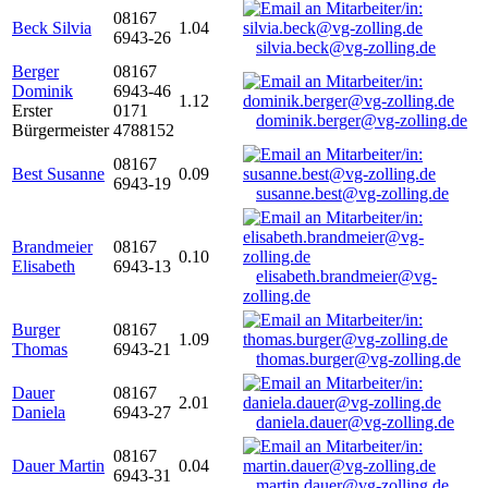
08167
Beck Silvia
1.04
6943-26
silvia.beck@vg-zolling.de
Berger
08167
Dominik
6943-46
1.12
Erster
0171
dominik.berger@vg-zolling.de
Bürgermeister
4788152
08167
Best Susanne
0.09
6943-19
susanne.best@vg-zolling.de
Brandmeier
08167
0.10
Elisabeth
6943-13
elisabeth.brandmeier@vg-
zolling.de
Burger
08167
1.09
Thomas
6943-21
thomas.burger@vg-zolling.de
Dauer
08167
2.01
Daniela
6943-27
daniela.dauer@vg-zolling.de
08167
Dauer Martin
0.04
6943-31
martin.dauer@vg-zolling.de