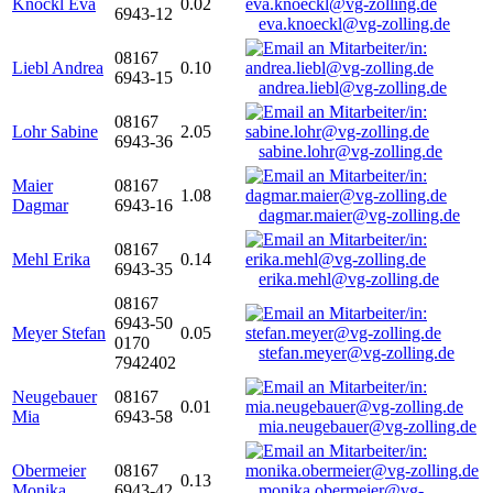
Knöckl Eva
0.02
6943-12
eva.knoeckl@vg-zolling.de
08167
Liebl Andrea
0.10
6943-15
andrea.liebl@vg-zolling.de
08167
Lohr Sabine
2.05
6943-36
sabine.lohr@vg-zolling.de
Maier
08167
1.08
Dagmar
6943-16
dagmar.maier@vg-zolling.de
08167
Mehl Erika
0.14
6943-35
erika.mehl@vg-zolling.de
08167
6943-50
Meyer Stefan
0.05
0170
stefan.meyer@vg-zolling.de
7942402
Neugebauer
08167
0.01
Mia
6943-58
mia.neugebauer@vg-zolling.de
Obermeier
08167
0.13
Monika
6943-42
monika.obermeier@vg-