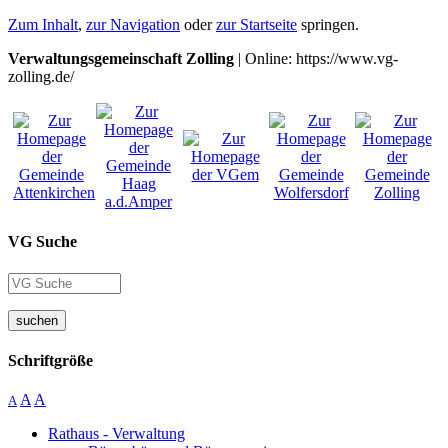
Zum Inhalt
,
zur Navigation
oder
zur Startseite
springen.
Verwaltungsgemeinschaft Zolling
| Online: https://www.vg-
zolling.de/
VG Suche
suchen
Schriftgröße
A
A
A
Rathaus - Verwaltung