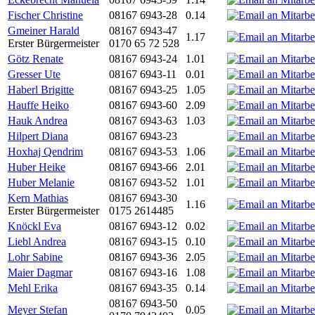
Fischer Christine
08167 6943-28
0.14
Gmeiner Harald
08167 6943-47
1.17
Erster Bürgermeister
0170 65 72 528
Götz Renate
08167 6943-24
1.01
Gresser Ute
08167 6943-11
0.01
Haberl Brigitte
08167 6943-25
1.05
Hauffe Heiko
08167 6943-60
2.09
Hauk Andrea
08167 6943-63
1.03
Hilpert Diana
08167 6943-23
Hoxhaj Qendrim
08167 6943-53
1.06
Huber Heike
08167 6943-66
2.01
Huber Melanie
08167 6943-52
1.01
Kern Mathias
08167 6943-30
1.16
Erster Bürgermeister
0175 2614485
Knöckl Eva
08167 6943-12
0.02
Liebl Andrea
08167 6943-15
0.10
Lohr Sabine
08167 6943-36
2.05
Maier Dagmar
08167 6943-16
1.08
Mehl Erika
08167 6943-35
0.14
08167 6943-50
Meyer Stefan
0.05