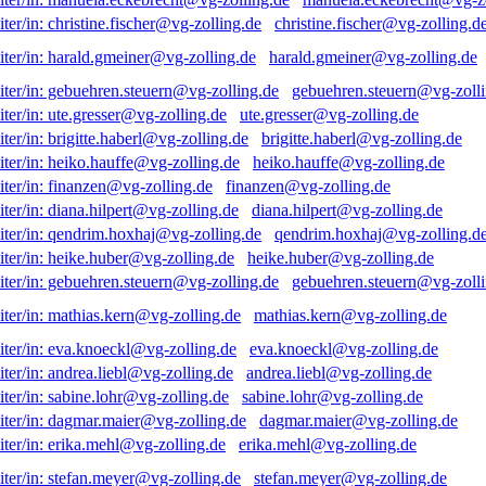
christine.fischer@vg-zolling.d
harald.gmeiner@vg-zolling.de
gebuehren.steuern@vg-zolli
ute.gresser@vg-zolling.de
brigitte.haberl@vg-zolling.de
heiko.hauffe@vg-zolling.de
finanzen@vg-zolling.de
diana.hilpert@vg-zolling.de
qendrim.hoxhaj@vg-zolling.d
heike.huber@vg-zolling.de
gebuehren.steuern@vg-zolli
mathias.kern@vg-zolling.de
eva.knoeckl@vg-zolling.de
andrea.liebl@vg-zolling.de
sabine.lohr@vg-zolling.de
dagmar.maier@vg-zolling.de
erika.mehl@vg-zolling.de
stefan.meyer@vg-zolling.de