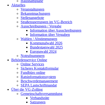
Haushaltspläne
Aktuelles
Veranstaltungen
Bekanntmachungen
Stellenangebote
Straßensperrungen im VG-Bereich
Ausschreibungen / Vergabe
Information über Ausschreibungen
Information über Vergaben
Wahlen / Abstimmungen
Kommunalwahl 2026
Bundestagswahl 2025
Europawahl 2024
Notrufnummern
Behördenservice Online
Online Services
Sicheres Kontaktformular
Fundbüro online
Ratsinformationssystem
Beschwerdemanagement
SEPA Lastschriftmandat
Über die VG-Zolling
Gemeinschaftsversammlung
Verbandsräte
Satzungen