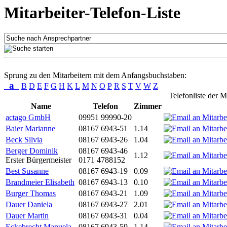
Mitarbeiter-Telefon-Liste
Sprung zu den Mitarbeitern mit dem Anfangsbuchstaben:
a
B
D
E
F
G
H
K
L
M
N
O
P
R
S
T
V
W
Z
Telefonliste der M
Name
Telefon
Zimmer
actago GmbH
09951 99990-20
Baier Marianne
08167 6943-51
1.14
Beck Silvia
08167 6943-26
1.04
Berger Dominik
08167 6943-46
1.12
Erster Bürgermeister
0171 4788152
Best Susanne
08167 6943-19
0.09
Brandmeier Elisabeth
08167 6943-13
0.10
Burger Thomas
08167 6943-21
1.09
Dauer Daniela
08167 6943-27
2.01
Dauer Martin
08167 6943-31
0.04
Eckebrecht Manuela
08167 6943-59
1.14