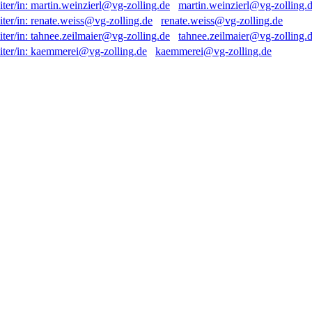
martin.weinzierl@vg-zolling.
renate.weiss@vg-zolling.de
tahnee.zeilmaier@vg-zolling.
kaemmerei@vg-zolling.de