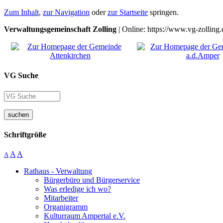
Zum Inhalt
,
zur Navigation
oder
zur Startseite
springen.
Verwaltungsgemeinschaft Zolling
| Online: https://www.vg-zolling.
VG Suche
suchen
Schriftgröße
A
A
A
Rathaus - Verwaltung
Bürgerbüro und Bürgerservice
Was erledige ich wo?
Mitarbeiter
Organigramm
Kulturraum Ampertal e.V.