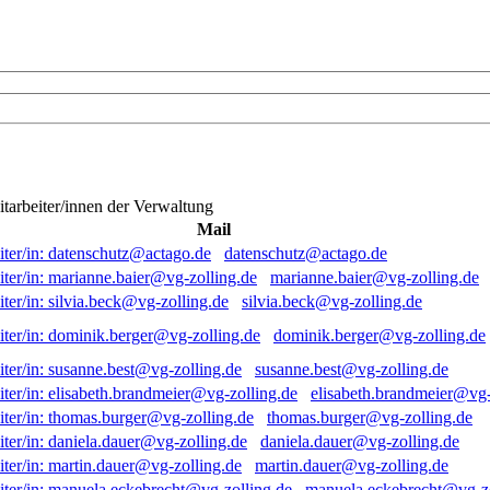
itarbeiter/innen der Verwaltung
Mail
datenschutz@actago.de
marianne.baier@vg-zolling.de
silvia.beck@vg-zolling.de
dominik.berger@vg-zolling.de
susanne.best@vg-zolling.de
elisabeth.brandmeier@vg-
thomas.burger@vg-zolling.de
daniela.dauer@vg-zolling.de
martin.dauer@vg-zolling.de
manuela.eckebrecht@vg-zo