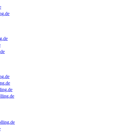
e
ng.de
g.de
e
.de
ng.de
ng.de
ling.de
lling.de
lling.de
e