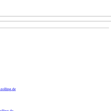
zolling.de
lling.de