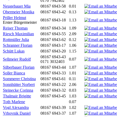
0170 7942402
Neugebauer Mia
08167 6943-58
0.01
Obermeier Monika
08167 6943-42
0.13
Priller Helmut
08167 6943-18
1.13
Erster Bürgermeister
Reiser Thomas
08167 6943-34
1.09
Riesch Maximilian
08167 6943-55
2.09
Rottmüller Julia
08167 6943-62
0.12
Schranner Florian
08167 6943-17
1.06
Schütt Lukas
08167 6943-20
1.15
08167 6943-43
Sellmeier Rudolf
0.07
0171 3032403
Silberbauer Florian
08167 6943-44
1.07
Soller Bianca
08167 6943-33
1.01
Sommerer Christina
08167 6943-61
0.11
Sonnhütter Norbert
08167 6943-22
2.06
Steinecke Corinna
08167 6943-32
0.03
Thalmair Brigitte
08167 6943-45
1.03
Toth Marlene
0.07
Vogl Alexandra
08167 6943-39
1.02
Vrhovnik Daniel
08167 6943-37
1.07