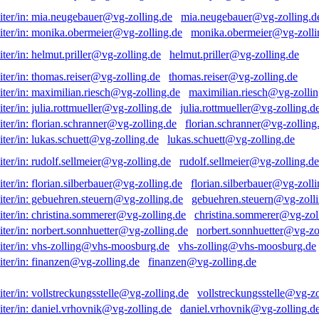
mia.neugebauer@vg-zolling.d
monika.obermeier@vg-zolli
helmut.priller@vg-zolling.de
thomas.reiser@vg-zolling.de
maximilian.riesch@vg-zollin
julia.rottmueller@vg-zolling.d
florian.schranner@vg-zolling
lukas.schuett@vg-zolling.de
rudolf.sellmeier@vg-zolling.de
florian.silberbauer@vg-zolli
gebuehren.steuern@vg-zolli
christina.sommerer@vg-zol
norbert.sonnhuetter@vg-zo
vhs-zolling@vhs-moosburg.de
finanzen@vg-zolling.de
vollstreckungsstelle@vg-zo
daniel.vrhovnik@vg-zolling.d