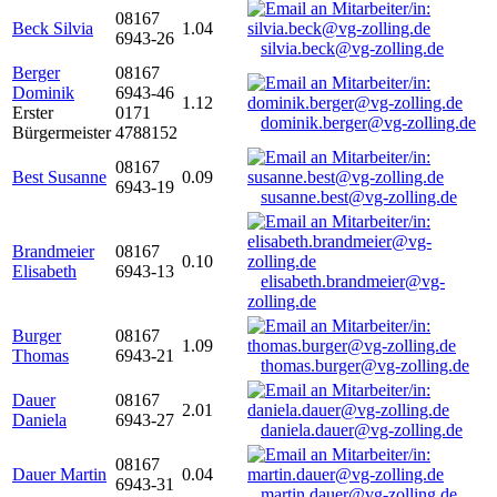
08167
Beck Silvia
1.04
6943-26
silvia.beck@vg-zolling.de
Berger
08167
Dominik
6943-46
1.12
Erster
0171
dominik.berger@vg-zolling.de
Bürgermeister
4788152
08167
Best Susanne
0.09
6943-19
susanne.best@vg-zolling.de
Brandmeier
08167
0.10
Elisabeth
6943-13
elisabeth.brandmeier@vg-
zolling.de
Burger
08167
1.09
Thomas
6943-21
thomas.burger@vg-zolling.de
Dauer
08167
2.01
Daniela
6943-27
daniela.dauer@vg-zolling.de
08167
Dauer Martin
0.04
6943-31
martin.dauer@vg-zolling.de