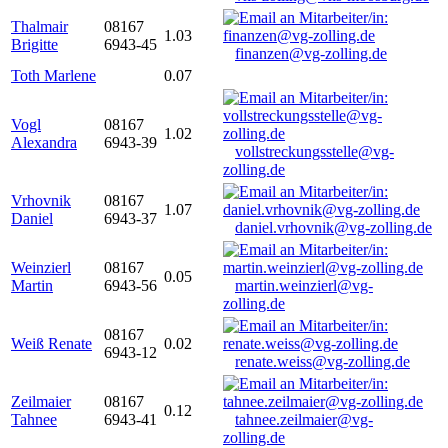
Thalmair
08167
1.03
Brigitte
6943-45
finanzen@vg-zolling.de
Toth Marlene
0.07
Vogl
08167
1.02
Alexandra
6943-39
vollstreckungsstelle@vg-
zolling.de
Vrhovnik
08167
1.07
Daniel
6943-37
daniel.vrhovnik@vg-zolling.de
Weinzierl
08167
0.05
Martin
6943-56
martin.weinzierl@vg-
zolling.de
08167
Weiß Renate
0.02
6943-12
renate.weiss@vg-zolling.de
Zeilmaier
08167
0.12
Tahnee
6943-41
tahnee.zeilmaier@vg-
zolling.de