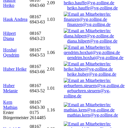
Hauffe
08167
2.09
Heiko
6943-60
heiko.hauffe@vg-zolling.de
08167
Hauk Andrea
1.03
6943-63
finanzen@vg-zolling.de
Hilpert
08167
Diana
6943-23
diana.hilpert@vg-zolling.de
Hoxhaj
08167
1.06
Qendrim
6943-53
qendrim.hoxhaj@vg-zolling.de
08167
Huber Heike
2.01
6943-66
heike.huber@vg-zolling.de
Huber
08167
1.01
Melanie
6943-52
gebuehren.steuern@vg-
zolling.de
Kern
08167
Mathias
6943-30
1.16
Erster
0175
mathias.kern@vg-zolling.de
Bürgermeister
2614485
08167