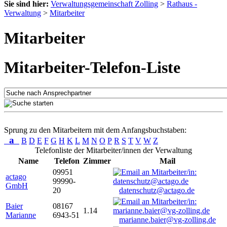
Sie sind hier:
Verwaltungsgemeinschaft Zolling
>
Rathaus -
Verwaltung
>
Mitarbeiter
Mitarbeiter
Mitarbeiter-Telefon-Liste
Sprung zu den Mitarbeitern mit dem Anfangsbuchstaben:
a
B
D
E
F
G
H
K
L
M
N
O
P
R
S
T
V
W
Z
Telefonliste der Mitarbeiter/innen der Verwaltung
Name
Telefon
Zimmer
Mail
09951
actago
99990-
GmbH
20
datenschutz@actago.de
Baier
08167
1.14
Marianne
6943-51
marianne.baier@vg-zolling.de