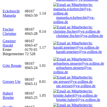
Eckebrecht
08167
1.14
Manuela
6943-59
manuela.eckebrecht@vg-
zolling.de
Fischer
08167
0.14
Christine
6943-28
christine.fischer@vg-zolling.de
Gmeiner
08167
Harald
6943-47
1.17
Erster
0170 65
harald.gmeiner@vg-zolling.de
Bürgermeister
72 528
08167
Götz Renate
1.01
6943-24
gebuehren.steuern@vg-
zolling.de
08167
Gresser Ute
0.01
6943-11
ute.gresser@vg-zolling.de
Haberl
08167
1.05
Brigitte
6943-25
brigitte.haberl@vg-zolling.de