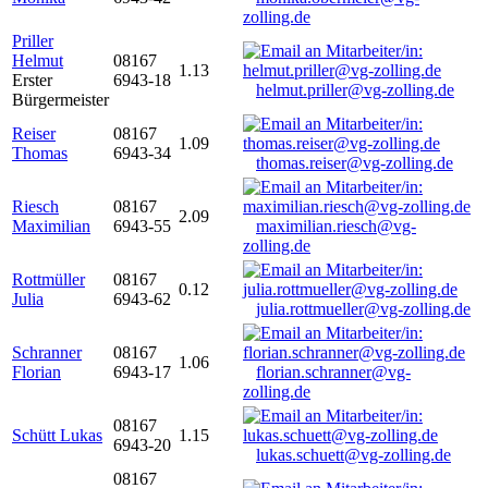
zolling.de
Priller
Helmut
08167
1.13
Erster
6943-18
helmut.priller@vg-zolling.de
Bürgermeister
Reiser
08167
1.09
Thomas
6943-34
thomas.reiser@vg-zolling.de
Riesch
08167
2.09
Maximilian
6943-55
maximilian.riesch@vg-
zolling.de
Rottmüller
08167
0.12
Julia
6943-62
julia.rottmueller@vg-zolling.de
Schranner
08167
1.06
Florian
6943-17
florian.schranner@vg-
zolling.de
08167
Schütt Lukas
1.15
6943-20
lukas.schuett@vg-zolling.de
08167