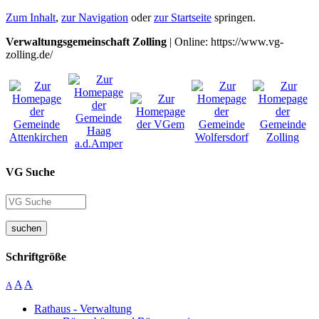
Zum Inhalt
,
zur Navigation
oder
zur Startseite
springen.
Verwaltungsgemeinschaft Zolling
| Online: https://www.vg-
zolling.de/
VG Suche
suchen
Schriftgröße
A
A
A
Rathaus - Verwaltung