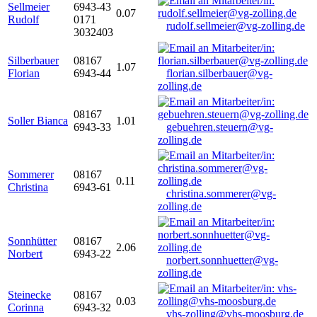
Sellmeier
6943-43
0.07
Rudolf
0171
rudolf.sellmeier@vg-zolling.de
3032403
Silberbauer
08167
1.07
Florian
6943-44
florian.silberbauer@vg-
zolling.de
08167
Soller Bianca
1.01
6943-33
gebuehren.steuern@vg-
zolling.de
Sommerer
08167
0.11
Christina
6943-61
christina.sommerer@vg-
zolling.de
Sonnhütter
08167
2.06
Norbert
6943-22
norbert.sonnhuetter@vg-
zolling.de
Steinecke
08167
0.03
Corinna
6943-32
vhs-zolling@vhs-moosburg.de