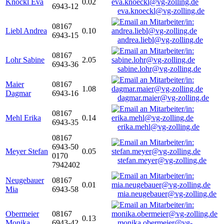
Knöckl Eva
0.02
6943-12
eva.knoeckl@vg-zolling.de
08167
Liebl Andrea
0.10
6943-15
andrea.liebl@vg-zolling.de
08167
Lohr Sabine
2.05
6943-36
sabine.lohr@vg-zolling.de
Maier
08167
1.08
Dagmar
6943-16
dagmar.maier@vg-zolling.de
08167
Mehl Erika
0.14
6943-35
erika.mehl@vg-zolling.de
08167
6943-50
Meyer Stefan
0.05
0170
stefan.meyer@vg-zolling.de
7942402
Neugebauer
08167
0.01
Mia
6943-58
mia.neugebauer@vg-zolling.de
Obermeier
08167
0.13
Monika
6943-42
monika.obermeier@vg-