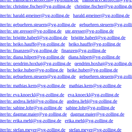
christine.fischer@vg-zolling.d
harald.gmeiner@vg-zolling.de
gebuehren.steuern@vg-zolli
ute.gresser@vg-zolling.de
brigitte.haberl@vg-zolling.de
heiko.hauffe@vg-zolling.de
finanzen@vg-zolling.de
diana.hilpert@vg-zolling.de
qendrim.hoxhaj@vg-zolling.d
heike.huber@vg-zolling.de
gebuehren.steuern@vg-zolli
mathias.kern@vg-zolling.de
eva.knoeckl@vg-zolling.de
andrea.liebl@vg-zolling.de
sabine.lohr@vg-zolling.de
dagmar.maier@vg-zolling.de
erika.mehl@vg-zolling.de
stefan.meyer@vg-zolling.de