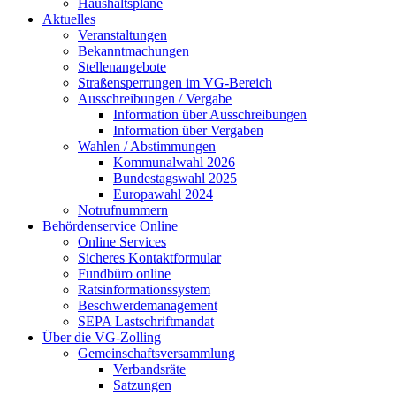
Haushaltspläne
Aktuelles
Veranstaltungen
Bekanntmachungen
Stellenangebote
Straßensperrungen im VG-Bereich
Ausschreibungen / Vergabe
Information über Ausschreibungen
Information über Vergaben
Wahlen / Abstimmungen
Kommunalwahl 2026
Bundestagswahl 2025
Europawahl 2024
Notrufnummern
Behördenservice Online
Online Services
Sicheres Kontaktformular
Fundbüro online
Ratsinformationssystem
Beschwerdemanagement
SEPA Lastschriftmandat
Über die VG-Zolling
Gemeinschaftsversammlung
Verbandsräte
Satzungen