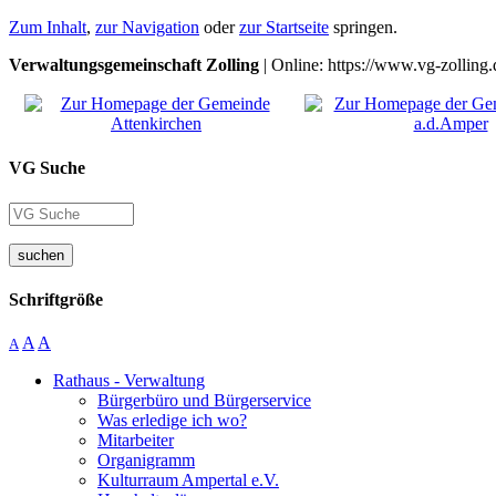
Zum Inhalt
,
zur Navigation
oder
zur Startseite
springen.
Verwaltungsgemeinschaft Zolling
| Online: https://www.vg-zolling.
VG Suche
suchen
Schriftgröße
A
A
A
Rathaus - Verwaltung
Bürgerbüro und Bürgerservice
Was erledige ich wo?
Mitarbeiter
Organigramm
Kulturraum Ampertal e.V.