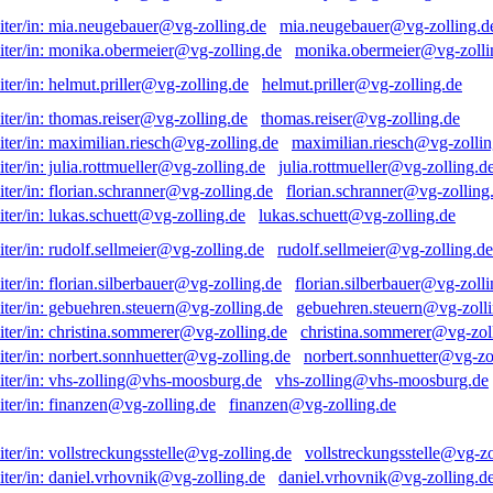
mia.neugebauer@vg-zolling.d
monika.obermeier@vg-zolli
helmut.priller@vg-zolling.de
thomas.reiser@vg-zolling.de
maximilian.riesch@vg-zollin
julia.rottmueller@vg-zolling.d
florian.schranner@vg-zolling
lukas.schuett@vg-zolling.de
rudolf.sellmeier@vg-zolling.de
florian.silberbauer@vg-zolli
gebuehren.steuern@vg-zolli
christina.sommerer@vg-zol
norbert.sonnhuetter@vg-zo
vhs-zolling@vhs-moosburg.de
finanzen@vg-zolling.de
vollstreckungsstelle@vg-zo
daniel.vrhovnik@vg-zolling.d