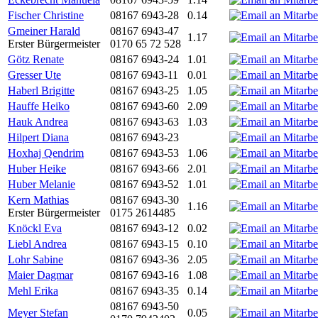
Fischer Christine
08167 6943-28
0.14
Gmeiner Harald
08167 6943-47
1.17
Erster Bürgermeister
0170 65 72 528
Götz Renate
08167 6943-24
1.01
Gresser Ute
08167 6943-11
0.01
Haberl Brigitte
08167 6943-25
1.05
Hauffe Heiko
08167 6943-60
2.09
Hauk Andrea
08167 6943-63
1.03
Hilpert Diana
08167 6943-23
Hoxhaj Qendrim
08167 6943-53
1.06
Huber Heike
08167 6943-66
2.01
Huber Melanie
08167 6943-52
1.01
Kern Mathias
08167 6943-30
1.16
Erster Bürgermeister
0175 2614485
Knöckl Eva
08167 6943-12
0.02
Liebl Andrea
08167 6943-15
0.10
Lohr Sabine
08167 6943-36
2.05
Maier Dagmar
08167 6943-16
1.08
Mehl Erika
08167 6943-35
0.14
08167 6943-50
Meyer Stefan
0.05