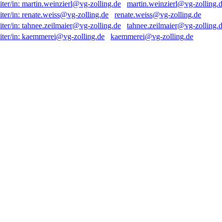
martin.weinzierl@vg-zolling.
renate.weiss@vg-zolling.de
tahnee.zeilmaier@vg-zolling.
kaemmerei@vg-zolling.de