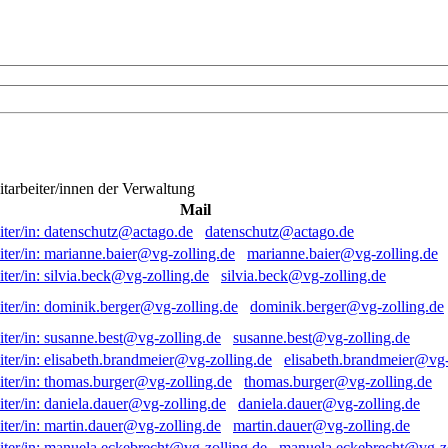
itarbeiter/innen der Verwaltung
Mail
datenschutz@actago.de
marianne.baier@vg-zolling.de
silvia.beck@vg-zolling.de
dominik.berger@vg-zolling.de
susanne.best@vg-zolling.de
elisabeth.brandmeier@vg-
thomas.burger@vg-zolling.de
daniela.dauer@vg-zolling.de
martin.dauer@vg-zolling.de
manuela.eckebrecht@vg-zo