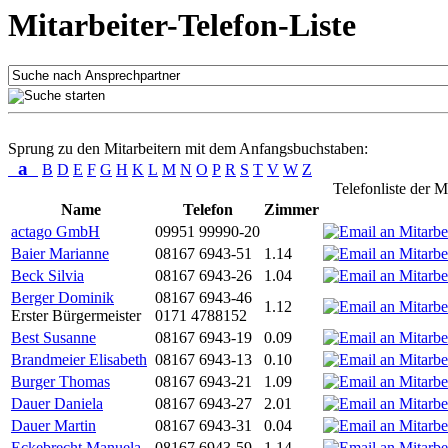
Mitarbeiter-Telefon-Liste
Sprung zu den Mitarbeitern mit dem Anfangsbuchstaben:
a
B
D
E
F
G
H
K
L
M
N
O
P
R
S
T
V
W
Z
Telefonliste der M
Name
Telefon
Zimmer
actago GmbH
09951 99990-20
Baier Marianne
08167 6943-51
1.14
Beck Silvia
08167 6943-26
1.04
Berger Dominik
08167 6943-46
1.12
Erster Bürgermeister
0171 4788152
Best Susanne
08167 6943-19
0.09
Brandmeier Elisabeth
08167 6943-13
0.10
Burger Thomas
08167 6943-21
1.09
Dauer Daniela
08167 6943-27
2.01
Dauer Martin
08167 6943-31
0.04
Eckebrecht Manuela
08167 6943-59
1.14