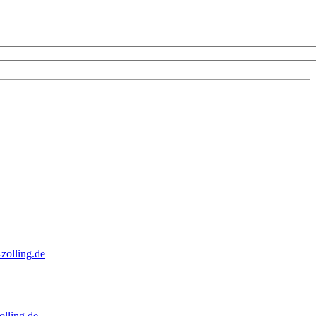
zolling.de
lling.de