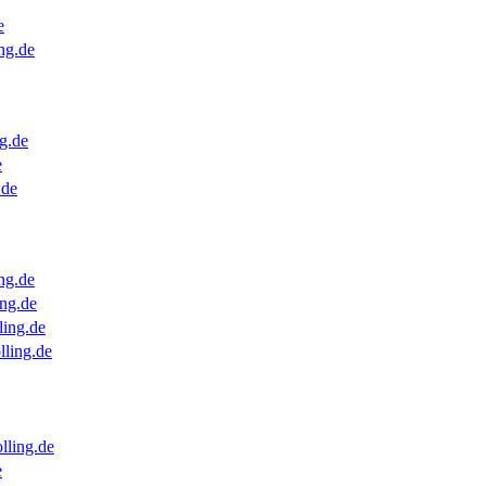
e
ng.de
g.de
e
.de
ng.de
ng.de
ling.de
lling.de
lling.de
e