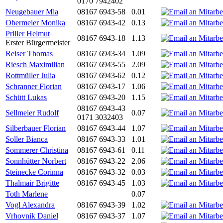
0170 7942402
Neugebauer Mia
08167 6943-58
0.01
Obermeier Monika
08167 6943-42
0.13
Priller Helmut
08167 6943-18
1.13
Erster Bürgermeister
Reiser Thomas
08167 6943-34
1.09
Riesch Maximilian
08167 6943-55
2.09
Rottmüller Julia
08167 6943-62
0.12
Schranner Florian
08167 6943-17
1.06
Schütt Lukas
08167 6943-20
1.15
08167 6943-43
Sellmeier Rudolf
0.07
0171 3032403
Silberbauer Florian
08167 6943-44
1.07
Soller Bianca
08167 6943-33
1.01
Sommerer Christina
08167 6943-61
0.11
Sonnhütter Norbert
08167 6943-22
2.06
Steinecke Corinna
08167 6943-32
0.03
Thalmair Brigitte
08167 6943-45
1.03
Toth Marlene
0.07
Vogl Alexandra
08167 6943-39
1.02
Vrhovnik Daniel
08167 6943-37
1.07