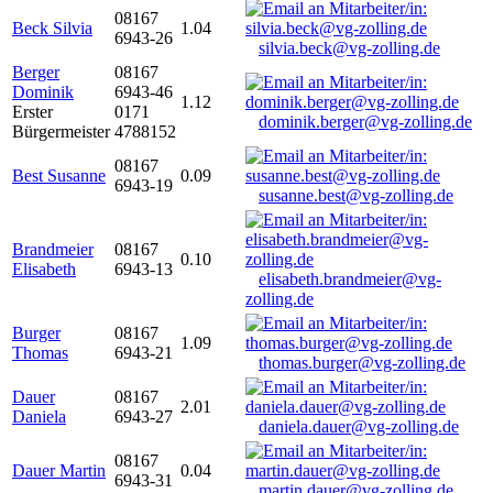
08167
Beck Silvia
1.04
6943-26
silvia.beck@vg-zolling.de
Berger
08167
Dominik
6943-46
1.12
Erster
0171
dominik.berger@vg-zolling.de
Bürgermeister
4788152
08167
Best Susanne
0.09
6943-19
susanne.best@vg-zolling.de
Brandmeier
08167
0.10
Elisabeth
6943-13
elisabeth.brandmeier@vg-
zolling.de
Burger
08167
1.09
Thomas
6943-21
thomas.burger@vg-zolling.de
Dauer
08167
2.01
Daniela
6943-27
daniela.dauer@vg-zolling.de
08167
Dauer Martin
0.04
6943-31
martin.dauer@vg-zolling.de