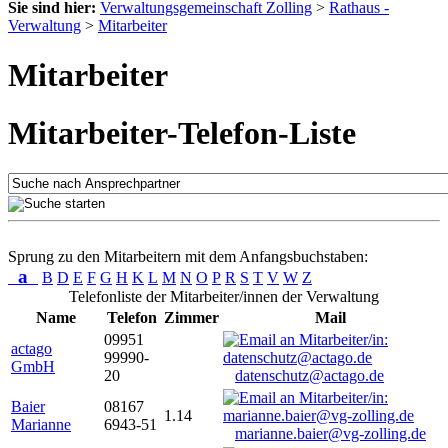
Sie sind hier:
Verwaltungsgemeinschaft Zolling
>
Rathaus -
Verwaltung
>
Mitarbeiter
Mitarbeiter
Mitarbeiter-Telefon-Liste
Sprung zu den Mitarbeitern mit dem Anfangsbuchstaben:
a
B
D
E
F
G
H
K
L
M
N
O
P
R
S
T
V
W
Z
Telefonliste der Mitarbeiter/innen der Verwaltung
Name
Telefon
Zimmer
Mail
09951
actago
99990-
GmbH
20
datenschutz@actago.de
Baier
08167
1.14
Marianne
6943-51
marianne.baier@vg-zolling.de