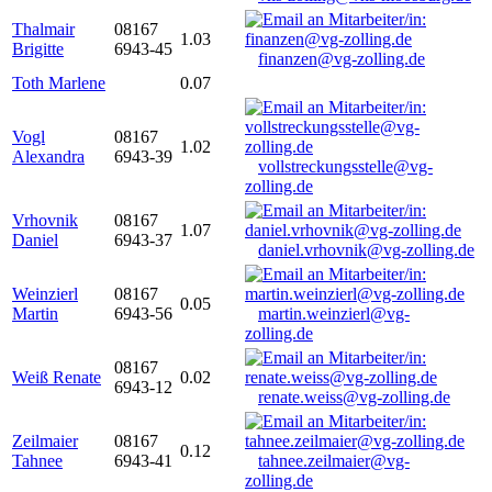
Thalmair
08167
1.03
Brigitte
6943-45
finanzen@vg-zolling.de
Toth Marlene
0.07
Vogl
08167
1.02
Alexandra
6943-39
vollstreckungsstelle@vg-
zolling.de
Vrhovnik
08167
1.07
Daniel
6943-37
daniel.vrhovnik@vg-zolling.de
Weinzierl
08167
0.05
Martin
6943-56
martin.weinzierl@vg-
zolling.de
08167
Weiß Renate
0.02
6943-12
renate.weiss@vg-zolling.de
Zeilmaier
08167
0.12
Tahnee
6943-41
tahnee.zeilmaier@vg-
zolling.de