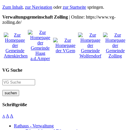
Zum Inhalt
,
zur Navigation
oder
zur Startseite
springen.
Verwaltungsgemeinschaft Zolling
| Online: https://www.vg-
zolling.de/
VG Suche
suchen
Schriftgröße
A
A
A
Rathaus - Verwaltung