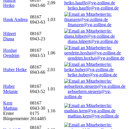
Hauffe
08167
2.09
Heiko
6943-60
heiko.hauffe@vg-zolling.de
08167
Hauk Andrea
1.03
6943-63
finanzen@vg-zolling.de
Hilpert
08167
Diana
6943-23
diana.hilpert@vg-zolling.de
Hoxhaj
08167
1.06
Qendrim
6943-53
qendrim.hoxhaj@vg-zolling.de
08167
Huber Heike
2.01
6943-66
heike.huber@vg-zolling.de
Huber
08167
1.01
Melanie
6943-52
gebuehren.steuern@vg-
zolling.de
Kern
08167
Mathias
6943-30
1.16
Erster
0175
mathias.kern@vg-zolling.de
Bürgermeister
2614485
08167