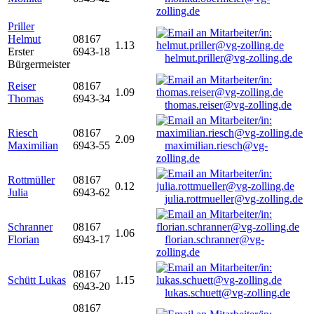
zolling.de
Priller
Helmut
08167
1.13
Erster
6943-18
helmut.priller@vg-zolling.de
Bürgermeister
Reiser
08167
1.09
Thomas
6943-34
thomas.reiser@vg-zolling.de
Riesch
08167
2.09
Maximilian
6943-55
maximilian.riesch@vg-
zolling.de
Rottmüller
08167
0.12
Julia
6943-62
julia.rottmueller@vg-zolling.de
Schranner
08167
1.06
Florian
6943-17
florian.schranner@vg-
zolling.de
08167
Schütt Lukas
1.15
6943-20
lukas.schuett@vg-zolling.de
08167