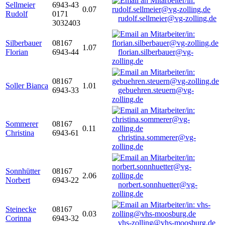
Sellmeier
6943-43
0.07
Rudolf
0171
rudolf.sellmeier@vg-zolling.de
3032403
Silberbauer
08167
1.07
Florian
6943-44
florian.silberbauer@vg-
zolling.de
08167
Soller Bianca
1.01
6943-33
gebuehren.steuern@vg-
zolling.de
Sommerer
08167
0.11
Christina
6943-61
christina.sommerer@vg-
zolling.de
Sonnhütter
08167
2.06
Norbert
6943-22
norbert.sonnhuetter@vg-
zolling.de
Steinecke
08167
0.03
Corinna
6943-32
vhs-zolling@vhs-moosburg.de