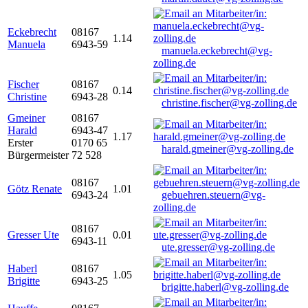
Eckebrecht
08167
1.14
Manuela
6943-59
manuela.eckebrecht@vg-
zolling.de
Fischer
08167
0.14
Christine
6943-28
christine.fischer@vg-zolling.de
Gmeiner
08167
Harald
6943-47
1.17
Erster
0170 65
harald.gmeiner@vg-zolling.de
Bürgermeister
72 528
08167
Götz Renate
1.01
6943-24
gebuehren.steuern@vg-
zolling.de
08167
Gresser Ute
0.01
6943-11
ute.gresser@vg-zolling.de
Haberl
08167
1.05
Brigitte
6943-25
brigitte.haberl@vg-zolling.de