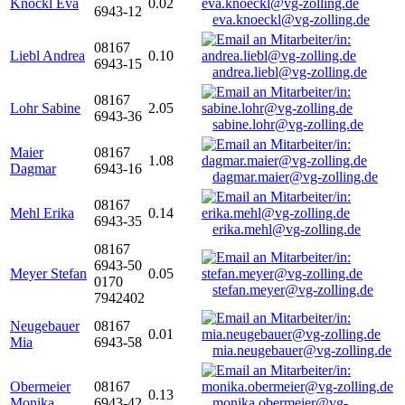
Knöckl Eva
0.02
6943-12
eva.knoeckl@vg-zolling.de
08167
Liebl Andrea
0.10
6943-15
andrea.liebl@vg-zolling.de
08167
Lohr Sabine
2.05
6943-36
sabine.lohr@vg-zolling.de
Maier
08167
1.08
Dagmar
6943-16
dagmar.maier@vg-zolling.de
08167
Mehl Erika
0.14
6943-35
erika.mehl@vg-zolling.de
08167
6943-50
Meyer Stefan
0.05
0170
stefan.meyer@vg-zolling.de
7942402
Neugebauer
08167
0.01
Mia
6943-58
mia.neugebauer@vg-zolling.de
Obermeier
08167
0.13
Monika
6943-42
monika.obermeier@vg-