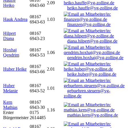
Hauffe
08167
2.09
Heiko
6943-60
heiko.hauffe@vg-zolling.de
08167
Hauk Andrea
1.03
6943-63
finanzen@vg-zolling.de
Hilpert
08167
Diana
6943-23
diana.hilpert@vg-zolling.de
Hoxhaj
08167
1.06
Qendrim
6943-53
qendrim.hoxhaj@vg-zolling.de
08167
Huber Heike
2.01
6943-66
heike.huber@vg-zolling.de
Huber
08167
1.01
Melanie
6943-52
gebuehren.steuern@vg-
zolling.de
Kern
08167
Mathias
6943-30
1.16
Erster
0175
mathias.kern@vg-zolling.de
Bürgermeister
2614485
08167