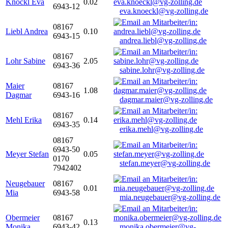
Knöckl Eva
0.02
6943-12
eva.knoeckl@vg-zolling.de
08167
Liebl Andrea
0.10
6943-15
andrea.liebl@vg-zolling.de
08167
Lohr Sabine
2.05
6943-36
sabine.lohr@vg-zolling.de
Maier
08167
1.08
Dagmar
6943-16
dagmar.maier@vg-zolling.de
08167
Mehl Erika
0.14
6943-35
erika.mehl@vg-zolling.de
08167
6943-50
Meyer Stefan
0.05
0170
stefan.meyer@vg-zolling.de
7942402
Neugebauer
08167
0.01
Mia
6943-58
mia.neugebauer@vg-zolling.de
Obermeier
08167
0.13
Monika
6943-42
monika.obermeier@vg-