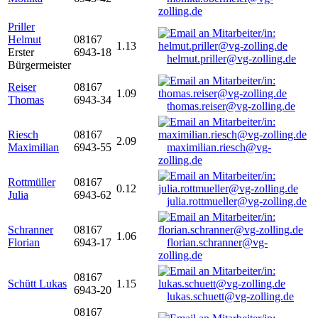
zolling.de
Priller
Helmut
08167
1.13
Erster
6943-18
helmut.priller@vg-zolling.de
Bürgermeister
Reiser
08167
1.09
Thomas
6943-34
thomas.reiser@vg-zolling.de
Riesch
08167
2.09
Maximilian
6943-55
maximilian.riesch@vg-
zolling.de
Rottmüller
08167
0.12
Julia
6943-62
julia.rottmueller@vg-zolling.de
Schranner
08167
1.06
Florian
6943-17
florian.schranner@vg-
zolling.de
08167
Schütt Lukas
1.15
6943-20
lukas.schuett@vg-zolling.de
08167