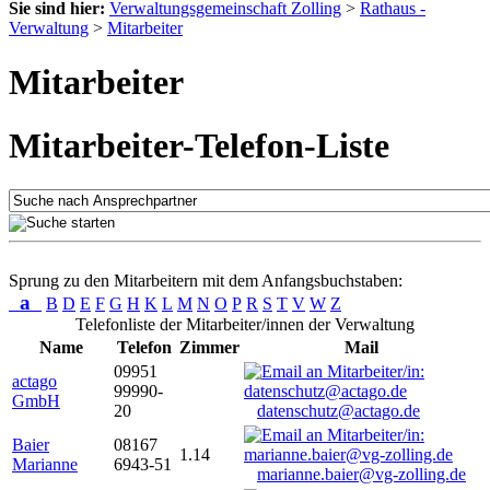
Sie sind hier:
Verwaltungsgemeinschaft Zolling
>
Rathaus -
Verwaltung
>
Mitarbeiter
Mitarbeiter
Mitarbeiter-Telefon-Liste
Sprung zu den Mitarbeitern mit dem Anfangsbuchstaben:
a
B
D
E
F
G
H
K
L
M
N
O
P
R
S
T
V
W
Z
Telefonliste der Mitarbeiter/innen der Verwaltung
Name
Telefon
Zimmer
Mail
09951
actago
99990-
GmbH
20
datenschutz@actago.de
Baier
08167
1.14
Marianne
6943-51
marianne.baier@vg-zolling.de