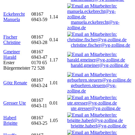
Eckebrecht
08167
1.14
Manuela
6943-59
manuela.eckebrecht@vg-
zolling.de
Fischer
08167
0.14
Christine
6943-28
christine.fischer@vg-zolling.de
Gmeiner
08167
Harald
6943-47
1.17
Erster
0170 65
harald.gmeiner@vg-zolling.de
Bürgermeister
72 528
08167
Götz Renate
1.01
6943-24
gebuehren.steuern@vg-
zolling.de
08167
Gresser Ute
0.01
6943-11
ute.gresser@vg-zolling.de
Haberl
08167
1.05
Brigitte
6943-25
brigitte.haberl@vg-zolling.de