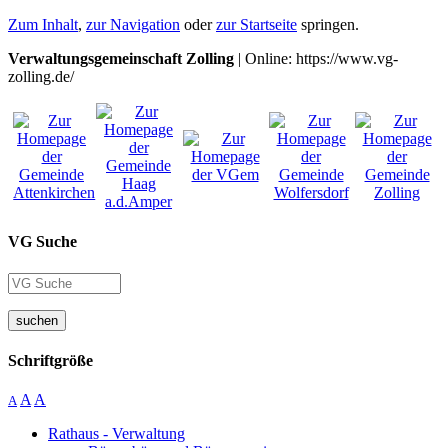
Zum Inhalt
,
zur Navigation
oder
zur Startseite
springen.
Verwaltungsgemeinschaft Zolling
| Online: https://www.vg-
zolling.de/
VG Suche
suchen
Schriftgröße
A
A
A
Rathaus - Verwaltung