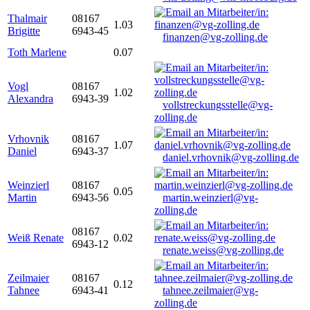
Thalmair
08167
1.03
Brigitte
6943-45
finanzen@vg-zolling.de
Toth Marlene
0.07
Vogl
08167
1.02
Alexandra
6943-39
vollstreckungsstelle@vg-
zolling.de
Vrhovnik
08167
1.07
Daniel
6943-37
daniel.vrhovnik@vg-zolling.de
Weinzierl
08167
0.05
Martin
6943-56
martin.weinzierl@vg-
zolling.de
08167
Weiß Renate
0.02
6943-12
renate.weiss@vg-zolling.de
Zeilmaier
08167
0.12
Tahnee
6943-41
tahnee.zeilmaier@vg-
zolling.de