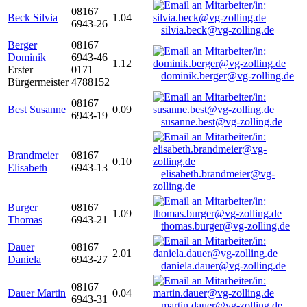
08167
Beck Silvia
1.04
6943-26
silvia.beck@vg-zolling.de
Berger
08167
Dominik
6943-46
1.12
Erster
0171
dominik.berger@vg-zolling.de
Bürgermeister
4788152
08167
Best Susanne
0.09
6943-19
susanne.best@vg-zolling.de
Brandmeier
08167
0.10
Elisabeth
6943-13
elisabeth.brandmeier@vg-
zolling.de
Burger
08167
1.09
Thomas
6943-21
thomas.burger@vg-zolling.de
Dauer
08167
2.01
Daniela
6943-27
daniela.dauer@vg-zolling.de
08167
Dauer Martin
0.04
6943-31
martin.dauer@vg-zolling.de