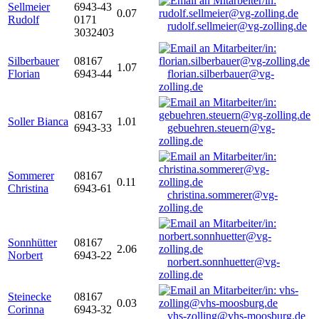
Sellmeier
6943-43
0.07
Rudolf
0171
rudolf.sellmeier@vg-zolling.de
3032403
Silberbauer
08167
1.07
Florian
6943-44
florian.silberbauer@vg-
zolling.de
08167
Soller Bianca
1.01
6943-33
gebuehren.steuern@vg-
zolling.de
Sommerer
08167
0.11
Christina
6943-61
christina.sommerer@vg-
zolling.de
Sonnhütter
08167
2.06
Norbert
6943-22
norbert.sonnhuetter@vg-
zolling.de
Steinecke
08167
0.03
Corinna
6943-32
vhs-zolling@vhs-moosburg.de