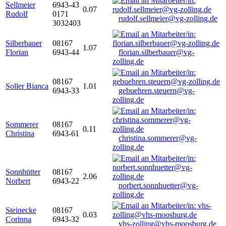
Sellmeier
6943-43
0.07
Rudolf
0171
rudolf.sellmeier@vg-zolling.de
3032403
Silberbauer
08167
1.07
Florian
6943-44
florian.silberbauer@vg-
zolling.de
08167
Soller Bianca
1.01
6943-33
gebuehren.steuern@vg-
zolling.de
Sommerer
08167
0.11
Christina
6943-61
christina.sommerer@vg-
zolling.de
Sonnhütter
08167
2.06
Norbert
6943-22
norbert.sonnhuetter@vg-
zolling.de
Steinecke
08167
0.03
Corinna
6943-32
vhs-zolling@vhs-moosburg.de