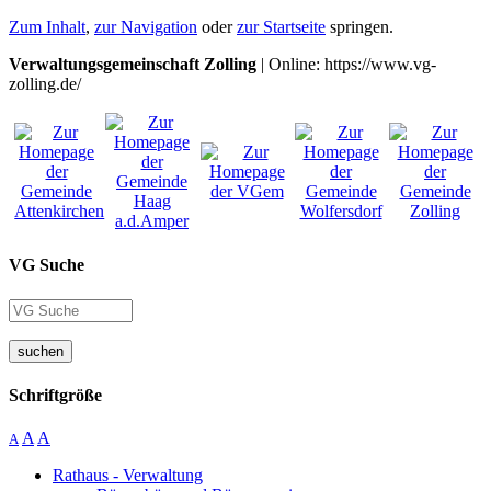
Zum Inhalt
,
zur Navigation
oder
zur Startseite
springen.
Verwaltungsgemeinschaft Zolling
| Online: https://www.vg-
zolling.de/
VG Suche
suchen
Schriftgröße
A
A
A
Rathaus - Verwaltung