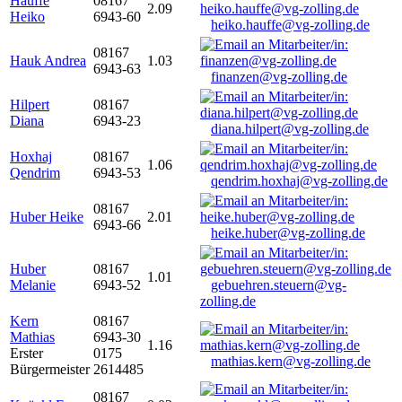
Hauffe
08167
2.09
Heiko
6943-60
heiko.hauffe@vg-zolling.de
08167
Hauk Andrea
1.03
6943-63
finanzen@vg-zolling.de
Hilpert
08167
Diana
6943-23
diana.hilpert@vg-zolling.de
Hoxhaj
08167
1.06
Qendrim
6943-53
qendrim.hoxhaj@vg-zolling.de
08167
Huber Heike
2.01
6943-66
heike.huber@vg-zolling.de
Huber
08167
1.01
Melanie
6943-52
gebuehren.steuern@vg-
zolling.de
Kern
08167
Mathias
6943-30
1.16
Erster
0175
mathias.kern@vg-zolling.de
Bürgermeister
2614485
08167