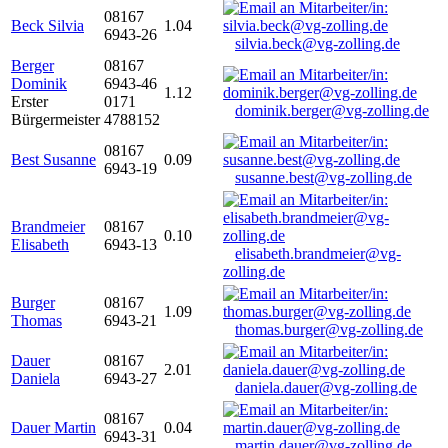
08167
Beck Silvia
1.04
6943-26
silvia.beck@vg-zolling.de
Berger
08167
Dominik
6943-46
1.12
Erster
0171
dominik.berger@vg-zolling.de
Bürgermeister
4788152
08167
Best Susanne
0.09
6943-19
susanne.best@vg-zolling.de
Brandmeier
08167
0.10
Elisabeth
6943-13
elisabeth.brandmeier@vg-
zolling.de
Burger
08167
1.09
Thomas
6943-21
thomas.burger@vg-zolling.de
Dauer
08167
2.01
Daniela
6943-27
daniela.dauer@vg-zolling.de
08167
Dauer Martin
0.04
6943-31
martin.dauer@vg-zolling.de