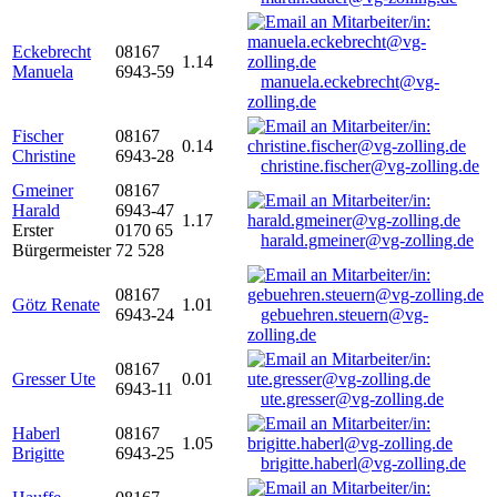
Eckebrecht
08167
1.14
Manuela
6943-59
manuela.eckebrecht@vg-
zolling.de
Fischer
08167
0.14
Christine
6943-28
christine.fischer@vg-zolling.de
Gmeiner
08167
Harald
6943-47
1.17
Erster
0170 65
harald.gmeiner@vg-zolling.de
Bürgermeister
72 528
08167
Götz Renate
1.01
6943-24
gebuehren.steuern@vg-
zolling.de
08167
Gresser Ute
0.01
6943-11
ute.gresser@vg-zolling.de
Haberl
08167
1.05
Brigitte
6943-25
brigitte.haberl@vg-zolling.de