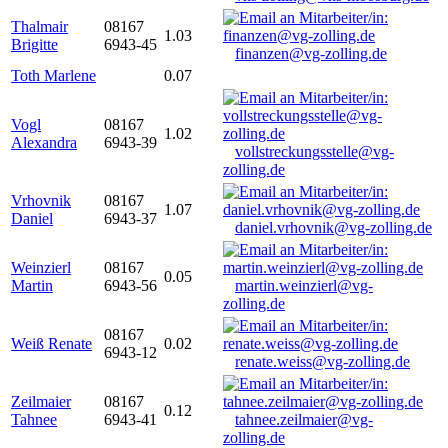
Thalmair
08167
1.03
Brigitte
6943-45
finanzen@vg-zolling.de
Toth Marlene
0.07
Vogl
08167
1.02
Alexandra
6943-39
vollstreckungsstelle@vg-
zolling.de
Vrhovnik
08167
1.07
Daniel
6943-37
daniel.vrhovnik@vg-zolling.de
Weinzierl
08167
0.05
Martin
6943-56
martin.weinzierl@vg-
zolling.de
08167
Weiß Renate
0.02
6943-12
renate.weiss@vg-zolling.de
Zeilmaier
08167
0.12
Tahnee
6943-41
tahnee.zeilmaier@vg-
zolling.de