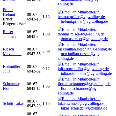
zolling.de
Priller
Helmut
08167
1.13
Erster
6943-18
helmut.priller@vg-zolling.de
Bürgermeister
Reiser
08167
1.09
Thomas
6943-34
thomas.reiser@vg-zolling.de
Riesch
08167
2.09
Maximilian
6943-55
maximilian.riesch@vg-
zolling.de
Rottmüller
08167
0.12
Julia
6943-62
julia.rottmueller@vg-zolling.de
Schranner
08167
1.06
Florian
6943-17
florian.schranner@vg-
zolling.de
08167
Schütt Lukas
1.15
6943-20
lukas.schuett@vg-zolling.de
08167