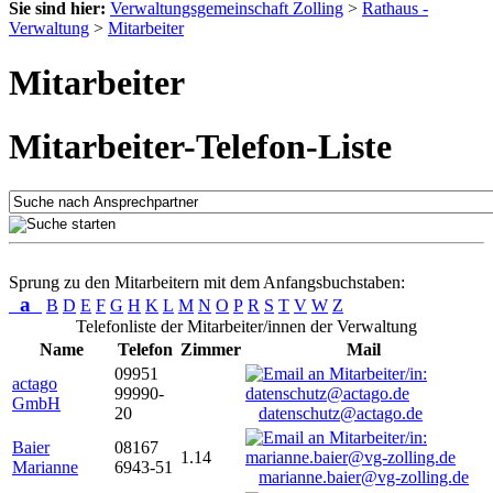
Sie sind hier:
Verwaltungsgemeinschaft Zolling
>
Rathaus -
Verwaltung
>
Mitarbeiter
Mitarbeiter
Mitarbeiter-Telefon-Liste
Sprung zu den Mitarbeitern mit dem Anfangsbuchstaben:
a
B
D
E
F
G
H
K
L
M
N
O
P
R
S
T
V
W
Z
Telefonliste der Mitarbeiter/innen der Verwaltung
Name
Telefon
Zimmer
Mail
09951
actago
99990-
GmbH
20
datenschutz@actago.de
Baier
08167
1.14
Marianne
6943-51
marianne.baier@vg-zolling.de