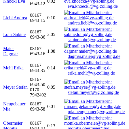
Knöckl Eva
0.02
6943-12
eva.knoeckl@vg-zolling.de
08167
Liebl Andrea
0.10
6943-15
andrea.liebl@vg-zolling.de
08167
Lohr Sabine
2.05
6943-36
sabine.lohr@vg-zolling.de
Maier
08167
1.08
Dagmar
6943-16
dagmar.maier@vg-zolling.de
08167
Mehl Erika
0.14
6943-35
erika.mehl@vg-zolling.de
08167
6943-50
Meyer Stefan
0.05
0170
stefan.meyer@vg-zolling.de
7942402
Neugebauer
08167
0.01
Mia
6943-58
mia.neugebauer@vg-zolling.de
Obermeier
08167
0.13
Monika
6943-42
monika.obermeier@vg-