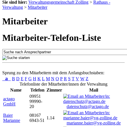
Sie sind hier:
Verwaltungsgemeinschaft Zolling
>
Rathaus -
Verwaltung
>
Mitarbeiter
Mitarbeiter
Mitarbeiter-Telefon-Liste
Sprung zu den Mitarbeitern mit dem Anfangsbuchstaben:
a
B
D
E
F
G
H
K
L
M
N
O
P
R
S
T
V
W
Z
Telefonliste der Mitarbeiter/innen der Verwaltung
Name
Telefon
Zimmer
Mail
09951
actago
99990-
GmbH
20
datenschutz@actago.de
Baier
08167
1.14
Marianne
6943-51
marianne.baier@vg-zolling.de