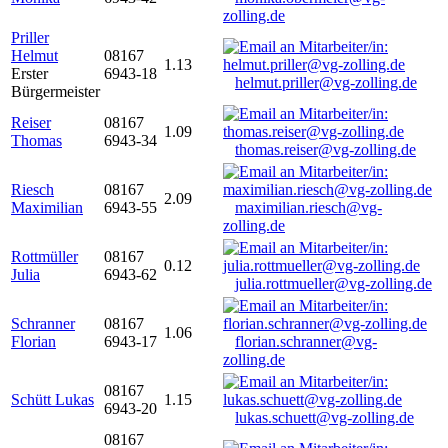
zolling.de
Priller
Helmut
08167
1.13
Erster
6943-18
helmut.priller@vg-zolling.de
Bürgermeister
Reiser
08167
1.09
Thomas
6943-34
thomas.reiser@vg-zolling.de
Riesch
08167
2.09
Maximilian
6943-55
maximilian.riesch@vg-
zolling.de
Rottmüller
08167
0.12
Julia
6943-62
julia.rottmueller@vg-zolling.de
Schranner
08167
1.06
Florian
6943-17
florian.schranner@vg-
zolling.de
08167
Schütt Lukas
1.15
6943-20
lukas.schuett@vg-zolling.de
08167