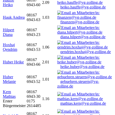
Hauffe
08167
2.09
Heiko
6943-60
heiko.hauffe@vg-zolling.de
08167
Hauk Andrea
1.03
6943-63
finanzen@vg-zolling.de
Hilpert
08167
Diana
6943-23
diana.hilpert@vg-zolling.de
Hoxhaj
08167
1.06
Qendrim
6943-53
qendrim.hoxhaj@vg-zolling.de
08167
Huber Heike
2.01
6943-66
heike.huber@vg-zolling.de
Huber
08167
1.01
Melanie
6943-52
gebuehren.steuern@vg-
zolling.de
Kern
08167
Mathias
6943-30
1.16
Erster
0175
mathias.kern@vg-zolling.de
Bürgermeister
2614485
08167