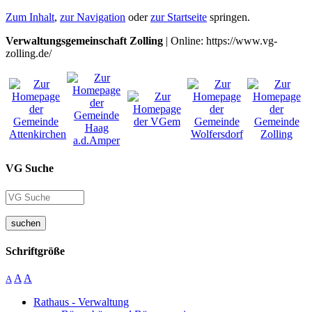
Zum Inhalt
,
zur Navigation
oder
zur Startseite
springen.
Verwaltungsgemeinschaft Zolling
| Online: https://www.vg-
zolling.de/
VG Suche
suchen
Schriftgröße
A
A
A
Rathaus - Verwaltung