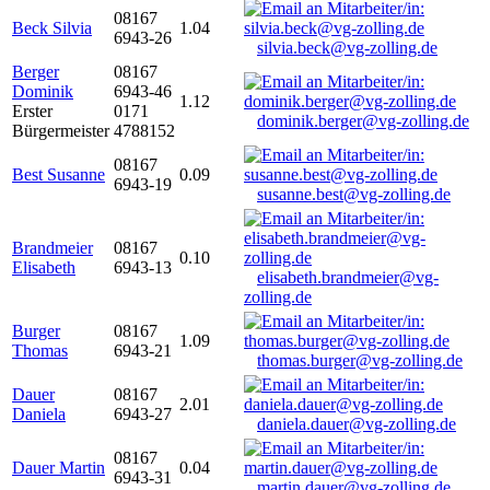
08167
Beck Silvia
1.04
6943-26
silvia.beck@vg-zolling.de
Berger
08167
Dominik
6943-46
1.12
Erster
0171
dominik.berger@vg-zolling.de
Bürgermeister
4788152
08167
Best Susanne
0.09
6943-19
susanne.best@vg-zolling.de
Brandmeier
08167
0.10
Elisabeth
6943-13
elisabeth.brandmeier@vg-
zolling.de
Burger
08167
1.09
Thomas
6943-21
thomas.burger@vg-zolling.de
Dauer
08167
2.01
Daniela
6943-27
daniela.dauer@vg-zolling.de
08167
Dauer Martin
0.04
6943-31
martin.dauer@vg-zolling.de