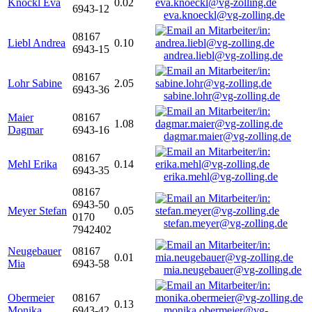
Knöckl Eva
0.02
6943-12
eva.knoeckl@vg-zolling.de
08167
Liebl Andrea
0.10
6943-15
andrea.liebl@vg-zolling.de
08167
Lohr Sabine
2.05
6943-36
sabine.lohr@vg-zolling.de
Maier
08167
1.08
Dagmar
6943-16
dagmar.maier@vg-zolling.de
08167
Mehl Erika
0.14
6943-35
erika.mehl@vg-zolling.de
08167
6943-50
Meyer Stefan
0.05
0170
stefan.meyer@vg-zolling.de
7942402
Neugebauer
08167
0.01
Mia
6943-58
mia.neugebauer@vg-zolling.de
Obermeier
08167
0.13
Monika
6943-42
monika.obermeier@vg-