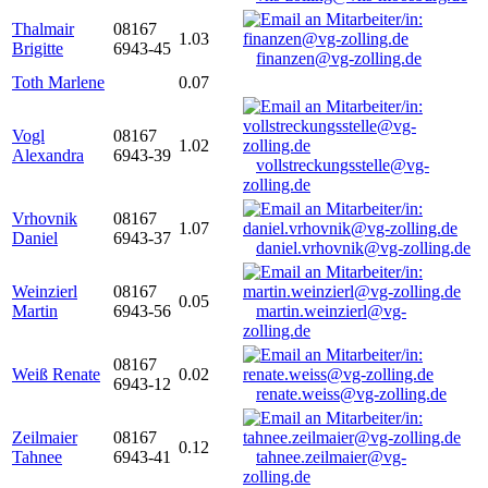
Thalmair
08167
1.03
Brigitte
6943-45
finanzen@vg-zolling.de
Toth Marlene
0.07
Vogl
08167
1.02
Alexandra
6943-39
vollstreckungsstelle@vg-
zolling.de
Vrhovnik
08167
1.07
Daniel
6943-37
daniel.vrhovnik@vg-zolling.de
Weinzierl
08167
0.05
Martin
6943-56
martin.weinzierl@vg-
zolling.de
08167
Weiß Renate
0.02
6943-12
renate.weiss@vg-zolling.de
Zeilmaier
08167
0.12
Tahnee
6943-41
tahnee.zeilmaier@vg-
zolling.de