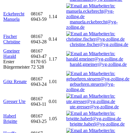
Eckebrecht
08167
1.14
Manuela
6943-59
manuela.eckebrecht@vg-
zolling.de
Fischer
08167
0.14
Christine
6943-28
christine.fischer@vg-zolling.de
Gmeiner
08167
Harald
6943-47
1.17
Erster
0170 65
harald.gmeiner@vg-zolling.de
Bürgermeister
72 528
08167
Götz Renate
1.01
6943-24
gebuehren.steuern@vg-
zolling.de
08167
Gresser Ute
0.01
6943-11
ute.gresser@vg-zolling.de
Haberl
08167
1.05
Brigitte
6943-25
brigitte.haberl@vg-zolling.de