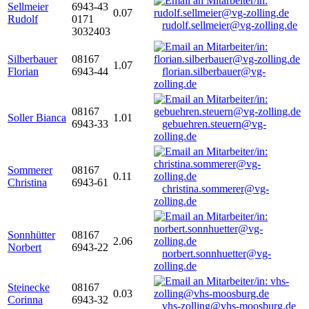
Sellmeier
6943-43
0.07
Rudolf
0171
rudolf.sellmeier@vg-zolling.de
3032403
Silberbauer
08167
1.07
Florian
6943-44
florian.silberbauer@vg-
zolling.de
08167
Soller Bianca
1.01
6943-33
gebuehren.steuern@vg-
zolling.de
Sommerer
08167
0.11
Christina
6943-61
christina.sommerer@vg-
zolling.de
Sonnhütter
08167
2.06
Norbert
6943-22
norbert.sonnhuetter@vg-
zolling.de
Steinecke
08167
0.03
Corinna
6943-32
vhs-zolling@vhs-moosburg.de