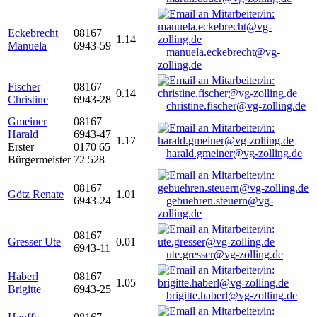
Eckebrecht
08167
1.14
Manuela
6943-59
manuela.eckebrecht@vg-
zolling.de
Fischer
08167
0.14
Christine
6943-28
christine.fischer@vg-zolling.de
Gmeiner
08167
Harald
6943-47
1.17
Erster
0170 65
harald.gmeiner@vg-zolling.de
Bürgermeister
72 528
08167
Götz Renate
1.01
6943-24
gebuehren.steuern@vg-
zolling.de
08167
Gresser Ute
0.01
6943-11
ute.gresser@vg-zolling.de
Haberl
08167
1.05
Brigitte
6943-25
brigitte.haberl@vg-zolling.de