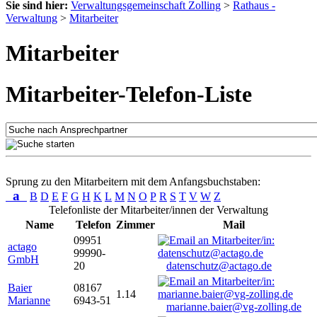
Sie sind hier:
Verwaltungsgemeinschaft Zolling
>
Rathaus -
Verwaltung
>
Mitarbeiter
Mitarbeiter
Mitarbeiter-Telefon-Liste
Sprung zu den Mitarbeitern mit dem Anfangsbuchstaben:
a
B
D
E
F
G
H
K
L
M
N
O
P
R
S
T
V
W
Z
Telefonliste der Mitarbeiter/innen der Verwaltung
Name
Telefon
Zimmer
Mail
09951
actago
99990-
GmbH
20
datenschutz@actago.de
Baier
08167
1.14
Marianne
6943-51
marianne.baier@vg-zolling.de