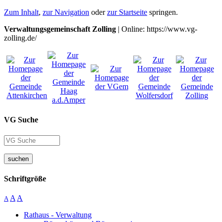
Zum Inhalt
,
zur Navigation
oder
zur Startseite
springen.
Verwaltungsgemeinschaft Zolling
| Online: https://www.vg-
zolling.de/
VG Suche
suchen
Schriftgröße
A
A
A
Rathaus - Verwaltung