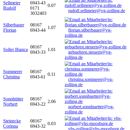
Sellmeier
6943-43
0.07
Rudolf
0171
rudolf.sellmeier@vg-zolling.de
3032403
Silberbauer
08167
1.07
Florian
6943-44
florian.silberbauer@vg-
zolling.de
08167
Soller Bianca
1.01
6943-33
gebuehren.steuern@vg-
zolling.de
Sommerer
08167
0.11
Christina
6943-61
christina.sommerer@vg-
zolling.de
Sonnhütter
08167
2.06
Norbert
6943-22
norbert.sonnhuetter@vg-
zolling.de
Steinecke
08167
0.03
Corinna
6943-32
vhs-zolling@vhs-moosburg.de