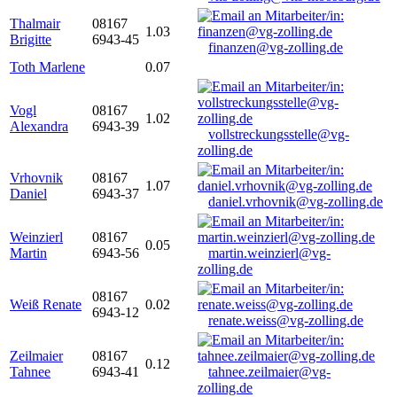
Thalmair
08167
1.03
Brigitte
6943-45
finanzen@vg-zolling.de
Toth Marlene
0.07
Vogl
08167
1.02
Alexandra
6943-39
vollstreckungsstelle@vg-
zolling.de
Vrhovnik
08167
1.07
Daniel
6943-37
daniel.vrhovnik@vg-zolling.de
Weinzierl
08167
0.05
Martin
6943-56
martin.weinzierl@vg-
zolling.de
08167
Weiß Renate
0.02
6943-12
renate.weiss@vg-zolling.de
Zeilmaier
08167
0.12
Tahnee
6943-41
tahnee.zeilmaier@vg-
zolling.de