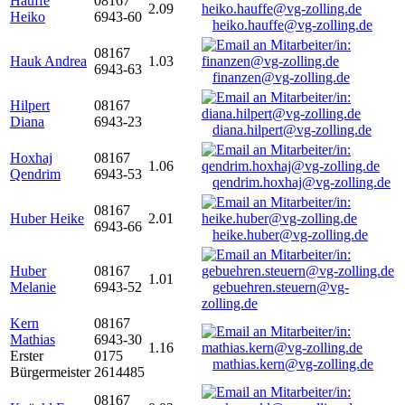
Hauffe
08167
2.09
Heiko
6943-60
heiko.hauffe@vg-zolling.de
08167
Hauk Andrea
1.03
6943-63
finanzen@vg-zolling.de
Hilpert
08167
Diana
6943-23
diana.hilpert@vg-zolling.de
Hoxhaj
08167
1.06
Qendrim
6943-53
qendrim.hoxhaj@vg-zolling.de
08167
Huber Heike
2.01
6943-66
heike.huber@vg-zolling.de
Huber
08167
1.01
Melanie
6943-52
gebuehren.steuern@vg-
zolling.de
Kern
08167
Mathias
6943-30
1.16
Erster
0175
mathias.kern@vg-zolling.de
Bürgermeister
2614485
08167