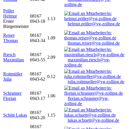
zolling.de
Priller
Helmut
08167
1.13
Erster
6943-18
helmut.priller@vg-zolling.de
Bürgermeister
Reiser
08167
1.09
Thomas
6943-34
thomas.reiser@vg-zolling.de
Riesch
08167
2.09
Maximilian
6943-55
maximilian.riesch@vg-
zolling.de
Rottmüller
08167
0.12
Julia
6943-62
julia.rottmueller@vg-zolling.de
Schranner
08167
1.06
Florian
6943-17
florian.schranner@vg-
zolling.de
08167
Schütt Lukas
1.15
6943-20
lukas.schuett@vg-zolling.de
08167