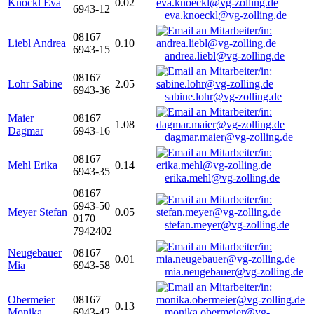
Knöckl Eva
0.02
6943-12
eva.knoeckl@vg-zolling.de
08167
Liebl Andrea
0.10
6943-15
andrea.liebl@vg-zolling.de
08167
Lohr Sabine
2.05
6943-36
sabine.lohr@vg-zolling.de
Maier
08167
1.08
Dagmar
6943-16
dagmar.maier@vg-zolling.de
08167
Mehl Erika
0.14
6943-35
erika.mehl@vg-zolling.de
08167
6943-50
Meyer Stefan
0.05
0170
stefan.meyer@vg-zolling.de
7942402
Neugebauer
08167
0.01
Mia
6943-58
mia.neugebauer@vg-zolling.de
Obermeier
08167
0.13
Monika
6943-42
monika.obermeier@vg-