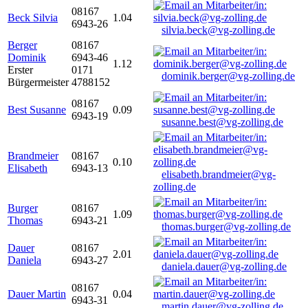
08167
Beck Silvia
1.04
6943-26
silvia.beck@vg-zolling.de
Berger
08167
Dominik
6943-46
1.12
Erster
0171
dominik.berger@vg-zolling.de
Bürgermeister
4788152
08167
Best Susanne
0.09
6943-19
susanne.best@vg-zolling.de
Brandmeier
08167
0.10
Elisabeth
6943-13
elisabeth.brandmeier@vg-
zolling.de
Burger
08167
1.09
Thomas
6943-21
thomas.burger@vg-zolling.de
Dauer
08167
2.01
Daniela
6943-27
daniela.dauer@vg-zolling.de
08167
Dauer Martin
0.04
6943-31
martin.dauer@vg-zolling.de