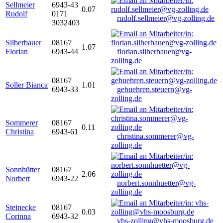
Sellmeier
6943-43
0.07
Rudolf
0171
rudolf.sellmeier@vg-zolling.de
3032403
Silberbauer
08167
1.07
Florian
6943-44
florian.silberbauer@vg-
zolling.de
08167
Soller Bianca
1.01
6943-33
gebuehren.steuern@vg-
zolling.de
Sommerer
08167
0.11
Christina
6943-61
christina.sommerer@vg-
zolling.de
Sonnhütter
08167
2.06
Norbert
6943-22
norbert.sonnhuetter@vg-
zolling.de
Steinecke
08167
0.03
Corinna
6943-32
vhs-zolling@vhs-moosburg.de