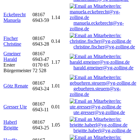
Eckebrecht
08167
1.14
Manuela
6943-59
manuela.eckebrecht@vg-
zolling.de
Fischer
08167
0.14
Christine
6943-28
christine.fischer@vg-zolling.de
Gmeiner
08167
Harald
6943-47
1.17
Erster
0170 65
harald.gmeiner@vg-zolling.de
Bürgermeister
72 528
08167
Götz Renate
1.01
6943-24
gebuehren.steuern@vg-
zolling.de
08167
Gresser Ute
0.01
6943-11
ute.gresser@vg-zolling.de
Haberl
08167
1.05
Brigitte
6943-25
brigitte.haberl@vg-zolling.de