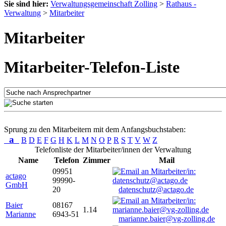
Sie sind hier:
Verwaltungsgemeinschaft Zolling
>
Rathaus -
Verwaltung
>
Mitarbeiter
Mitarbeiter
Mitarbeiter-Telefon-Liste
Sprung zu den Mitarbeitern mit dem Anfangsbuchstaben:
a
B
D
E
F
G
H
K
L
M
N
O
P
R
S
T
V
W
Z
Telefonliste der Mitarbeiter/innen der Verwaltung
Name
Telefon
Zimmer
Mail
09951
actago
99990-
GmbH
20
datenschutz@actago.de
Baier
08167
1.14
Marianne
6943-51
marianne.baier@vg-zolling.de