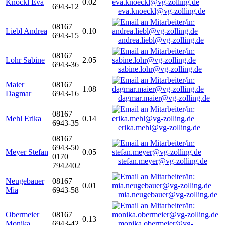
Knöckl Eva
0.02
6943-12
eva.knoeckl@vg-zolling.de
08167
Liebl Andrea
0.10
6943-15
andrea.liebl@vg-zolling.de
08167
Lohr Sabine
2.05
6943-36
sabine.lohr@vg-zolling.de
Maier
08167
1.08
Dagmar
6943-16
dagmar.maier@vg-zolling.de
08167
Mehl Erika
0.14
6943-35
erika.mehl@vg-zolling.de
08167
6943-50
Meyer Stefan
0.05
0170
stefan.meyer@vg-zolling.de
7942402
Neugebauer
08167
0.01
Mia
6943-58
mia.neugebauer@vg-zolling.de
Obermeier
08167
0.13
Monika
6943-42
monika.obermeier@vg-