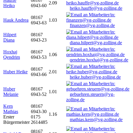
Hauffe
08167
2.09
Heiko
6943-60
heiko.hauffe@vg-zolling.de
08167
Hauk Andrea
1.03
6943-63
finanzen@vg-zolling.de
Hilpert
08167
Diana
6943-23
diana.hilpert@vg-zolling.de
Hoxhaj
08167
1.06
Qendrim
6943-53
qendrim.hoxhaj@vg-zolling.de
08167
Huber Heike
2.01
6943-66
heike.huber@vg-zolling.de
Huber
08167
1.01
Melanie
6943-52
gebuehren.steuern@vg-
zolling.de
Kern
08167
Mathias
6943-30
1.16
Erster
0175
mathias.kern@vg-zolling.de
Bürgermeister
2614485
08167