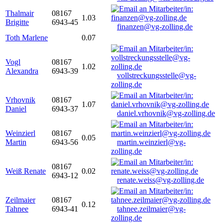
Thalmair
08167
1.03
Brigitte
6943-45
finanzen@vg-zolling.de
Toth Marlene
0.07
Vogl
08167
1.02
Alexandra
6943-39
vollstreckungsstelle@vg-
zolling.de
Vrhovnik
08167
1.07
Daniel
6943-37
daniel.vrhovnik@vg-zolling.de
Weinzierl
08167
0.05
Martin
6943-56
martin.weinzierl@vg-
zolling.de
08167
Weiß Renate
0.02
6943-12
renate.weiss@vg-zolling.de
Zeilmaier
08167
0.12
Tahnee
6943-41
tahnee.zeilmaier@vg-
zolling.de