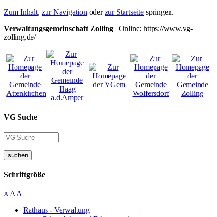
Zum Inhalt
,
zur Navigation
oder
zur Startseite
springen.
Verwaltungsgemeinschaft Zolling
| Online: https://www.vg-
zolling.de/
VG Suche
suchen
Schriftgröße
A
A
A
Rathaus - Verwaltung