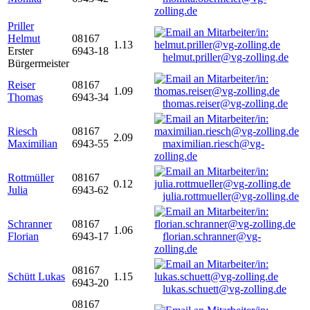
zolling.de
Priller
Helmut
08167
1.13
Erster
6943-18
helmut.priller@vg-zolling.de
Bürgermeister
Reiser
08167
1.09
Thomas
6943-34
thomas.reiser@vg-zolling.de
Riesch
08167
2.09
Maximilian
6943-55
maximilian.riesch@vg-
zolling.de
Rottmüller
08167
0.12
Julia
6943-62
julia.rottmueller@vg-zolling.de
Schranner
08167
1.06
Florian
6943-17
florian.schranner@vg-
zolling.de
08167
Schütt Lukas
1.15
6943-20
lukas.schuett@vg-zolling.de
08167