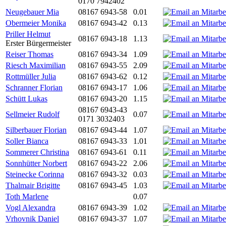
0170 7942402
Neugebauer Mia
08167 6943-58
0.01
Obermeier Monika
08167 6943-42
0.13
Priller Helmut
08167 6943-18
1.13
Erster Bürgermeister
Reiser Thomas
08167 6943-34
1.09
Riesch Maximilian
08167 6943-55
2.09
Rottmüller Julia
08167 6943-62
0.12
Schranner Florian
08167 6943-17
1.06
Schütt Lukas
08167 6943-20
1.15
08167 6943-43
Sellmeier Rudolf
0.07
0171 3032403
Silberbauer Florian
08167 6943-44
1.07
Soller Bianca
08167 6943-33
1.01
Sommerer Christina
08167 6943-61
0.11
Sonnhütter Norbert
08167 6943-22
2.06
Steinecke Corinna
08167 6943-32
0.03
Thalmair Brigitte
08167 6943-45
1.03
Toth Marlene
0.07
Vogl Alexandra
08167 6943-39
1.02
Vrhovnik Daniel
08167 6943-37
1.07