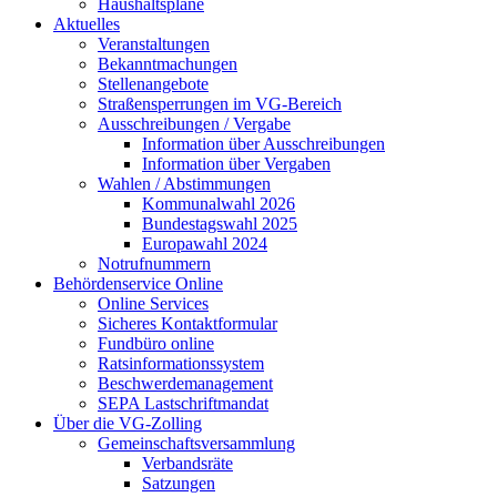
Haushaltspläne
Aktuelles
Veranstaltungen
Bekanntmachungen
Stellenangebote
Straßensperrungen im VG-Bereich
Ausschreibungen / Vergabe
Information über Ausschreibungen
Information über Vergaben
Wahlen / Abstimmungen
Kommunalwahl 2026
Bundestagswahl 2025
Europawahl 2024
Notrufnummern
Behördenservice Online
Online Services
Sicheres Kontaktformular
Fundbüro online
Ratsinformationssystem
Beschwerdemanagement
SEPA Lastschriftmandat
Über die VG-Zolling
Gemeinschaftsversammlung
Verbandsräte
Satzungen