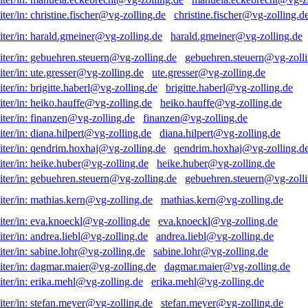
christine.fischer@vg-zolling.d
harald.gmeiner@vg-zolling.de
gebuehren.steuern@vg-zolli
ute.gresser@vg-zolling.de
brigitte.haberl@vg-zolling.de
heiko.hauffe@vg-zolling.de
finanzen@vg-zolling.de
diana.hilpert@vg-zolling.de
qendrim.hoxhaj@vg-zolling.d
heike.huber@vg-zolling.de
gebuehren.steuern@vg-zolli
mathias.kern@vg-zolling.de
eva.knoeckl@vg-zolling.de
andrea.liebl@vg-zolling.de
sabine.lohr@vg-zolling.de
dagmar.maier@vg-zolling.de
erika.mehl@vg-zolling.de
stefan.meyer@vg-zolling.de