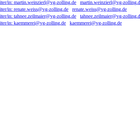
martin.weinzierl@vg-zolling.
renate.weiss@vg-zolling.de
tahnee.zeilmaier@vg-zolling.
kaemmerei@vg-zolling.de