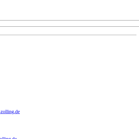
zolling.de
lling.de