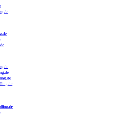
e
ng.de
g.de
e
.de
ng.de
ng.de
ling.de
lling.de
lling.de
e