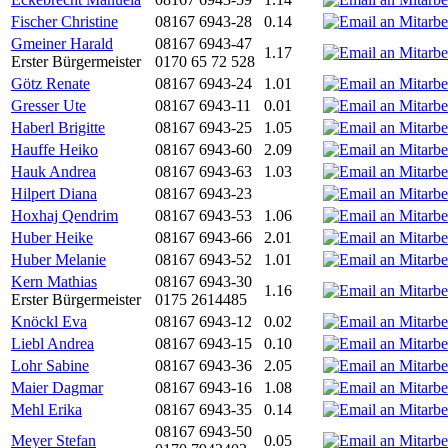
Fischer Christine
08167 6943-28
0.14
Gmeiner Harald
08167 6943-47
1.17
Erster Bürgermeister
0170 65 72 528
Götz Renate
08167 6943-24
1.01
Gresser Ute
08167 6943-11
0.01
Haberl Brigitte
08167 6943-25
1.05
Hauffe Heiko
08167 6943-60
2.09
Hauk Andrea
08167 6943-63
1.03
Hilpert Diana
08167 6943-23
Hoxhaj Qendrim
08167 6943-53
1.06
Huber Heike
08167 6943-66
2.01
Huber Melanie
08167 6943-52
1.01
Kern Mathias
08167 6943-30
1.16
Erster Bürgermeister
0175 2614485
Knöckl Eva
08167 6943-12
0.02
Liebl Andrea
08167 6943-15
0.10
Lohr Sabine
08167 6943-36
2.05
Maier Dagmar
08167 6943-16
1.08
Mehl Erika
08167 6943-35
0.14
08167 6943-50
Meyer Stefan
0.05