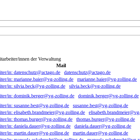
itarbeiter/innen der Verwaltung
Mail
datenschutz@actago.de
marianne.baier@vg-zolling.de
silvia.beck@vg-zolling.de
dominik.berger@vg-zolling.de
susanne.best@vg-zolling.de
elisabeth.brandmeier@vg-
thomas.burger@vg-zolling.de
daniela.dauer@vg-zolling.de
martin.dauer@vg-zolling.de
manuela.eckebrecht@vg-zo