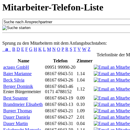
Mitarbeiter-Telefon-Liste
Sprung zu den Mitarbeitern mit dem Anfangsbuchstaben:
a
B
D
E
F
G
H
K
L
M
N
O
P
R
S
T
V
W
Z
Telefonliste der M
Name
Telefon
Zimmer
actago GmbH
09951 99990-20
Baier Marianne
08167 6943-51
1.14
Beck Silvia
08167 6943-26
1.04
Berger Dominik
08167 6943-46
1.12
Erster Bürgermeister
0171 4788152
Best Susanne
08167 6943-19
0.09
Brandmeier Elisabeth
08167 6943-13
0.10
Burger Thomas
08167 6943-21
1.09
Dauer Daniela
08167 6943-27
2.01
Dauer Martin
08167 6943-31
0.04
Eckebrecht Manuela
08167 6943-59
1.14