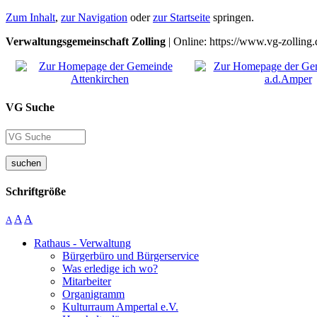
Zum Inhalt
,
zur Navigation
oder
zur Startseite
springen.
Verwaltungsgemeinschaft Zolling
| Online: https://www.vg-zolling.
VG Suche
suchen
Schriftgröße
A
A
A
Rathaus - Verwaltung
Bürgerbüro und Bürgerservice
Was erledige ich wo?
Mitarbeiter
Organigramm
Kulturraum Ampertal e.V.