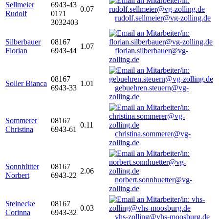
Sellmeier
6943-43
0.07
Rudolf
0171
rudolf.sellmeier@vg-zolling.de
3032403
Silberbauer
08167
1.07
Florian
6943-44
florian.silberbauer@vg-
zolling.de
08167
Soller Bianca
1.01
6943-33
gebuehren.steuern@vg-
zolling.de
Sommerer
08167
0.11
Christina
6943-61
christina.sommerer@vg-
zolling.de
Sonnhütter
08167
2.06
Norbert
6943-22
norbert.sonnhuetter@vg-
zolling.de
Steinecke
08167
0.03
Corinna
6943-32
vhs-zolling@vhs-moosburg.de