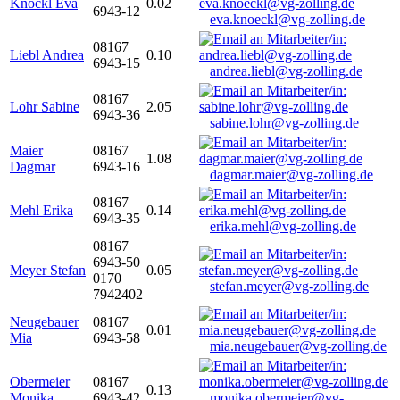
Knöckl Eva
0.02
6943-12
eva.knoeckl@vg-zolling.de
08167
Liebl Andrea
0.10
6943-15
andrea.liebl@vg-zolling.de
08167
Lohr Sabine
2.05
6943-36
sabine.lohr@vg-zolling.de
Maier
08167
1.08
Dagmar
6943-16
dagmar.maier@vg-zolling.de
08167
Mehl Erika
0.14
6943-35
erika.mehl@vg-zolling.de
08167
6943-50
Meyer Stefan
0.05
0170
stefan.meyer@vg-zolling.de
7942402
Neugebauer
08167
0.01
Mia
6943-58
mia.neugebauer@vg-zolling.de
Obermeier
08167
0.13
Monika
6943-42
monika.obermeier@vg-