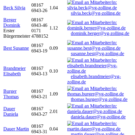
08167
Beck Silvia
1.04
6943-26
silvia.beck@vg-zolling.de
Berger
08167
Dominik
6943-46
1.12
Erster
0171
dominik.berger@vg-zolling.de
Bürgermeister
4788152
08167
Best Susanne
0.09
6943-19
susanne.best@vg-zolling.de
Brandmeier
08167
0.10
Elisabeth
6943-13
elisabeth.brandmeier@vg-
zolling.de
Burger
08167
1.09
Thomas
6943-21
thomas.burger@vg-zolling.de
Dauer
08167
2.01
Daniela
6943-27
daniela.dauer@vg-zolling.de
08167
Dauer Martin
0.04
6943-31
martin.dauer@vg-zolling.de