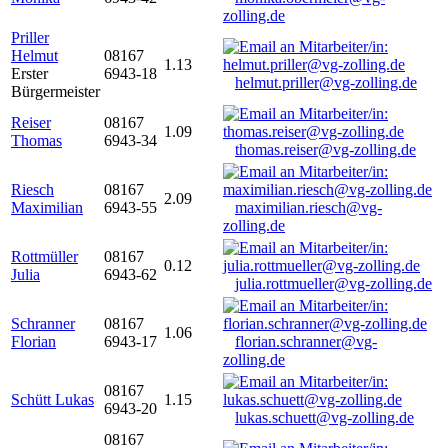
zolling.de
Priller
Helmut
08167
1.13
Erster
6943-18
helmut.priller@vg-zolling.de
Bürgermeister
Reiser
08167
1.09
Thomas
6943-34
thomas.reiser@vg-zolling.de
Riesch
08167
2.09
Maximilian
6943-55
maximilian.riesch@vg-
zolling.de
Rottmüller
08167
0.12
Julia
6943-62
julia.rottmueller@vg-zolling.de
Schranner
08167
1.06
Florian
6943-17
florian.schranner@vg-
zolling.de
08167
Schütt Lukas
1.15
6943-20
lukas.schuett@vg-zolling.de
08167