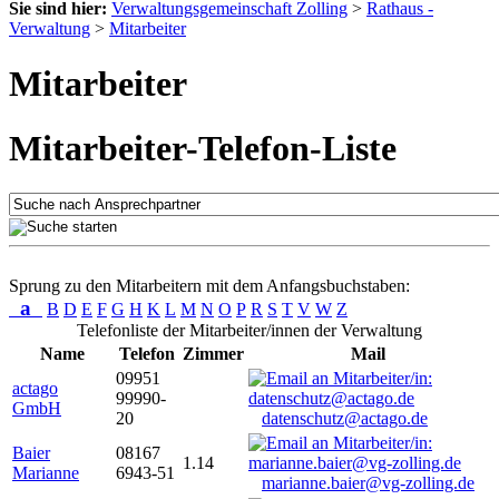
Sie sind hier:
Verwaltungsgemeinschaft Zolling
>
Rathaus -
Verwaltung
>
Mitarbeiter
Mitarbeiter
Mitarbeiter-Telefon-Liste
Sprung zu den Mitarbeitern mit dem Anfangsbuchstaben:
a
B
D
E
F
G
H
K
L
M
N
O
P
R
S
T
V
W
Z
Telefonliste der Mitarbeiter/innen der Verwaltung
Name
Telefon
Zimmer
Mail
09951
actago
99990-
GmbH
20
datenschutz@actago.de
Baier
08167
1.14
Marianne
6943-51
marianne.baier@vg-zolling.de