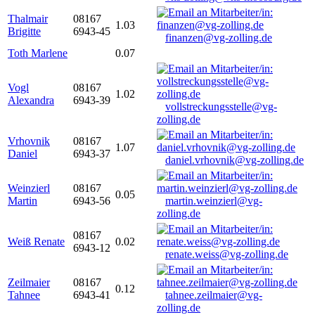
Thalmair
08167
1.03
Brigitte
6943-45
finanzen@vg-zolling.de
Toth Marlene
0.07
Vogl
08167
1.02
Alexandra
6943-39
vollstreckungsstelle@vg-
zolling.de
Vrhovnik
08167
1.07
Daniel
6943-37
daniel.vrhovnik@vg-zolling.de
Weinzierl
08167
0.05
Martin
6943-56
martin.weinzierl@vg-
zolling.de
08167
Weiß Renate
0.02
6943-12
renate.weiss@vg-zolling.de
Zeilmaier
08167
0.12
Tahnee
6943-41
tahnee.zeilmaier@vg-
zolling.de