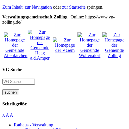
Zum Inhalt
,
zur Navigation
oder
zur Startseite
springen.
Verwaltungsgemeinschaft Zolling
| Online: https://www.vg-
zolling.de/
VG Suche
suchen
Schriftgröße
A
A
A
Rathaus - Verwaltung