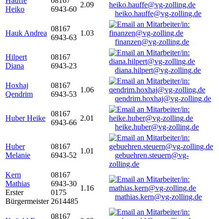
Hauffe
08167
2.09
Heiko
6943-60
heiko.hauffe@vg-zolling.de
08167
Hauk Andrea
1.03
6943-63
finanzen@vg-zolling.de
Hilpert
08167
Diana
6943-23
diana.hilpert@vg-zolling.de
Hoxhaj
08167
1.06
Qendrim
6943-53
qendrim.hoxhaj@vg-zolling.de
08167
Huber Heike
2.01
6943-66
heike.huber@vg-zolling.de
Huber
08167
1.01
Melanie
6943-52
gebuehren.steuern@vg-
zolling.de
Kern
08167
Mathias
6943-30
1.16
Erster
0175
mathias.kern@vg-zolling.de
Bürgermeister
2614485
08167