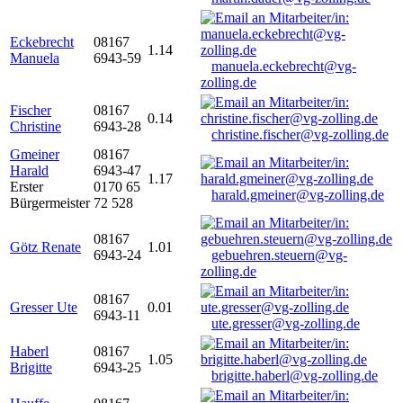
Eckebrecht
08167
1.14
Manuela
6943-59
manuela.eckebrecht@vg-
zolling.de
Fischer
08167
0.14
Christine
6943-28
christine.fischer@vg-zolling.de
Gmeiner
08167
Harald
6943-47
1.17
Erster
0170 65
harald.gmeiner@vg-zolling.de
Bürgermeister
72 528
08167
Götz Renate
1.01
6943-24
gebuehren.steuern@vg-
zolling.de
08167
Gresser Ute
0.01
6943-11
ute.gresser@vg-zolling.de
Haberl
08167
1.05
Brigitte
6943-25
brigitte.haberl@vg-zolling.de