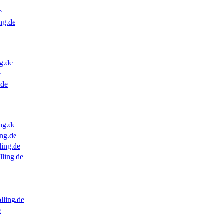
e
ng.de
g.de
e
.de
ng.de
ng.de
ling.de
lling.de
lling.de
e