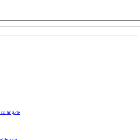
zolling.de
lling.de