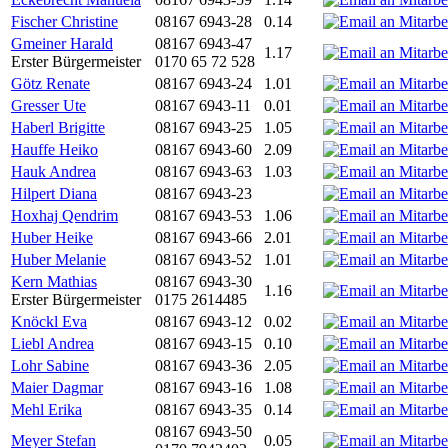
Fischer Christine
08167 6943-28
0.14
Gmeiner Harald
08167 6943-47
1.17
Erster Bürgermeister
0170 65 72 528
Götz Renate
08167 6943-24
1.01
Gresser Ute
08167 6943-11
0.01
Haberl Brigitte
08167 6943-25
1.05
Hauffe Heiko
08167 6943-60
2.09
Hauk Andrea
08167 6943-63
1.03
Hilpert Diana
08167 6943-23
Hoxhaj Qendrim
08167 6943-53
1.06
Huber Heike
08167 6943-66
2.01
Huber Melanie
08167 6943-52
1.01
Kern Mathias
08167 6943-30
1.16
Erster Bürgermeister
0175 2614485
Knöckl Eva
08167 6943-12
0.02
Liebl Andrea
08167 6943-15
0.10
Lohr Sabine
08167 6943-36
2.05
Maier Dagmar
08167 6943-16
1.08
Mehl Erika
08167 6943-35
0.14
08167 6943-50
Meyer Stefan
0.05