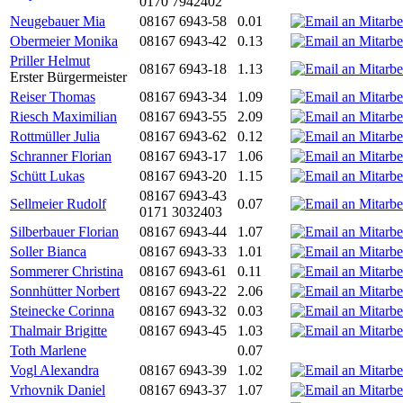
0170 7942402
Neugebauer Mia
08167 6943-58
0.01
Obermeier Monika
08167 6943-42
0.13
Priller Helmut
08167 6943-18
1.13
Erster Bürgermeister
Reiser Thomas
08167 6943-34
1.09
Riesch Maximilian
08167 6943-55
2.09
Rottmüller Julia
08167 6943-62
0.12
Schranner Florian
08167 6943-17
1.06
Schütt Lukas
08167 6943-20
1.15
08167 6943-43
Sellmeier Rudolf
0.07
0171 3032403
Silberbauer Florian
08167 6943-44
1.07
Soller Bianca
08167 6943-33
1.01
Sommerer Christina
08167 6943-61
0.11
Sonnhütter Norbert
08167 6943-22
2.06
Steinecke Corinna
08167 6943-32
0.03
Thalmair Brigitte
08167 6943-45
1.03
Toth Marlene
0.07
Vogl Alexandra
08167 6943-39
1.02
Vrhovnik Daniel
08167 6943-37
1.07