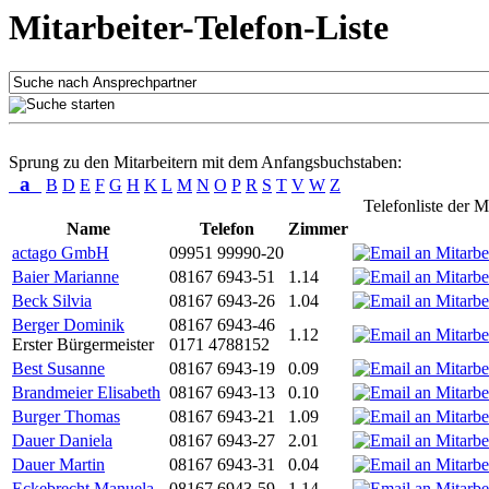
Mitarbeiter-Telefon-Liste
Sprung zu den Mitarbeitern mit dem Anfangsbuchstaben:
a
B
D
E
F
G
H
K
L
M
N
O
P
R
S
T
V
W
Z
Telefonliste der M
Name
Telefon
Zimmer
actago GmbH
09951 99990-20
Baier Marianne
08167 6943-51
1.14
Beck Silvia
08167 6943-26
1.04
Berger Dominik
08167 6943-46
1.12
Erster Bürgermeister
0171 4788152
Best Susanne
08167 6943-19
0.09
Brandmeier Elisabeth
08167 6943-13
0.10
Burger Thomas
08167 6943-21
1.09
Dauer Daniela
08167 6943-27
2.01
Dauer Martin
08167 6943-31
0.04
Eckebrecht Manuela
08167 6943-59
1.14