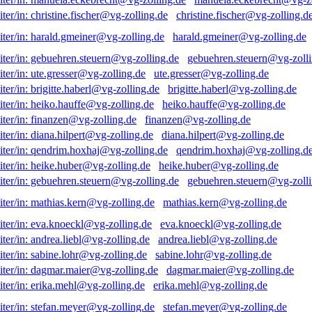
christine.fischer@vg-zolling.d
harald.gmeiner@vg-zolling.de
gebuehren.steuern@vg-zolli
ute.gresser@vg-zolling.de
brigitte.haberl@vg-zolling.de
heiko.hauffe@vg-zolling.de
finanzen@vg-zolling.de
diana.hilpert@vg-zolling.de
qendrim.hoxhaj@vg-zolling.d
heike.huber@vg-zolling.de
gebuehren.steuern@vg-zolli
mathias.kern@vg-zolling.de
eva.knoeckl@vg-zolling.de
andrea.liebl@vg-zolling.de
sabine.lohr@vg-zolling.de
dagmar.maier@vg-zolling.de
erika.mehl@vg-zolling.de
stefan.meyer@vg-zolling.de