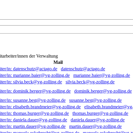
itarbeiter/innen der Verwaltung
Mail
datenschutz@actago.de
marianne.baier@vg-zolling.de
silvia.beck@vg-zolling.de
dominik.berger@vg-zolling.de
susanne.best@vg-zolling.de
elisabeth.brandmeier@vg-
thomas.burger@vg-zolling.de
daniela.dauer@vg-zolling.de
martin.dauer@vg-zolling.de
manuela.eckebrecht@vg-zo