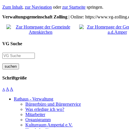
Zum Inhalt
,
zur Navigation
oder
zur Startseite
springen.
Verwaltungsgemeinschaft Zolling
| Online: https://www.vg-zolling.
VG Suche
suchen
Schriftgröße
A
A
A
Rathaus - Verwaltung
Bürgerbüro und Bürgerservice
Was erledige ich wo?
Mitarbeiter
Organigramm
Kulturraum Ampertal e.V.