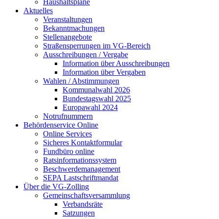
Haushaltspläne
Aktuelles
Veranstaltungen
Bekanntmachungen
Stellenangebote
Straßensperrungen im VG-Bereich
Ausschreibungen / Vergabe
Information über Ausschreibungen
Information über Vergaben
Wahlen / Abstimmungen
Kommunalwahl 2026
Bundestagswahl 2025
Europawahl 2024
Notrufnummern
Behördenservice Online
Online Services
Sicheres Kontaktformular
Fundbüro online
Ratsinformationssystem
Beschwerdemanagement
SEPA Lastschriftmandat
Über die VG-Zolling
Gemeinschaftsversammlung
Verbandsräte
Satzungen