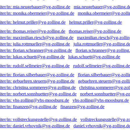
mia.neugebauer@vg-zolling.d
monika.obermeier@vg-zolli
helmut.priller@vg-zolling.de
thomas.reiser@vg-zolling.de
maximilian.riesch@vg-zollin
julia.rottmueller@vg-zolling.d
florian.schranner@vg-zolling
lukas.schuett@vg-zolling.de
rudolf.sellmeier@vg-zolling.de
florian.silberbauer@vg-zolli
gebuehren.steuern@vg-zolli
christina.sommerer@vg-zol
norbert.sonnhuetter@vg-zo
vhs-zolling@vhs-moosburg.de
finanzen@vg-zolling.de
vollstreckungsstelle@vg-zo
daniel.vrhovnik@vg-zolling.d