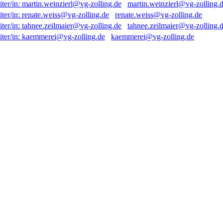
martin.weinzierl@vg-zolling.
renate.weiss@vg-zolling.de
tahnee.zeilmaier@vg-zolling.
kaemmerei@vg-zolling.de