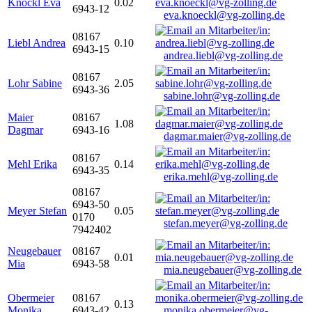
Knöckl Eva
0.02
6943-12
eva.knoeckl@vg-zolling.de
08167
Liebl Andrea
0.10
6943-15
andrea.liebl@vg-zolling.de
08167
Lohr Sabine
2.05
6943-36
sabine.lohr@vg-zolling.de
Maier
08167
1.08
Dagmar
6943-16
dagmar.maier@vg-zolling.de
08167
Mehl Erika
0.14
6943-35
erika.mehl@vg-zolling.de
08167
6943-50
Meyer Stefan
0.05
0170
stefan.meyer@vg-zolling.de
7942402
Neugebauer
08167
0.01
Mia
6943-58
mia.neugebauer@vg-zolling.de
Obermeier
08167
0.13
Monika
6943-42
monika.obermeier@vg-