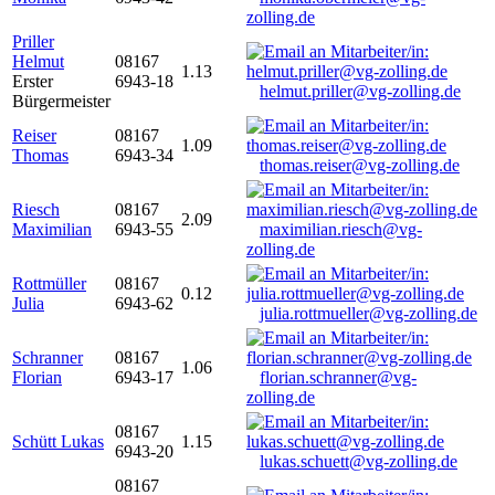
zolling.de
Priller
Helmut
08167
1.13
Erster
6943-18
helmut.priller@vg-zolling.de
Bürgermeister
Reiser
08167
1.09
Thomas
6943-34
thomas.reiser@vg-zolling.de
Riesch
08167
2.09
Maximilian
6943-55
maximilian.riesch@vg-
zolling.de
Rottmüller
08167
0.12
Julia
6943-62
julia.rottmueller@vg-zolling.de
Schranner
08167
1.06
Florian
6943-17
florian.schranner@vg-
zolling.de
08167
Schütt Lukas
1.15
6943-20
lukas.schuett@vg-zolling.de
08167