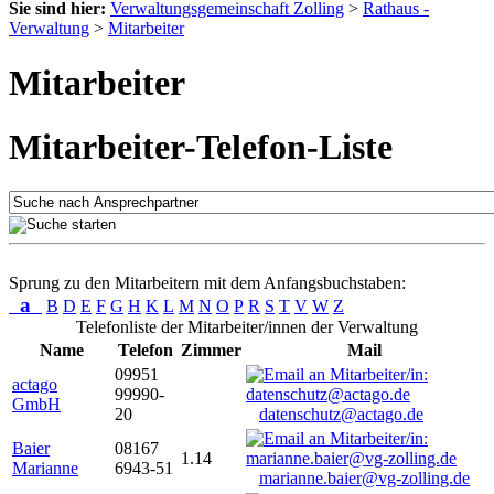
Sie sind hier:
Verwaltungsgemeinschaft Zolling
>
Rathaus -
Verwaltung
>
Mitarbeiter
Mitarbeiter
Mitarbeiter-Telefon-Liste
Sprung zu den Mitarbeitern mit dem Anfangsbuchstaben:
a
B
D
E
F
G
H
K
L
M
N
O
P
R
S
T
V
W
Z
Telefonliste der Mitarbeiter/innen der Verwaltung
Name
Telefon
Zimmer
Mail
09951
actago
99990-
GmbH
20
datenschutz@actago.de
Baier
08167
1.14
Marianne
6943-51
marianne.baier@vg-zolling.de