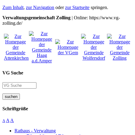
Zum Inhalt
,
zur Navigation
oder
zur Startseite
springen.
Verwaltungsgemeinschaft Zolling
| Online: https://www.vg-
zolling.de/
VG Suche
suchen
Schriftgröße
A
A
A
Rathaus - Verwaltung