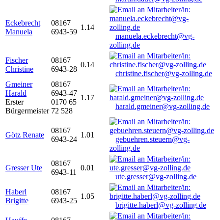
Eckebrecht
08167
1.14
Manuela
6943-59
manuela.eckebrecht@vg-
zolling.de
Fischer
08167
0.14
Christine
6943-28
christine.fischer@vg-zolling.de
Gmeiner
08167
Harald
6943-47
1.17
Erster
0170 65
harald.gmeiner@vg-zolling.de
Bürgermeister
72 528
08167
Götz Renate
1.01
6943-24
gebuehren.steuern@vg-
zolling.de
08167
Gresser Ute
0.01
6943-11
ute.gresser@vg-zolling.de
Haberl
08167
1.05
Brigitte
6943-25
brigitte.haberl@vg-zolling.de