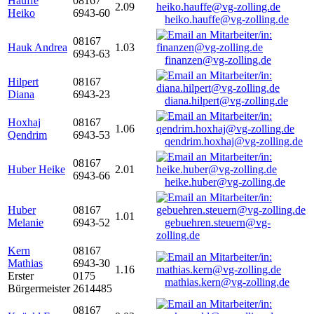
Hauffe
08167
2.09
Heiko
6943-60
heiko.hauffe@vg-zolling.de
08167
Hauk Andrea
1.03
6943-63
finanzen@vg-zolling.de
Hilpert
08167
Diana
6943-23
diana.hilpert@vg-zolling.de
Hoxhaj
08167
1.06
Qendrim
6943-53
qendrim.hoxhaj@vg-zolling.de
08167
Huber Heike
2.01
6943-66
heike.huber@vg-zolling.de
Huber
08167
1.01
Melanie
6943-52
gebuehren.steuern@vg-
zolling.de
Kern
08167
Mathias
6943-30
1.16
Erster
0175
mathias.kern@vg-zolling.de
Bürgermeister
2614485
08167