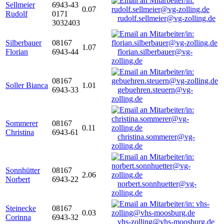
Sellmeier
6943-43
0.07
Rudolf
0171
rudolf.sellmeier@vg-zolling.de
3032403
Silberbauer
08167
1.07
Florian
6943-44
florian.silberbauer@vg-
zolling.de
08167
Soller Bianca
1.01
6943-33
gebuehren.steuern@vg-
zolling.de
Sommerer
08167
0.11
Christina
6943-61
christina.sommerer@vg-
zolling.de
Sonnhütter
08167
2.06
Norbert
6943-22
norbert.sonnhuetter@vg-
zolling.de
Steinecke
08167
0.03
Corinna
6943-32
vhs-zolling@vhs-moosburg.de