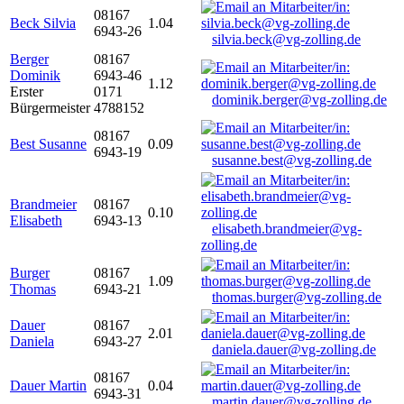
08167
Beck Silvia
1.04
6943-26
silvia.beck@vg-zolling.de
Berger
08167
Dominik
6943-46
1.12
Erster
0171
dominik.berger@vg-zolling.de
Bürgermeister
4788152
08167
Best Susanne
0.09
6943-19
susanne.best@vg-zolling.de
Brandmeier
08167
0.10
Elisabeth
6943-13
elisabeth.brandmeier@vg-
zolling.de
Burger
08167
1.09
Thomas
6943-21
thomas.burger@vg-zolling.de
Dauer
08167
2.01
Daniela
6943-27
daniela.dauer@vg-zolling.de
08167
Dauer Martin
0.04
6943-31
martin.dauer@vg-zolling.de