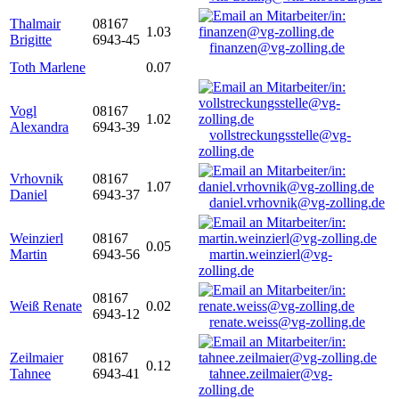
Thalmair
08167
1.03
Brigitte
6943-45
finanzen@vg-zolling.de
Toth Marlene
0.07
Vogl
08167
1.02
Alexandra
6943-39
vollstreckungsstelle@vg-
zolling.de
Vrhovnik
08167
1.07
Daniel
6943-37
daniel.vrhovnik@vg-zolling.de
Weinzierl
08167
0.05
Martin
6943-56
martin.weinzierl@vg-
zolling.de
08167
Weiß Renate
0.02
6943-12
renate.weiss@vg-zolling.de
Zeilmaier
08167
0.12
Tahnee
6943-41
tahnee.zeilmaier@vg-
zolling.de