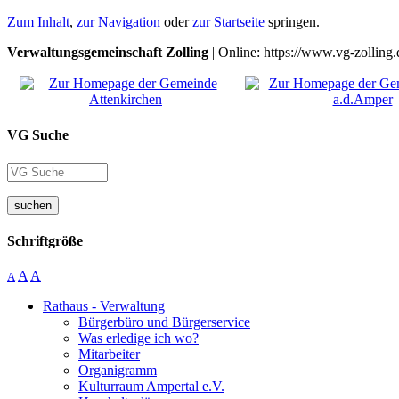
Zum Inhalt
,
zur Navigation
oder
zur Startseite
springen.
Verwaltungsgemeinschaft Zolling
| Online: https://www.vg-zolling.
VG Suche
suchen
Schriftgröße
A
A
A
Rathaus - Verwaltung
Bürgerbüro und Bürgerservice
Was erledige ich wo?
Mitarbeiter
Organigramm
Kulturraum Ampertal e.V.