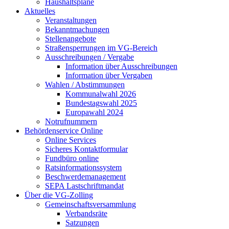
Haushaltspläne
Aktuelles
Veranstaltungen
Bekanntmachungen
Stellenangebote
Straßensperrungen im VG-Bereich
Ausschreibungen / Vergabe
Information über Ausschreibungen
Information über Vergaben
Wahlen / Abstimmungen
Kommunalwahl 2026
Bundestagswahl 2025
Europawahl 2024
Notrufnummern
Behördenservice Online
Online Services
Sicheres Kontaktformular
Fundbüro online
Ratsinformationssystem
Beschwerdemanagement
SEPA Lastschriftmandat
Über die VG-Zolling
Gemeinschaftsversammlung
Verbandsräte
Satzungen