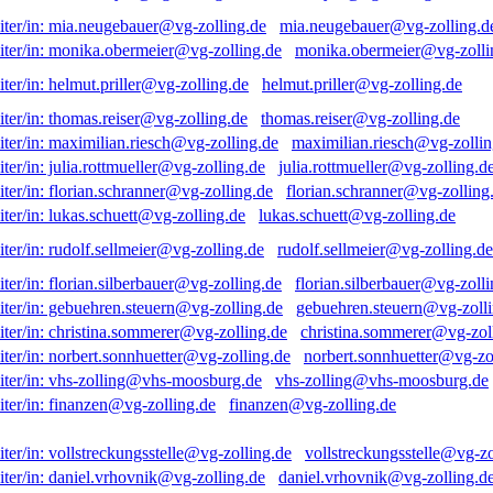
mia.neugebauer@vg-zolling.d
monika.obermeier@vg-zolli
helmut.priller@vg-zolling.de
thomas.reiser@vg-zolling.de
maximilian.riesch@vg-zollin
julia.rottmueller@vg-zolling.d
florian.schranner@vg-zolling
lukas.schuett@vg-zolling.de
rudolf.sellmeier@vg-zolling.de
florian.silberbauer@vg-zolli
gebuehren.steuern@vg-zolli
christina.sommerer@vg-zol
norbert.sonnhuetter@vg-zo
vhs-zolling@vhs-moosburg.de
finanzen@vg-zolling.de
vollstreckungsstelle@vg-zo
daniel.vrhovnik@vg-zolling.d