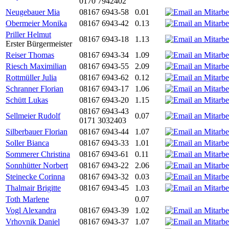
0170 7942402
Neugebauer Mia
08167 6943-58
0.01
Obermeier Monika
08167 6943-42
0.13
Priller Helmut
08167 6943-18
1.13
Erster Bürgermeister
Reiser Thomas
08167 6943-34
1.09
Riesch Maximilian
08167 6943-55
2.09
Rottmüller Julia
08167 6943-62
0.12
Schranner Florian
08167 6943-17
1.06
Schütt Lukas
08167 6943-20
1.15
08167 6943-43
Sellmeier Rudolf
0.07
0171 3032403
Silberbauer Florian
08167 6943-44
1.07
Soller Bianca
08167 6943-33
1.01
Sommerer Christina
08167 6943-61
0.11
Sonnhütter Norbert
08167 6943-22
2.06
Steinecke Corinna
08167 6943-32
0.03
Thalmair Brigitte
08167 6943-45
1.03
Toth Marlene
0.07
Vogl Alexandra
08167 6943-39
1.02
Vrhovnik Daniel
08167 6943-37
1.07