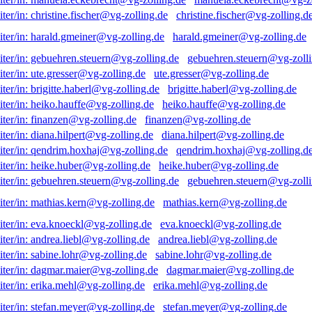
christine.fischer@vg-zolling.d
harald.gmeiner@vg-zolling.de
gebuehren.steuern@vg-zolli
ute.gresser@vg-zolling.de
brigitte.haberl@vg-zolling.de
heiko.hauffe@vg-zolling.de
finanzen@vg-zolling.de
diana.hilpert@vg-zolling.de
qendrim.hoxhaj@vg-zolling.d
heike.huber@vg-zolling.de
gebuehren.steuern@vg-zolli
mathias.kern@vg-zolling.de
eva.knoeckl@vg-zolling.de
andrea.liebl@vg-zolling.de
sabine.lohr@vg-zolling.de
dagmar.maier@vg-zolling.de
erika.mehl@vg-zolling.de
stefan.meyer@vg-zolling.de