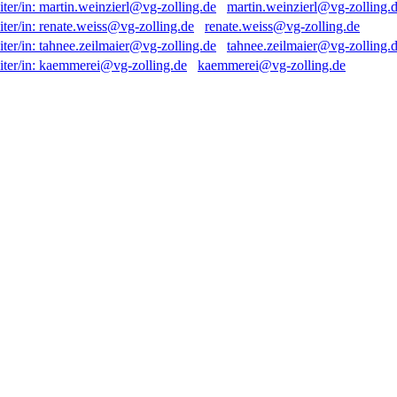
martin.weinzierl@vg-zolling.
renate.weiss@vg-zolling.de
tahnee.zeilmaier@vg-zolling.
kaemmerei@vg-zolling.de