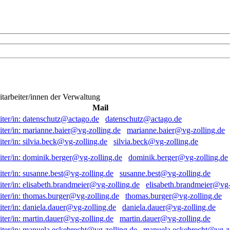
itarbeiter/innen der Verwaltung
Mail
datenschutz@actago.de
marianne.baier@vg-zolling.de
silvia.beck@vg-zolling.de
dominik.berger@vg-zolling.de
susanne.best@vg-zolling.de
elisabeth.brandmeier@vg-
thomas.burger@vg-zolling.de
daniela.dauer@vg-zolling.de
martin.dauer@vg-zolling.de
manuela.eckebrecht@vg-zo