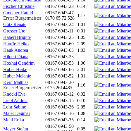
Fischer Christine
08167 6943-28
0.14
Gmeiner Harald
08167 6943-47
1.17
Erster Bürgermeister
0170 65 72 528
Götz Renate
08167 6943-24
1.01
Gresser Ute
08167 6943-11
0.01
Haberl Brigitte
08167 6943-25
1.05
Hauffe Heiko
08167 6943-60
2.09
Hauk Andrea
08167 6943-63
1.03
Hilpert Diana
08167 6943-23
Hoxhaj Qendrim
08167 6943-53
1.06
Huber Heike
08167 6943-66
2.01
Huber Melanie
08167 6943-52
1.01
Kern Mathias
08167 6943-30
1.16
Erster Bürgermeister
0175 2614485
Knöckl Eva
08167 6943-12
0.02
Liebl Andrea
08167 6943-15
0.10
Lohr Sabine
08167 6943-36
2.05
Maier Dagmar
08167 6943-16
1.08
Mehl Erika
08167 6943-35
0.14
08167 6943-50
Meyer Stefan
0.05