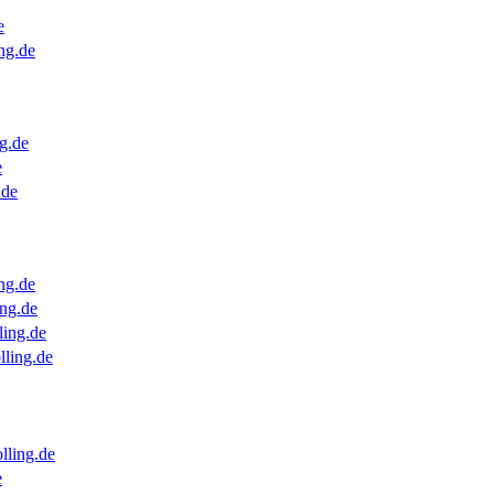
e
ng.de
g.de
e
.de
ng.de
ng.de
ling.de
lling.de
lling.de
e