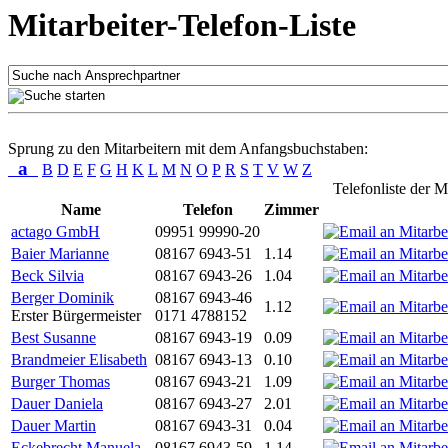
Mitarbeiter-Telefon-Liste
Sprung zu den Mitarbeitern mit dem Anfangsbuchstaben:
a
B
D
E
F
G
H
K
L
M
N
O
P
R
S
T
V
W
Z
Telefonliste der M
Name
Telefon
Zimmer
actago GmbH
09951 99990-20
Baier Marianne
08167 6943-51
1.14
Beck Silvia
08167 6943-26
1.04
Berger Dominik
08167 6943-46
1.12
Erster Bürgermeister
0171 4788152
Best Susanne
08167 6943-19
0.09
Brandmeier Elisabeth
08167 6943-13
0.10
Burger Thomas
08167 6943-21
1.09
Dauer Daniela
08167 6943-27
2.01
Dauer Martin
08167 6943-31
0.04
Eckebrecht Manuela
08167 6943-59
1.14