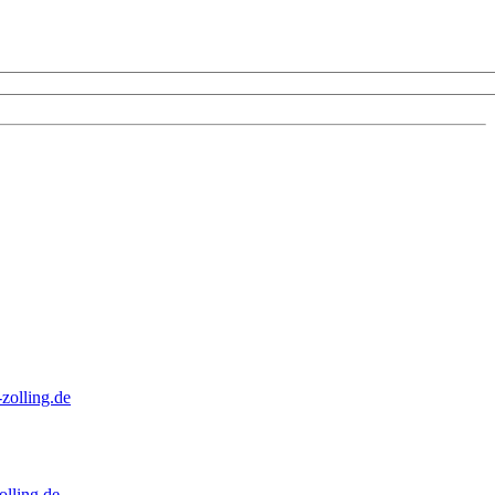
zolling.de
lling.de