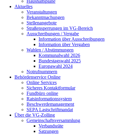
Haushaltspläne
Aktuelles
Veranstaltungen
Bekanntmachungen
Stellenangebote
Straßensperrungen im VG-Bereich
Ausschreibungen / Vergabe
Information über Ausschreibungen
Information über Vergaben
Wahlen / Abstimmungen
Kommunalwahl 2026
Bundestagswahl 2025
Europawahl 2024
Notrufnummern
Behördenservice Online
Online Services
Sicheres Kontaktformular
Fundbüro online
Ratsinformationssystem
Beschwerdemanagement
SEPA Lastschriftmandat
Über die VG-Zolling
Gemeinschaftsversammlung
Verbandsräte
Satzungen