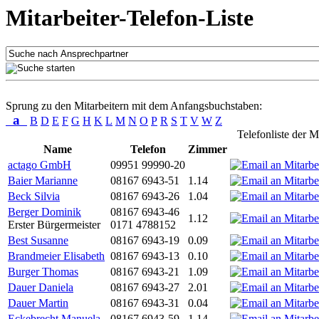
Mitarbeiter-Telefon-Liste
Sprung zu den Mitarbeitern mit dem Anfangsbuchstaben:
a
B
D
E
F
G
H
K
L
M
N
O
P
R
S
T
V
W
Z
Telefonliste der M
Name
Telefon
Zimmer
actago GmbH
09951 99990-20
Baier Marianne
08167 6943-51
1.14
Beck Silvia
08167 6943-26
1.04
Berger Dominik
08167 6943-46
1.12
Erster Bürgermeister
0171 4788152
Best Susanne
08167 6943-19
0.09
Brandmeier Elisabeth
08167 6943-13
0.10
Burger Thomas
08167 6943-21
1.09
Dauer Daniela
08167 6943-27
2.01
Dauer Martin
08167 6943-31
0.04
Eckebrecht Manuela
08167 6943-59
1.14