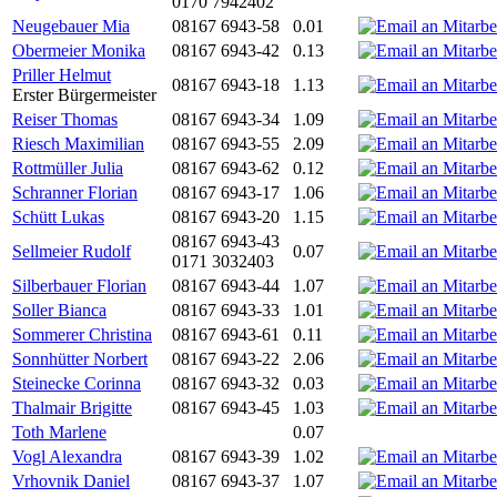
0170 7942402
Neugebauer Mia
08167 6943-58
0.01
Obermeier Monika
08167 6943-42
0.13
Priller Helmut
08167 6943-18
1.13
Erster Bürgermeister
Reiser Thomas
08167 6943-34
1.09
Riesch Maximilian
08167 6943-55
2.09
Rottmüller Julia
08167 6943-62
0.12
Schranner Florian
08167 6943-17
1.06
Schütt Lukas
08167 6943-20
1.15
08167 6943-43
Sellmeier Rudolf
0.07
0171 3032403
Silberbauer Florian
08167 6943-44
1.07
Soller Bianca
08167 6943-33
1.01
Sommerer Christina
08167 6943-61
0.11
Sonnhütter Norbert
08167 6943-22
2.06
Steinecke Corinna
08167 6943-32
0.03
Thalmair Brigitte
08167 6943-45
1.03
Toth Marlene
0.07
Vogl Alexandra
08167 6943-39
1.02
Vrhovnik Daniel
08167 6943-37
1.07