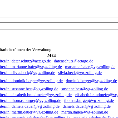
itarbeiter/innen der Verwaltung
Mail
datenschutz@actago.de
marianne.baier@vg-zolling.de
silvia.beck@vg-zolling.de
dominik.berger@vg-zolling.de
susanne.best@vg-zolling.de
elisabeth.brandmeier@vg-
thomas.burger@vg-zolling.de
daniela.dauer@vg-zolling.de
martin.dauer@vg-zolling.de
manuela.eckebrecht@vg-zo