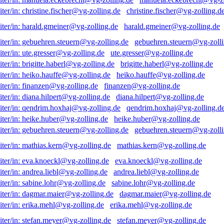
christine.fischer@vg-zolling.d
harald.gmeiner@vg-zolling.de
gebuehren.steuern@vg-zolli
ute.gresser@vg-zolling.de
brigitte.haberl@vg-zolling.de
heiko.hauffe@vg-zolling.de
finanzen@vg-zolling.de
diana.hilpert@vg-zolling.de
qendrim.hoxhaj@vg-zolling.d
heike.huber@vg-zolling.de
gebuehren.steuern@vg-zolli
mathias.kern@vg-zolling.de
eva.knoeckl@vg-zolling.de
andrea.liebl@vg-zolling.de
sabine.lohr@vg-zolling.de
dagmar.maier@vg-zolling.de
erika.mehl@vg-zolling.de
stefan.meyer@vg-zolling.de