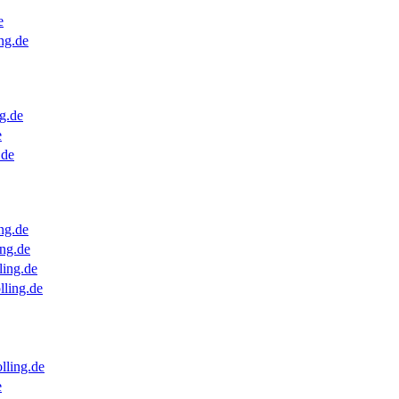
e
ng.de
g.de
e
.de
ng.de
ng.de
ling.de
lling.de
lling.de
e