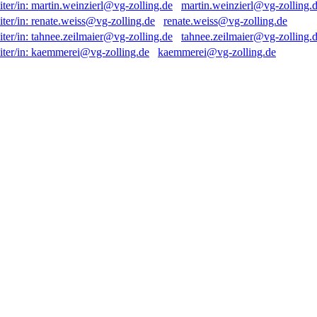
martin.weinzierl@vg-zolling.
renate.weiss@vg-zolling.de
tahnee.zeilmaier@vg-zolling.
kaemmerei@vg-zolling.de