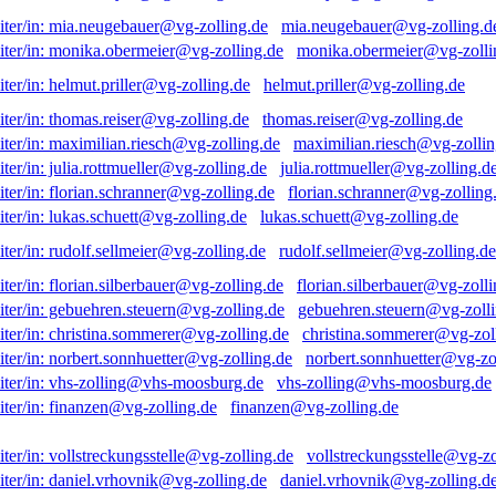
mia.neugebauer@vg-zolling.d
monika.obermeier@vg-zolli
helmut.priller@vg-zolling.de
thomas.reiser@vg-zolling.de
maximilian.riesch@vg-zollin
julia.rottmueller@vg-zolling.d
florian.schranner@vg-zolling
lukas.schuett@vg-zolling.de
rudolf.sellmeier@vg-zolling.de
florian.silberbauer@vg-zolli
gebuehren.steuern@vg-zolli
christina.sommerer@vg-zol
norbert.sonnhuetter@vg-zo
vhs-zolling@vhs-moosburg.de
finanzen@vg-zolling.de
vollstreckungsstelle@vg-zo
daniel.vrhovnik@vg-zolling.d