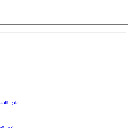
zolling.de
lling.de