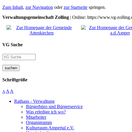
Zum Inhalt
,
zur Navigation
oder
zur Startseite
springen.
Verwaltungsgemeinschaft Zolling
| Online: https://www.vg-zolling.
VG Suche
suchen
Schriftgröße
A
A
A
Rathaus - Verwaltung
Bürgerbüro und Bürgerservice
Was erledige ich wo?
Mitarbeiter
Organigramm
Kulturraum Ampertal e.V.