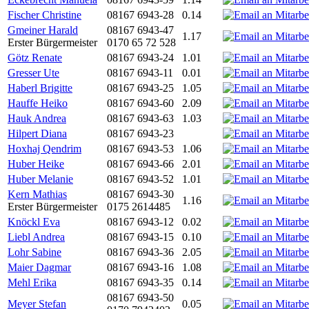
Fischer Christine
08167 6943-28
0.14
Gmeiner Harald
08167 6943-47
1.17
Erster Bürgermeister
0170 65 72 528
Götz Renate
08167 6943-24
1.01
Gresser Ute
08167 6943-11
0.01
Haberl Brigitte
08167 6943-25
1.05
Hauffe Heiko
08167 6943-60
2.09
Hauk Andrea
08167 6943-63
1.03
Hilpert Diana
08167 6943-23
Hoxhaj Qendrim
08167 6943-53
1.06
Huber Heike
08167 6943-66
2.01
Huber Melanie
08167 6943-52
1.01
Kern Mathias
08167 6943-30
1.16
Erster Bürgermeister
0175 2614485
Knöckl Eva
08167 6943-12
0.02
Liebl Andrea
08167 6943-15
0.10
Lohr Sabine
08167 6943-36
2.05
Maier Dagmar
08167 6943-16
1.08
Mehl Erika
08167 6943-35
0.14
08167 6943-50
Meyer Stefan
0.05