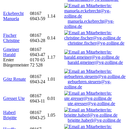
Eckebrecht
08167
1.14
Manuela
6943-59
manuela.eckebrecht@vg-
zolling.de
Fischer
08167
0.14
Christine
6943-28
christine.fischer@vg-zolling.de
Gmeiner
08167
Harald
6943-47
1.17
Erster
0170 65
harald.gmeiner@vg-zolling.de
Bürgermeister
72 528
08167
Götz Renate
1.01
6943-24
gebuehren.steuern@vg-
zolling.de
08167
Gresser Ute
0.01
6943-11
ute.gresser@vg-zolling.de
Haberl
08167
1.05
Brigitte
6943-25
brigitte.haberl@vg-zolling.de