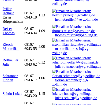
zolling.de
Priller
Helmut
08167
1.13
Erster
6943-18
helmut.priller@vg-zolling.de
Bürgermeister
Reiser
08167
1.09
Thomas
6943-34
thomas.reiser@vg-zolling.de
Riesch
08167
2.09
Maximilian
6943-55
maximilian.riesch@vg-
zolling.de
Rottmüller
08167
0.12
Julia
6943-62
julia.rottmueller@vg-zolling.de
Schranner
08167
1.06
Florian
6943-17
florian.schranner@vg-
zolling.de
08167
Schütt Lukas
1.15
6943-20
lukas.schuett@vg-zolling.de
08167