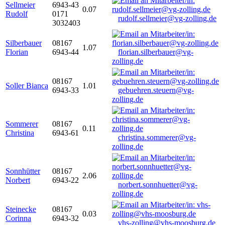
Sellmeier
6943-43
0.07
Rudolf
0171
rudolf.sellmeier@vg-zolling.de
3032403
Silberbauer
08167
1.07
Florian
6943-44
florian.silberbauer@vg-
zolling.de
08167
Soller Bianca
1.01
6943-33
gebuehren.steuern@vg-
zolling.de
Sommerer
08167
0.11
Christina
6943-61
christina.sommerer@vg-
zolling.de
Sonnhütter
08167
2.06
Norbert
6943-22
norbert.sonnhuetter@vg-
zolling.de
Steinecke
08167
0.03
Corinna
6943-32
vhs-zolling@vhs-moosburg.de