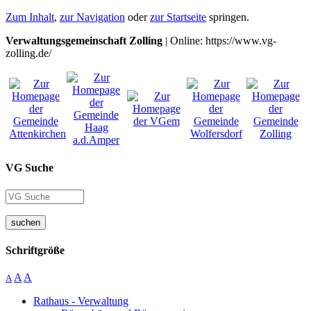
Zum Inhalt
,
zur Navigation
oder
zur Startseite
springen.
Verwaltungsgemeinschaft Zolling
| Online: https://www.vg-
zolling.de/
VG Suche
suchen
Schriftgröße
A
A
A
Rathaus - Verwaltung