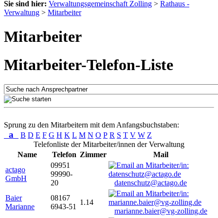
Sie sind hier:
Verwaltungsgemeinschaft Zolling
>
Rathaus -
Verwaltung
>
Mitarbeiter
Mitarbeiter
Mitarbeiter-Telefon-Liste
Sprung zu den Mitarbeitern mit dem Anfangsbuchstaben:
a
B
D
E
F
G
H
K
L
M
N
O
P
R
S
T
V
W
Z
Telefonliste der Mitarbeiter/innen der Verwaltung
Name
Telefon
Zimmer
Mail
09951
actago
99990-
GmbH
20
datenschutz@actago.de
Baier
08167
1.14
Marianne
6943-51
marianne.baier@vg-zolling.de