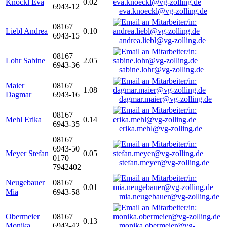
Knöckl Eva
0.02
6943-12
eva.knoeckl@vg-zolling.de
08167
Liebl Andrea
0.10
6943-15
andrea.liebl@vg-zolling.de
08167
Lohr Sabine
2.05
6943-36
sabine.lohr@vg-zolling.de
Maier
08167
1.08
Dagmar
6943-16
dagmar.maier@vg-zolling.de
08167
Mehl Erika
0.14
6943-35
erika.mehl@vg-zolling.de
08167
6943-50
Meyer Stefan
0.05
0170
stefan.meyer@vg-zolling.de
7942402
Neugebauer
08167
0.01
Mia
6943-58
mia.neugebauer@vg-zolling.de
Obermeier
08167
0.13
Monika
6943-42
monika.obermeier@vg-