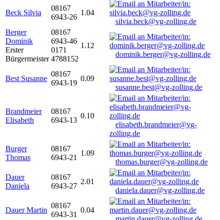
08167
Beck Silvia
1.04
6943-26
silvia.beck@vg-zolling.de
Berger
08167
Dominik
6943-46
1.12
Erster
0171
dominik.berger@vg-zolling.de
Bürgermeister
4788152
08167
Best Susanne
0.09
6943-19
susanne.best@vg-zolling.de
Brandmeier
08167
0.10
Elisabeth
6943-13
elisabeth.brandmeier@vg-
zolling.de
Burger
08167
1.09
Thomas
6943-21
thomas.burger@vg-zolling.de
Dauer
08167
2.01
Daniela
6943-27
daniela.dauer@vg-zolling.de
08167
Dauer Martin
0.04
6943-31
martin.dauer@vg-zolling.de