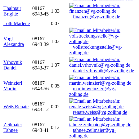
Thalmair
08167
1.03
Brigitte
6943-45
finanzen@vg-zolling.de
Toth Marlene
0.07
Vogl
08167
1.02
Alexandra
6943-39
vollstreckungsstelle@vg-
zolling.de
Vrhovnik
08167
1.07
Daniel
6943-37
daniel.vrhovnik@vg-zolling.de
Weinzierl
08167
0.05
Martin
6943-56
martin.weinzierl@vg-
zolling.de
08167
Weiß Renate
0.02
6943-12
renate.weiss@vg-zolling.de
Zeilmaier
08167
0.12
Tahnee
6943-41
tahnee.zeilmaier@vg-
zolling.de