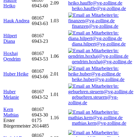
Hauffe
08167
2.09
Heiko
6943-60
heiko.hauffe@vg-zolling.de
08167
Hauk Andrea
1.03
6943-63
finanzen@vg-zolling.de
Hilpert
08167
Diana
6943-23
diana.hilpert@vg-zolling.de
Hoxhaj
08167
1.06
Qendrim
6943-53
qendrim.hoxhaj@vg-zolling.de
08167
Huber Heike
2.01
6943-66
heike.huber@vg-zolling.de
Huber
08167
1.01
Melanie
6943-52
gebuehren.steuern@vg-
zolling.de
Kern
08167
Mathias
6943-30
1.16
Erster
0175
mathias.kern@vg-zolling.de
Bürgermeister
2614485
08167