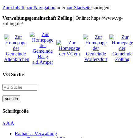
Zum Inhalt
,
zur Navigation
oder
zur Startseite
springen.
Verwaltungsgemeinschaft Zolling
| Online: https://www.vg-
zolling.de/
VG Suche
suchen
Schriftgröße
A
A
A
Rathaus - Verwaltung