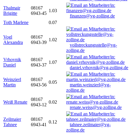
Thalmair
08167
1.03
Brigitte
6943-45
finanzen@vg-zolling.de
Toth Marlene
0.07
Vogl
08167
1.02
Alexandra
6943-39
vollstreckungsstelle@vg-
zolling.de
Vrhovnik
08167
1.07
Daniel
6943-37
daniel.vrhovnik@vg-zolling.de
Weinzierl
08167
0.05
Martin
6943-56
martin.weinzierl@vg-
zolling.de
08167
Weiß Renate
0.02
6943-12
renate.weiss@vg-zolling.de
Zeilmaier
08167
0.12
Tahnee
6943-41
tahnee.zeilmaier@vg-
zolling.de