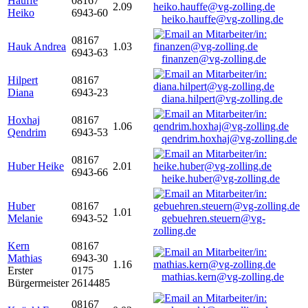
Hauffe
08167
2.09
Heiko
6943-60
heiko.hauffe@vg-zolling.de
08167
Hauk Andrea
1.03
6943-63
finanzen@vg-zolling.de
Hilpert
08167
Diana
6943-23
diana.hilpert@vg-zolling.de
Hoxhaj
08167
1.06
Qendrim
6943-53
qendrim.hoxhaj@vg-zolling.de
08167
Huber Heike
2.01
6943-66
heike.huber@vg-zolling.de
Huber
08167
1.01
Melanie
6943-52
gebuehren.steuern@vg-
zolling.de
Kern
08167
Mathias
6943-30
1.16
Erster
0175
mathias.kern@vg-zolling.de
Bürgermeister
2614485
08167