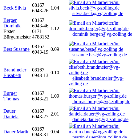
08167
Beck Silvia
1.04
6943-26
silvia.beck@vg-zolling.de
Berger
08167
Dominik
6943-46
1.12
Erster
0171
dominik.berger@vg-zolling.de
Bürgermeister
4788152
08167
Best Susanne
0.09
6943-19
susanne.best@vg-zolling.de
Brandmeier
08167
0.10
Elisabeth
6943-13
elisabeth.brandmeier@vg-
zolling.de
Burger
08167
1.09
Thomas
6943-21
thomas.burger@vg-zolling.de
Dauer
08167
2.01
Daniela
6943-27
daniela.dauer@vg-zolling.de
08167
Dauer Martin
0.04
6943-31
martin.dauer@vg-zolling.de