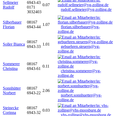
Sellmeier
6943-43
0.07
Rudolf
0171
rudolf.sellmeier@vg-zolling.de
3032403
Silberbauer
08167
1.07
Florian
6943-44
florian.silberbauer@vg-
zolling.de
08167
Soller Bianca
1.01
6943-33
gebuehren.steuern@vg-
zolling.de
Sommerer
08167
0.11
Christina
6943-61
christina.sommerer@vg-
zolling.de
Sonnhütter
08167
2.06
Norbert
6943-22
norbert.sonnhuetter@vg-
zolling.de
Steinecke
08167
0.03
Corinna
6943-32
vhs-zolling@vhs-moosburg.de