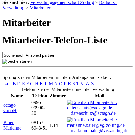
Sie sind hier:
Verwaltungsgemeinschaft Zolling
>
Rathaus -
Verwaltung
>
Mitarbeiter
Mitarbeiter
Mitarbeiter-Telefon-Liste
Sprung zu den Mitarbeitern mit dem Anfangsbuchstaben:
a
B
D
E
F
G
H
K
L
M
N
O
P
R
S
T
V
W
Z
Telefonliste der Mitarbeiter/innen der Verwaltung
Name
Telefon
Zimmer
Mail
09951
actago
99990-
GmbH
20
datenschutz@actago.de
Baier
08167
1.14
Marianne
6943-51
marianne.baier@vg-zolling.de