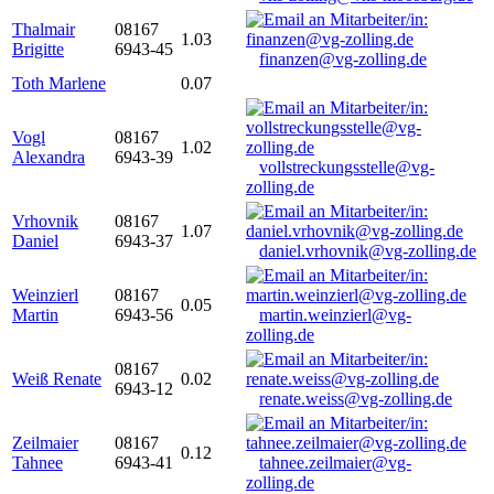
Thalmair
08167
1.03
Brigitte
6943-45
finanzen@vg-zolling.de
Toth Marlene
0.07
Vogl
08167
1.02
Alexandra
6943-39
vollstreckungsstelle@vg-
zolling.de
Vrhovnik
08167
1.07
Daniel
6943-37
daniel.vrhovnik@vg-zolling.de
Weinzierl
08167
0.05
Martin
6943-56
martin.weinzierl@vg-
zolling.de
08167
Weiß Renate
0.02
6943-12
renate.weiss@vg-zolling.de
Zeilmaier
08167
0.12
Tahnee
6943-41
tahnee.zeilmaier@vg-
zolling.de