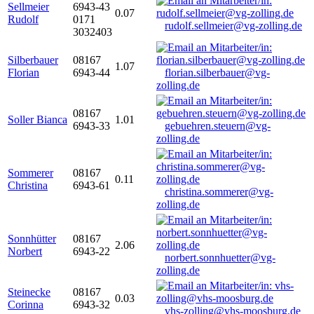
Sellmeier
6943-43
0.07
Rudolf
0171
rudolf.sellmeier@vg-zolling.de
3032403
Silberbauer
08167
1.07
Florian
6943-44
florian.silberbauer@vg-
zolling.de
08167
Soller Bianca
1.01
6943-33
gebuehren.steuern@vg-
zolling.de
Sommerer
08167
0.11
Christina
6943-61
christina.sommerer@vg-
zolling.de
Sonnhütter
08167
2.06
Norbert
6943-22
norbert.sonnhuetter@vg-
zolling.de
Steinecke
08167
0.03
Corinna
6943-32
vhs-zolling@vhs-moosburg.de