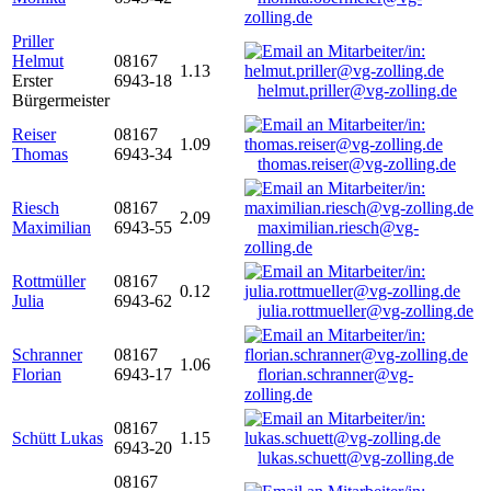
zolling.de
Priller
Helmut
08167
1.13
Erster
6943-18
helmut.priller@vg-zolling.de
Bürgermeister
Reiser
08167
1.09
Thomas
6943-34
thomas.reiser@vg-zolling.de
Riesch
08167
2.09
Maximilian
6943-55
maximilian.riesch@vg-
zolling.de
Rottmüller
08167
0.12
Julia
6943-62
julia.rottmueller@vg-zolling.de
Schranner
08167
1.06
Florian
6943-17
florian.schranner@vg-
zolling.de
08167
Schütt Lukas
1.15
6943-20
lukas.schuett@vg-zolling.de
08167