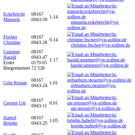
Eckebrecht
08167
1.14
Manuela
6943-59
manuela.eckebrecht@vg-
zolling.de
Fischer
08167
0.14
Christine
6943-28
christine.fischer@vg-zolling.de
Gmeiner
08167
Harald
6943-47
1.17
Erster
0170 65
harald.gmeiner@vg-zolling.de
Bürgermeister
72 528
08167
Götz Renate
1.01
6943-24
gebuehren.steuern@vg-
zolling.de
08167
Gresser Ute
0.01
6943-11
ute.gresser@vg-zolling.de
Haberl
08167
1.05
Brigitte
6943-25
brigitte.haberl@vg-zolling.de