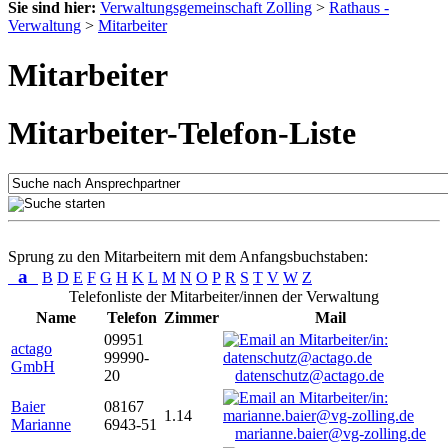
Sie sind hier:
Verwaltungsgemeinschaft Zolling
>
Rathaus -
Verwaltung
>
Mitarbeiter
Mitarbeiter
Mitarbeiter-Telefon-Liste
Sprung zu den Mitarbeitern mit dem Anfangsbuchstaben:
a
B
D
E
F
G
H
K
L
M
N
O
P
R
S
T
V
W
Z
Telefonliste der Mitarbeiter/innen der Verwaltung
Name
Telefon
Zimmer
Mail
09951
actago
99990-
GmbH
20
datenschutz@actago.de
Baier
08167
1.14
Marianne
6943-51
marianne.baier@vg-zolling.de