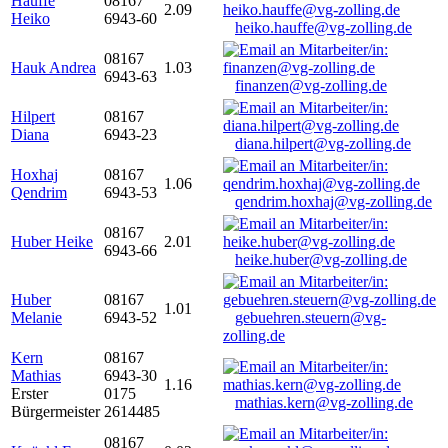
Hauffe
08167
2.09
Heiko
6943-60
heiko.hauffe@vg-zolling.de
08167
Hauk Andrea
1.03
6943-63
finanzen@vg-zolling.de
Hilpert
08167
Diana
6943-23
diana.hilpert@vg-zolling.de
Hoxhaj
08167
1.06
Qendrim
6943-53
qendrim.hoxhaj@vg-zolling.de
08167
Huber Heike
2.01
6943-66
heike.huber@vg-zolling.de
Huber
08167
1.01
Melanie
6943-52
gebuehren.steuern@vg-
zolling.de
Kern
08167
Mathias
6943-30
1.16
Erster
0175
mathias.kern@vg-zolling.de
Bürgermeister
2614485
08167