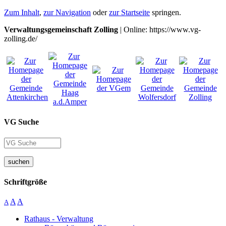
Zum Inhalt
,
zur Navigation
oder
zur Startseite
springen.
Verwaltungsgemeinschaft Zolling
| Online: https://www.vg-
zolling.de/
VG Suche
suchen
Schriftgröße
A
A
A
Rathaus - Verwaltung