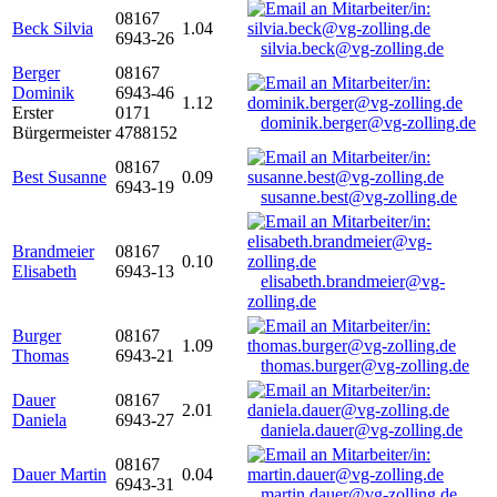
08167
Beck Silvia
1.04
6943-26
silvia.beck@vg-zolling.de
Berger
08167
Dominik
6943-46
1.12
Erster
0171
dominik.berger@vg-zolling.de
Bürgermeister
4788152
08167
Best Susanne
0.09
6943-19
susanne.best@vg-zolling.de
Brandmeier
08167
0.10
Elisabeth
6943-13
elisabeth.brandmeier@vg-
zolling.de
Burger
08167
1.09
Thomas
6943-21
thomas.burger@vg-zolling.de
Dauer
08167
2.01
Daniela
6943-27
daniela.dauer@vg-zolling.de
08167
Dauer Martin
0.04
6943-31
martin.dauer@vg-zolling.de