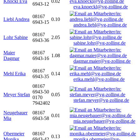
Knöckl Eva
0.02
6943-12
eva.knoeckl@vg-zolling.de
08167
Liebl Andrea
0.10
6943-15
andrea.liebl@vg-zolling.de
08167
Lohr Sabine
2.05
6943-36
sabine.lohr@vg-zolling.de
Maier
08167
1.08
Dagmar
6943-16
dagmar.maier@vg-zolling.de
08167
Mehl Erika
0.14
6943-35
erika.mehl@vg-zolling.de
08167
6943-50
Meyer Stefan
0.05
0170
stefan.meyer@vg-zolling.de
7942402
Neugebauer
08167
0.01
Mia
6943-58
mia.neugebauer@vg-zolling.de
Obermeier
08167
0.13
Monika
6943-42
monika.obermeier@vg-