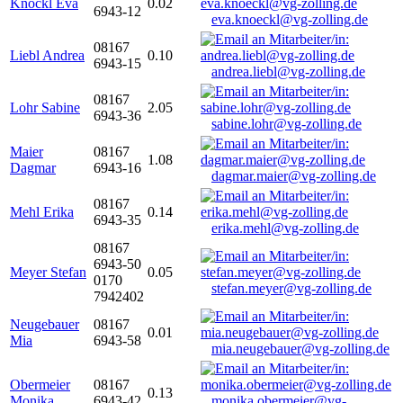
Knöckl Eva
0.02
6943-12
eva.knoeckl@vg-zolling.de
08167
Liebl Andrea
0.10
6943-15
andrea.liebl@vg-zolling.de
08167
Lohr Sabine
2.05
6943-36
sabine.lohr@vg-zolling.de
Maier
08167
1.08
Dagmar
6943-16
dagmar.maier@vg-zolling.de
08167
Mehl Erika
0.14
6943-35
erika.mehl@vg-zolling.de
08167
6943-50
Meyer Stefan
0.05
0170
stefan.meyer@vg-zolling.de
7942402
Neugebauer
08167
0.01
Mia
6943-58
mia.neugebauer@vg-zolling.de
Obermeier
08167
0.13
Monika
6943-42
monika.obermeier@vg-