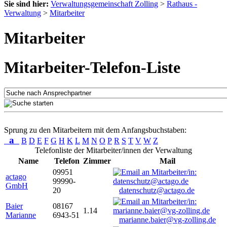
Sie sind hier:
Verwaltungsgemeinschaft Zolling
>
Rathaus -
Verwaltung
>
Mitarbeiter
Mitarbeiter
Mitarbeiter-Telefon-Liste
Sprung zu den Mitarbeitern mit dem Anfangsbuchstaben:
a
B
D
E
F
G
H
K
L
M
N
O
P
R
S
T
V
W
Z
Telefonliste der Mitarbeiter/innen der Verwaltung
Name
Telefon
Zimmer
Mail
09951
actago
99990-
GmbH
20
datenschutz@actago.de
Baier
08167
1.14
Marianne
6943-51
marianne.baier@vg-zolling.de