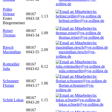
zolling.de
Priller
Helmut
08167
1.13
Erster
6943-18
helmut.priller@vg-zolling.de
Bürgermeister
Reiser
08167
1.09
Thomas
6943-34
thomas.reiser@vg-zolling.de
Riesch
08167
2.09
Maximilian
6943-55
maximilian.riesch@vg-
zolling.de
Rottmüller
08167
0.12
Julia
6943-62
julia.rottmueller@vg-zolling.de
Schranner
08167
1.06
Florian
6943-17
florian.schranner@vg-
zolling.de
08167
Schütt Lukas
1.15
6943-20
lukas.schuett@vg-zolling.de
08167