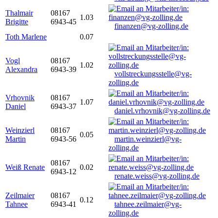
Thalmair
08167
1.03
Brigitte
6943-45
finanzen@vg-zolling.de
Toth Marlene
0.07
Vogl
08167
1.02
Alexandra
6943-39
vollstreckungsstelle@vg-
zolling.de
Vrhovnik
08167
1.07
Daniel
6943-37
daniel.vrhovnik@vg-zolling.de
Weinzierl
08167
0.05
Martin
6943-56
martin.weinzierl@vg-
zolling.de
08167
Weiß Renate
0.02
6943-12
renate.weiss@vg-zolling.de
Zeilmaier
08167
0.12
Tahnee
6943-41
tahnee.zeilmaier@vg-
zolling.de