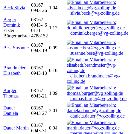
08167
Beck Silvia
1.04
6943-26
silvia.beck@vg-zolling.de
Berger
08167
Dominik
6943-46
1.12
Erster
0171
dominik.berger@vg-zolling.de
Bürgermeister
4788152
08167
Best Susanne
0.09
6943-19
susanne.best@vg-zolling.de
Brandmeier
08167
0.10
Elisabeth
6943-13
elisabeth.brandmeier@vg-
zolling.de
Burger
08167
1.09
Thomas
6943-21
thomas.burger@vg-zolling.de
Dauer
08167
2.01
Daniela
6943-27
daniela.dauer@vg-zolling.de
08167
Dauer Martin
0.04
6943-31
martin.dauer@vg-zolling.de