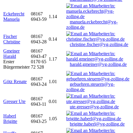
Eckebrecht
08167
1.14
Manuela
6943-59
manuela.eckebrecht@vg-
zolling.de
Fischer
08167
0.14
Christine
6943-28
christine.fischer@vg-zolling.de
Gmeiner
08167
Harald
6943-47
1.17
Erster
0170 65
harald.gmeiner@vg-zolling.de
Bürgermeister
72 528
08167
Götz Renate
1.01
6943-24
gebuehren.steuern@vg-
zolling.de
08167
Gresser Ute
0.01
6943-11
ute.gresser@vg-zolling.de
Haberl
08167
1.05
Brigitte
6943-25
brigitte.haberl@vg-zolling.de