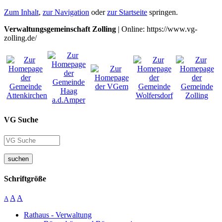
Zum Inhalt
,
zur Navigation
oder
zur Startseite
springen.
Verwaltungsgemeinschaft Zolling
| Online: https://www.vg-
zolling.de/
VG Suche
suchen
Schriftgröße
A
A
A
Rathaus - Verwaltung