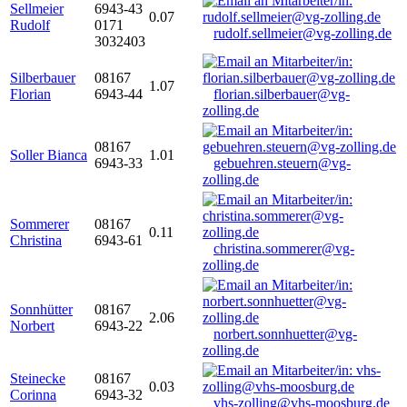
Sellmeier
6943-43
0.07
Rudolf
0171
rudolf.sellmeier@vg-zolling.de
3032403
Silberbauer
08167
1.07
Florian
6943-44
florian.silberbauer@vg-
zolling.de
08167
Soller Bianca
1.01
6943-33
gebuehren.steuern@vg-
zolling.de
Sommerer
08167
0.11
Christina
6943-61
christina.sommerer@vg-
zolling.de
Sonnhütter
08167
2.06
Norbert
6943-22
norbert.sonnhuetter@vg-
zolling.de
Steinecke
08167
0.03
Corinna
6943-32
vhs-zolling@vhs-moosburg.de