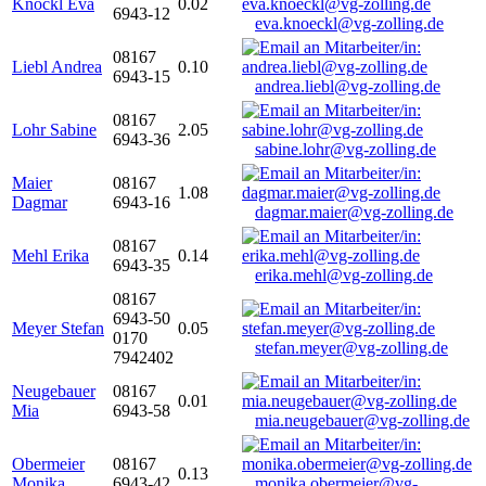
Knöckl Eva
0.02
6943-12
eva.knoeckl@vg-zolling.de
08167
Liebl Andrea
0.10
6943-15
andrea.liebl@vg-zolling.de
08167
Lohr Sabine
2.05
6943-36
sabine.lohr@vg-zolling.de
Maier
08167
1.08
Dagmar
6943-16
dagmar.maier@vg-zolling.de
08167
Mehl Erika
0.14
6943-35
erika.mehl@vg-zolling.de
08167
6943-50
Meyer Stefan
0.05
0170
stefan.meyer@vg-zolling.de
7942402
Neugebauer
08167
0.01
Mia
6943-58
mia.neugebauer@vg-zolling.de
Obermeier
08167
0.13
Monika
6943-42
monika.obermeier@vg-