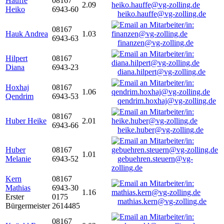
Hauffe
08167
2.09
Heiko
6943-60
heiko.hauffe@vg-zolling.de
08167
Hauk Andrea
1.03
6943-63
finanzen@vg-zolling.de
Hilpert
08167
Diana
6943-23
diana.hilpert@vg-zolling.de
Hoxhaj
08167
1.06
Qendrim
6943-53
qendrim.hoxhaj@vg-zolling.de
08167
Huber Heike
2.01
6943-66
heike.huber@vg-zolling.de
Huber
08167
1.01
Melanie
6943-52
gebuehren.steuern@vg-
zolling.de
Kern
08167
Mathias
6943-30
1.16
Erster
0175
mathias.kern@vg-zolling.de
Bürgermeister
2614485
08167