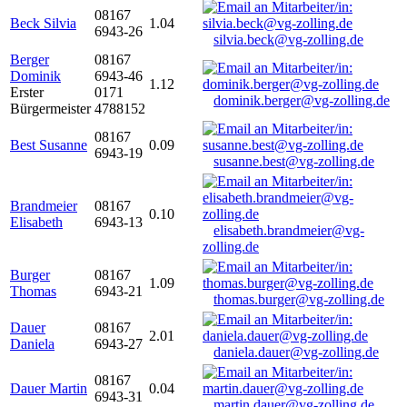
08167
Beck Silvia
1.04
6943-26
silvia.beck@vg-zolling.de
Berger
08167
Dominik
6943-46
1.12
Erster
0171
dominik.berger@vg-zolling.de
Bürgermeister
4788152
08167
Best Susanne
0.09
6943-19
susanne.best@vg-zolling.de
Brandmeier
08167
0.10
Elisabeth
6943-13
elisabeth.brandmeier@vg-
zolling.de
Burger
08167
1.09
Thomas
6943-21
thomas.burger@vg-zolling.de
Dauer
08167
2.01
Daniela
6943-27
daniela.dauer@vg-zolling.de
08167
Dauer Martin
0.04
6943-31
martin.dauer@vg-zolling.de