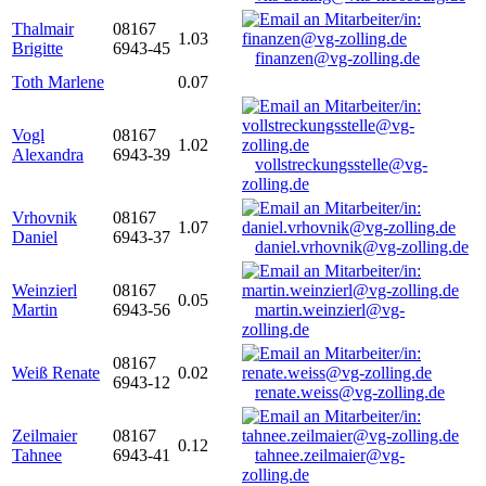
Thalmair
08167
1.03
Brigitte
6943-45
finanzen@vg-zolling.de
Toth Marlene
0.07
Vogl
08167
1.02
Alexandra
6943-39
vollstreckungsstelle@vg-
zolling.de
Vrhovnik
08167
1.07
Daniel
6943-37
daniel.vrhovnik@vg-zolling.de
Weinzierl
08167
0.05
Martin
6943-56
martin.weinzierl@vg-
zolling.de
08167
Weiß Renate
0.02
6943-12
renate.weiss@vg-zolling.de
Zeilmaier
08167
0.12
Tahnee
6943-41
tahnee.zeilmaier@vg-
zolling.de