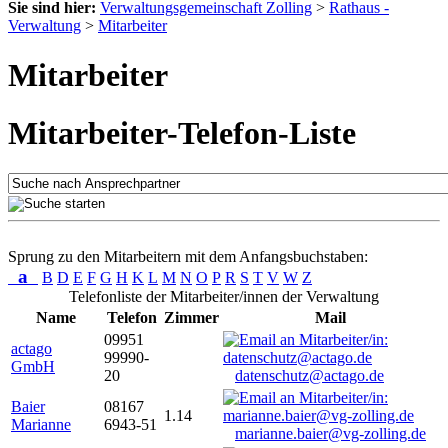
Sie sind hier:
Verwaltungsgemeinschaft Zolling
>
Rathaus -
Verwaltung
>
Mitarbeiter
Mitarbeiter
Mitarbeiter-Telefon-Liste
Sprung zu den Mitarbeitern mit dem Anfangsbuchstaben:
a
B
D
E
F
G
H
K
L
M
N
O
P
R
S
T
V
W
Z
Telefonliste der Mitarbeiter/innen der Verwaltung
Name
Telefon
Zimmer
Mail
09951
actago
99990-
GmbH
20
datenschutz@actago.de
Baier
08167
1.14
Marianne
6943-51
marianne.baier@vg-zolling.de