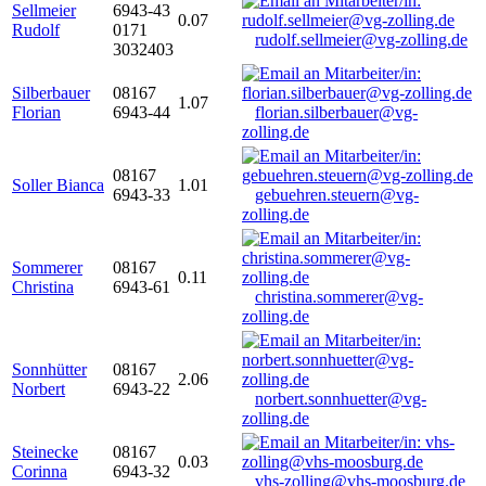
Sellmeier
6943-43
0.07
Rudolf
0171
rudolf.sellmeier@vg-zolling.de
3032403
Silberbauer
08167
1.07
Florian
6943-44
florian.silberbauer@vg-
zolling.de
08167
Soller Bianca
1.01
6943-33
gebuehren.steuern@vg-
zolling.de
Sommerer
08167
0.11
Christina
6943-61
christina.sommerer@vg-
zolling.de
Sonnhütter
08167
2.06
Norbert
6943-22
norbert.sonnhuetter@vg-
zolling.de
Steinecke
08167
0.03
Corinna
6943-32
vhs-zolling@vhs-moosburg.de