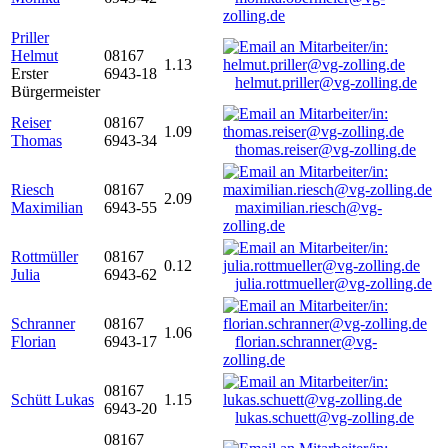
zolling.de
Priller
Helmut
08167
1.13
Erster
6943-18
helmut.priller@vg-zolling.de
Bürgermeister
Reiser
08167
1.09
Thomas
6943-34
thomas.reiser@vg-zolling.de
Riesch
08167
2.09
Maximilian
6943-55
maximilian.riesch@vg-
zolling.de
Rottmüller
08167
0.12
Julia
6943-62
julia.rottmueller@vg-zolling.de
Schranner
08167
1.06
Florian
6943-17
florian.schranner@vg-
zolling.de
08167
Schütt Lukas
1.15
6943-20
lukas.schuett@vg-zolling.de
08167