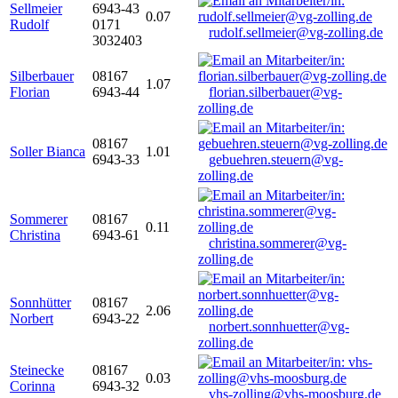
Sellmeier
6943-43
0.07
Rudolf
0171
rudolf.sellmeier@vg-zolling.de
3032403
Silberbauer
08167
1.07
Florian
6943-44
florian.silberbauer@vg-
zolling.de
08167
Soller Bianca
1.01
6943-33
gebuehren.steuern@vg-
zolling.de
Sommerer
08167
0.11
Christina
6943-61
christina.sommerer@vg-
zolling.de
Sonnhütter
08167
2.06
Norbert
6943-22
norbert.sonnhuetter@vg-
zolling.de
Steinecke
08167
0.03
Corinna
6943-32
vhs-zolling@vhs-moosburg.de