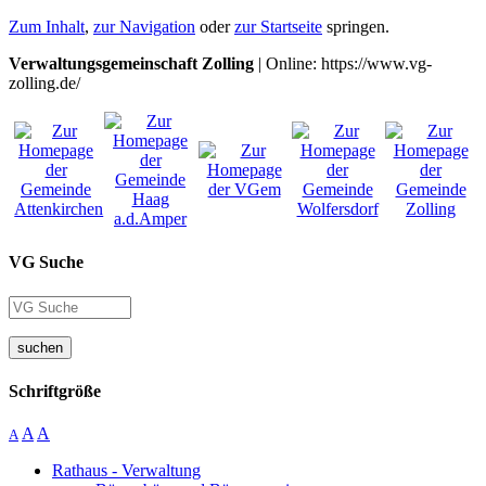
Zum Inhalt
,
zur Navigation
oder
zur Startseite
springen.
Verwaltungsgemeinschaft Zolling
| Online: https://www.vg-
zolling.de/
VG Suche
suchen
Schriftgröße
A
A
A
Rathaus - Verwaltung