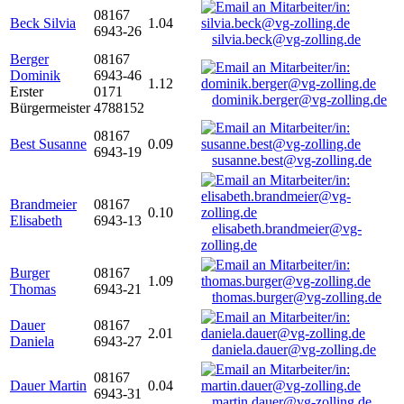
08167
Beck Silvia
1.04
6943-26
silvia.beck@vg-zolling.de
Berger
08167
Dominik
6943-46
1.12
Erster
0171
dominik.berger@vg-zolling.de
Bürgermeister
4788152
08167
Best Susanne
0.09
6943-19
susanne.best@vg-zolling.de
Brandmeier
08167
0.10
Elisabeth
6943-13
elisabeth.brandmeier@vg-
zolling.de
Burger
08167
1.09
Thomas
6943-21
thomas.burger@vg-zolling.de
Dauer
08167
2.01
Daniela
6943-27
daniela.dauer@vg-zolling.de
08167
Dauer Martin
0.04
6943-31
martin.dauer@vg-zolling.de