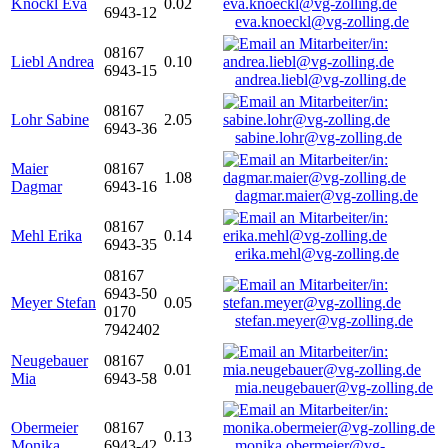
Knöckl Eva
0.02
6943-12
eva.knoeckl@vg-zolling.de
08167
Liebl Andrea
0.10
6943-15
andrea.liebl@vg-zolling.de
08167
Lohr Sabine
2.05
6943-36
sabine.lohr@vg-zolling.de
Maier
08167
1.08
Dagmar
6943-16
dagmar.maier@vg-zolling.de
08167
Mehl Erika
0.14
6943-35
erika.mehl@vg-zolling.de
08167
6943-50
Meyer Stefan
0.05
0170
stefan.meyer@vg-zolling.de
7942402
Neugebauer
08167
0.01
Mia
6943-58
mia.neugebauer@vg-zolling.de
Obermeier
08167
0.13
Monika
6943-42
monika.obermeier@vg-