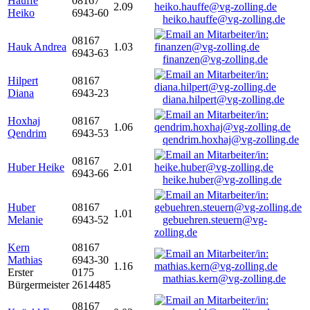
Hauffe
08167
2.09
Heiko
6943-60
heiko.hauffe@vg-zolling.de
08167
Hauk Andrea
1.03
6943-63
finanzen@vg-zolling.de
Hilpert
08167
Diana
6943-23
diana.hilpert@vg-zolling.de
Hoxhaj
08167
1.06
Qendrim
6943-53
qendrim.hoxhaj@vg-zolling.de
08167
Huber Heike
2.01
6943-66
heike.huber@vg-zolling.de
Huber
08167
1.01
Melanie
6943-52
gebuehren.steuern@vg-
zolling.de
Kern
08167
Mathias
6943-30
1.16
Erster
0175
mathias.kern@vg-zolling.de
Bürgermeister
2614485
08167