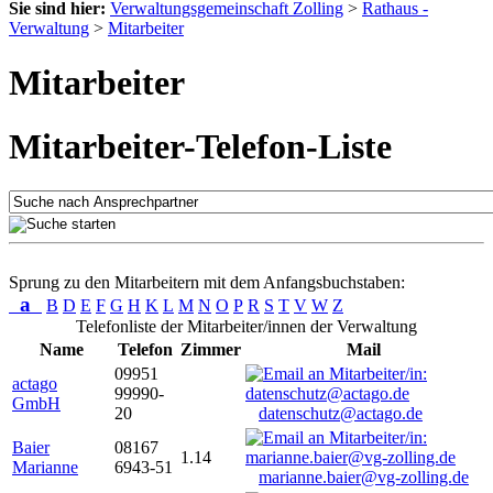
Sie sind hier:
Verwaltungsgemeinschaft Zolling
>
Rathaus -
Verwaltung
>
Mitarbeiter
Mitarbeiter
Mitarbeiter-Telefon-Liste
Sprung zu den Mitarbeitern mit dem Anfangsbuchstaben:
a
B
D
E
F
G
H
K
L
M
N
O
P
R
S
T
V
W
Z
Telefonliste der Mitarbeiter/innen der Verwaltung
Name
Telefon
Zimmer
Mail
09951
actago
99990-
GmbH
20
datenschutz@actago.de
Baier
08167
1.14
Marianne
6943-51
marianne.baier@vg-zolling.de