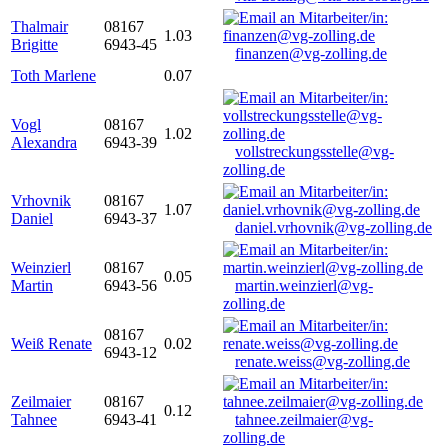
Thalmair
08167
1.03
Brigitte
6943-45
finanzen@vg-zolling.de
Toth Marlene
0.07
Vogl
08167
1.02
Alexandra
6943-39
vollstreckungsstelle@vg-
zolling.de
Vrhovnik
08167
1.07
Daniel
6943-37
daniel.vrhovnik@vg-zolling.de
Weinzierl
08167
0.05
Martin
6943-56
martin.weinzierl@vg-
zolling.de
08167
Weiß Renate
0.02
6943-12
renate.weiss@vg-zolling.de
Zeilmaier
08167
0.12
Tahnee
6943-41
tahnee.zeilmaier@vg-
zolling.de