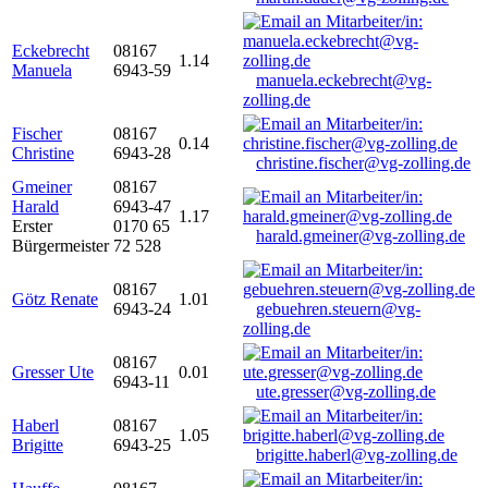
Eckebrecht
08167
1.14
Manuela
6943-59
manuela.eckebrecht@vg-
zolling.de
Fischer
08167
0.14
Christine
6943-28
christine.fischer@vg-zolling.de
Gmeiner
08167
Harald
6943-47
1.17
Erster
0170 65
harald.gmeiner@vg-zolling.de
Bürgermeister
72 528
08167
Götz Renate
1.01
6943-24
gebuehren.steuern@vg-
zolling.de
08167
Gresser Ute
0.01
6943-11
ute.gresser@vg-zolling.de
Haberl
08167
1.05
Brigitte
6943-25
brigitte.haberl@vg-zolling.de