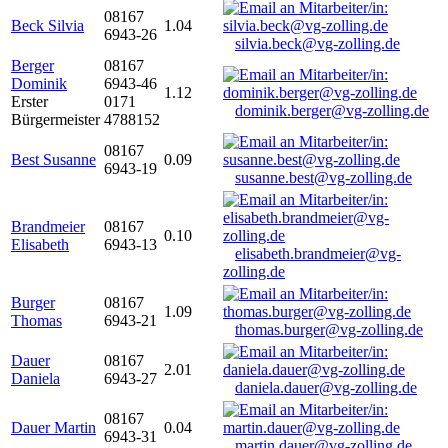
08167
Beck Silvia
1.04
6943-26
silvia.beck@vg-zolling.de
Berger
08167
Dominik
6943-46
1.12
Erster
0171
dominik.berger@vg-zolling.de
Bürgermeister
4788152
08167
Best Susanne
0.09
6943-19
susanne.best@vg-zolling.de
Brandmeier
08167
0.10
Elisabeth
6943-13
elisabeth.brandmeier@vg-
zolling.de
Burger
08167
1.09
Thomas
6943-21
thomas.burger@vg-zolling.de
Dauer
08167
2.01
Daniela
6943-27
daniela.dauer@vg-zolling.de
08167
Dauer Martin
0.04
6943-31
martin.dauer@vg-zolling.de