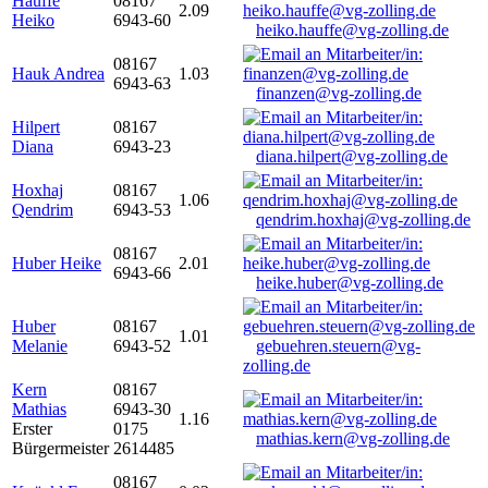
Hauffe
08167
2.09
Heiko
6943-60
heiko.hauffe@vg-zolling.de
08167
Hauk Andrea
1.03
6943-63
finanzen@vg-zolling.de
Hilpert
08167
Diana
6943-23
diana.hilpert@vg-zolling.de
Hoxhaj
08167
1.06
Qendrim
6943-53
qendrim.hoxhaj@vg-zolling.de
08167
Huber Heike
2.01
6943-66
heike.huber@vg-zolling.de
Huber
08167
1.01
Melanie
6943-52
gebuehren.steuern@vg-
zolling.de
Kern
08167
Mathias
6943-30
1.16
Erster
0175
mathias.kern@vg-zolling.de
Bürgermeister
2614485
08167