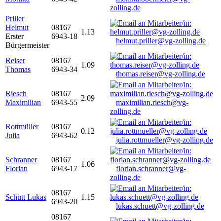
zolling.de
Priller
Helmut
08167
1.13
Erster
6943-18
helmut.priller@vg-zolling.de
Bürgermeister
Reiser
08167
1.09
Thomas
6943-34
thomas.reiser@vg-zolling.de
Riesch
08167
2.09
Maximilian
6943-55
maximilian.riesch@vg-
zolling.de
Rottmüller
08167
0.12
Julia
6943-62
julia.rottmueller@vg-zolling.de
Schranner
08167
1.06
Florian
6943-17
florian.schranner@vg-
zolling.de
08167
Schütt Lukas
1.15
6943-20
lukas.schuett@vg-zolling.de
08167