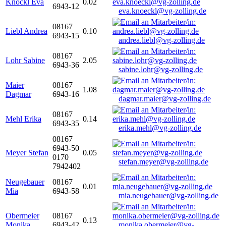
Knöckl Eva
0.02
6943-12
eva.knoeckl@vg-zolling.de
08167
Liebl Andrea
0.10
6943-15
andrea.liebl@vg-zolling.de
08167
Lohr Sabine
2.05
6943-36
sabine.lohr@vg-zolling.de
Maier
08167
1.08
Dagmar
6943-16
dagmar.maier@vg-zolling.de
08167
Mehl Erika
0.14
6943-35
erika.mehl@vg-zolling.de
08167
6943-50
Meyer Stefan
0.05
0170
stefan.meyer@vg-zolling.de
7942402
Neugebauer
08167
0.01
Mia
6943-58
mia.neugebauer@vg-zolling.de
Obermeier
08167
0.13
Monika
6943-42
monika.obermeier@vg-