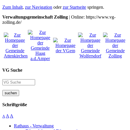
Zum Inhalt
,
zur Navigation
oder
zur Startseite
springen.
Verwaltungsgemeinschaft Zolling
| Online: https://www.vg-
zolling.de/
VG Suche
suchen
Schriftgröße
A
A
A
Rathaus - Verwaltung