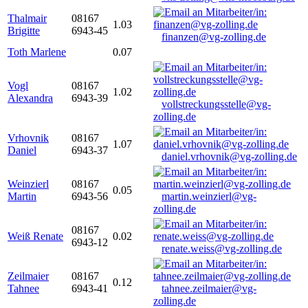
Thalmair
08167
1.03
Brigitte
6943-45
finanzen@vg-zolling.de
Toth Marlene
0.07
Vogl
08167
1.02
Alexandra
6943-39
vollstreckungsstelle@vg-
zolling.de
Vrhovnik
08167
1.07
Daniel
6943-37
daniel.vrhovnik@vg-zolling.de
Weinzierl
08167
0.05
Martin
6943-56
martin.weinzierl@vg-
zolling.de
08167
Weiß Renate
0.02
6943-12
renate.weiss@vg-zolling.de
Zeilmaier
08167
0.12
Tahnee
6943-41
tahnee.zeilmaier@vg-
zolling.de