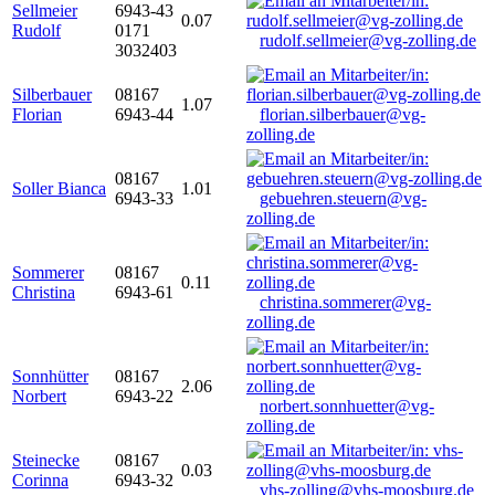
Sellmeier
6943-43
0.07
Rudolf
0171
rudolf.sellmeier@vg-zolling.de
3032403
Silberbauer
08167
1.07
Florian
6943-44
florian.silberbauer@vg-
zolling.de
08167
Soller Bianca
1.01
6943-33
gebuehren.steuern@vg-
zolling.de
Sommerer
08167
0.11
Christina
6943-61
christina.sommerer@vg-
zolling.de
Sonnhütter
08167
2.06
Norbert
6943-22
norbert.sonnhuetter@vg-
zolling.de
Steinecke
08167
0.03
Corinna
6943-32
vhs-zolling@vhs-moosburg.de