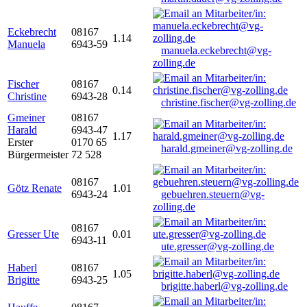
Eckebrecht
08167
1.14
Manuela
6943-59
manuela.eckebrecht@vg-
zolling.de
Fischer
08167
0.14
Christine
6943-28
christine.fischer@vg-zolling.de
Gmeiner
08167
Harald
6943-47
1.17
Erster
0170 65
harald.gmeiner@vg-zolling.de
Bürgermeister
72 528
08167
Götz Renate
1.01
6943-24
gebuehren.steuern@vg-
zolling.de
08167
Gresser Ute
0.01
6943-11
ute.gresser@vg-zolling.de
Haberl
08167
1.05
Brigitte
6943-25
brigitte.haberl@vg-zolling.de