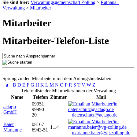
Sie sind hier:
Verwaltungsgemeinschaft Zolling
>
Rathaus -
Verwaltung
>
Mitarbeiter
Mitarbeiter
Mitarbeiter-Telefon-Liste
Sprung zu den Mitarbeitern mit dem Anfangsbuchstaben:
a
B
D
E
F
G
H
K
L
M
N
O
P
R
S
T
V
W
Z
Telefonliste der Mitarbeiter/innen der Verwaltung
Name
Telefon
Zimmer
Mail
09951
actago
99990-
GmbH
20
datenschutz@actago.de
Baier
08167
1.14
Marianne
6943-51
marianne.baier@vg-zolling.de