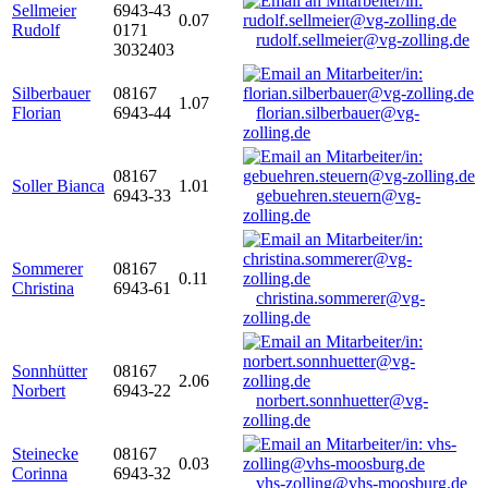
Sellmeier
6943-43
0.07
Rudolf
0171
rudolf.sellmeier@vg-zolling.de
3032403
Silberbauer
08167
1.07
Florian
6943-44
florian.silberbauer@vg-
zolling.de
08167
Soller Bianca
1.01
6943-33
gebuehren.steuern@vg-
zolling.de
Sommerer
08167
0.11
Christina
6943-61
christina.sommerer@vg-
zolling.de
Sonnhütter
08167
2.06
Norbert
6943-22
norbert.sonnhuetter@vg-
zolling.de
Steinecke
08167
0.03
Corinna
6943-32
vhs-zolling@vhs-moosburg.de