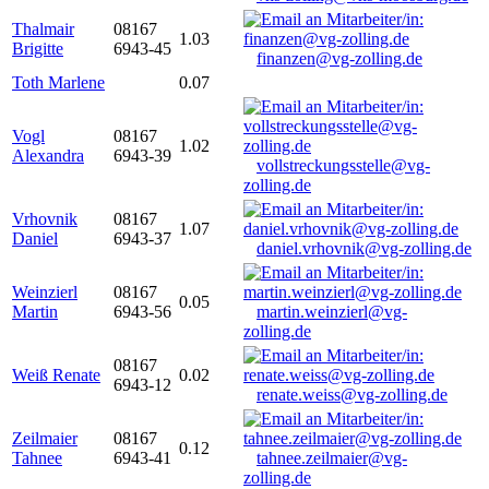
Thalmair
08167
1.03
Brigitte
6943-45
finanzen@vg-zolling.de
Toth Marlene
0.07
Vogl
08167
1.02
Alexandra
6943-39
vollstreckungsstelle@vg-
zolling.de
Vrhovnik
08167
1.07
Daniel
6943-37
daniel.vrhovnik@vg-zolling.de
Weinzierl
08167
0.05
Martin
6943-56
martin.weinzierl@vg-
zolling.de
08167
Weiß Renate
0.02
6943-12
renate.weiss@vg-zolling.de
Zeilmaier
08167
0.12
Tahnee
6943-41
tahnee.zeilmaier@vg-
zolling.de