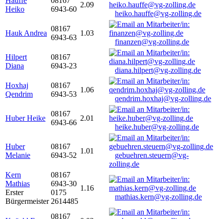
Hauffe
08167
2.09
Heiko
6943-60
heiko.hauffe@vg-zolling.de
08167
Hauk Andrea
1.03
6943-63
finanzen@vg-zolling.de
Hilpert
08167
Diana
6943-23
diana.hilpert@vg-zolling.de
Hoxhaj
08167
1.06
Qendrim
6943-53
qendrim.hoxhaj@vg-zolling.de
08167
Huber Heike
2.01
6943-66
heike.huber@vg-zolling.de
Huber
08167
1.01
Melanie
6943-52
gebuehren.steuern@vg-
zolling.de
Kern
08167
Mathias
6943-30
1.16
Erster
0175
mathias.kern@vg-zolling.de
Bürgermeister
2614485
08167