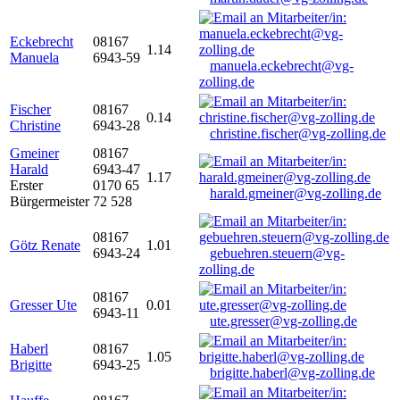
Eckebrecht
08167
1.14
Manuela
6943-59
manuela.eckebrecht@vg-
zolling.de
Fischer
08167
0.14
Christine
6943-28
christine.fischer@vg-zolling.de
Gmeiner
08167
Harald
6943-47
1.17
Erster
0170 65
harald.gmeiner@vg-zolling.de
Bürgermeister
72 528
08167
Götz Renate
1.01
6943-24
gebuehren.steuern@vg-
zolling.de
08167
Gresser Ute
0.01
6943-11
ute.gresser@vg-zolling.de
Haberl
08167
1.05
Brigitte
6943-25
brigitte.haberl@vg-zolling.de