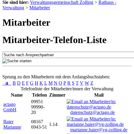
Sie sind hier:
Verwaltungsgemeinschaft Zolling
>
Rathaus -
Verwaltung
>
Mitarbeiter
Mitarbeiter
Mitarbeiter-Telefon-Liste
Sprung zu den Mitarbeitern mit dem Anfangsbuchstaben:
a
B
D
E
F
G
H
K
L
M
N
O
P
R
S
T
V
W
Z
Telefonliste der Mitarbeiter/innen der Verwaltung
Name
Telefon
Zimmer
Mail
09951
actago
99990-
GmbH
20
datenschutz@actago.de
Baier
08167
1.14
Marianne
6943-51
marianne.baier@vg-zolling.de