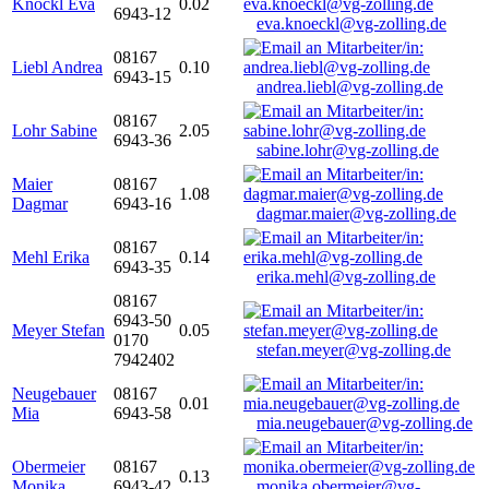
Knöckl Eva
0.02
6943-12
eva.knoeckl@vg-zolling.de
08167
Liebl Andrea
0.10
6943-15
andrea.liebl@vg-zolling.de
08167
Lohr Sabine
2.05
6943-36
sabine.lohr@vg-zolling.de
Maier
08167
1.08
Dagmar
6943-16
dagmar.maier@vg-zolling.de
08167
Mehl Erika
0.14
6943-35
erika.mehl@vg-zolling.de
08167
6943-50
Meyer Stefan
0.05
0170
stefan.meyer@vg-zolling.de
7942402
Neugebauer
08167
0.01
Mia
6943-58
mia.neugebauer@vg-zolling.de
Obermeier
08167
0.13
Monika
6943-42
monika.obermeier@vg-