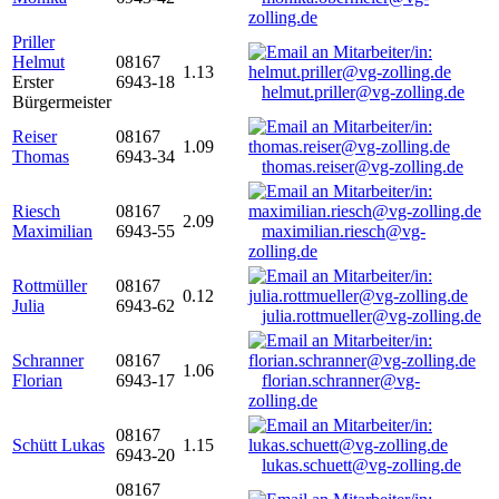
zolling.de
Priller
Helmut
08167
1.13
Erster
6943-18
helmut.priller@vg-zolling.de
Bürgermeister
Reiser
08167
1.09
Thomas
6943-34
thomas.reiser@vg-zolling.de
Riesch
08167
2.09
Maximilian
6943-55
maximilian.riesch@vg-
zolling.de
Rottmüller
08167
0.12
Julia
6943-62
julia.rottmueller@vg-zolling.de
Schranner
08167
1.06
Florian
6943-17
florian.schranner@vg-
zolling.de
08167
Schütt Lukas
1.15
6943-20
lukas.schuett@vg-zolling.de
08167