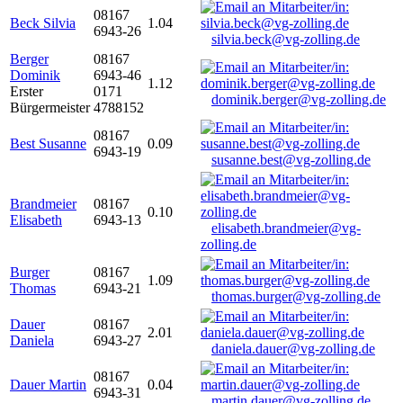
08167
Beck Silvia
1.04
6943-26
silvia.beck@vg-zolling.de
Berger
08167
Dominik
6943-46
1.12
Erster
0171
dominik.berger@vg-zolling.de
Bürgermeister
4788152
08167
Best Susanne
0.09
6943-19
susanne.best@vg-zolling.de
Brandmeier
08167
0.10
Elisabeth
6943-13
elisabeth.brandmeier@vg-
zolling.de
Burger
08167
1.09
Thomas
6943-21
thomas.burger@vg-zolling.de
Dauer
08167
2.01
Daniela
6943-27
daniela.dauer@vg-zolling.de
08167
Dauer Martin
0.04
6943-31
martin.dauer@vg-zolling.de