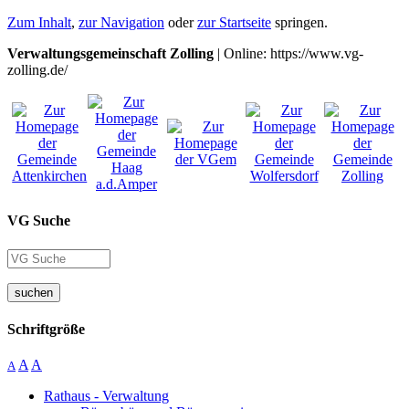
Zum Inhalt
,
zur Navigation
oder
zur Startseite
springen.
Verwaltungsgemeinschaft Zolling
| Online: https://www.vg-
zolling.de/
VG Suche
suchen
Schriftgröße
A
A
A
Rathaus - Verwaltung