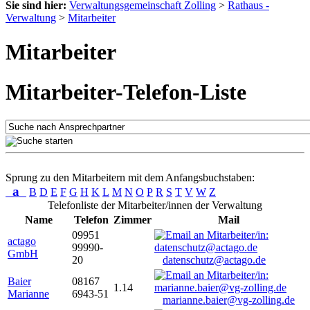
Sie sind hier:
Verwaltungsgemeinschaft Zolling
>
Rathaus -
Verwaltung
>
Mitarbeiter
Mitarbeiter
Mitarbeiter-Telefon-Liste
Sprung zu den Mitarbeitern mit dem Anfangsbuchstaben:
a
B
D
E
F
G
H
K
L
M
N
O
P
R
S
T
V
W
Z
Telefonliste der Mitarbeiter/innen der Verwaltung
Name
Telefon
Zimmer
Mail
09951
actago
99990-
GmbH
20
datenschutz@actago.de
Baier
08167
1.14
Marianne
6943-51
marianne.baier@vg-zolling.de