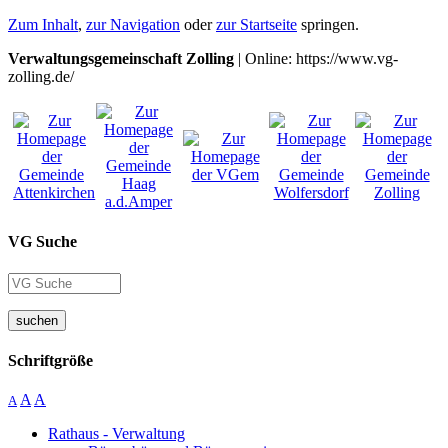
Zum Inhalt
,
zur Navigation
oder
zur Startseite
springen.
Verwaltungsgemeinschaft Zolling
| Online: https://www.vg-
zolling.de/
VG Suche
suchen
Schriftgröße
A
A
A
Rathaus - Verwaltung