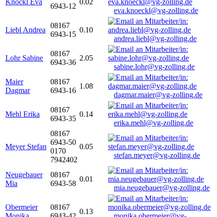
Knöckl Eva
0.02
6943-12
eva.knoeckl@vg-zolling.de
08167
Liebl Andrea
0.10
6943-15
andrea.liebl@vg-zolling.de
08167
Lohr Sabine
2.05
6943-36
sabine.lohr@vg-zolling.de
Maier
08167
1.08
Dagmar
6943-16
dagmar.maier@vg-zolling.de
08167
Mehl Erika
0.14
6943-35
erika.mehl@vg-zolling.de
08167
6943-50
Meyer Stefan
0.05
0170
stefan.meyer@vg-zolling.de
7942402
Neugebauer
08167
0.01
Mia
6943-58
mia.neugebauer@vg-zolling.de
Obermeier
08167
0.13
Monika
6943-42
monika.obermeier@vg-