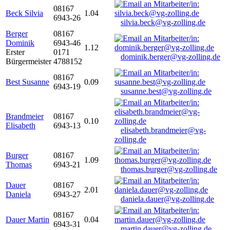
08167
Beck Silvia
1.04
6943-26
silvia.beck@vg-zolling.de
Berger
08167
Dominik
6943-46
1.12
Erster
0171
dominik.berger@vg-zolling.de
Bürgermeister
4788152
08167
Best Susanne
0.09
6943-19
susanne.best@vg-zolling.de
Brandmeier
08167
0.10
Elisabeth
6943-13
elisabeth.brandmeier@vg-
zolling.de
Burger
08167
1.09
Thomas
6943-21
thomas.burger@vg-zolling.de
Dauer
08167
2.01
Daniela
6943-27
daniela.dauer@vg-zolling.de
08167
Dauer Martin
0.04
6943-31
martin.dauer@vg-zolling.de