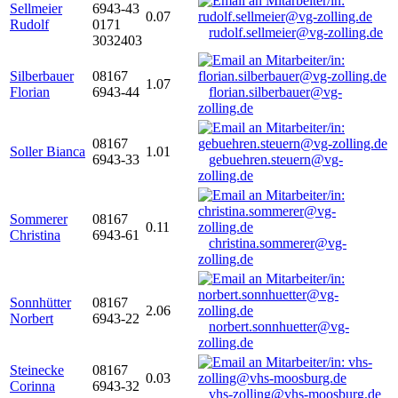
Sellmeier
6943-43
0.07
Rudolf
0171
rudolf.sellmeier@vg-zolling.de
3032403
Silberbauer
08167
1.07
Florian
6943-44
florian.silberbauer@vg-
zolling.de
08167
Soller Bianca
1.01
6943-33
gebuehren.steuern@vg-
zolling.de
Sommerer
08167
0.11
Christina
6943-61
christina.sommerer@vg-
zolling.de
Sonnhütter
08167
2.06
Norbert
6943-22
norbert.sonnhuetter@vg-
zolling.de
Steinecke
08167
0.03
Corinna
6943-32
vhs-zolling@vhs-moosburg.de