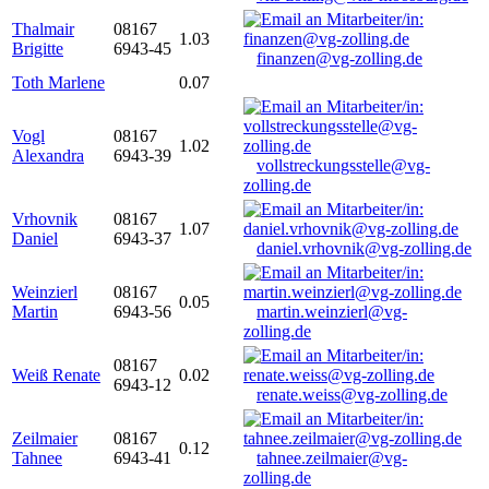
Thalmair
08167
1.03
Brigitte
6943-45
finanzen@vg-zolling.de
Toth Marlene
0.07
Vogl
08167
1.02
Alexandra
6943-39
vollstreckungsstelle@vg-
zolling.de
Vrhovnik
08167
1.07
Daniel
6943-37
daniel.vrhovnik@vg-zolling.de
Weinzierl
08167
0.05
Martin
6943-56
martin.weinzierl@vg-
zolling.de
08167
Weiß Renate
0.02
6943-12
renate.weiss@vg-zolling.de
Zeilmaier
08167
0.12
Tahnee
6943-41
tahnee.zeilmaier@vg-
zolling.de