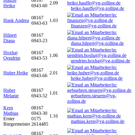
Hauffe
08167
2.09
Heiko
6943-60
heiko.hauffe@vg-zolling.de
08167
Hauk Andrea
1.03
6943-63
finanzen@vg-zolling.de
Hilpert
08167
Diana
6943-23
diana.hilpert@vg-zolling.de
Hoxhaj
08167
1.06
Qendrim
6943-53
qendrim.hoxhaj@vg-zolling.de
08167
Huber Heike
2.01
6943-66
heike.huber@vg-zolling.de
Huber
08167
1.01
Melanie
6943-52
gebuehren.steuern@vg-
zolling.de
Kern
08167
Mathias
6943-30
1.16
Erster
0175
mathias.kern@vg-zolling.de
Bürgermeister
2614485
08167