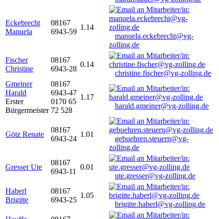
Eckebrecht
08167
1.14
Manuela
6943-59
manuela.eckebrecht@vg-
zolling.de
Fischer
08167
0.14
Christine
6943-28
christine.fischer@vg-zolling.de
Gmeiner
08167
Harald
6943-47
1.17
Erster
0170 65
harald.gmeiner@vg-zolling.de
Bürgermeister
72 528
08167
Götz Renate
1.01
6943-24
gebuehren.steuern@vg-
zolling.de
08167
Gresser Ute
0.01
6943-11
ute.gresser@vg-zolling.de
Haberl
08167
1.05
Brigitte
6943-25
brigitte.haberl@vg-zolling.de