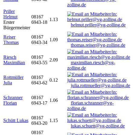
zolling.de
Priller
Helmut
08167
1.13
Erster
6943-18
helmut.priller@vg-zolling.de
Bürgermeister
Reiser
08167
1.09
Thomas
6943-34
thomas.reiser@vg-zolling.de
Riesch
08167
2.09
Maximilian
6943-55
maximilian.riesch@vg-
zolling.de
Rottmüller
08167
0.12
Julia
6943-62
julia.rottmueller@vg-zolling.de
Schranner
08167
1.06
Florian
6943-17
florian.schranner@vg-
zolling.de
08167
Schütt Lukas
1.15
6943-20
lukas.schuett@vg-zolling.de
08167