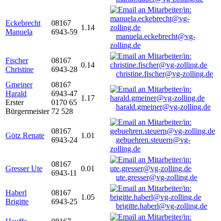
Eckebrecht
08167
1.14
Manuela
6943-59
manuela.eckebrecht@vg-
zolling.de
Fischer
08167
0.14
Christine
6943-28
christine.fischer@vg-zolling.de
Gmeiner
08167
Harald
6943-47
1.17
Erster
0170 65
harald.gmeiner@vg-zolling.de
Bürgermeister
72 528
08167
Götz Renate
1.01
6943-24
gebuehren.steuern@vg-
zolling.de
08167
Gresser Ute
0.01
6943-11
ute.gresser@vg-zolling.de
Haberl
08167
1.05
Brigitte
6943-25
brigitte.haberl@vg-zolling.de