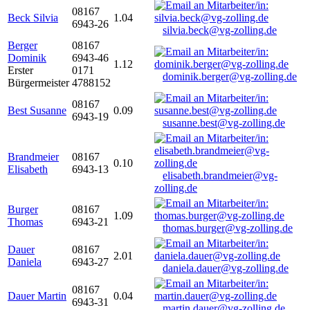
08167
Beck Silvia
1.04
6943-26
silvia.beck@vg-zolling.de
Berger
08167
Dominik
6943-46
1.12
Erster
0171
dominik.berger@vg-zolling.de
Bürgermeister
4788152
08167
Best Susanne
0.09
6943-19
susanne.best@vg-zolling.de
Brandmeier
08167
0.10
Elisabeth
6943-13
elisabeth.brandmeier@vg-
zolling.de
Burger
08167
1.09
Thomas
6943-21
thomas.burger@vg-zolling.de
Dauer
08167
2.01
Daniela
6943-27
daniela.dauer@vg-zolling.de
08167
Dauer Martin
0.04
6943-31
martin.dauer@vg-zolling.de