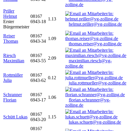
zolling.de
Priller
Helmut
08167
1.13
Erster
6943-18
helmut.priller@vg-zolling.de
Bürgermeister
Reiser
08167
1.09
Thomas
6943-34
thomas.reiser@vg-zolling.de
Riesch
08167
2.09
Maximilian
6943-55
maximilian.riesch@vg-
zolling.de
Rottmüller
08167
0.12
Julia
6943-62
julia.rottmueller@vg-zolling.de
Schranner
08167
1.06
Florian
6943-17
florian.schranner@vg-
zolling.de
08167
Schütt Lukas
1.15
6943-20
lukas.schuett@vg-zolling.de
08167