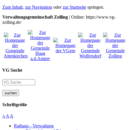
Zum Inhalt
,
zur Navigation
oder
zur Startseite
springen.
Verwaltungsgemeinschaft Zolling
| Online: https://www.vg-
zolling.de/
VG Suche
suchen
Schriftgröße
A
A
A
Rathaus - Verwaltung