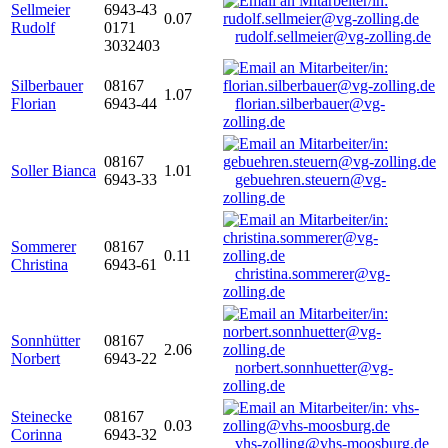
Sellmeier
6943-43
0.07
Rudolf
0171
rudolf.sellmeier@vg-zolling.de
3032403
Silberbauer
08167
1.07
Florian
6943-44
florian.silberbauer@vg-
zolling.de
08167
Soller Bianca
1.01
6943-33
gebuehren.steuern@vg-
zolling.de
Sommerer
08167
0.11
Christina
6943-61
christina.sommerer@vg-
zolling.de
Sonnhütter
08167
2.06
Norbert
6943-22
norbert.sonnhuetter@vg-
zolling.de
Steinecke
08167
0.03
Corinna
6943-32
vhs-zolling@vhs-moosburg.de