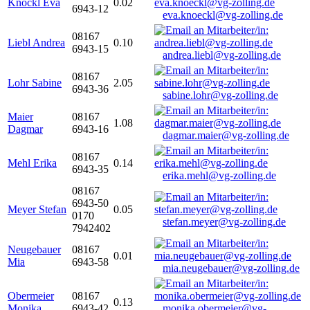
Knöckl Eva
0.02
6943-12
eva.knoeckl@vg-zolling.de
08167
Liebl Andrea
0.10
6943-15
andrea.liebl@vg-zolling.de
08167
Lohr Sabine
2.05
6943-36
sabine.lohr@vg-zolling.de
Maier
08167
1.08
Dagmar
6943-16
dagmar.maier@vg-zolling.de
08167
Mehl Erika
0.14
6943-35
erika.mehl@vg-zolling.de
08167
6943-50
Meyer Stefan
0.05
0170
stefan.meyer@vg-zolling.de
7942402
Neugebauer
08167
0.01
Mia
6943-58
mia.neugebauer@vg-zolling.de
Obermeier
08167
0.13
Monika
6943-42
monika.obermeier@vg-