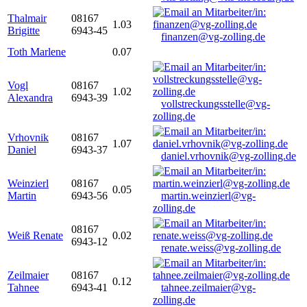
Thalmair
08167
1.03
Brigitte
6943-45
finanzen@vg-zolling.de
Toth Marlene
0.07
Vogl
08167
1.02
Alexandra
6943-39
vollstreckungsstelle@vg-
zolling.de
Vrhovnik
08167
1.07
Daniel
6943-37
daniel.vrhovnik@vg-zolling.de
Weinzierl
08167
0.05
Martin
6943-56
martin.weinzierl@vg-
zolling.de
08167
Weiß Renate
0.02
6943-12
renate.weiss@vg-zolling.de
Zeilmaier
08167
0.12
Tahnee
6943-41
tahnee.zeilmaier@vg-
zolling.de