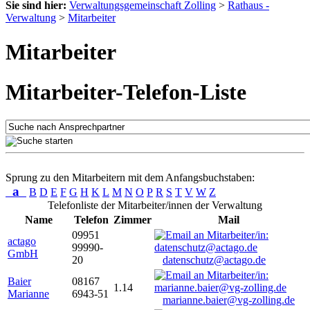
Sie sind hier:
Verwaltungsgemeinschaft Zolling
>
Rathaus -
Verwaltung
>
Mitarbeiter
Mitarbeiter
Mitarbeiter-Telefon-Liste
Sprung zu den Mitarbeitern mit dem Anfangsbuchstaben:
a
B
D
E
F
G
H
K
L
M
N
O
P
R
S
T
V
W
Z
Telefonliste der Mitarbeiter/innen der Verwaltung
Name
Telefon
Zimmer
Mail
09951
actago
99990-
GmbH
20
datenschutz@actago.de
Baier
08167
1.14
Marianne
6943-51
marianne.baier@vg-zolling.de