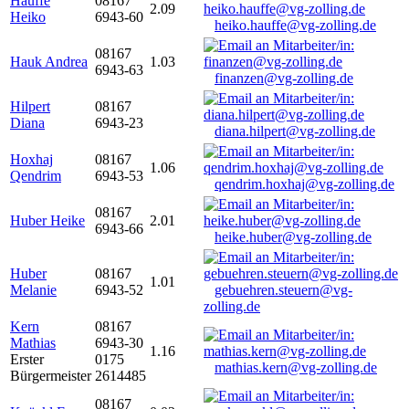
Hauffe
08167
2.09
Heiko
6943-60
heiko.hauffe@vg-zolling.de
08167
Hauk Andrea
1.03
6943-63
finanzen@vg-zolling.de
Hilpert
08167
Diana
6943-23
diana.hilpert@vg-zolling.de
Hoxhaj
08167
1.06
Qendrim
6943-53
qendrim.hoxhaj@vg-zolling.de
08167
Huber Heike
2.01
6943-66
heike.huber@vg-zolling.de
Huber
08167
1.01
Melanie
6943-52
gebuehren.steuern@vg-
zolling.de
Kern
08167
Mathias
6943-30
1.16
Erster
0175
mathias.kern@vg-zolling.de
Bürgermeister
2614485
08167