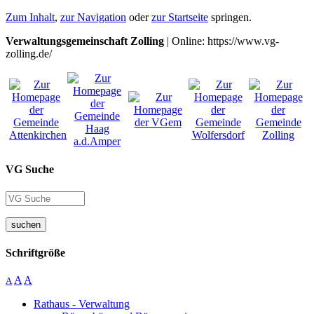
Zum Inhalt
,
zur Navigation
oder
zur Startseite
springen.
Verwaltungsgemeinschaft Zolling
| Online: https://www.vg-
zolling.de/
VG Suche
suchen
Schriftgröße
A
A
A
Rathaus - Verwaltung