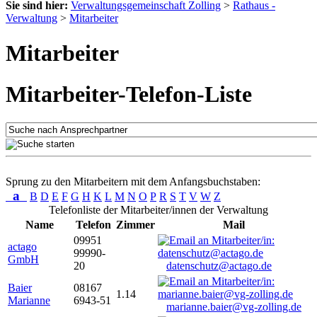
Sie sind hier:
Verwaltungsgemeinschaft Zolling
>
Rathaus -
Verwaltung
>
Mitarbeiter
Mitarbeiter
Mitarbeiter-Telefon-Liste
Sprung zu den Mitarbeitern mit dem Anfangsbuchstaben:
a
B
D
E
F
G
H
K
L
M
N
O
P
R
S
T
V
W
Z
Telefonliste der Mitarbeiter/innen der Verwaltung
Name
Telefon
Zimmer
Mail
09951
actago
99990-
GmbH
20
datenschutz@actago.de
Baier
08167
1.14
Marianne
6943-51
marianne.baier@vg-zolling.de