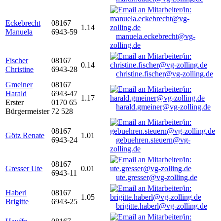
Eckebrecht
08167
1.14
Manuela
6943-59
manuela.eckebrecht@vg-
zolling.de
Fischer
08167
0.14
Christine
6943-28
christine.fischer@vg-zolling.de
Gmeiner
08167
Harald
6943-47
1.17
Erster
0170 65
harald.gmeiner@vg-zolling.de
Bürgermeister
72 528
08167
Götz Renate
1.01
6943-24
gebuehren.steuern@vg-
zolling.de
08167
Gresser Ute
0.01
6943-11
ute.gresser@vg-zolling.de
Haberl
08167
1.05
Brigitte
6943-25
brigitte.haberl@vg-zolling.de