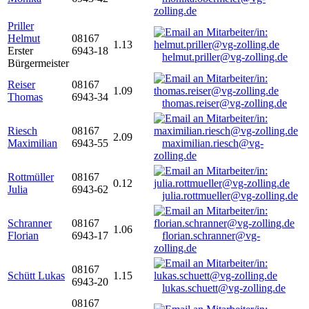
zolling.de
Priller
Helmut
08167
1.13
Erster
6943-18
helmut.priller@vg-zolling.de
Bürgermeister
Reiser
08167
1.09
Thomas
6943-34
thomas.reiser@vg-zolling.de
Riesch
08167
2.09
Maximilian
6943-55
maximilian.riesch@vg-
zolling.de
Rottmüller
08167
0.12
Julia
6943-62
julia.rottmueller@vg-zolling.de
Schranner
08167
1.06
Florian
6943-17
florian.schranner@vg-
zolling.de
08167
Schütt Lukas
1.15
6943-20
lukas.schuett@vg-zolling.de
08167