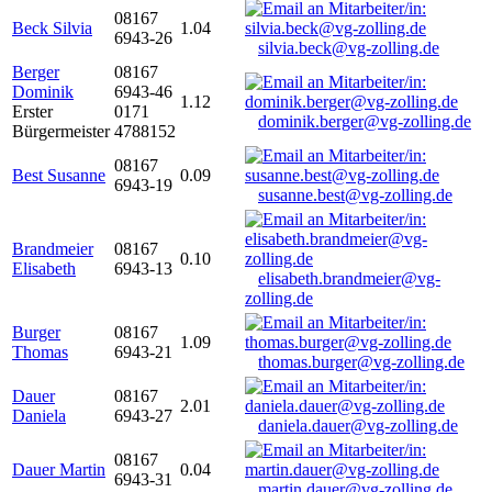
08167
Beck Silvia
1.04
6943-26
silvia.beck@vg-zolling.de
Berger
08167
Dominik
6943-46
1.12
Erster
0171
dominik.berger@vg-zolling.de
Bürgermeister
4788152
08167
Best Susanne
0.09
6943-19
susanne.best@vg-zolling.de
Brandmeier
08167
0.10
Elisabeth
6943-13
elisabeth.brandmeier@vg-
zolling.de
Burger
08167
1.09
Thomas
6943-21
thomas.burger@vg-zolling.de
Dauer
08167
2.01
Daniela
6943-27
daniela.dauer@vg-zolling.de
08167
Dauer Martin
0.04
6943-31
martin.dauer@vg-zolling.de