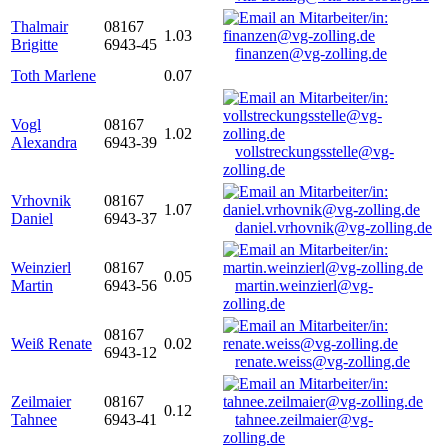
Thalmair
08167
1.03
Brigitte
6943-45
finanzen@vg-zolling.de
Toth Marlene
0.07
Vogl
08167
1.02
Alexandra
6943-39
vollstreckungsstelle@vg-
zolling.de
Vrhovnik
08167
1.07
Daniel
6943-37
daniel.vrhovnik@vg-zolling.de
Weinzierl
08167
0.05
Martin
6943-56
martin.weinzierl@vg-
zolling.de
08167
Weiß Renate
0.02
6943-12
renate.weiss@vg-zolling.de
Zeilmaier
08167
0.12
Tahnee
6943-41
tahnee.zeilmaier@vg-
zolling.de