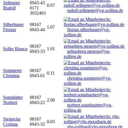
Sellmeier
6943-43
0.07
Rudolf
0171
rudolf.sellmeier@vg-zolling.de
3032403
Silberbauer
08167
1.07
Florian
6943-44
florian.silberbauer@vg-
zolling.de
08167
Soller Bianca
1.01
6943-33
gebuehren.steuern@vg-
zolling.de
Sommerer
08167
0.11
Christina
6943-61
christina.sommerer@vg-
zolling.de
Sonnhütter
08167
2.06
Norbert
6943-22
norbert.sonnhuetter@vg-
zolling.de
Steinecke
08167
0.03
Corinna
6943-32
vhs-zolling@vhs-moosburg.de