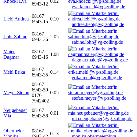
Knöckl Eva
0.02
6943-12
eva.knoeckl@vg-zolling.de
08167
Liebl Andrea
0.10
6943-15
andrea.liebl@vg-zolling.de
08167
Lohr Sabine
2.05
6943-36
sabine.lohr@vg-zolling.de
Maier
08167
1.08
Dagmar
6943-16
dagmar.maier@vg-zolling.de
08167
Mehl Erika
0.14
6943-35
erika.mehl@vg-zolling.de
08167
6943-50
Meyer Stefan
0.05
0170
stefan.meyer@vg-zolling.de
7942402
Neugebauer
08167
0.01
Mia
6943-58
mia.neugebauer@vg-zolling.de
Obermeier
08167
0.13
Monika
6943-42
monika.obermeier@vg-