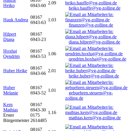
Hauffe
08167
2.09
Heiko
6943-60
heiko.hauffe@vg-zolling.de
08167
Hauk Andrea
1.03
6943-63
finanzen@vg-zolling.de
Hilpert
08167
Diana
6943-23
diana.hilpert@vg-zolling.de
Hoxhaj
08167
1.06
Qendrim
6943-53
qendrim.hoxhaj@vg-zolling.de
08167
Huber Heike
2.01
6943-66
heike.huber@vg-zolling.de
Huber
08167
1.01
Melanie
6943-52
gebuehren.steuern@vg-
zolling.de
Kern
08167
Mathias
6943-30
1.16
Erster
0175
mathias.kern@vg-zolling.de
Bürgermeister
2614485
08167