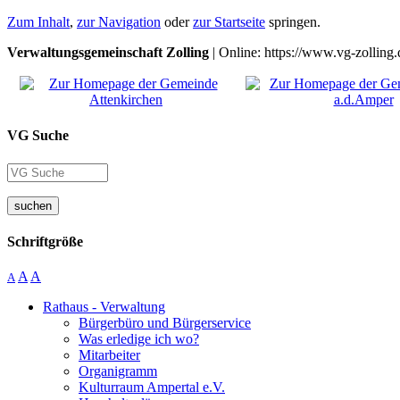
Zum Inhalt
,
zur Navigation
oder
zur Startseite
springen.
Verwaltungsgemeinschaft Zolling
| Online: https://www.vg-zolling.
VG Suche
suchen
Schriftgröße
A
A
A
Rathaus - Verwaltung
Bürgerbüro und Bürgerservice
Was erledige ich wo?
Mitarbeiter
Organigramm
Kulturraum Ampertal e.V.