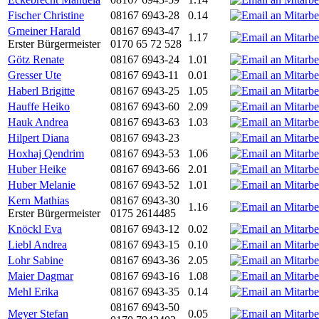
Fischer Christine
08167 6943-28
0.14
Gmeiner Harald
08167 6943-47
1.17
Erster Bürgermeister
0170 65 72 528
Götz Renate
08167 6943-24
1.01
Gresser Ute
08167 6943-11
0.01
Haberl Brigitte
08167 6943-25
1.05
Hauffe Heiko
08167 6943-60
2.09
Hauk Andrea
08167 6943-63
1.03
Hilpert Diana
08167 6943-23
Hoxhaj Qendrim
08167 6943-53
1.06
Huber Heike
08167 6943-66
2.01
Huber Melanie
08167 6943-52
1.01
Kern Mathias
08167 6943-30
1.16
Erster Bürgermeister
0175 2614485
Knöckl Eva
08167 6943-12
0.02
Liebl Andrea
08167 6943-15
0.10
Lohr Sabine
08167 6943-36
2.05
Maier Dagmar
08167 6943-16
1.08
Mehl Erika
08167 6943-35
0.14
08167 6943-50
Meyer Stefan
0.05