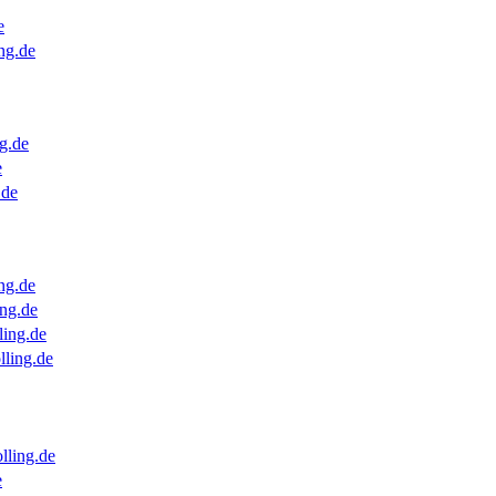
e
ng.de
g.de
e
.de
ng.de
ng.de
ling.de
lling.de
lling.de
e