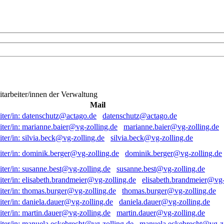
itarbeiter/innen der Verwaltung
Mail
datenschutz@actago.de
marianne.baier@vg-zolling.de
silvia.beck@vg-zolling.de
dominik.berger@vg-zolling.de
susanne.best@vg-zolling.de
elisabeth.brandmeier@vg-
thomas.burger@vg-zolling.de
daniela.dauer@vg-zolling.de
martin.dauer@vg-zolling.de
manuela.eckebrecht@vg-zo