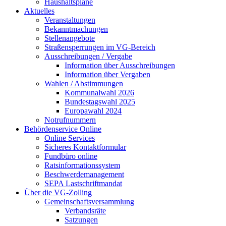
Haushaltspläne
Aktuelles
Veranstaltungen
Bekanntmachungen
Stellenangebote
Straßensperrungen im VG-Bereich
Ausschreibungen / Vergabe
Information über Ausschreibungen
Information über Vergaben
Wahlen / Abstimmungen
Kommunalwahl 2026
Bundestagswahl 2025
Europawahl 2024
Notrufnummern
Behördenservice Online
Online Services
Sicheres Kontaktformular
Fundbüro online
Ratsinformationssystem
Beschwerdemanagement
SEPA Lastschriftmandat
Über die VG-Zolling
Gemeinschaftsversammlung
Verbandsräte
Satzungen