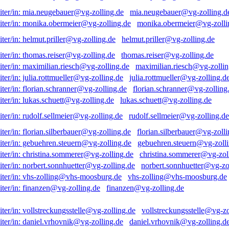
mia.neugebauer@vg-zolling.d
monika.obermeier@vg-zolli
helmut.priller@vg-zolling.de
thomas.reiser@vg-zolling.de
maximilian.riesch@vg-zollin
julia.rottmueller@vg-zolling.d
florian.schranner@vg-zolling
lukas.schuett@vg-zolling.de
rudolf.sellmeier@vg-zolling.de
florian.silberbauer@vg-zolli
gebuehren.steuern@vg-zolli
christina.sommerer@vg-zol
norbert.sonnhuetter@vg-zo
vhs-zolling@vhs-moosburg.de
finanzen@vg-zolling.de
vollstreckungsstelle@vg-zo
daniel.vrhovnik@vg-zolling.d