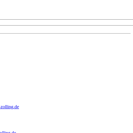
zolling.de
lling.de