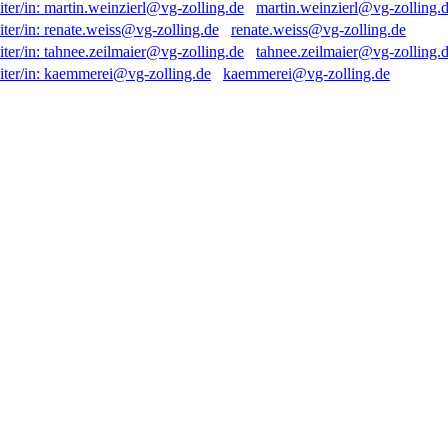
martin.weinzierl@vg-zolling.
renate.weiss@vg-zolling.de
tahnee.zeilmaier@vg-zolling.
kaemmerei@vg-zolling.de