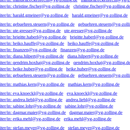
christine.fischer@vg-zolling.d
harald.gmeiner@vg-zolling.de
gebuehren.steuern@vg-zolli
ute.gresser@vg-zolling.de
brigitte.haberl@vg-zolling.de
heiko.hauffe@vg-zolling.de
finanzen@vg-zolling.de
diana.hilpert@vg-zolling.de
qendrim.hoxhaj@vg-zolling.d
heike.huber@vg-zolling.de
gebuehren.steuern@vg-zolli
mathias.kern@vg-zolling.de
eva.knoeckl@vg-zolling.de
andrea.liebl@vg-zolling.de
sabine.lohr@vg-zolling.de
dagmar.maier@vg-zolling.de
erika.mehl@vg-zolling.de
stefan.meyer@vg-zolling.de