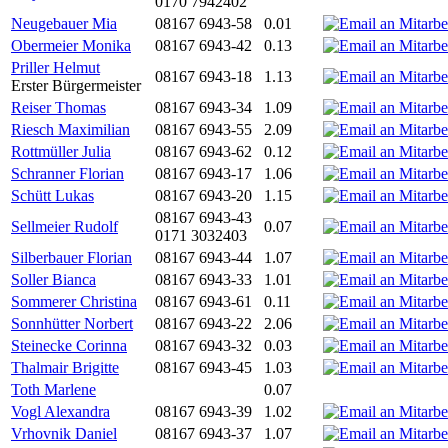
0170 7942402
Neugebauer Mia
08167 6943-58
0.01
Obermeier Monika
08167 6943-42
0.13
Priller Helmut
08167 6943-18
1.13
Erster Bürgermeister
Reiser Thomas
08167 6943-34
1.09
Riesch Maximilian
08167 6943-55
2.09
Rottmüller Julia
08167 6943-62
0.12
Schranner Florian
08167 6943-17
1.06
Schütt Lukas
08167 6943-20
1.15
08167 6943-43
Sellmeier Rudolf
0.07
0171 3032403
Silberbauer Florian
08167 6943-44
1.07
Soller Bianca
08167 6943-33
1.01
Sommerer Christina
08167 6943-61
0.11
Sonnhütter Norbert
08167 6943-22
2.06
Steinecke Corinna
08167 6943-32
0.03
Thalmair Brigitte
08167 6943-45
1.03
Toth Marlene
0.07
Vogl Alexandra
08167 6943-39
1.02
Vrhovnik Daniel
08167 6943-37
1.07