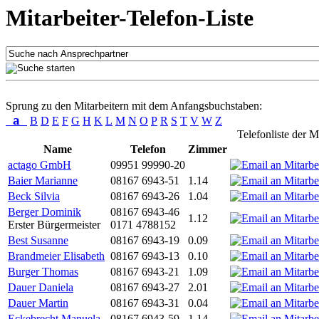
Mitarbeiter-Telefon-Liste
Sprung zu den Mitarbeitern mit dem Anfangsbuchstaben:
a
B
D
E
F
G
H
K
L
M
N
O
P
R
S
T
V
W
Z
Telefonliste der M
Name
Telefon
Zimmer
actago GmbH
09951 99990-20
Baier Marianne
08167 6943-51
1.14
Beck Silvia
08167 6943-26
1.04
Berger Dominik
08167 6943-46
1.12
Erster Bürgermeister
0171 4788152
Best Susanne
08167 6943-19
0.09
Brandmeier Elisabeth
08167 6943-13
0.10
Burger Thomas
08167 6943-21
1.09
Dauer Daniela
08167 6943-27
2.01
Dauer Martin
08167 6943-31
0.04
Eckebrecht Manuela
08167 6943-59
1.14