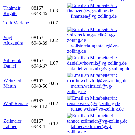
Thalmair
08167
1.03
Brigitte
6943-45
finanzen@vg-zolling.de
Toth Marlene
0.07
Vogl
08167
1.02
Alexandra
6943-39
vollstreckungsstelle@vg-
zolling.de
Vrhovnik
08167
1.07
Daniel
6943-37
daniel.vrhovnik@vg-zolling.de
Weinzierl
08167
0.05
Martin
6943-56
martin.weinzierl@vg-
zolling.de
08167
Weiß Renate
0.02
6943-12
renate.weiss@vg-zolling.de
Zeilmaier
08167
0.12
Tahnee
6943-41
tahnee.zeilmaier@vg-
zolling.de