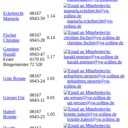
Eckebrecht
08167
1.14
Manuela
6943-59
manuela.eckebrecht@vg-
zolling.de
Fischer
08167
0.14
Christine
6943-28
christine.fischer@vg-zolling.de
Gmeiner
08167
Harald
6943-47
1.17
Erster
0170 65
harald.gmeiner@vg-zolling.de
Bürgermeister
72 528
08167
Götz Renate
1.01
6943-24
gebuehren.steuern@vg-
zolling.de
08167
Gresser Ute
0.01
6943-11
ute.gresser@vg-zolling.de
Haberl
08167
1.05
Brigitte
6943-25
brigitte.haberl@vg-zolling.de