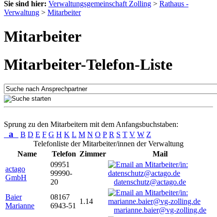
Sie sind hier:
Verwaltungsgemeinschaft Zolling
>
Rathaus -
Verwaltung
>
Mitarbeiter
Mitarbeiter
Mitarbeiter-Telefon-Liste
Sprung zu den Mitarbeitern mit dem Anfangsbuchstaben:
a
B
D
E
F
G
H
K
L
M
N
O
P
R
S
T
V
W
Z
Telefonliste der Mitarbeiter/innen der Verwaltung
Name
Telefon
Zimmer
Mail
09951
actago
99990-
GmbH
20
datenschutz@actago.de
Baier
08167
1.14
Marianne
6943-51
marianne.baier@vg-zolling.de