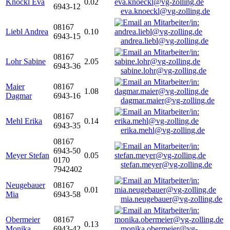
Knöckl Eva
0.02
6943-12
eva.knoeckl@vg-zolling.de
08167
Liebl Andrea
0.10
6943-15
andrea.liebl@vg-zolling.de
08167
Lohr Sabine
2.05
6943-36
sabine.lohr@vg-zolling.de
Maier
08167
1.08
Dagmar
6943-16
dagmar.maier@vg-zolling.de
08167
Mehl Erika
0.14
6943-35
erika.mehl@vg-zolling.de
08167
6943-50
Meyer Stefan
0.05
0170
stefan.meyer@vg-zolling.de
7942402
Neugebauer
08167
0.01
Mia
6943-58
mia.neugebauer@vg-zolling.de
Obermeier
08167
0.13
Monika
6943-42
monika.obermeier@vg-