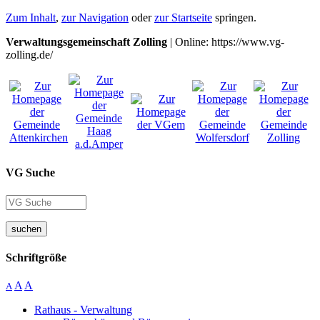
Zum Inhalt
,
zur Navigation
oder
zur Startseite
springen.
Verwaltungsgemeinschaft Zolling
| Online: https://www.vg-
zolling.de/
VG Suche
suchen
Schriftgröße
A
A
A
Rathaus - Verwaltung