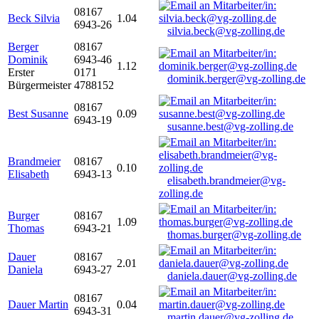
08167
Beck Silvia
1.04
6943-26
silvia.beck@vg-zolling.de
Berger
08167
Dominik
6943-46
1.12
Erster
0171
dominik.berger@vg-zolling.de
Bürgermeister
4788152
08167
Best Susanne
0.09
6943-19
susanne.best@vg-zolling.de
Brandmeier
08167
0.10
Elisabeth
6943-13
elisabeth.brandmeier@vg-
zolling.de
Burger
08167
1.09
Thomas
6943-21
thomas.burger@vg-zolling.de
Dauer
08167
2.01
Daniela
6943-27
daniela.dauer@vg-zolling.de
08167
Dauer Martin
0.04
6943-31
martin.dauer@vg-zolling.de