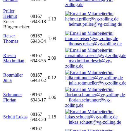
zolling.de
Priller
Helmut
08167
1.13
Erster
6943-18
helmut.priller@vg-zolling.de
Bürgermeister
Reiser
08167
1.09
Thomas
6943-34
thomas.reiser@vg-zolling.de
Riesch
08167
2.09
Maximilian
6943-55
maximilian.riesch@vg-
zolling.de
Rottmüller
08167
0.12
Julia
6943-62
julia.rottmueller@vg-zolling.de
Schranner
08167
1.06
Florian
6943-17
florian.schranner@vg-
zolling.de
08167
Schütt Lukas
1.15
6943-20
lukas.schuett@vg-zolling.de
08167