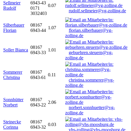
Sellmeier
6943-43
0.07
Rudolf
0171
rudolf.sellmeier@vg-zolling.de
3032403
Silberbauer
08167
1.07
Florian
6943-44
florian.silberbauer@vg-
zolling.de
08167
Soller Bianca
1.01
6943-33
gebuehren.steuern@vg-
zolling.de
Sommerer
08167
0.11
Christina
6943-61
christina.sommerer@vg-
zolling.de
Sonnhütter
08167
2.06
Norbert
6943-22
norbert.sonnhuetter@vg-
zolling.de
Steinecke
08167
0.03
Corinna
6943-32
vhs-zolling@vhs-moosburg.de