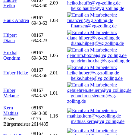
Hauffe
08167
2.09
Heiko
6943-60
heiko.hauffe@vg-zolling.de
08167
Hauk Andrea
1.03
6943-63
finanzen@vg-zolling.de
Hilpert
08167
Diana
6943-23
diana.hilpert@vg-zolling.de
Hoxhaj
08167
1.06
Qendrim
6943-53
qendrim.hoxhaj@vg-zolling.de
08167
Huber Heike
2.01
6943-66
heike.huber@vg-zolling.de
Huber
08167
1.01
Melanie
6943-52
gebuehren.steuern@vg-
zolling.de
Kern
08167
Mathias
6943-30
1.16
Erster
0175
mathias.kern@vg-zolling.de
Bürgermeister
2614485
08167