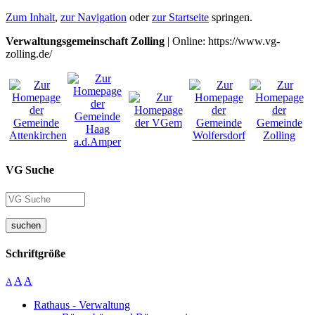
Zum Inhalt
,
zur Navigation
oder
zur Startseite
springen.
Verwaltungsgemeinschaft Zolling
| Online: https://www.vg-
zolling.de/
VG Suche
suchen
Schriftgröße
A
A
A
Rathaus - Verwaltung