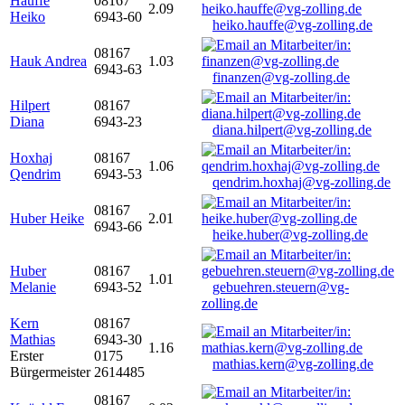
Hauffe
08167
2.09
Heiko
6943-60
heiko.hauffe@vg-zolling.de
08167
Hauk Andrea
1.03
6943-63
finanzen@vg-zolling.de
Hilpert
08167
Diana
6943-23
diana.hilpert@vg-zolling.de
Hoxhaj
08167
1.06
Qendrim
6943-53
qendrim.hoxhaj@vg-zolling.de
08167
Huber Heike
2.01
6943-66
heike.huber@vg-zolling.de
Huber
08167
1.01
Melanie
6943-52
gebuehren.steuern@vg-
zolling.de
Kern
08167
Mathias
6943-30
1.16
Erster
0175
mathias.kern@vg-zolling.de
Bürgermeister
2614485
08167