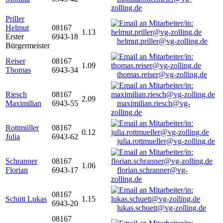
zolling.de
Priller
Helmut
08167
1.13
Erster
6943-18
helmut.priller@vg-zolling.de
Bürgermeister
Reiser
08167
1.09
Thomas
6943-34
thomas.reiser@vg-zolling.de
Riesch
08167
2.09
Maximilian
6943-55
maximilian.riesch@vg-
zolling.de
Rottmüller
08167
0.12
Julia
6943-62
julia.rottmueller@vg-zolling.de
Schranner
08167
1.06
Florian
6943-17
florian.schranner@vg-
zolling.de
08167
Schütt Lukas
1.15
6943-20
lukas.schuett@vg-zolling.de
08167