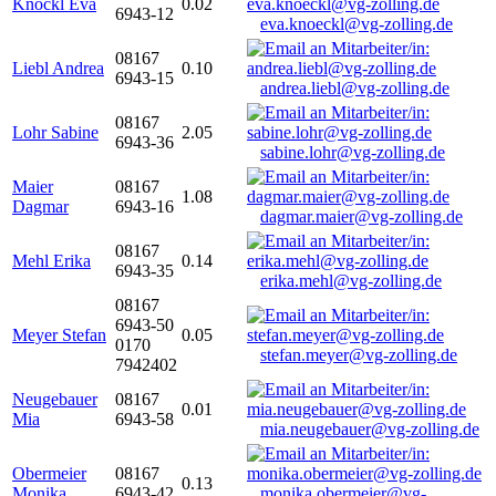
Knöckl Eva
0.02
6943-12
eva.knoeckl@vg-zolling.de
08167
Liebl Andrea
0.10
6943-15
andrea.liebl@vg-zolling.de
08167
Lohr Sabine
2.05
6943-36
sabine.lohr@vg-zolling.de
Maier
08167
1.08
Dagmar
6943-16
dagmar.maier@vg-zolling.de
08167
Mehl Erika
0.14
6943-35
erika.mehl@vg-zolling.de
08167
6943-50
Meyer Stefan
0.05
0170
stefan.meyer@vg-zolling.de
7942402
Neugebauer
08167
0.01
Mia
6943-58
mia.neugebauer@vg-zolling.de
Obermeier
08167
0.13
Monika
6943-42
monika.obermeier@vg-