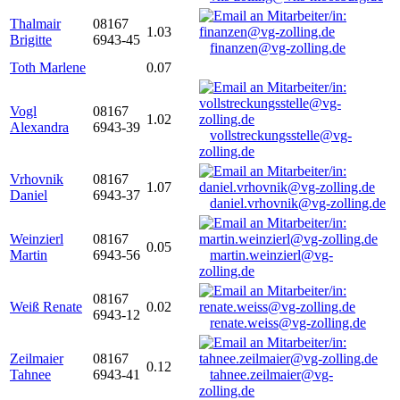
Thalmair
08167
1.03
Brigitte
6943-45
finanzen@vg-zolling.de
Toth Marlene
0.07
Vogl
08167
1.02
Alexandra
6943-39
vollstreckungsstelle@vg-
zolling.de
Vrhovnik
08167
1.07
Daniel
6943-37
daniel.vrhovnik@vg-zolling.de
Weinzierl
08167
0.05
Martin
6943-56
martin.weinzierl@vg-
zolling.de
08167
Weiß Renate
0.02
6943-12
renate.weiss@vg-zolling.de
Zeilmaier
08167
0.12
Tahnee
6943-41
tahnee.zeilmaier@vg-
zolling.de