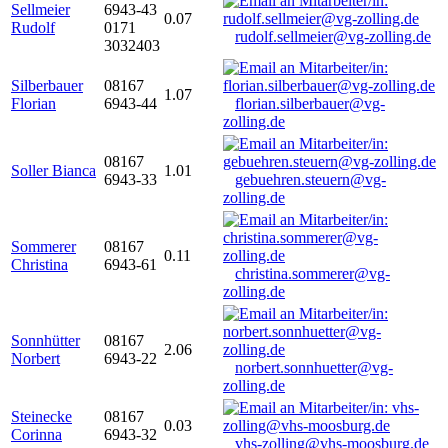
Sellmeier
6943-43
0.07
Rudolf
0171
rudolf.sellmeier@vg-zolling.de
3032403
Silberbauer
08167
1.07
Florian
6943-44
florian.silberbauer@vg-
zolling.de
08167
Soller Bianca
1.01
6943-33
gebuehren.steuern@vg-
zolling.de
Sommerer
08167
0.11
Christina
6943-61
christina.sommerer@vg-
zolling.de
Sonnhütter
08167
2.06
Norbert
6943-22
norbert.sonnhuetter@vg-
zolling.de
Steinecke
08167
0.03
Corinna
6943-32
vhs-zolling@vhs-moosburg.de