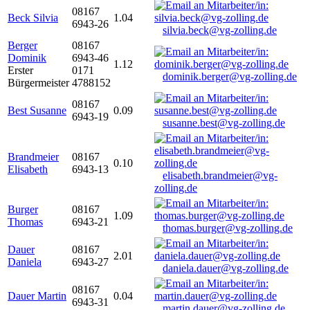
08167
Beck Silvia
1.04
6943-26
silvia.beck@vg-zolling.de
Berger
08167
Dominik
6943-46
1.12
Erster
0171
dominik.berger@vg-zolling.de
Bürgermeister
4788152
08167
Best Susanne
0.09
6943-19
susanne.best@vg-zolling.de
Brandmeier
08167
0.10
Elisabeth
6943-13
elisabeth.brandmeier@vg-
zolling.de
Burger
08167
1.09
Thomas
6943-21
thomas.burger@vg-zolling.de
Dauer
08167
2.01
Daniela
6943-27
daniela.dauer@vg-zolling.de
08167
Dauer Martin
0.04
6943-31
martin.dauer@vg-zolling.de