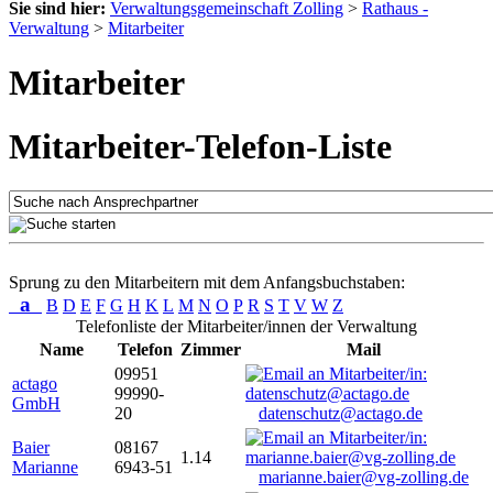
Sie sind hier:
Verwaltungsgemeinschaft Zolling
>
Rathaus -
Verwaltung
>
Mitarbeiter
Mitarbeiter
Mitarbeiter-Telefon-Liste
Sprung zu den Mitarbeitern mit dem Anfangsbuchstaben:
a
B
D
E
F
G
H
K
L
M
N
O
P
R
S
T
V
W
Z
Telefonliste der Mitarbeiter/innen der Verwaltung
Name
Telefon
Zimmer
Mail
09951
actago
99990-
GmbH
20
datenschutz@actago.de
Baier
08167
1.14
Marianne
6943-51
marianne.baier@vg-zolling.de