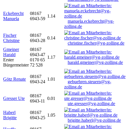
Eckebrecht
08167
1.14
Manuela
6943-59
manuela.eckebrecht@vg-
zolling.de
Fischer
08167
0.14
Christine
6943-28
christine.fischer@vg-zolling.de
Gmeiner
08167
Harald
6943-47
1.17
Erster
0170 65
harald.gmeiner@vg-zolling.de
Bürgermeister
72 528
08167
Götz Renate
1.01
6943-24
gebuehren.steuern@vg-
zolling.de
08167
Gresser Ute
0.01
6943-11
ute.gresser@vg-zolling.de
Haberl
08167
1.05
Brigitte
6943-25
brigitte.haberl@vg-zolling.de