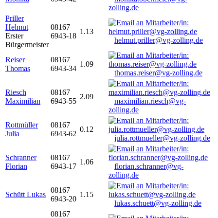
zolling.de
Priller
Helmut
08167
1.13
Erster
6943-18
helmut.priller@vg-zolling.de
Bürgermeister
Reiser
08167
1.09
Thomas
6943-34
thomas.reiser@vg-zolling.de
Riesch
08167
2.09
Maximilian
6943-55
maximilian.riesch@vg-
zolling.de
Rottmüller
08167
0.12
Julia
6943-62
julia.rottmueller@vg-zolling.de
Schranner
08167
1.06
Florian
6943-17
florian.schranner@vg-
zolling.de
08167
Schütt Lukas
1.15
6943-20
lukas.schuett@vg-zolling.de
08167