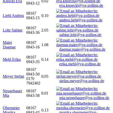
Knöckl Eva
0.02
6943-12
eva.knoeckl@vg-zolling.de
08167
Liebl Andrea
0.10
6943-15
andrea.liebl@vg-zolling.de
08167
Lohr Sabine
2.05
6943-36
sabine.lohr@vg-zolling.de
Maier
08167
1.08
Dagmar
6943-16
dagmar.maier@vg-zolling.de
08167
Mehl Erika
0.14
6943-35
erika.mehl@vg-zolling.de
08167
6943-50
Meyer Stefan
0.05
0170
stefan.meyer@vg-zolling.de
7942402
Neugebauer
08167
0.01
Mia
6943-58
mia.neugebauer@vg-zolling.de
Obermeier
08167
0.13
Monika
6943-42
monika.obermeier@vg-