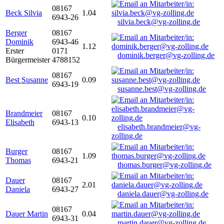
08167
Beck Silvia
1.04
6943-26
silvia.beck@vg-zolling.de
Berger
08167
Dominik
6943-46
1.12
Erster
0171
dominik.berger@vg-zolling.de
Bürgermeister
4788152
08167
Best Susanne
0.09
6943-19
susanne.best@vg-zolling.de
Brandmeier
08167
0.10
Elisabeth
6943-13
elisabeth.brandmeier@vg-
zolling.de
Burger
08167
1.09
Thomas
6943-21
thomas.burger@vg-zolling.de
Dauer
08167
2.01
Daniela
6943-27
daniela.dauer@vg-zolling.de
08167
Dauer Martin
0.04
6943-31
martin.dauer@vg-zolling.de