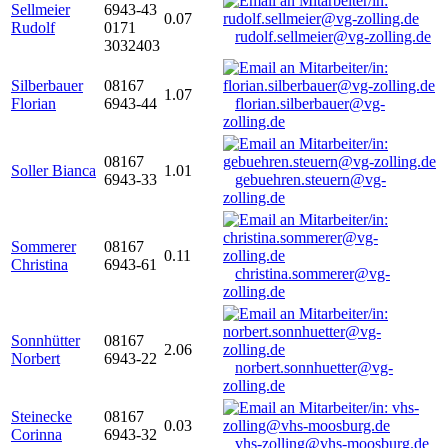
Sellmeier
6943-43
0.07
Rudolf
0171
rudolf.sellmeier@vg-zolling.de
3032403
Silberbauer
08167
1.07
Florian
6943-44
florian.silberbauer@vg-
zolling.de
08167
Soller Bianca
1.01
6943-33
gebuehren.steuern@vg-
zolling.de
Sommerer
08167
0.11
Christina
6943-61
christina.sommerer@vg-
zolling.de
Sonnhütter
08167
2.06
Norbert
6943-22
norbert.sonnhuetter@vg-
zolling.de
Steinecke
08167
0.03
Corinna
6943-32
vhs-zolling@vhs-moosburg.de