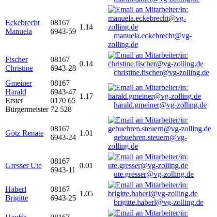
Eckebrecht
08167
1.14
Manuela
6943-59
manuela.eckebrecht@vg-
zolling.de
Fischer
08167
0.14
Christine
6943-28
christine.fischer@vg-zolling.de
Gmeiner
08167
Harald
6943-47
1.17
Erster
0170 65
harald.gmeiner@vg-zolling.de
Bürgermeister
72 528
08167
Götz Renate
1.01
6943-24
gebuehren.steuern@vg-
zolling.de
08167
Gresser Ute
0.01
6943-11
ute.gresser@vg-zolling.de
Haberl
08167
1.05
Brigitte
6943-25
brigitte.haberl@vg-zolling.de