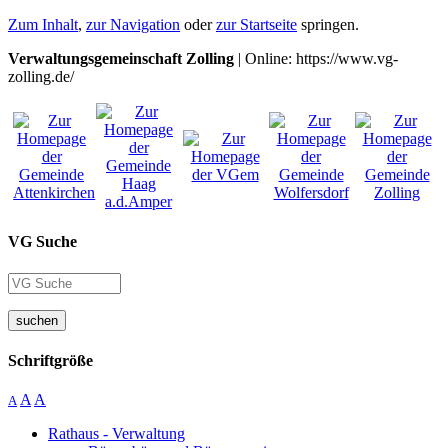
Zum Inhalt
,
zur Navigation
oder
zur Startseite
springen.
Verwaltungsgemeinschaft Zolling
| Online: https://www.vg-
zolling.de/
VG Suche
suchen
Schriftgröße
A
A
A
Rathaus - Verwaltung