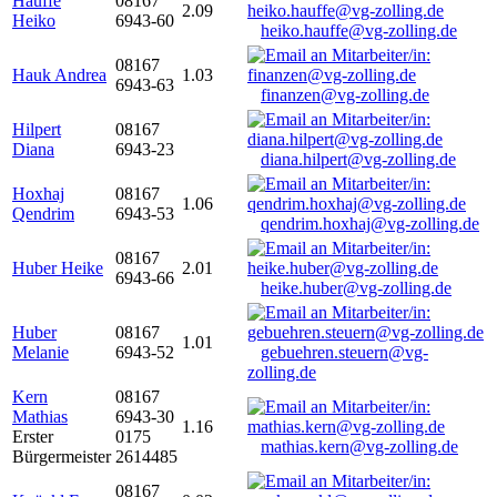
Hauffe
08167
2.09
Heiko
6943-60
heiko.hauffe@vg-zolling.de
08167
Hauk Andrea
1.03
6943-63
finanzen@vg-zolling.de
Hilpert
08167
Diana
6943-23
diana.hilpert@vg-zolling.de
Hoxhaj
08167
1.06
Qendrim
6943-53
qendrim.hoxhaj@vg-zolling.de
08167
Huber Heike
2.01
6943-66
heike.huber@vg-zolling.de
Huber
08167
1.01
Melanie
6943-52
gebuehren.steuern@vg-
zolling.de
Kern
08167
Mathias
6943-30
1.16
Erster
0175
mathias.kern@vg-zolling.de
Bürgermeister
2614485
08167