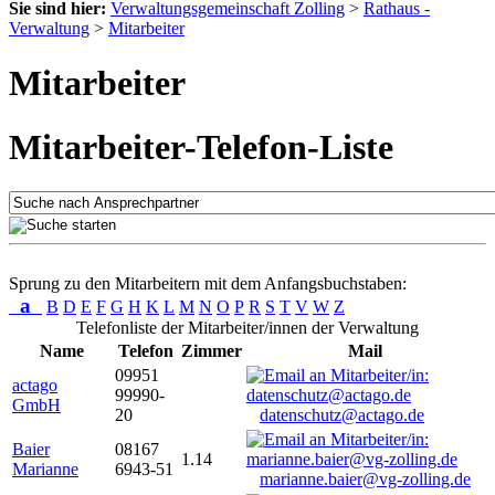
Sie sind hier:
Verwaltungsgemeinschaft Zolling
>
Rathaus -
Verwaltung
>
Mitarbeiter
Mitarbeiter
Mitarbeiter-Telefon-Liste
Sprung zu den Mitarbeitern mit dem Anfangsbuchstaben:
a
B
D
E
F
G
H
K
L
M
N
O
P
R
S
T
V
W
Z
Telefonliste der Mitarbeiter/innen der Verwaltung
Name
Telefon
Zimmer
Mail
09951
actago
99990-
GmbH
20
datenschutz@actago.de
Baier
08167
1.14
Marianne
6943-51
marianne.baier@vg-zolling.de