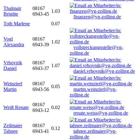
Thalmair
08167
1.03
Brigitte
6943-45
finanzen@vg-zolling.de
Toth Marlene
0.07
Vogl
08167
1.02
Alexandra
6943-39
vollstreckungsstelle@vg-
zolling.de
Vrhovnik
08167
1.07
Daniel
6943-37
daniel.vrhovnik@vg-zolling.de
Weinzierl
08167
0.05
Martin
6943-56
martin.weinzierl@vg-
zolling.de
08167
Weiß Renate
0.02
6943-12
renate.weiss@vg-zolling.de
Zeilmaier
08167
0.12
Tahnee
6943-41
tahnee.zeilmaier@vg-
zolling.de