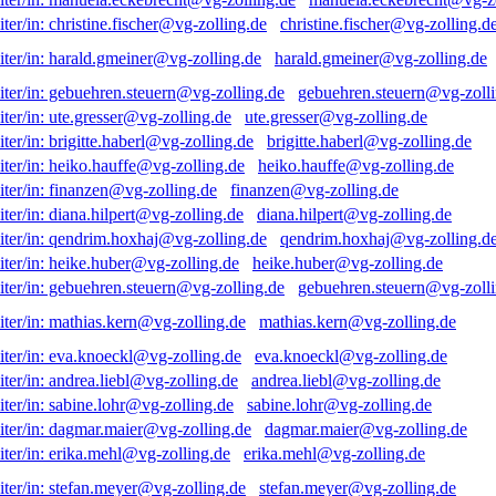
christine.fischer@vg-zolling.d
harald.gmeiner@vg-zolling.de
gebuehren.steuern@vg-zolli
ute.gresser@vg-zolling.de
brigitte.haberl@vg-zolling.de
heiko.hauffe@vg-zolling.de
finanzen@vg-zolling.de
diana.hilpert@vg-zolling.de
qendrim.hoxhaj@vg-zolling.d
heike.huber@vg-zolling.de
gebuehren.steuern@vg-zolli
mathias.kern@vg-zolling.de
eva.knoeckl@vg-zolling.de
andrea.liebl@vg-zolling.de
sabine.lohr@vg-zolling.de
dagmar.maier@vg-zolling.de
erika.mehl@vg-zolling.de
stefan.meyer@vg-zolling.de