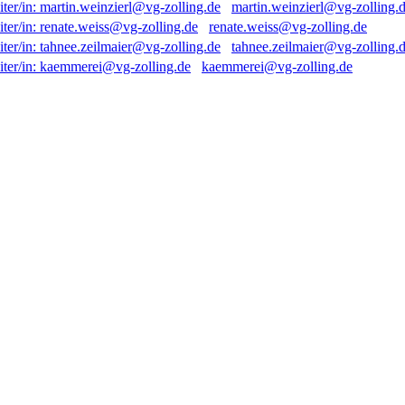
martin.weinzierl@vg-zolling.
renate.weiss@vg-zolling.de
tahnee.zeilmaier@vg-zolling.
kaemmerei@vg-zolling.de