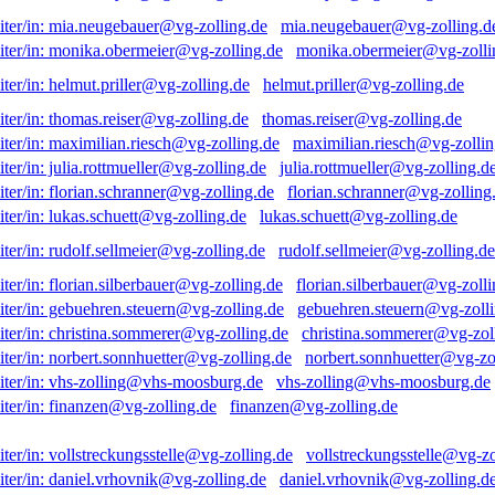
mia.neugebauer@vg-zolling.d
monika.obermeier@vg-zolli
helmut.priller@vg-zolling.de
thomas.reiser@vg-zolling.de
maximilian.riesch@vg-zollin
julia.rottmueller@vg-zolling.d
florian.schranner@vg-zolling
lukas.schuett@vg-zolling.de
rudolf.sellmeier@vg-zolling.de
florian.silberbauer@vg-zolli
gebuehren.steuern@vg-zolli
christina.sommerer@vg-zol
norbert.sonnhuetter@vg-zo
vhs-zolling@vhs-moosburg.de
finanzen@vg-zolling.de
vollstreckungsstelle@vg-zo
daniel.vrhovnik@vg-zolling.d