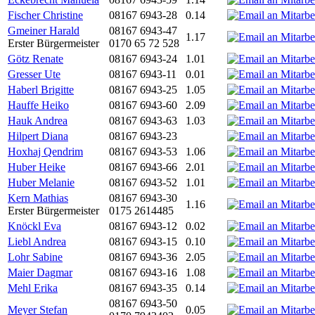
Fischer Christine
08167 6943-28
0.14
Gmeiner Harald
08167 6943-47
1.17
Erster Bürgermeister
0170 65 72 528
Götz Renate
08167 6943-24
1.01
Gresser Ute
08167 6943-11
0.01
Haberl Brigitte
08167 6943-25
1.05
Hauffe Heiko
08167 6943-60
2.09
Hauk Andrea
08167 6943-63
1.03
Hilpert Diana
08167 6943-23
Hoxhaj Qendrim
08167 6943-53
1.06
Huber Heike
08167 6943-66
2.01
Huber Melanie
08167 6943-52
1.01
Kern Mathias
08167 6943-30
1.16
Erster Bürgermeister
0175 2614485
Knöckl Eva
08167 6943-12
0.02
Liebl Andrea
08167 6943-15
0.10
Lohr Sabine
08167 6943-36
2.05
Maier Dagmar
08167 6943-16
1.08
Mehl Erika
08167 6943-35
0.14
08167 6943-50
Meyer Stefan
0.05