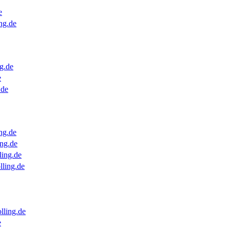
e
ng.de
g.de
e
.de
ng.de
ng.de
ling.de
lling.de
lling.de
e