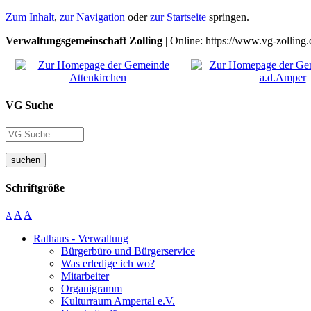
Zum Inhalt
,
zur Navigation
oder
zur Startseite
springen.
Verwaltungsgemeinschaft Zolling
| Online: https://www.vg-zolling.
VG Suche
suchen
Schriftgröße
A
A
A
Rathaus - Verwaltung
Bürgerbüro und Bürgerservice
Was erledige ich wo?
Mitarbeiter
Organigramm
Kulturraum Ampertal e.V.