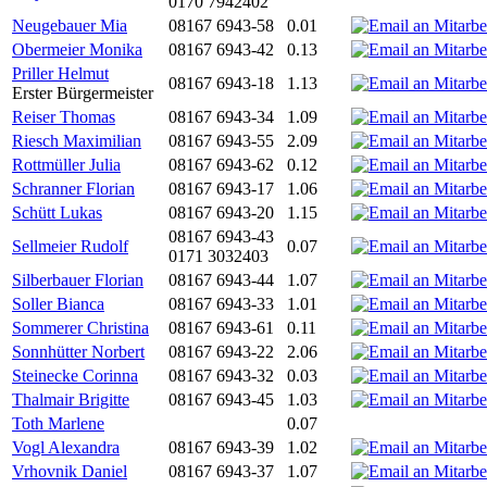
0170 7942402
Neugebauer Mia
08167 6943-58
0.01
Obermeier Monika
08167 6943-42
0.13
Priller Helmut
08167 6943-18
1.13
Erster Bürgermeister
Reiser Thomas
08167 6943-34
1.09
Riesch Maximilian
08167 6943-55
2.09
Rottmüller Julia
08167 6943-62
0.12
Schranner Florian
08167 6943-17
1.06
Schütt Lukas
08167 6943-20
1.15
08167 6943-43
Sellmeier Rudolf
0.07
0171 3032403
Silberbauer Florian
08167 6943-44
1.07
Soller Bianca
08167 6943-33
1.01
Sommerer Christina
08167 6943-61
0.11
Sonnhütter Norbert
08167 6943-22
2.06
Steinecke Corinna
08167 6943-32
0.03
Thalmair Brigitte
08167 6943-45
1.03
Toth Marlene
0.07
Vogl Alexandra
08167 6943-39
1.02
Vrhovnik Daniel
08167 6943-37
1.07