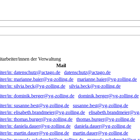
itarbeiter/innen der Verwaltung
Mail
datenschutz@actago.de
marianne.baier@vg-zolling.de
silvia.beck@vg-zolling.de
dominik.berger@vg-zolling.de
susanne.best@vg-zolling.de
elisabeth.brandmeier@vg-
thomas.burger@vg-zolling.de
daniela.dauer@vg-zolling.de
martin.dauer@vg-zolling.de
manuela.eckebrecht@vg-zo