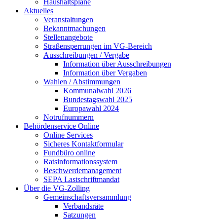
Haushaltspläne
Aktuelles
Veranstaltungen
Bekanntmachungen
Stellenangebote
Straßensperrungen im VG-Bereich
Ausschreibungen / Vergabe
Information über Ausschreibungen
Information über Vergaben
Wahlen / Abstimmungen
Kommunalwahl 2026
Bundestagswahl 2025
Europawahl 2024
Notrufnummern
Behördenservice Online
Online Services
Sicheres Kontaktformular
Fundbüro online
Ratsinformationssystem
Beschwerdemanagement
SEPA Lastschriftmandat
Über die VG-Zolling
Gemeinschaftsversammlung
Verbandsräte
Satzungen