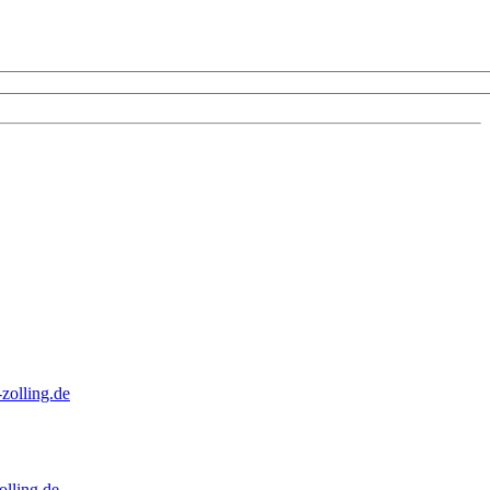
zolling.de
lling.de