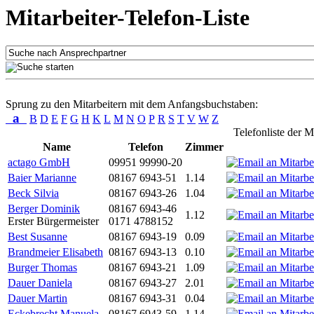
Mitarbeiter-Telefon-Liste
Sprung zu den Mitarbeitern mit dem Anfangsbuchstaben:
a
B
D
E
F
G
H
K
L
M
N
O
P
R
S
T
V
W
Z
Telefonliste der M
Name
Telefon
Zimmer
actago GmbH
09951 99990-20
Baier Marianne
08167 6943-51
1.14
Beck Silvia
08167 6943-26
1.04
Berger Dominik
08167 6943-46
1.12
Erster Bürgermeister
0171 4788152
Best Susanne
08167 6943-19
0.09
Brandmeier Elisabeth
08167 6943-13
0.10
Burger Thomas
08167 6943-21
1.09
Dauer Daniela
08167 6943-27
2.01
Dauer Martin
08167 6943-31
0.04
Eckebrecht Manuela
08167 6943-59
1.14