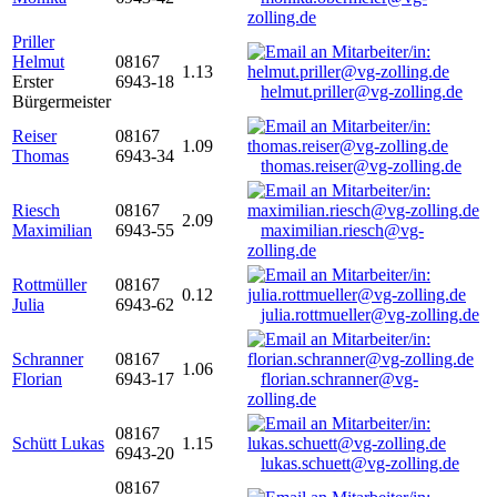
zolling.de
Priller
Helmut
08167
1.13
Erster
6943-18
helmut.priller@vg-zolling.de
Bürgermeister
Reiser
08167
1.09
Thomas
6943-34
thomas.reiser@vg-zolling.de
Riesch
08167
2.09
Maximilian
6943-55
maximilian.riesch@vg-
zolling.de
Rottmüller
08167
0.12
Julia
6943-62
julia.rottmueller@vg-zolling.de
Schranner
08167
1.06
Florian
6943-17
florian.schranner@vg-
zolling.de
08167
Schütt Lukas
1.15
6943-20
lukas.schuett@vg-zolling.de
08167