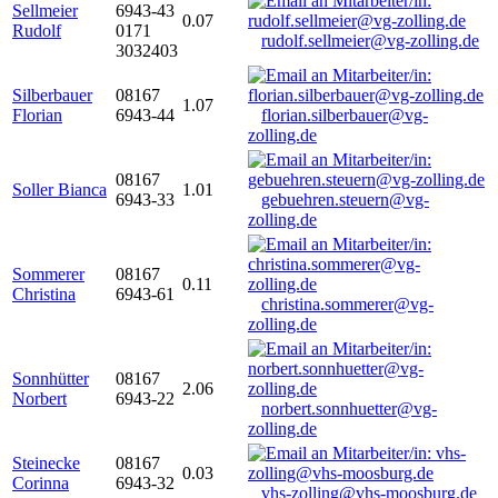
Sellmeier
6943-43
0.07
Rudolf
0171
rudolf.sellmeier@vg-zolling.de
3032403
Silberbauer
08167
1.07
Florian
6943-44
florian.silberbauer@vg-
zolling.de
08167
Soller Bianca
1.01
6943-33
gebuehren.steuern@vg-
zolling.de
Sommerer
08167
0.11
Christina
6943-61
christina.sommerer@vg-
zolling.de
Sonnhütter
08167
2.06
Norbert
6943-22
norbert.sonnhuetter@vg-
zolling.de
Steinecke
08167
0.03
Corinna
6943-32
vhs-zolling@vhs-moosburg.de