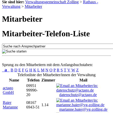
Sie sind hier:
Verwaltungsgemeinschaft Zolling
>
Rathaus -
Verwaltung
>
Mitarbeiter
Mitarbeiter
Mitarbeiter-Telefon-Liste
Sprung zu den Mitarbeitern mit dem Anfangsbuchstaben:
a
B
D
E
F
G
H
K
L
M
N
O
P
R
S
T
V
W
Z
Telefonliste der Mitarbeiter/innen der Verwaltung
Name
Telefon
Zimmer
Mail
09951
actago
99990-
GmbH
20
datenschutz@actago.de
Baier
08167
1.14
Marianne
6943-51
marianne.baier@vg-zolling.de