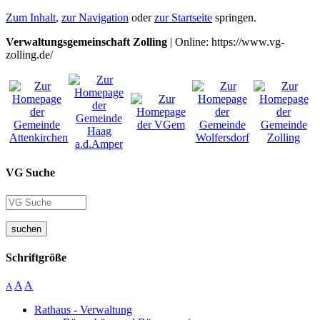
Zum Inhalt
,
zur Navigation
oder
zur Startseite
springen.
Verwaltungsgemeinschaft Zolling
| Online: https://www.vg-
zolling.de/
VG Suche
suchen
Schriftgröße
A
A
A
Rathaus - Verwaltung