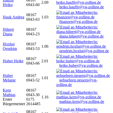
Hauffe
08167
2.09
Heiko
6943-60
heiko.hauffe@vg-zolling.de
08167
Hauk Andrea
1.03
6943-63
finanzen@vg-zolling.de
Hilpert
08167
Diana
6943-23
diana.hilpert@vg-zolling.de
Hoxhaj
08167
1.06
Qendrim
6943-53
qendrim.hoxhaj@vg-zolling.de
08167
Huber Heike
2.01
6943-66
heike.huber@vg-zolling.de
Huber
08167
1.01
Melanie
6943-52
gebuehren.steuern@vg-
zolling.de
Kern
08167
Mathias
6943-30
1.16
Erster
0175
mathias.kern@vg-zolling.de
Bürgermeister
2614485
08167