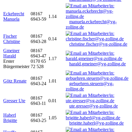
Eckebrecht
08167
1.14
Manuela
6943-59
manuela.eckebrecht@vg-
zolling.de
Fischer
08167
0.14
Christine
6943-28
christine.fischer@vg-zolling.de
Gmeiner
08167
Harald
6943-47
1.17
Erster
0170 65
harald.gmeiner@vg-zolling.de
Bürgermeister
72 528
08167
Götz Renate
1.01
6943-24
gebuehren.steuern@vg-
zolling.de
08167
Gresser Ute
0.01
6943-11
ute.gresser@vg-zolling.de
Haberl
08167
1.05
Brigitte
6943-25
brigitte.haberl@vg-zolling.de