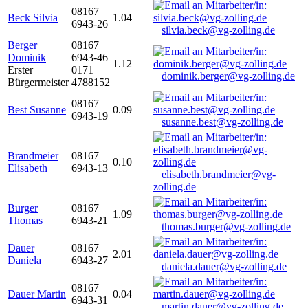
08167
Beck Silvia
1.04
6943-26
silvia.beck@vg-zolling.de
Berger
08167
Dominik
6943-46
1.12
Erster
0171
dominik.berger@vg-zolling.de
Bürgermeister
4788152
08167
Best Susanne
0.09
6943-19
susanne.best@vg-zolling.de
Brandmeier
08167
0.10
Elisabeth
6943-13
elisabeth.brandmeier@vg-
zolling.de
Burger
08167
1.09
Thomas
6943-21
thomas.burger@vg-zolling.de
Dauer
08167
2.01
Daniela
6943-27
daniela.dauer@vg-zolling.de
08167
Dauer Martin
0.04
6943-31
martin.dauer@vg-zolling.de