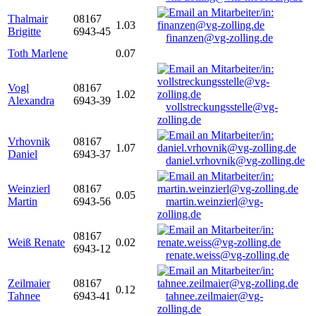
Thalmair
08167
1.03
Brigitte
6943-45
finanzen@vg-zolling.de
Toth Marlene
0.07
Vogl
08167
1.02
Alexandra
6943-39
vollstreckungsstelle@vg-
zolling.de
Vrhovnik
08167
1.07
Daniel
6943-37
daniel.vrhovnik@vg-zolling.de
Weinzierl
08167
0.05
Martin
6943-56
martin.weinzierl@vg-
zolling.de
08167
Weiß Renate
0.02
6943-12
renate.weiss@vg-zolling.de
Zeilmaier
08167
0.12
Tahnee
6943-41
tahnee.zeilmaier@vg-
zolling.de