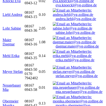
Knöckl Eva
0.02
6943-12
eva.knoeckl@vg-zolling.de
08167
Liebl Andrea
0.10
6943-15
andrea.liebl@vg-zolling.de
08167
Lohr Sabine
2.05
6943-36
sabine.lohr@vg-zolling.de
Maier
08167
1.08
Dagmar
6943-16
dagmar.maier@vg-zolling.de
08167
Mehl Erika
0.14
6943-35
erika.mehl@vg-zolling.de
08167
6943-50
Meyer Stefan
0.05
0170
stefan.meyer@vg-zolling.de
7942402
Neugebauer
08167
0.01
Mia
6943-58
mia.neugebauer@vg-zolling.de
Obermeier
08167
0.13
Monika
6943-42
monika.obermeier@vg-