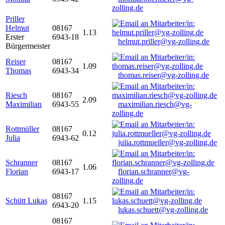
zolling.de
Priller
Helmut
08167
1.13
Erster
6943-18
helmut.priller@vg-zolling.de
Bürgermeister
Reiser
08167
1.09
Thomas
6943-34
thomas.reiser@vg-zolling.de
Riesch
08167
2.09
Maximilian
6943-55
maximilian.riesch@vg-
zolling.de
Rottmüller
08167
0.12
Julia
6943-62
julia.rottmueller@vg-zolling.de
Schranner
08167
1.06
Florian
6943-17
florian.schranner@vg-
zolling.de
08167
Schütt Lukas
1.15
6943-20
lukas.schuett@vg-zolling.de
08167