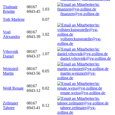
Thalmair
08167
1.03
Brigitte
6943-45
finanzen@vg-zolling.de
Toth Marlene
0.07
Vogl
08167
1.02
Alexandra
6943-39
vollstreckungsstelle@vg-
zolling.de
Vrhovnik
08167
1.07
Daniel
6943-37
daniel.vrhovnik@vg-zolling.de
Weinzierl
08167
0.05
Martin
6943-56
martin.weinzierl@vg-
zolling.de
08167
Weiß Renate
0.02
6943-12
renate.weiss@vg-zolling.de
Zeilmaier
08167
0.12
Tahnee
6943-41
tahnee.zeilmaier@vg-
zolling.de