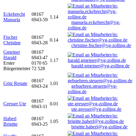
Eckebrecht
08167
1.14
Manuela
6943-59
manuela.eckebrecht@vg-
zolling.de
Fischer
08167
0.14
Christine
6943-28
christine.fischer@vg-zolling.de
Gmeiner
08167
Harald
6943-47
1.17
Erster
0170 65
harald.gmeiner@vg-zolling.de
Bürgermeister
72 528
08167
Götz Renate
1.01
6943-24
gebuehren.steuern@vg-
zolling.de
08167
Gresser Ute
0.01
6943-11
ute.gresser@vg-zolling.de
Haberl
08167
1.05
Brigitte
6943-25
brigitte.haberl@vg-zolling.de