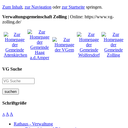
Zum Inhalt
,
zur Navigation
oder
zur Startseite
springen.
Verwaltungsgemeinschaft Zolling
| Online: https://www.vg-
zolling.de/
VG Suche
suchen
Schriftgröße
A
A
A
Rathaus - Verwaltung