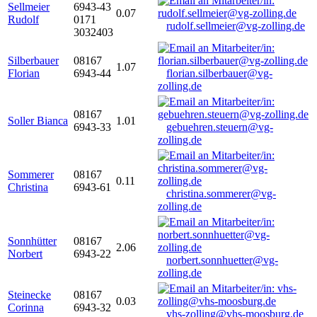
Sellmeier
6943-43
0.07
Rudolf
0171
rudolf.sellmeier@vg-zolling.de
3032403
Silberbauer
08167
1.07
Florian
6943-44
florian.silberbauer@vg-
zolling.de
08167
Soller Bianca
1.01
6943-33
gebuehren.steuern@vg-
zolling.de
Sommerer
08167
0.11
Christina
6943-61
christina.sommerer@vg-
zolling.de
Sonnhütter
08167
2.06
Norbert
6943-22
norbert.sonnhuetter@vg-
zolling.de
Steinecke
08167
0.03
Corinna
6943-32
vhs-zolling@vhs-moosburg.de