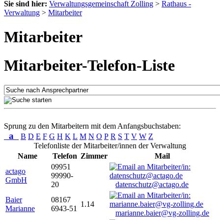
Sie sind hier:
Verwaltungsgemeinschaft Zolling
>
Rathaus -
Verwaltung
>
Mitarbeiter
Mitarbeiter
Mitarbeiter-Telefon-Liste
Sprung zu den Mitarbeitern mit dem Anfangsbuchstaben:
a
B
D
E
F
G
H
K
L
M
N
O
P
R
S
T
V
W
Z
Telefonliste der Mitarbeiter/innen der Verwaltung
Name
Telefon
Zimmer
Mail
09951
actago
99990-
GmbH
20
datenschutz@actago.de
Baier
08167
1.14
Marianne
6943-51
marianne.baier@vg-zolling.de