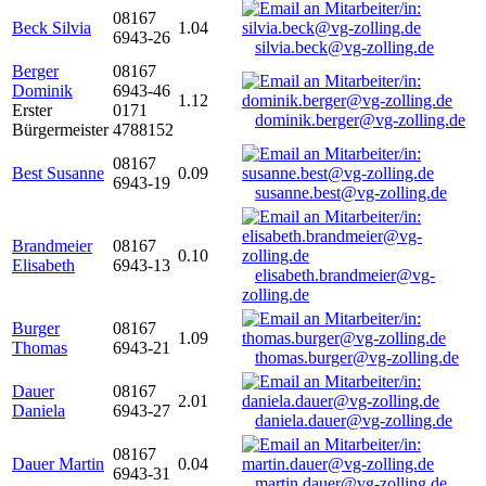
08167
Beck Silvia
1.04
6943-26
silvia.beck@vg-zolling.de
Berger
08167
Dominik
6943-46
1.12
Erster
0171
dominik.berger@vg-zolling.de
Bürgermeister
4788152
08167
Best Susanne
0.09
6943-19
susanne.best@vg-zolling.de
Brandmeier
08167
0.10
Elisabeth
6943-13
elisabeth.brandmeier@vg-
zolling.de
Burger
08167
1.09
Thomas
6943-21
thomas.burger@vg-zolling.de
Dauer
08167
2.01
Daniela
6943-27
daniela.dauer@vg-zolling.de
08167
Dauer Martin
0.04
6943-31
martin.dauer@vg-zolling.de