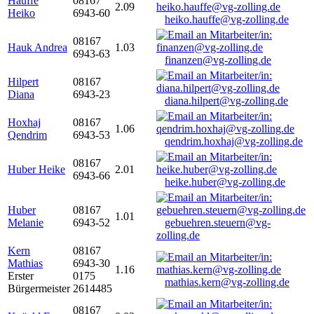
Hauffe
08167
2.09
Heiko
6943-60
heiko.hauffe@vg-zolling.de
08167
Hauk Andrea
1.03
6943-63
finanzen@vg-zolling.de
Hilpert
08167
Diana
6943-23
diana.hilpert@vg-zolling.de
Hoxhaj
08167
1.06
Qendrim
6943-53
qendrim.hoxhaj@vg-zolling.de
08167
Huber Heike
2.01
6943-66
heike.huber@vg-zolling.de
Huber
08167
1.01
Melanie
6943-52
gebuehren.steuern@vg-
zolling.de
Kern
08167
Mathias
6943-30
1.16
Erster
0175
mathias.kern@vg-zolling.de
Bürgermeister
2614485
08167