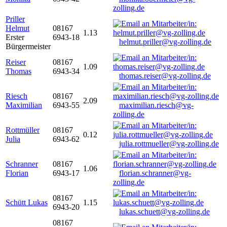
zolling.de
Priller
Helmut
08167
1.13
Erster
6943-18
helmut.priller@vg-zolling.de
Bürgermeister
Reiser
08167
1.09
Thomas
6943-34
thomas.reiser@vg-zolling.de
Riesch
08167
2.09
Maximilian
6943-55
maximilian.riesch@vg-
zolling.de
Rottmüller
08167
0.12
Julia
6943-62
julia.rottmueller@vg-zolling.de
Schranner
08167
1.06
Florian
6943-17
florian.schranner@vg-
zolling.de
08167
Schütt Lukas
1.15
6943-20
lukas.schuett@vg-zolling.de
08167