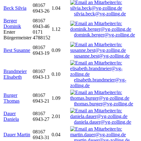
08167
Beck Silvia
1.04
6943-26
silvia.beck@vg-zolling.de
Berger
08167
Dominik
6943-46
1.12
Erster
0171
dominik.berger@vg-zolling.de
Bürgermeister
4788152
08167
Best Susanne
0.09
6943-19
susanne.best@vg-zolling.de
Brandmeier
08167
0.10
Elisabeth
6943-13
elisabeth.brandmeier@vg-
zolling.de
Burger
08167
1.09
Thomas
6943-21
thomas.burger@vg-zolling.de
Dauer
08167
2.01
Daniela
6943-27
daniela.dauer@vg-zolling.de
08167
Dauer Martin
0.04
6943-31
martin.dauer@vg-zolling.de