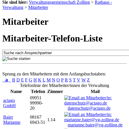
Sie sind hier:
Verwaltungsgemeinschaft Zolling
>
Rathaus -
Verwaltung
>
Mitarbeiter
Mitarbeiter
Mitarbeiter-Telefon-Liste
Sprung zu den Mitarbeitern mit dem Anfangsbuchstaben:
a
B
D
E
F
G
H
K
L
M
N
O
P
R
S
T
V
W
Z
Telefonliste der Mitarbeiter/innen der Verwaltung
Name
Telefon
Zimmer
Mail
09951
actago
99990-
GmbH
20
datenschutz@actago.de
Baier
08167
1.14
Marianne
6943-51
marianne.baier@vg-zolling.de