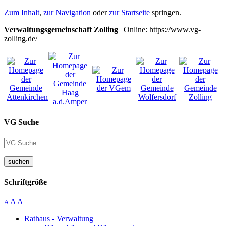
Zum Inhalt
,
zur Navigation
oder
zur Startseite
springen.
Verwaltungsgemeinschaft Zolling
| Online: https://www.vg-
zolling.de/
VG Suche
suchen
Schriftgröße
A
A
A
Rathaus - Verwaltung