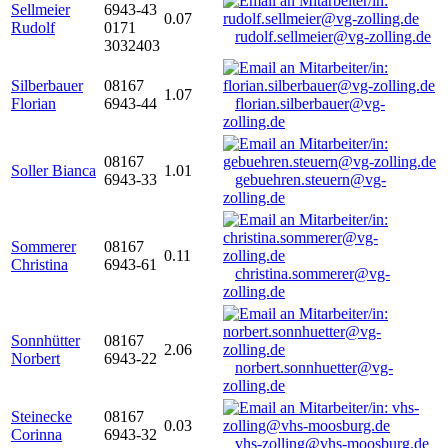
Sellmeier
6943-43
0.07
Rudolf
0171
rudolf.sellmeier@vg-zolling.de
3032403
Silberbauer
08167
1.07
Florian
6943-44
florian.silberbauer@vg-
zolling.de
08167
Soller Bianca
1.01
6943-33
gebuehren.steuern@vg-
zolling.de
Sommerer
08167
0.11
Christina
6943-61
christina.sommerer@vg-
zolling.de
Sonnhütter
08167
2.06
Norbert
6943-22
norbert.sonnhuetter@vg-
zolling.de
Steinecke
08167
0.03
Corinna
6943-32
vhs-zolling@vhs-moosburg.de