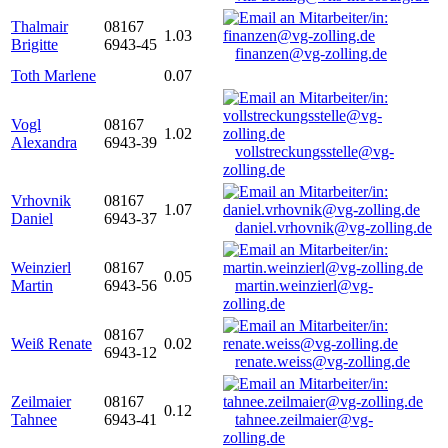
Thalmair
08167
1.03
Brigitte
6943-45
finanzen@vg-zolling.de
Toth Marlene
0.07
Vogl
08167
1.02
Alexandra
6943-39
vollstreckungsstelle@vg-
zolling.de
Vrhovnik
08167
1.07
Daniel
6943-37
daniel.vrhovnik@vg-zolling.de
Weinzierl
08167
0.05
Martin
6943-56
martin.weinzierl@vg-
zolling.de
08167
Weiß Renate
0.02
6943-12
renate.weiss@vg-zolling.de
Zeilmaier
08167
0.12
Tahnee
6943-41
tahnee.zeilmaier@vg-
zolling.de