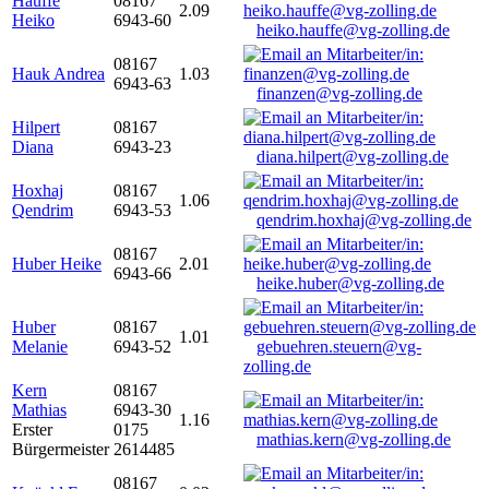
Hauffe
08167
2.09
Heiko
6943-60
heiko.hauffe@vg-zolling.de
08167
Hauk Andrea
1.03
6943-63
finanzen@vg-zolling.de
Hilpert
08167
Diana
6943-23
diana.hilpert@vg-zolling.de
Hoxhaj
08167
1.06
Qendrim
6943-53
qendrim.hoxhaj@vg-zolling.de
08167
Huber Heike
2.01
6943-66
heike.huber@vg-zolling.de
Huber
08167
1.01
Melanie
6943-52
gebuehren.steuern@vg-
zolling.de
Kern
08167
Mathias
6943-30
1.16
Erster
0175
mathias.kern@vg-zolling.de
Bürgermeister
2614485
08167