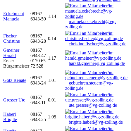
Eckebrecht
08167
1.14
Manuela
6943-59
manuela.eckebrecht@vg-
zolling.de
Fischer
08167
0.14
Christine
6943-28
christine.fischer@vg-zolling.de
Gmeiner
08167
Harald
6943-47
1.17
Erster
0170 65
harald.gmeiner@vg-zolling.de
Bürgermeister
72 528
08167
Götz Renate
1.01
6943-24
gebuehren.steuern@vg-
zolling.de
08167
Gresser Ute
0.01
6943-11
ute.gresser@vg-zolling.de
Haberl
08167
1.05
Brigitte
6943-25
brigitte.haberl@vg-zolling.de