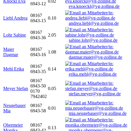
Knöckl Eva
0.02
6943-12
eva.knoeckl@vg-zolling.de
08167
Liebl Andrea
0.10
6943-15
andrea.liebl@vg-zolling.de
08167
Lohr Sabine
2.05
6943-36
sabine.lohr@vg-zolling.de
Maier
08167
1.08
Dagmar
6943-16
dagmar.maier@vg-zolling.de
08167
Mehl Erika
0.14
6943-35
erika.mehl@vg-zolling.de
08167
6943-50
Meyer Stefan
0.05
0170
stefan.meyer@vg-zolling.de
7942402
Neugebauer
08167
0.01
Mia
6943-58
mia.neugebauer@vg-zolling.de
Obermeier
08167
0.13
Monika
6943-42
monika.obermeier@vg-