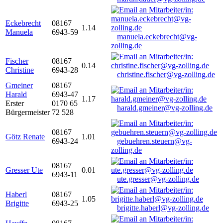
Eckebrecht
08167
1.14
Manuela
6943-59
manuela.eckebrecht@vg-
zolling.de
Fischer
08167
0.14
Christine
6943-28
christine.fischer@vg-zolling.de
Gmeiner
08167
Harald
6943-47
1.17
Erster
0170 65
harald.gmeiner@vg-zolling.de
Bürgermeister
72 528
08167
Götz Renate
1.01
6943-24
gebuehren.steuern@vg-
zolling.de
08167
Gresser Ute
0.01
6943-11
ute.gresser@vg-zolling.de
Haberl
08167
1.05
Brigitte
6943-25
brigitte.haberl@vg-zolling.de