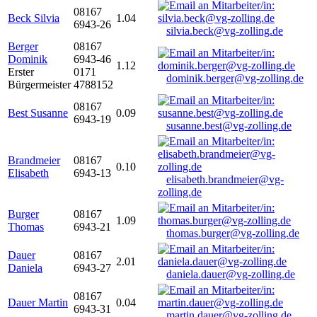
08167
Beck Silvia
1.04
6943-26
silvia.beck@vg-zolling.de
Berger
08167
Dominik
6943-46
1.12
Erster
0171
dominik.berger@vg-zolling.de
Bürgermeister
4788152
08167
Best Susanne
0.09
6943-19
susanne.best@vg-zolling.de
Brandmeier
08167
0.10
Elisabeth
6943-13
elisabeth.brandmeier@vg-
zolling.de
Burger
08167
1.09
Thomas
6943-21
thomas.burger@vg-zolling.de
Dauer
08167
2.01
Daniela
6943-27
daniela.dauer@vg-zolling.de
08167
Dauer Martin
0.04
6943-31
martin.dauer@vg-zolling.de