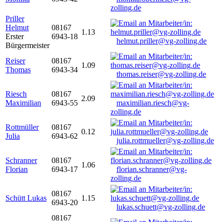
zolling.de
Priller
Helmut
08167
1.13
Erster
6943-18
helmut.priller@vg-zolling.de
Bürgermeister
Reiser
08167
1.09
Thomas
6943-34
thomas.reiser@vg-zolling.de
Riesch
08167
2.09
Maximilian
6943-55
maximilian.riesch@vg-
zolling.de
Rottmüller
08167
0.12
Julia
6943-62
julia.rottmueller@vg-zolling.de
Schranner
08167
1.06
Florian
6943-17
florian.schranner@vg-
zolling.de
08167
Schütt Lukas
1.15
6943-20
lukas.schuett@vg-zolling.de
08167