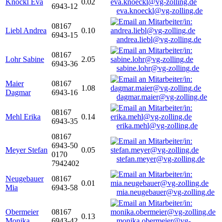
Knöckl Eva
0.02
6943-12
eva.knoeckl@vg-zolling.de
08167
Liebl Andrea
0.10
6943-15
andrea.liebl@vg-zolling.de
08167
Lohr Sabine
2.05
6943-36
sabine.lohr@vg-zolling.de
Maier
08167
1.08
Dagmar
6943-16
dagmar.maier@vg-zolling.de
08167
Mehl Erika
0.14
6943-35
erika.mehl@vg-zolling.de
08167
6943-50
Meyer Stefan
0.05
0170
stefan.meyer@vg-zolling.de
7942402
Neugebauer
08167
0.01
Mia
6943-58
mia.neugebauer@vg-zolling.de
Obermeier
08167
0.13
Monika
6943-42
monika.obermeier@vg-