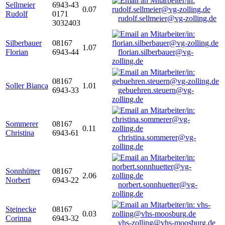
Sellmeier
6943-43
0.07
Rudolf
0171
rudolf.sellmeier@vg-zolling.de
3032403
Silberbauer
08167
1.07
Florian
6943-44
florian.silberbauer@vg-
zolling.de
08167
Soller Bianca
1.01
6943-33
gebuehren.steuern@vg-
zolling.de
Sommerer
08167
0.11
Christina
6943-61
christina.sommerer@vg-
zolling.de
Sonnhütter
08167
2.06
Norbert
6943-22
norbert.sonnhuetter@vg-
zolling.de
Steinecke
08167
0.03
Corinna
6943-32
vhs-zolling@vhs-moosburg.de