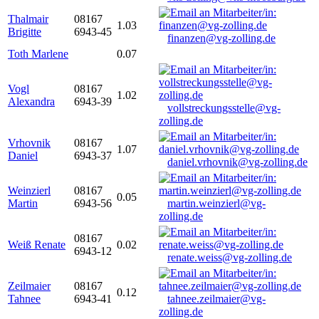
Thalmair
08167
1.03
Brigitte
6943-45
finanzen@vg-zolling.de
Toth Marlene
0.07
Vogl
08167
1.02
Alexandra
6943-39
vollstreckungsstelle@vg-
zolling.de
Vrhovnik
08167
1.07
Daniel
6943-37
daniel.vrhovnik@vg-zolling.de
Weinzierl
08167
0.05
Martin
6943-56
martin.weinzierl@vg-
zolling.de
08167
Weiß Renate
0.02
6943-12
renate.weiss@vg-zolling.de
Zeilmaier
08167
0.12
Tahnee
6943-41
tahnee.zeilmaier@vg-
zolling.de