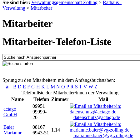
Sie sind hier:
Verwaltungsgemeinschaft Zolling
>
Rathaus -
Verwaltung
>
Mitarbeiter
Mitarbeiter
Mitarbeiter-Telefon-Liste
Sprung zu den Mitarbeitern mit dem Anfangsbuchstaben:
a
B
D
E
F
G
H
K
L
M
N
O
P
R
S
T
V
W
Z
Telefonliste der Mitarbeiter/innen der Verwaltung
Name
Telefon
Zimmer
Mail
09951
actago
99990-
GmbH
20
datenschutz@actago.de
Baier
08167
1.14
Marianne
6943-51
marianne.baier@vg-zolling.de