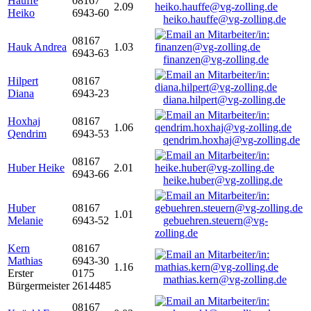
Hauffe
08167
2.09
Heiko
6943-60
heiko.hauffe@vg-zolling.de
08167
Hauk Andrea
1.03
6943-63
finanzen@vg-zolling.de
Hilpert
08167
Diana
6943-23
diana.hilpert@vg-zolling.de
Hoxhaj
08167
1.06
Qendrim
6943-53
qendrim.hoxhaj@vg-zolling.de
08167
Huber Heike
2.01
6943-66
heike.huber@vg-zolling.de
Huber
08167
1.01
Melanie
6943-52
gebuehren.steuern@vg-
zolling.de
Kern
08167
Mathias
6943-30
1.16
Erster
0175
mathias.kern@vg-zolling.de
Bürgermeister
2614485
08167