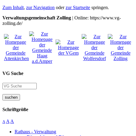
Zum Inhalt
,
zur Navigation
oder
zur Startseite
springen.
Verwaltungsgemeinschaft Zolling
| Online: https://www.vg-
zolling.de/
VG Suche
suchen
Schriftgröße
A
A
A
Rathaus - Verwaltung