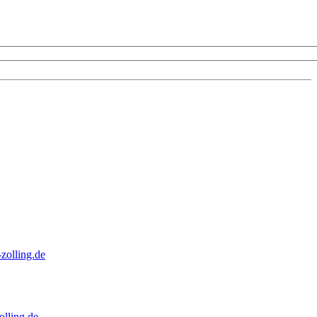
zolling.de
lling.de