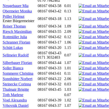
0170 7942402
Neugebauer Mia
08167 6943-58
0.01
Obermeier Monika
08167 6943-42
0.13
Priller Helmut
08167 6943-18
1.13
Erster Bürgermeister
Reiser Thomas
08167 6943-34
1.09
Riesch Maximilian
08167 6943-55
2.09
Rottmüller Julia
08167 6943-62
0.12
Schranner Florian
08167 6943-17
1.06
Schütt Lukas
08167 6943-20
1.15
08167 6943-43
Sellmeier Rudolf
0.07
0171 3032403
Silberbauer Florian
08167 6943-44
1.07
Soller Bianca
08167 6943-33
1.01
Sommerer Christina
08167 6943-61
0.11
Sonnhütter Norbert
08167 6943-22
2.06
Steinecke Corinna
08167 6943-32
0.03
Thalmair Brigitte
08167 6943-45
1.03
Toth Marlene
0.07
Vogl Alexandra
08167 6943-39
1.02
Vrhovnik Daniel
08167 6943-37
1.07