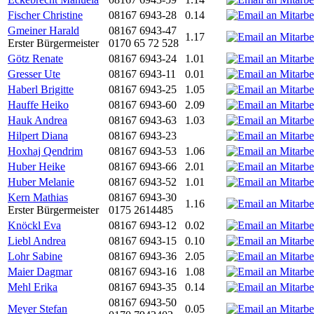
Fischer Christine
08167 6943-28
0.14
Gmeiner Harald
08167 6943-47
1.17
Erster Bürgermeister
0170 65 72 528
Götz Renate
08167 6943-24
1.01
Gresser Ute
08167 6943-11
0.01
Haberl Brigitte
08167 6943-25
1.05
Hauffe Heiko
08167 6943-60
2.09
Hauk Andrea
08167 6943-63
1.03
Hilpert Diana
08167 6943-23
Hoxhaj Qendrim
08167 6943-53
1.06
Huber Heike
08167 6943-66
2.01
Huber Melanie
08167 6943-52
1.01
Kern Mathias
08167 6943-30
1.16
Erster Bürgermeister
0175 2614485
Knöckl Eva
08167 6943-12
0.02
Liebl Andrea
08167 6943-15
0.10
Lohr Sabine
08167 6943-36
2.05
Maier Dagmar
08167 6943-16
1.08
Mehl Erika
08167 6943-35
0.14
08167 6943-50
Meyer Stefan
0.05