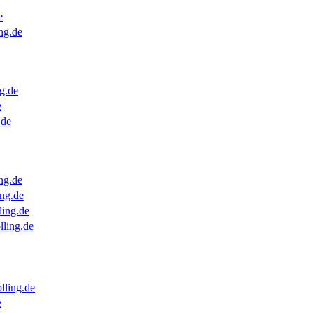
e
ng.de
g.de
e
.de
ng.de
ng.de
ling.de
lling.de
lling.de
e