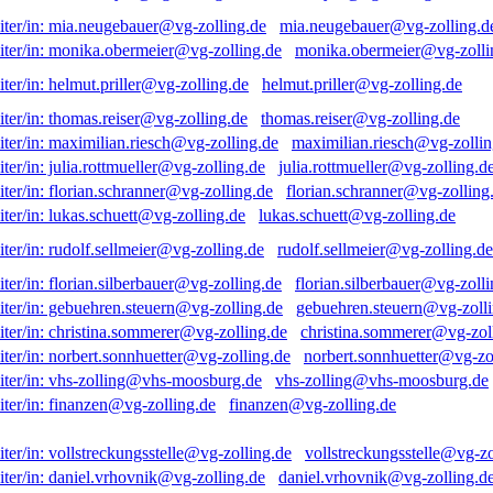
mia.neugebauer@vg-zolling.d
monika.obermeier@vg-zolli
helmut.priller@vg-zolling.de
thomas.reiser@vg-zolling.de
maximilian.riesch@vg-zollin
julia.rottmueller@vg-zolling.d
florian.schranner@vg-zolling
lukas.schuett@vg-zolling.de
rudolf.sellmeier@vg-zolling.de
florian.silberbauer@vg-zolli
gebuehren.steuern@vg-zolli
christina.sommerer@vg-zol
norbert.sonnhuetter@vg-zo
vhs-zolling@vhs-moosburg.de
finanzen@vg-zolling.de
vollstreckungsstelle@vg-zo
daniel.vrhovnik@vg-zolling.d