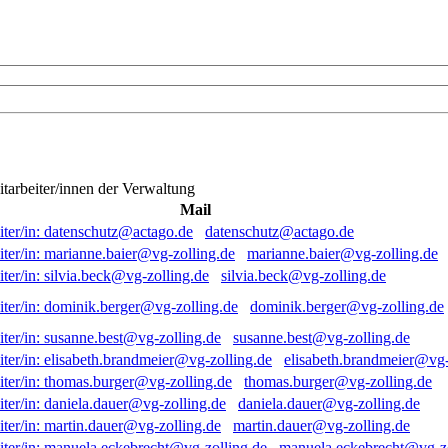
itarbeiter/innen der Verwaltung
Mail
datenschutz@actago.de
marianne.baier@vg-zolling.de
silvia.beck@vg-zolling.de
dominik.berger@vg-zolling.de
susanne.best@vg-zolling.de
elisabeth.brandmeier@vg-
thomas.burger@vg-zolling.de
daniela.dauer@vg-zolling.de
martin.dauer@vg-zolling.de
manuela.eckebrecht@vg-zo