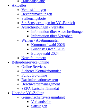
Haushaltspläne
Aktuelles
Veranstaltungen
Bekanntmachungen
Stellenangebote
Straßensperrungen im VG-Bereich
Ausschreibungen / Vergabe
Information über Ausschreibungen
Information über Vergaben
Wahlen / Abstimmungen
Kommunalwahl 2026
Bundestagswahl 2025
Europawahl 2024
Notrufnummern
Behördenservice Online
Online Services
Sicheres Kontaktformular
Fundbüro online
Ratsinformationssystem
Beschwerdemanagement
SEPA Lastschriftmandat
Über die VG-Zolling
Gemeinschaftsversammlung
Verbandsräte
Satzungen