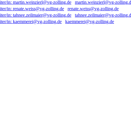
martin.weinzierl@vg-zolling.
renate.weiss@vg-zolling.de
tahnee.zeilmaier@vg-zolling.
kaemmerei@vg-zolling.de