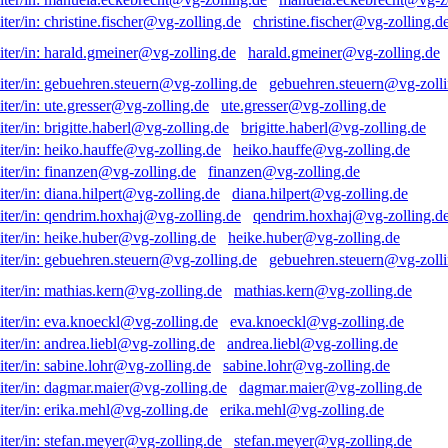
christine.fischer@vg-zolling.d
harald.gmeiner@vg-zolling.de
gebuehren.steuern@vg-zolli
ute.gresser@vg-zolling.de
brigitte.haberl@vg-zolling.de
heiko.hauffe@vg-zolling.de
finanzen@vg-zolling.de
diana.hilpert@vg-zolling.de
qendrim.hoxhaj@vg-zolling.d
heike.huber@vg-zolling.de
gebuehren.steuern@vg-zolli
mathias.kern@vg-zolling.de
eva.knoeckl@vg-zolling.de
andrea.liebl@vg-zolling.de
sabine.lohr@vg-zolling.de
dagmar.maier@vg-zolling.de
erika.mehl@vg-zolling.de
stefan.meyer@vg-zolling.de