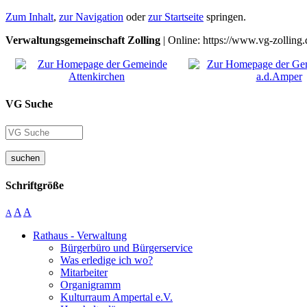
Zum Inhalt
,
zur Navigation
oder
zur Startseite
springen.
Verwaltungsgemeinschaft Zolling
| Online: https://www.vg-zolling.
VG Suche
suchen
Schriftgröße
A
A
A
Rathaus - Verwaltung
Bürgerbüro und Bürgerservice
Was erledige ich wo?
Mitarbeiter
Organigramm
Kulturraum Ampertal e.V.