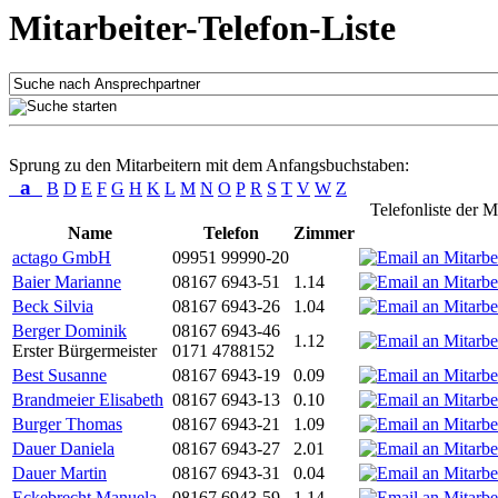
Mitarbeiter-Telefon-Liste
Sprung zu den Mitarbeitern mit dem Anfangsbuchstaben:
a
B
D
E
F
G
H
K
L
M
N
O
P
R
S
T
V
W
Z
Telefonliste der M
Name
Telefon
Zimmer
actago GmbH
09951 99990-20
Baier Marianne
08167 6943-51
1.14
Beck Silvia
08167 6943-26
1.04
Berger Dominik
08167 6943-46
1.12
Erster Bürgermeister
0171 4788152
Best Susanne
08167 6943-19
0.09
Brandmeier Elisabeth
08167 6943-13
0.10
Burger Thomas
08167 6943-21
1.09
Dauer Daniela
08167 6943-27
2.01
Dauer Martin
08167 6943-31
0.04
Eckebrecht Manuela
08167 6943-59
1.14