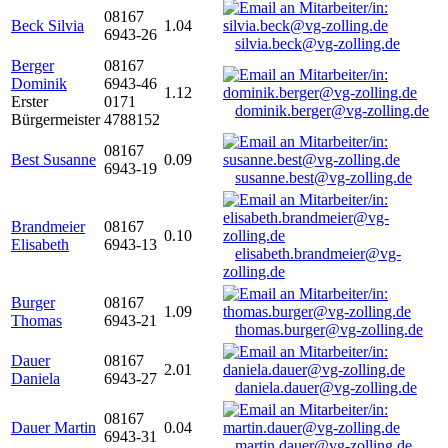
08167
Beck Silvia
1.04
6943-26
silvia.beck@vg-zolling.de
Berger
08167
Dominik
6943-46
1.12
Erster
0171
dominik.berger@vg-zolling.de
Bürgermeister
4788152
08167
Best Susanne
0.09
6943-19
susanne.best@vg-zolling.de
Brandmeier
08167
0.10
Elisabeth
6943-13
elisabeth.brandmeier@vg-
zolling.de
Burger
08167
1.09
Thomas
6943-21
thomas.burger@vg-zolling.de
Dauer
08167
2.01
Daniela
6943-27
daniela.dauer@vg-zolling.de
08167
Dauer Martin
0.04
6943-31
martin.dauer@vg-zolling.de