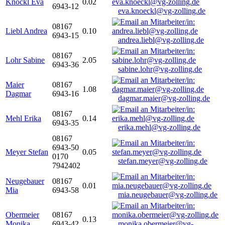
Knöckl Eva
0.02
6943-12
eva.knoeckl@vg-zolling.de
08167
Liebl Andrea
0.10
6943-15
andrea.liebl@vg-zolling.de
08167
Lohr Sabine
2.05
6943-36
sabine.lohr@vg-zolling.de
Maier
08167
1.08
Dagmar
6943-16
dagmar.maier@vg-zolling.de
08167
Mehl Erika
0.14
6943-35
erika.mehl@vg-zolling.de
08167
6943-50
Meyer Stefan
0.05
0170
stefan.meyer@vg-zolling.de
7942402
Neugebauer
08167
0.01
Mia
6943-58
mia.neugebauer@vg-zolling.de
Obermeier
08167
0.13
Monika
6943-42
monika.obermeier@vg-