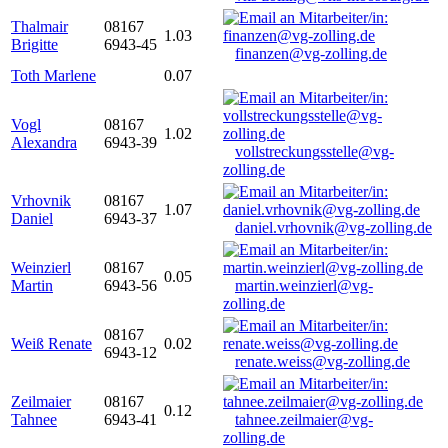
Thalmair
08167
1.03
Brigitte
6943-45
finanzen@vg-zolling.de
Toth Marlene
0.07
Vogl
08167
1.02
Alexandra
6943-39
vollstreckungsstelle@vg-
zolling.de
Vrhovnik
08167
1.07
Daniel
6943-37
daniel.vrhovnik@vg-zolling.de
Weinzierl
08167
0.05
Martin
6943-56
martin.weinzierl@vg-
zolling.de
08167
Weiß Renate
0.02
6943-12
renate.weiss@vg-zolling.de
Zeilmaier
08167
0.12
Tahnee
6943-41
tahnee.zeilmaier@vg-
zolling.de