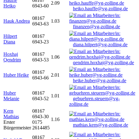
Hauffe
08167
2.09
Heiko
6943-60
heiko.hauffe@vg-zolling.de
08167
Hauk Andrea
1.03
6943-63
finanzen@vg-zolling.de
Hilpert
08167
Diana
6943-23
diana.hilpert@vg-zolling.de
Hoxhaj
08167
1.06
Qendrim
6943-53
qendrim.hoxhaj@vg-zolling.de
08167
Huber Heike
2.01
6943-66
heike.huber@vg-zolling.de
Huber
08167
1.01
Melanie
6943-52
gebuehren.steuern@vg-
zolling.de
Kern
08167
Mathias
6943-30
1.16
Erster
0175
mathias.kern@vg-zolling.de
Bürgermeister
2614485
08167