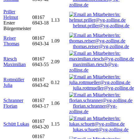
zolling.de
Priller
Helmut
08167
1.13
Erster
6943-18
helmut.priller@vg-zolling.de
Bürgermeister
Reiser
08167
1.09
Thomas
6943-34
thomas.reiser@vg-zolling.de
Riesch
08167
2.09
Maximilian
6943-55
maximilian.riesch@vg-
zolling.de
Rottmüller
08167
0.12
Julia
6943-62
julia.rottmueller@vg-zolling.de
Schranner
08167
1.06
Florian
6943-17
florian.schranner@vg-
zolling.de
08167
Schütt Lukas
1.15
6943-20
lukas.schuett@vg-zolling.de
08167