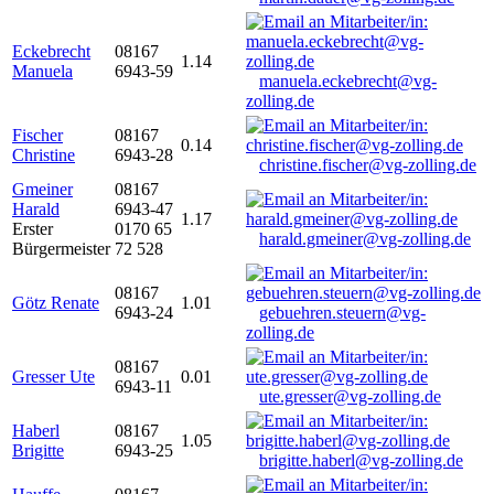
Eckebrecht
08167
1.14
Manuela
6943-59
manuela.eckebrecht@vg-
zolling.de
Fischer
08167
0.14
Christine
6943-28
christine.fischer@vg-zolling.de
Gmeiner
08167
Harald
6943-47
1.17
Erster
0170 65
harald.gmeiner@vg-zolling.de
Bürgermeister
72 528
08167
Götz Renate
1.01
6943-24
gebuehren.steuern@vg-
zolling.de
08167
Gresser Ute
0.01
6943-11
ute.gresser@vg-zolling.de
Haberl
08167
1.05
Brigitte
6943-25
brigitte.haberl@vg-zolling.de