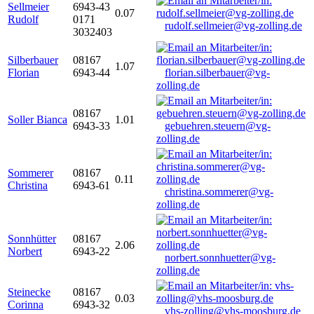
Sellmeier
6943-43
0.07
Rudolf
0171
rudolf.sellmeier@vg-zolling.de
3032403
Silberbauer
08167
1.07
Florian
6943-44
florian.silberbauer@vg-
zolling.de
08167
Soller Bianca
1.01
6943-33
gebuehren.steuern@vg-
zolling.de
Sommerer
08167
0.11
Christina
6943-61
christina.sommerer@vg-
zolling.de
Sonnhütter
08167
2.06
Norbert
6943-22
norbert.sonnhuetter@vg-
zolling.de
Steinecke
08167
0.03
Corinna
6943-32
vhs-zolling@vhs-moosburg.de