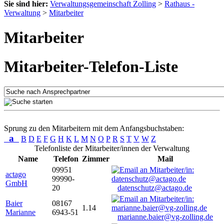
Sie sind hier:
Verwaltungsgemeinschaft Zolling
>
Rathaus -
Verwaltung
>
Mitarbeiter
Mitarbeiter
Mitarbeiter-Telefon-Liste
Sprung zu den Mitarbeitern mit dem Anfangsbuchstaben:
a
B
D
E
F
G
H
K
L
M
N
O
P
R
S
T
V
W
Z
Telefonliste der Mitarbeiter/innen der Verwaltung
Name
Telefon
Zimmer
Mail
09951
actago
99990-
GmbH
20
datenschutz@actago.de
Baier
08167
1.14
Marianne
6943-51
marianne.baier@vg-zolling.de