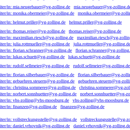
mia.neugebauer@vg-zolling.d
monika.obermeier@vg-zolli
helmut.priller@vg-zolling.de
thomas.reiser@vg-zolling.de
maximilian.riesch@vg-zollin
julia.rottmueller@vg-zolling.d
florian.schranner@vg-zolling
lukas.schuett@vg-zolling.de
rudolf.sellmeier@vg-zolling.de
florian.silberbauer@vg-zolli
gebuehren.steuern@vg-zolli
christina.sommerer@vg-zol
norbert.sonnhuetter@vg-zo
vhs-zolling@vhs-moosburg.de
finanzen@vg-zolling.de
vollstreckungsstelle@vg-zo
daniel.vrhovnik@vg-zolling.d