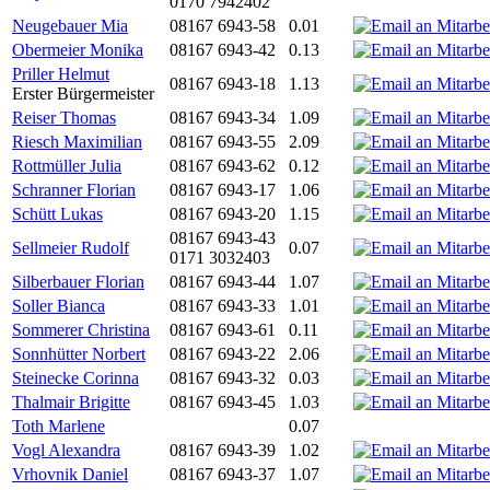
0170 7942402
Neugebauer Mia
08167 6943-58
0.01
Obermeier Monika
08167 6943-42
0.13
Priller Helmut
08167 6943-18
1.13
Erster Bürgermeister
Reiser Thomas
08167 6943-34
1.09
Riesch Maximilian
08167 6943-55
2.09
Rottmüller Julia
08167 6943-62
0.12
Schranner Florian
08167 6943-17
1.06
Schütt Lukas
08167 6943-20
1.15
08167 6943-43
Sellmeier Rudolf
0.07
0171 3032403
Silberbauer Florian
08167 6943-44
1.07
Soller Bianca
08167 6943-33
1.01
Sommerer Christina
08167 6943-61
0.11
Sonnhütter Norbert
08167 6943-22
2.06
Steinecke Corinna
08167 6943-32
0.03
Thalmair Brigitte
08167 6943-45
1.03
Toth Marlene
0.07
Vogl Alexandra
08167 6943-39
1.02
Vrhovnik Daniel
08167 6943-37
1.07