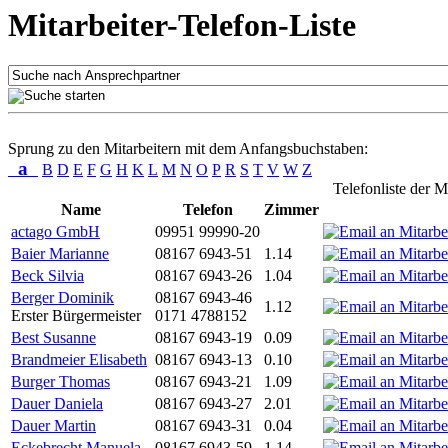
Mitarbeiter-Telefon-Liste
Sprung zu den Mitarbeitern mit dem Anfangsbuchstaben:
a
B
D
E
F
G
H
K
L
M
N
O
P
R
S
T
V
W
Z
Telefonliste der M
Name
Telefon
Zimmer
actago GmbH
09951 99990-20
Baier Marianne
08167 6943-51
1.14
Beck Silvia
08167 6943-26
1.04
Berger Dominik
08167 6943-46
1.12
Erster Bürgermeister
0171 4788152
Best Susanne
08167 6943-19
0.09
Brandmeier Elisabeth
08167 6943-13
0.10
Burger Thomas
08167 6943-21
1.09
Dauer Daniela
08167 6943-27
2.01
Dauer Martin
08167 6943-31
0.04
Eckebrecht Manuela
08167 6943-59
1.14