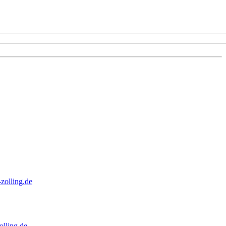
zolling.de
lling.de