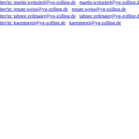
martin.weinzierl@vg-zolling.
renate.weiss@vg-zolling.de
tahnee.zeilmaier@vg-zolling.
kaemmerei@vg-zolling.de