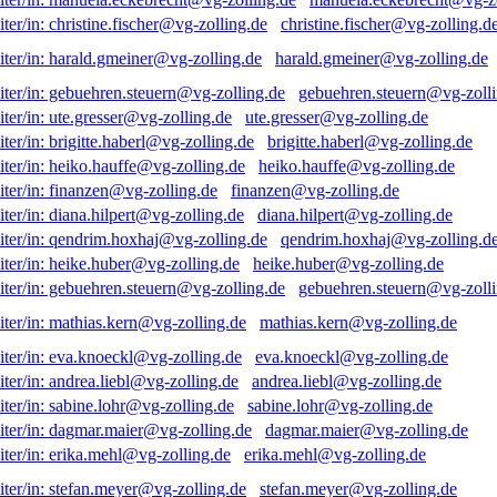
christine.fischer@vg-zolling.d
harald.gmeiner@vg-zolling.de
gebuehren.steuern@vg-zolli
ute.gresser@vg-zolling.de
brigitte.haberl@vg-zolling.de
heiko.hauffe@vg-zolling.de
finanzen@vg-zolling.de
diana.hilpert@vg-zolling.de
qendrim.hoxhaj@vg-zolling.d
heike.huber@vg-zolling.de
gebuehren.steuern@vg-zolli
mathias.kern@vg-zolling.de
eva.knoeckl@vg-zolling.de
andrea.liebl@vg-zolling.de
sabine.lohr@vg-zolling.de
dagmar.maier@vg-zolling.de
erika.mehl@vg-zolling.de
stefan.meyer@vg-zolling.de