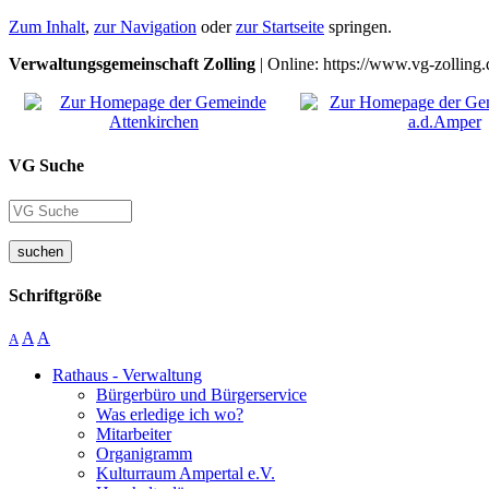
Zum Inhalt
,
zur Navigation
oder
zur Startseite
springen.
Verwaltungsgemeinschaft Zolling
| Online: https://www.vg-zolling.
VG Suche
suchen
Schriftgröße
A
A
A
Rathaus - Verwaltung
Bürgerbüro und Bürgerservice
Was erledige ich wo?
Mitarbeiter
Organigramm
Kulturraum Ampertal e.V.