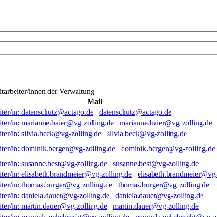
itarbeiter/innen der Verwaltung
Mail
datenschutz@actago.de
marianne.baier@vg-zolling.de
silvia.beck@vg-zolling.de
dominik.berger@vg-zolling.de
susanne.best@vg-zolling.de
elisabeth.brandmeier@vg-
thomas.burger@vg-zolling.de
daniela.dauer@vg-zolling.de
martin.dauer@vg-zolling.de
manuela.eckebrecht@vg-zo