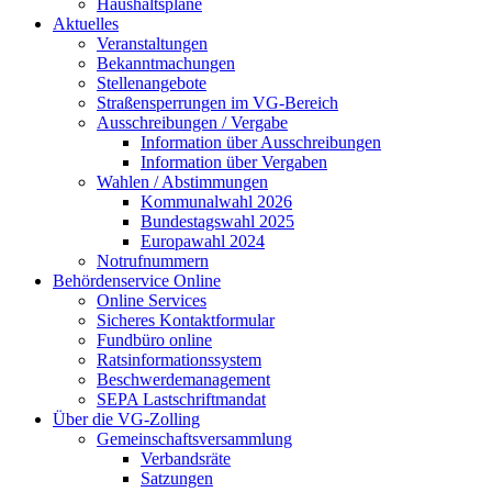
Haushaltspläne
Aktuelles
Veranstaltungen
Bekanntmachungen
Stellenangebote
Straßensperrungen im VG-Bereich
Ausschreibungen / Vergabe
Information über Ausschreibungen
Information über Vergaben
Wahlen / Abstimmungen
Kommunalwahl 2026
Bundestagswahl 2025
Europawahl 2024
Notrufnummern
Behördenservice Online
Online Services
Sicheres Kontaktformular
Fundbüro online
Ratsinformationssystem
Beschwerdemanagement
SEPA Lastschriftmandat
Über die VG-Zolling
Gemeinschaftsversammlung
Verbandsräte
Satzungen