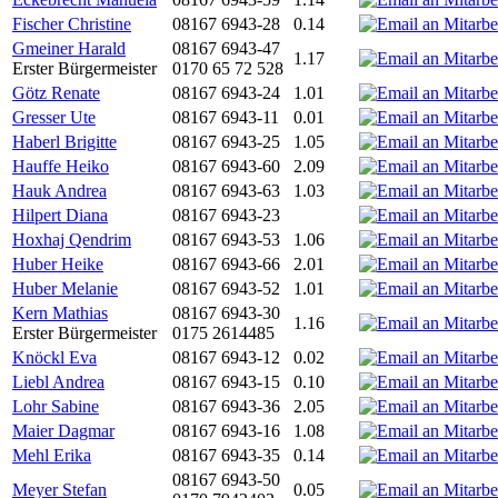
Fischer Christine
08167 6943-28
0.14
Gmeiner Harald
08167 6943-47
1.17
Erster Bürgermeister
0170 65 72 528
Götz Renate
08167 6943-24
1.01
Gresser Ute
08167 6943-11
0.01
Haberl Brigitte
08167 6943-25
1.05
Hauffe Heiko
08167 6943-60
2.09
Hauk Andrea
08167 6943-63
1.03
Hilpert Diana
08167 6943-23
Hoxhaj Qendrim
08167 6943-53
1.06
Huber Heike
08167 6943-66
2.01
Huber Melanie
08167 6943-52
1.01
Kern Mathias
08167 6943-30
1.16
Erster Bürgermeister
0175 2614485
Knöckl Eva
08167 6943-12
0.02
Liebl Andrea
08167 6943-15
0.10
Lohr Sabine
08167 6943-36
2.05
Maier Dagmar
08167 6943-16
1.08
Mehl Erika
08167 6943-35
0.14
08167 6943-50
Meyer Stefan
0.05