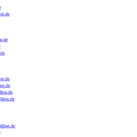
e
ng.de
g.de
e
.de
ng.de
ng.de
ling.de
lling.de
lling.de
e