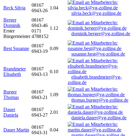
08167
Beck Silvia
1.04
6943-26
silvia.beck@vg-zolling.de
Berger
08167
Dominik
6943-46
1.12
Erster
0171
dominik.berger@vg-zolling.de
Bürgermeister
4788152
08167
Best Susanne
0.09
6943-19
susanne.best@vg-zolling.de
Brandmeier
08167
0.10
Elisabeth
6943-13
elisabeth.brandmeier@vg-
zolling.de
Burger
08167
1.09
Thomas
6943-21
thomas.burger@vg-zolling.de
Dauer
08167
2.01
Daniela
6943-27
daniela.dauer@vg-zolling.de
08167
Dauer Martin
0.04
6943-31
martin.dauer@vg-zolling.de