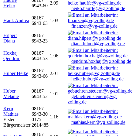
Hauffe
08167
2.09
Heiko
6943-60
heiko.hauffe@vg-zolling.de
08167
Hauk Andrea
1.03
6943-63
finanzen@vg-zolling.de
Hilpert
08167
Diana
6943-23
diana.hilpert@vg-zolling.de
Hoxhaj
08167
1.06
Qendrim
6943-53
qendrim.hoxhaj@vg-zolling.de
08167
Huber Heike
2.01
6943-66
heike.huber@vg-zolling.de
Huber
08167
1.01
Melanie
6943-52
gebuehren.steuern@vg-
zolling.de
Kern
08167
Mathias
6943-30
1.16
Erster
0175
mathias.kern@vg-zolling.de
Bürgermeister
2614485
08167