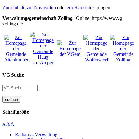
Zum Inhalt
,
zur Navigation
oder
zur Startseite
springen.
Verwaltungsgemeinschaft Zolling
| Online: https://www.vg-
zolling.de/
VG Suche
suchen
Schriftgröße
A
A
A
Rathaus - Verwaltung