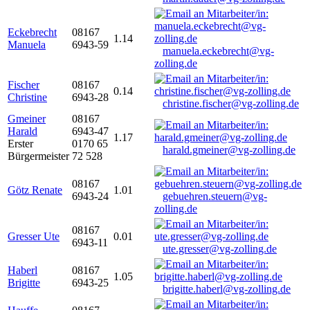
Eckebrecht
08167
1.14
Manuela
6943-59
manuela.eckebrecht@vg-
zolling.de
Fischer
08167
0.14
Christine
6943-28
christine.fischer@vg-zolling.de
Gmeiner
08167
Harald
6943-47
1.17
Erster
0170 65
harald.gmeiner@vg-zolling.de
Bürgermeister
72 528
08167
Götz Renate
1.01
6943-24
gebuehren.steuern@vg-
zolling.de
08167
Gresser Ute
0.01
6943-11
ute.gresser@vg-zolling.de
Haberl
08167
1.05
Brigitte
6943-25
brigitte.haberl@vg-zolling.de