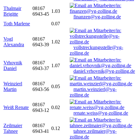
Thalmair
08167
1.03
Brigitte
6943-45
finanzen@vg-zolling.de
Toth Marlene
0.07
Vogl
08167
1.02
Alexandra
6943-39
vollstreckungsstelle@vg-
zolling.de
Vrhovnik
08167
1.07
Daniel
6943-37
daniel.vrhovnik@vg-zolling.de
Weinzierl
08167
0.05
Martin
6943-56
martin.weinzierl@vg-
zolling.de
08167
Weiß Renate
0.02
6943-12
renate.weiss@vg-zolling.de
Zeilmaier
08167
0.12
Tahnee
6943-41
tahnee.zeilmaier@vg-
zolling.de