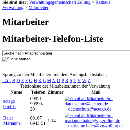
Sie sind hier:
Verwaltungsgemeinschaft Zolling
>
Rathaus -
Verwaltung
>
Mitarbeiter
Mitarbeiter
Mitarbeiter-Telefon-Liste
Sprung zu den Mitarbeitern mit dem Anfangsbuchstaben:
a
B
D
E
F
G
H
K
L
M
N
O
P
R
S
T
V
W
Z
Telefonliste der Mitarbeiter/innen der Verwaltung
Name
Telefon
Zimmer
Mail
09951
actago
99990-
GmbH
20
datenschutz@actago.de
Baier
08167
1.14
Marianne
6943-51
marianne.baier@vg-zolling.de