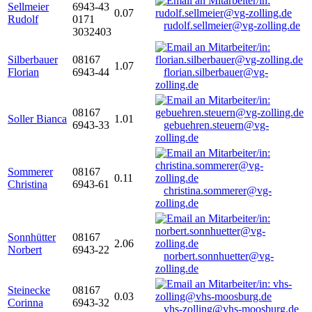
Sellmeier
6943-43
0.07
Rudolf
0171
rudolf.sellmeier@vg-zolling.de
3032403
Silberbauer
08167
1.07
Florian
6943-44
florian.silberbauer@vg-
zolling.de
08167
Soller Bianca
1.01
6943-33
gebuehren.steuern@vg-
zolling.de
Sommerer
08167
0.11
Christina
6943-61
christina.sommerer@vg-
zolling.de
Sonnhütter
08167
2.06
Norbert
6943-22
norbert.sonnhuetter@vg-
zolling.de
Steinecke
08167
0.03
Corinna
6943-32
vhs-zolling@vhs-moosburg.de