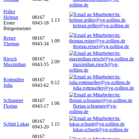
zolling.de
Priller
Helmut
08167
1.13
Erster
6943-18
helmut.priller@vg-zolling.de
Bürgermeister
Reiser
08167
1.09
Thomas
6943-34
thomas.reiser@vg-zolling.de
Riesch
08167
2.09
Maximilian
6943-55
maximilian.riesch@vg-
zolling.de
Rottmüller
08167
0.12
Julia
6943-62
julia.rottmueller@vg-zolling.de
Schranner
08167
1.06
Florian
6943-17
florian.schranner@vg-
zolling.de
08167
Schütt Lukas
1.15
6943-20
lukas.schuett@vg-zolling.de
08167