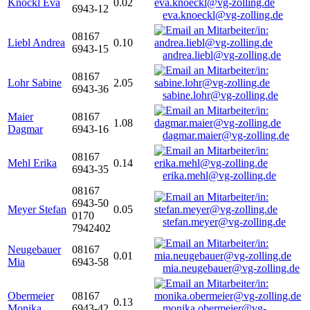
Knöckl Eva
0.02
6943-12
eva.knoeckl@vg-zolling.de
08167
Liebl Andrea
0.10
6943-15
andrea.liebl@vg-zolling.de
08167
Lohr Sabine
2.05
6943-36
sabine.lohr@vg-zolling.de
Maier
08167
1.08
Dagmar
6943-16
dagmar.maier@vg-zolling.de
08167
Mehl Erika
0.14
6943-35
erika.mehl@vg-zolling.de
08167
6943-50
Meyer Stefan
0.05
0170
stefan.meyer@vg-zolling.de
7942402
Neugebauer
08167
0.01
Mia
6943-58
mia.neugebauer@vg-zolling.de
Obermeier
08167
0.13
Monika
6943-42
monika.obermeier@vg-