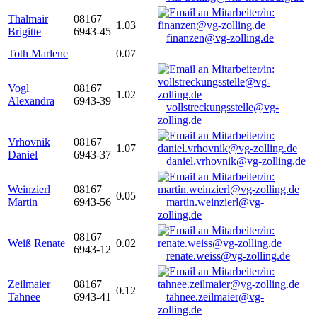
Thalmair
08167
1.03
Brigitte
6943-45
finanzen@vg-zolling.de
Toth Marlene
0.07
Vogl
08167
1.02
Alexandra
6943-39
vollstreckungsstelle@vg-
zolling.de
Vrhovnik
08167
1.07
Daniel
6943-37
daniel.vrhovnik@vg-zolling.de
Weinzierl
08167
0.05
Martin
6943-56
martin.weinzierl@vg-
zolling.de
08167
Weiß Renate
0.02
6943-12
renate.weiss@vg-zolling.de
Zeilmaier
08167
0.12
Tahnee
6943-41
tahnee.zeilmaier@vg-
zolling.de