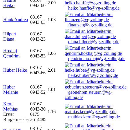
Hauffe
08167
2.09
Heiko
6943-60
heiko.hauffe@vg-zolling.de
08167
Hauk Andrea
1.03
6943-63
finanzen@vg-zolling.de
Hilpert
08167
Diana
6943-23
diana.hilpert@vg-zolling.de
Hoxhaj
08167
1.06
Qendrim
6943-53
qendrim.hoxhaj@vg-zolling.de
08167
Huber Heike
2.01
6943-66
heike.huber@vg-zolling.de
Huber
08167
1.01
Melanie
6943-52
gebuehren.steuern@vg-
zolling.de
Kern
08167
Mathias
6943-30
1.16
Erster
0175
mathias.kern@vg-zolling.de
Bürgermeister
2614485
08167