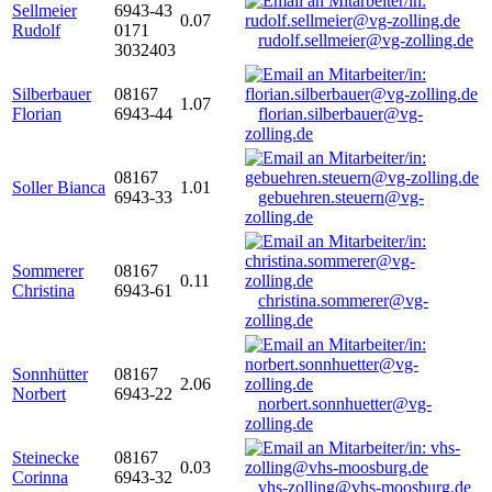
Sellmeier
6943-43
0.07
Rudolf
0171
rudolf.sellmeier@vg-zolling.de
3032403
Silberbauer
08167
1.07
Florian
6943-44
florian.silberbauer@vg-
zolling.de
08167
Soller Bianca
1.01
6943-33
gebuehren.steuern@vg-
zolling.de
Sommerer
08167
0.11
Christina
6943-61
christina.sommerer@vg-
zolling.de
Sonnhütter
08167
2.06
Norbert
6943-22
norbert.sonnhuetter@vg-
zolling.de
Steinecke
08167
0.03
Corinna
6943-32
vhs-zolling@vhs-moosburg.de