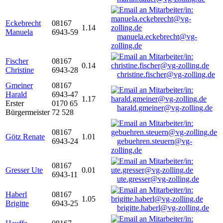
Eckebrecht
08167
1.14
Manuela
6943-59
manuela.eckebrecht@vg-
zolling.de
Fischer
08167
0.14
Christine
6943-28
christine.fischer@vg-zolling.de
Gmeiner
08167
Harald
6943-47
1.17
Erster
0170 65
harald.gmeiner@vg-zolling.de
Bürgermeister
72 528
08167
Götz Renate
1.01
6943-24
gebuehren.steuern@vg-
zolling.de
08167
Gresser Ute
0.01
6943-11
ute.gresser@vg-zolling.de
Haberl
08167
1.05
Brigitte
6943-25
brigitte.haberl@vg-zolling.de