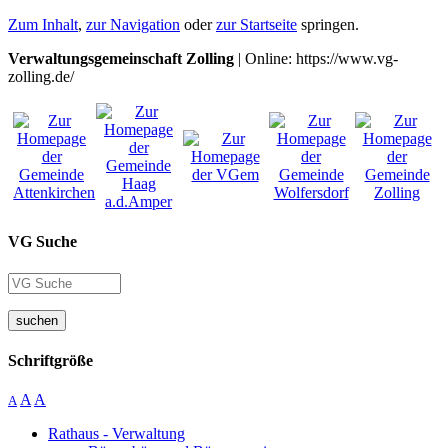
Zum Inhalt
,
zur Navigation
oder
zur Startseite
springen.
Verwaltungsgemeinschaft Zolling
| Online: https://www.vg-
zolling.de/
VG Suche
suchen
Schriftgröße
A
A
A
Rathaus - Verwaltung