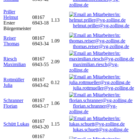
zolling.de
Priller
Helmut
08167
1.13
Erster
6943-18
helmut.priller@vg-zolling.de
Bürgermeister
Reiser
08167
1.09
Thomas
6943-34
thomas.reiser@vg-zolling.de
Riesch
08167
2.09
Maximilian
6943-55
maximilian.riesch@vg-
zolling.de
Rottmüller
08167
0.12
Julia
6943-62
julia.rottmueller@vg-zolling.de
Schranner
08167
1.06
Florian
6943-17
florian.schranner@vg-
zolling.de
08167
Schütt Lukas
1.15
6943-20
lukas.schuett@vg-zolling.de
08167