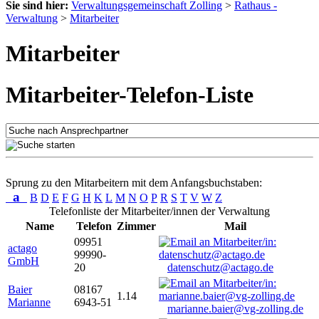
Sie sind hier:
Verwaltungsgemeinschaft Zolling
>
Rathaus -
Verwaltung
>
Mitarbeiter
Mitarbeiter
Mitarbeiter-Telefon-Liste
Sprung zu den Mitarbeitern mit dem Anfangsbuchstaben:
a
B
D
E
F
G
H
K
L
M
N
O
P
R
S
T
V
W
Z
Telefonliste der Mitarbeiter/innen der Verwaltung
Name
Telefon
Zimmer
Mail
09951
actago
99990-
GmbH
20
datenschutz@actago.de
Baier
08167
1.14
Marianne
6943-51
marianne.baier@vg-zolling.de