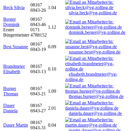
08167
Beck Silvia
1.04
6943-26
silvia.beck@vg-zolling.de
Berger
08167
Dominik
6943-46
1.12
Erster
0171
dominik.berger@vg-zolling.de
Bürgermeister
4788152
08167
Best Susanne
0.09
6943-19
susanne.best@vg-zolling.de
Brandmeier
08167
0.10
Elisabeth
6943-13
elisabeth.brandmeier@vg-
zolling.de
Burger
08167
1.09
Thomas
6943-21
thomas.burger@vg-zolling.de
Dauer
08167
2.01
Daniela
6943-27
daniela.dauer@vg-zolling.de
08167
Dauer Martin
0.04
6943-31
martin.dauer@vg-zolling.de