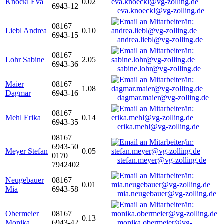
Knöckl Eva
0.02
6943-12
eva.knoeckl@vg-zolling.de
08167
Liebl Andrea
0.10
6943-15
andrea.liebl@vg-zolling.de
08167
Lohr Sabine
2.05
6943-36
sabine.lohr@vg-zolling.de
Maier
08167
1.08
Dagmar
6943-16
dagmar.maier@vg-zolling.de
08167
Mehl Erika
0.14
6943-35
erika.mehl@vg-zolling.de
08167
6943-50
Meyer Stefan
0.05
0170
stefan.meyer@vg-zolling.de
7942402
Neugebauer
08167
0.01
Mia
6943-58
mia.neugebauer@vg-zolling.de
Obermeier
08167
0.13
Monika
6943-42
monika.obermeier@vg-