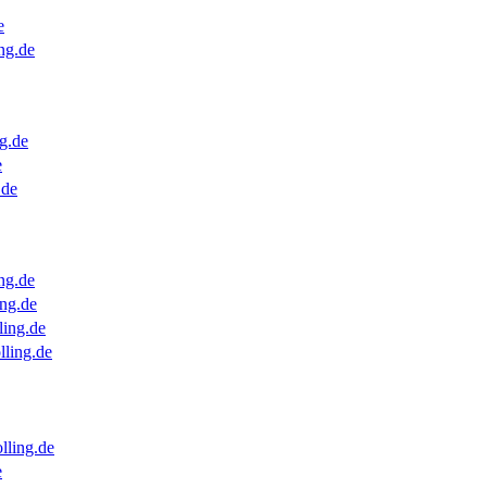
e
ng.de
g.de
e
.de
ng.de
ng.de
ling.de
lling.de
lling.de
e