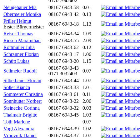
0170 7942402
Neugebauer Mia
08167 6943-58
0.01
Obermeier Monika
08167 6943-42
0.13
Priller Helmut
08167 6943-18
1.13
Erster Bürgermeister
Reiser Thomas
08167 6943-34
1.09
Riesch Maximilian
08167 6943-55
2.09
Rottmüller Julia
08167 6943-62
0.12
Schranner Florian
08167 6943-17
1.06
Schütt Lukas
08167 6943-20
1.15
08167 6943-43
Sellmeier Rudolf
0.07
0171 3032403
Silberbauer Florian
08167 6943-44
1.07
Soller Bianca
08167 6943-33
1.01
Sommerer Christina
08167 6943-61
0.11
Sonnhütter Norbert
08167 6943-22
2.06
Steinecke Corinna
08167 6943-32
0.03
Thalmair Brigitte
08167 6943-45
1.03
Toth Marlene
0.07
Vogl Alexandra
08167 6943-39
1.02
Vrhovnik Daniel
08167 6943-37
1.07