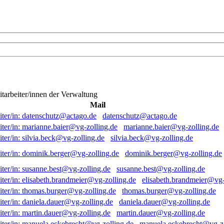
itarbeiter/innen der Verwaltung
Mail
datenschutz@actago.de
marianne.baier@vg-zolling.de
silvia.beck@vg-zolling.de
dominik.berger@vg-zolling.de
susanne.best@vg-zolling.de
elisabeth.brandmeier@vg-
thomas.burger@vg-zolling.de
daniela.dauer@vg-zolling.de
martin.dauer@vg-zolling.de
manuela.eckebrecht@vg-zo