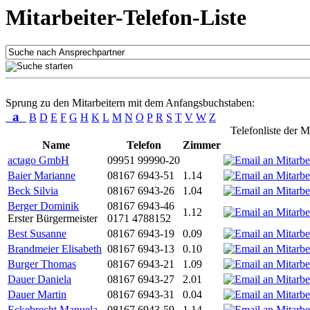
Mitarbeiter-Telefon-Liste
Sprung zu den Mitarbeitern mit dem Anfangsbuchstaben:
a
B
D
E
F
G
H
K
L
M
N
O
P
R
S
T
V
W
Z
Telefonliste der M
Name
Telefon
Zimmer
actago GmbH
09951 99990-20
Baier Marianne
08167 6943-51
1.14
Beck Silvia
08167 6943-26
1.04
Berger Dominik
08167 6943-46
1.12
Erster Bürgermeister
0171 4788152
Best Susanne
08167 6943-19
0.09
Brandmeier Elisabeth
08167 6943-13
0.10
Burger Thomas
08167 6943-21
1.09
Dauer Daniela
08167 6943-27
2.01
Dauer Martin
08167 6943-31
0.04
Eckebrecht Manuela
08167 6943-59
1.14