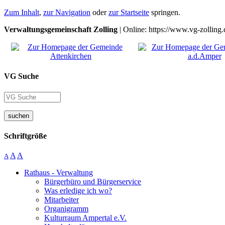
Zum Inhalt
,
zur Navigation
oder
zur Startseite
springen.
Verwaltungsgemeinschaft Zolling
| Online: https://www.vg-zolling.
VG Suche
suchen
Schriftgröße
A
A
A
Rathaus - Verwaltung
Bürgerbüro und Bürgerservice
Was erledige ich wo?
Mitarbeiter
Organigramm
Kulturraum Ampertal e.V.