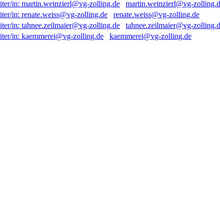
martin.weinzierl@vg-zolling.
renate.weiss@vg-zolling.de
tahnee.zeilmaier@vg-zolling.
kaemmerei@vg-zolling.de