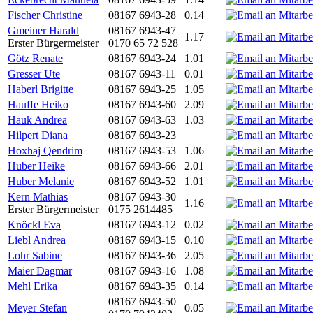
Fischer Christine
08167 6943-28
0.14
Gmeiner Harald
08167 6943-47
1.17
Erster Bürgermeister
0170 65 72 528
Götz Renate
08167 6943-24
1.01
Gresser Ute
08167 6943-11
0.01
Haberl Brigitte
08167 6943-25
1.05
Hauffe Heiko
08167 6943-60
2.09
Hauk Andrea
08167 6943-63
1.03
Hilpert Diana
08167 6943-23
Hoxhaj Qendrim
08167 6943-53
1.06
Huber Heike
08167 6943-66
2.01
Huber Melanie
08167 6943-52
1.01
Kern Mathias
08167 6943-30
1.16
Erster Bürgermeister
0175 2614485
Knöckl Eva
08167 6943-12
0.02
Liebl Andrea
08167 6943-15
0.10
Lohr Sabine
08167 6943-36
2.05
Maier Dagmar
08167 6943-16
1.08
Mehl Erika
08167 6943-35
0.14
08167 6943-50
Meyer Stefan
0.05