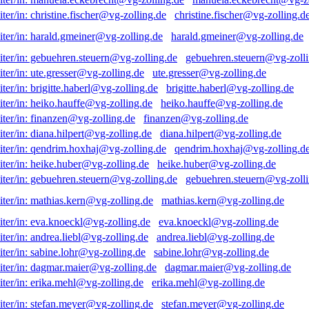
christine.fischer@vg-zolling.d
harald.gmeiner@vg-zolling.de
gebuehren.steuern@vg-zolli
ute.gresser@vg-zolling.de
brigitte.haberl@vg-zolling.de
heiko.hauffe@vg-zolling.de
finanzen@vg-zolling.de
diana.hilpert@vg-zolling.de
qendrim.hoxhaj@vg-zolling.d
heike.huber@vg-zolling.de
gebuehren.steuern@vg-zolli
mathias.kern@vg-zolling.de
eva.knoeckl@vg-zolling.de
andrea.liebl@vg-zolling.de
sabine.lohr@vg-zolling.de
dagmar.maier@vg-zolling.de
erika.mehl@vg-zolling.de
stefan.meyer@vg-zolling.de