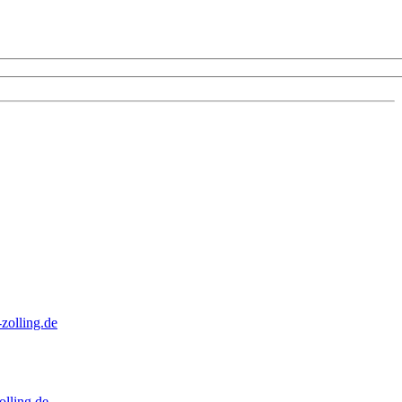
zolling.de
lling.de