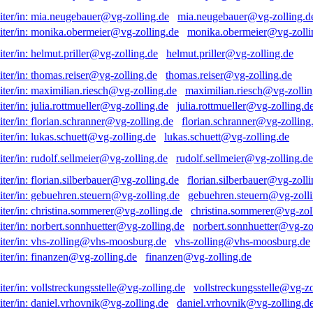
mia.neugebauer@vg-zolling.d
monika.obermeier@vg-zolli
helmut.priller@vg-zolling.de
thomas.reiser@vg-zolling.de
maximilian.riesch@vg-zollin
julia.rottmueller@vg-zolling.d
florian.schranner@vg-zolling
lukas.schuett@vg-zolling.de
rudolf.sellmeier@vg-zolling.de
florian.silberbauer@vg-zolli
gebuehren.steuern@vg-zolli
christina.sommerer@vg-zol
norbert.sonnhuetter@vg-zo
vhs-zolling@vhs-moosburg.de
finanzen@vg-zolling.de
vollstreckungsstelle@vg-zo
daniel.vrhovnik@vg-zolling.d