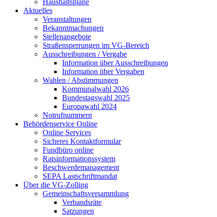
Haushaltspläne
Aktuelles
Veranstaltungen
Bekanntmachungen
Stellenangebote
Straßensperrungen im VG-Bereich
Ausschreibungen / Vergabe
Information über Ausschreibungen
Information über Vergaben
Wahlen / Abstimmungen
Kommunalwahl 2026
Bundestagswahl 2025
Europawahl 2024
Notrufnummern
Behördenservice Online
Online Services
Sicheres Kontaktformular
Fundbüro online
Ratsinformationssystem
Beschwerdemanagement
SEPA Lastschriftmandat
Über die VG-Zolling
Gemeinschaftsversammlung
Verbandsräte
Satzungen