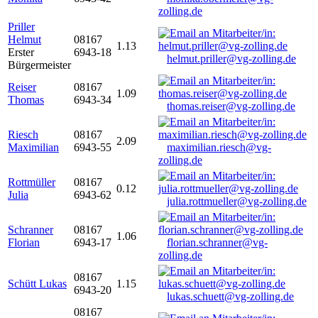
zolling.de
Priller
Helmut
08167
1.13
Erster
6943-18
helmut.priller@vg-zolling.de
Bürgermeister
Reiser
08167
1.09
Thomas
6943-34
thomas.reiser@vg-zolling.de
Riesch
08167
2.09
Maximilian
6943-55
maximilian.riesch@vg-
zolling.de
Rottmüller
08167
0.12
Julia
6943-62
julia.rottmueller@vg-zolling.de
Schranner
08167
1.06
Florian
6943-17
florian.schranner@vg-
zolling.de
08167
Schütt Lukas
1.15
6943-20
lukas.schuett@vg-zolling.de
08167