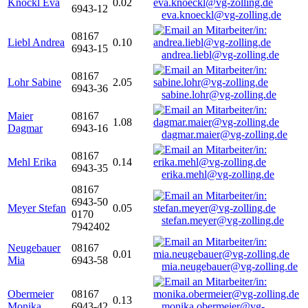
Knöckl Eva
0.02
6943-12
eva.knoeckl@vg-zolling.de
08167
Liebl Andrea
0.10
6943-15
andrea.liebl@vg-zolling.de
08167
Lohr Sabine
2.05
6943-36
sabine.lohr@vg-zolling.de
Maier
08167
1.08
Dagmar
6943-16
dagmar.maier@vg-zolling.de
08167
Mehl Erika
0.14
6943-35
erika.mehl@vg-zolling.de
08167
6943-50
Meyer Stefan
0.05
0170
stefan.meyer@vg-zolling.de
7942402
Neugebauer
08167
0.01
Mia
6943-58
mia.neugebauer@vg-zolling.de
Obermeier
08167
0.13
Monika
6943-42
monika.obermeier@vg-