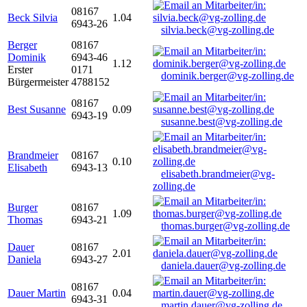
08167
Beck Silvia
1.04
6943-26
silvia.beck@vg-zolling.de
Berger
08167
Dominik
6943-46
1.12
Erster
0171
dominik.berger@vg-zolling.de
Bürgermeister
4788152
08167
Best Susanne
0.09
6943-19
susanne.best@vg-zolling.de
Brandmeier
08167
0.10
Elisabeth
6943-13
elisabeth.brandmeier@vg-
zolling.de
Burger
08167
1.09
Thomas
6943-21
thomas.burger@vg-zolling.de
Dauer
08167
2.01
Daniela
6943-27
daniela.dauer@vg-zolling.de
08167
Dauer Martin
0.04
6943-31
martin.dauer@vg-zolling.de