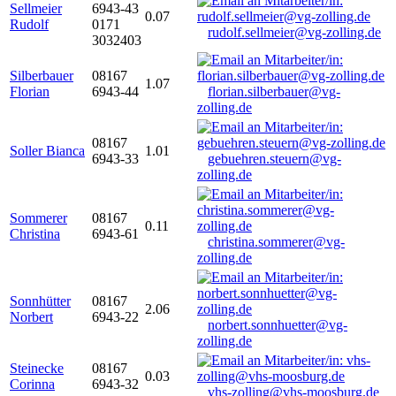
Sellmeier
6943-43
0.07
Rudolf
0171
rudolf.sellmeier@vg-zolling.de
3032403
Silberbauer
08167
1.07
Florian
6943-44
florian.silberbauer@vg-
zolling.de
08167
Soller Bianca
1.01
6943-33
gebuehren.steuern@vg-
zolling.de
Sommerer
08167
0.11
Christina
6943-61
christina.sommerer@vg-
zolling.de
Sonnhütter
08167
2.06
Norbert
6943-22
norbert.sonnhuetter@vg-
zolling.de
Steinecke
08167
0.03
Corinna
6943-32
vhs-zolling@vhs-moosburg.de