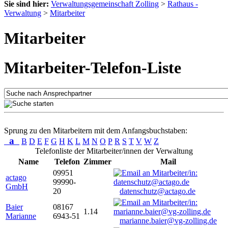
Sie sind hier:
Verwaltungsgemeinschaft Zolling
>
Rathaus -
Verwaltung
>
Mitarbeiter
Mitarbeiter
Mitarbeiter-Telefon-Liste
Sprung zu den Mitarbeitern mit dem Anfangsbuchstaben:
a
B
D
E
F
G
H
K
L
M
N
O
P
R
S
T
V
W
Z
Telefonliste der Mitarbeiter/innen der Verwaltung
Name
Telefon
Zimmer
Mail
09951
actago
99990-
GmbH
20
datenschutz@actago.de
Baier
08167
1.14
Marianne
6943-51
marianne.baier@vg-zolling.de