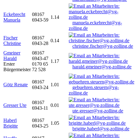
Eckebrecht
08167
1.14
Manuela
6943-59
manuela.eckebrecht@vg-
zolling.de
Fischer
08167
0.14
Christine
6943-28
christine.fischer@vg-zolling.de
Gmeiner
08167
Harald
6943-47
1.17
Erster
0170 65
harald.gmeiner@vg-zolling.de
Bürgermeister
72 528
08167
Götz Renate
1.01
6943-24
gebuehren.steuern@vg-
zolling.de
08167
Gresser Ute
0.01
6943-11
ute.gresser@vg-zolling.de
Haberl
08167
1.05
Brigitte
6943-25
brigitte.haberl@vg-zolling.de