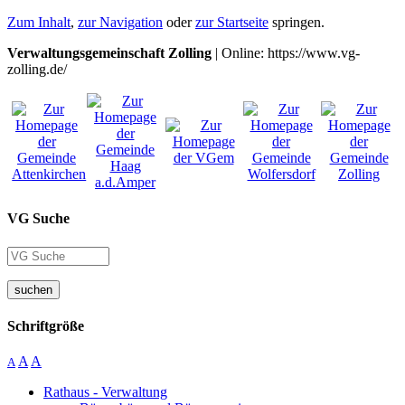
Zum Inhalt
,
zur Navigation
oder
zur Startseite
springen.
Verwaltungsgemeinschaft Zolling
| Online: https://www.vg-
zolling.de/
VG Suche
suchen
Schriftgröße
A
A
A
Rathaus - Verwaltung