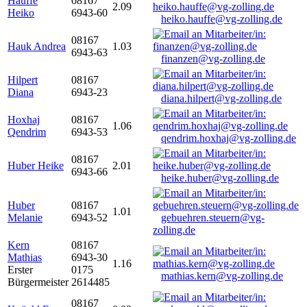
Hauffe
08167
2.09
Heiko
6943-60
heiko.hauffe@vg-zolling.de
08167
Hauk Andrea
1.03
6943-63
finanzen@vg-zolling.de
Hilpert
08167
Diana
6943-23
diana.hilpert@vg-zolling.de
Hoxhaj
08167
1.06
Qendrim
6943-53
qendrim.hoxhaj@vg-zolling.de
08167
Huber Heike
2.01
6943-66
heike.huber@vg-zolling.de
Huber
08167
1.01
Melanie
6943-52
gebuehren.steuern@vg-
zolling.de
Kern
08167
Mathias
6943-30
1.16
Erster
0175
mathias.kern@vg-zolling.de
Bürgermeister
2614485
08167