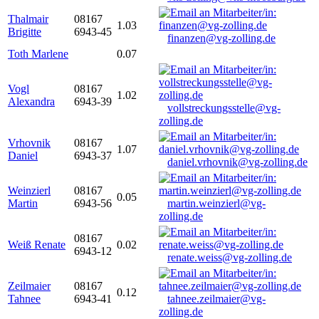
Thalmair
08167
1.03
Brigitte
6943-45
finanzen@vg-zolling.de
Toth Marlene
0.07
Vogl
08167
1.02
Alexandra
6943-39
vollstreckungsstelle@vg-
zolling.de
Vrhovnik
08167
1.07
Daniel
6943-37
daniel.vrhovnik@vg-zolling.de
Weinzierl
08167
0.05
Martin
6943-56
martin.weinzierl@vg-
zolling.de
08167
Weiß Renate
0.02
6943-12
renate.weiss@vg-zolling.de
Zeilmaier
08167
0.12
Tahnee
6943-41
tahnee.zeilmaier@vg-
zolling.de