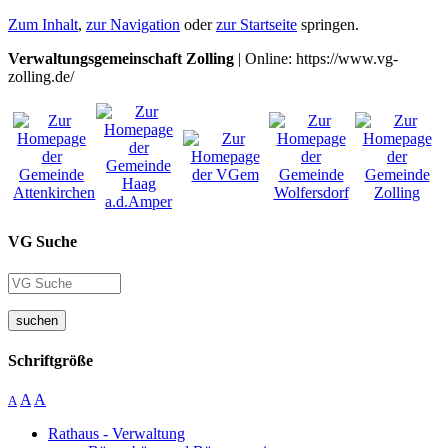
Zum Inhalt
,
zur Navigation
oder
zur Startseite
springen.
Verwaltungsgemeinschaft Zolling
| Online: https://www.vg-
zolling.de/
VG Suche
suchen
Schriftgröße
A
A
A
Rathaus - Verwaltung