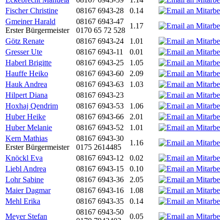
Fischer Christine
08167 6943-28
0.14
Gmeiner Harald
08167 6943-47
1.17
Erster Bürgermeister
0170 65 72 528
Götz Renate
08167 6943-24
1.01
Gresser Ute
08167 6943-11
0.01
Haberl Brigitte
08167 6943-25
1.05
Hauffe Heiko
08167 6943-60
2.09
Hauk Andrea
08167 6943-63
1.03
Hilpert Diana
08167 6943-23
Hoxhaj Qendrim
08167 6943-53
1.06
Huber Heike
08167 6943-66
2.01
Huber Melanie
08167 6943-52
1.01
Kern Mathias
08167 6943-30
1.16
Erster Bürgermeister
0175 2614485
Knöckl Eva
08167 6943-12
0.02
Liebl Andrea
08167 6943-15
0.10
Lohr Sabine
08167 6943-36
2.05
Maier Dagmar
08167 6943-16
1.08
Mehl Erika
08167 6943-35
0.14
08167 6943-50
Meyer Stefan
0.05