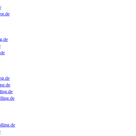
e
ng.de
g.de
e
.de
ng.de
ng.de
ling.de
lling.de
lling.de
e