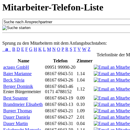
Mitarbeiter-Telefon-Liste
Sprung zu den Mitarbeitern mit dem Anfangsbuchstaben:
a
B
D
E
F
G
H
K
L
M
N
O
P
R
S
T
V
W
Z
Telefonliste der M
Name
Telefon
Zimmer
actago GmbH
09951 99990-20
Baier Marianne
08167 6943-51
1.14
Beck Silvia
08167 6943-26
1.04
Berger Dominik
08167 6943-46
1.12
Erster Bürgermeister
0171 4788152
Best Susanne
08167 6943-19
0.09
Brandmeier Elisabeth
08167 6943-13
0.10
Burger Thomas
08167 6943-21
1.09
Dauer Daniela
08167 6943-27
2.01
Dauer Martin
08167 6943-31
0.04
Eckebrecht Manuela
08167 6943-59
1.14