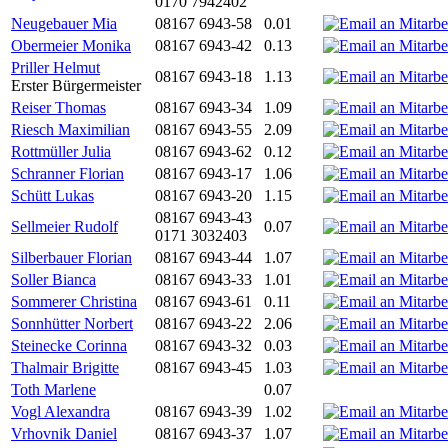
0170 7942402
Neugebauer Mia
08167 6943-58
0.01
Obermeier Monika
08167 6943-42
0.13
Priller Helmut
08167 6943-18
1.13
Erster Bürgermeister
Reiser Thomas
08167 6943-34
1.09
Riesch Maximilian
08167 6943-55
2.09
Rottmüller Julia
08167 6943-62
0.12
Schranner Florian
08167 6943-17
1.06
Schütt Lukas
08167 6943-20
1.15
08167 6943-43
Sellmeier Rudolf
0.07
0171 3032403
Silberbauer Florian
08167 6943-44
1.07
Soller Bianca
08167 6943-33
1.01
Sommerer Christina
08167 6943-61
0.11
Sonnhütter Norbert
08167 6943-22
2.06
Steinecke Corinna
08167 6943-32
0.03
Thalmair Brigitte
08167 6943-45
1.03
Toth Marlene
0.07
Vogl Alexandra
08167 6943-39
1.02
Vrhovnik Daniel
08167 6943-37
1.07