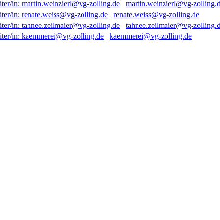
martin.weinzierl@vg-zolling.
renate.weiss@vg-zolling.de
tahnee.zeilmaier@vg-zolling.
kaemmerei@vg-zolling.de