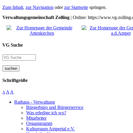
Zum Inhalt
,
zur Navigation
oder
zur Startseite
springen.
Verwaltungsgemeinschaft Zolling
| Online: https://www.vg-zolling.
VG Suche
suchen
Schriftgröße
A
A
A
Rathaus - Verwaltung
Bürgerbüro und Bürgerservice
Was erledige ich wo?
Mitarbeiter
Organigramm
Kulturraum Ampertal e.V.