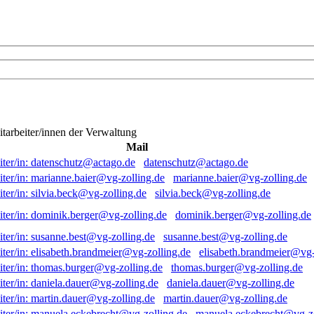
itarbeiter/innen der Verwaltung
Mail
datenschutz@actago.de
marianne.baier@vg-zolling.de
silvia.beck@vg-zolling.de
dominik.berger@vg-zolling.de
susanne.best@vg-zolling.de
elisabeth.brandmeier@vg-
thomas.burger@vg-zolling.de
daniela.dauer@vg-zolling.de
martin.dauer@vg-zolling.de
manuela.eckebrecht@vg-zo