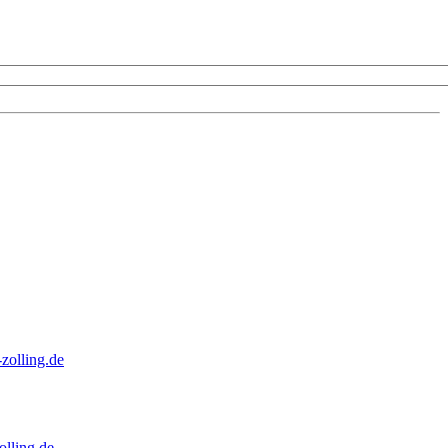
zolling.de
lling.de