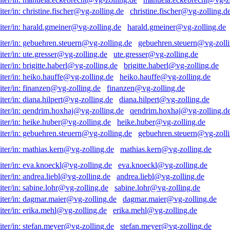
christine.fischer@vg-zolling.d
harald.gmeiner@vg-zolling.de
gebuehren.steuern@vg-zolli
ute.gresser@vg-zolling.de
brigitte.haberl@vg-zolling.de
heiko.hauffe@vg-zolling.de
finanzen@vg-zolling.de
diana.hilpert@vg-zolling.de
qendrim.hoxhaj@vg-zolling.d
heike.huber@vg-zolling.de
gebuehren.steuern@vg-zolli
mathias.kern@vg-zolling.de
eva.knoeckl@vg-zolling.de
andrea.liebl@vg-zolling.de
sabine.lohr@vg-zolling.de
dagmar.maier@vg-zolling.de
erika.mehl@vg-zolling.de
stefan.meyer@vg-zolling.de