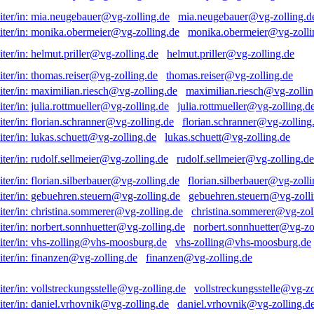
mia.neugebauer@vg-zolling.d
monika.obermeier@vg-zolli
helmut.priller@vg-zolling.de
thomas.reiser@vg-zolling.de
maximilian.riesch@vg-zollin
julia.rottmueller@vg-zolling.d
florian.schranner@vg-zolling
lukas.schuett@vg-zolling.de
rudolf.sellmeier@vg-zolling.de
florian.silberbauer@vg-zolli
gebuehren.steuern@vg-zolli
christina.sommerer@vg-zol
norbert.sonnhuetter@vg-zo
vhs-zolling@vhs-moosburg.de
finanzen@vg-zolling.de
vollstreckungsstelle@vg-zo
daniel.vrhovnik@vg-zolling.d