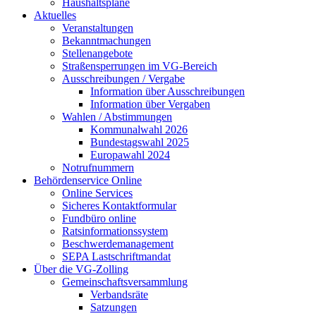
Haushaltspläne
Aktuelles
Veranstaltungen
Bekanntmachungen
Stellenangebote
Straßensperrungen im VG-Bereich
Ausschreibungen / Vergabe
Information über Ausschreibungen
Information über Vergaben
Wahlen / Abstimmungen
Kommunalwahl 2026
Bundestagswahl 2025
Europawahl 2024
Notrufnummern
Behördenservice Online
Online Services
Sicheres Kontaktformular
Fundbüro online
Ratsinformationssystem
Beschwerdemanagement
SEPA Lastschriftmandat
Über die VG-Zolling
Gemeinschaftsversammlung
Verbandsräte
Satzungen