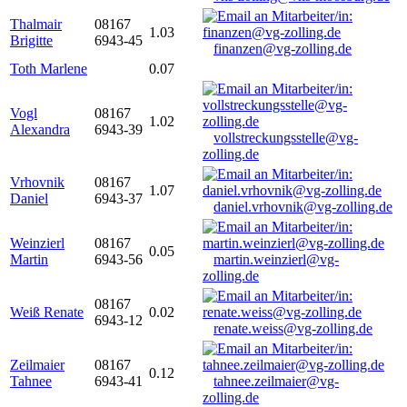
Thalmair
08167
1.03
Brigitte
6943-45
finanzen@vg-zolling.de
Toth Marlene
0.07
Vogl
08167
1.02
Alexandra
6943-39
vollstreckungsstelle@vg-
zolling.de
Vrhovnik
08167
1.07
Daniel
6943-37
daniel.vrhovnik@vg-zolling.de
Weinzierl
08167
0.05
Martin
6943-56
martin.weinzierl@vg-
zolling.de
08167
Weiß Renate
0.02
6943-12
renate.weiss@vg-zolling.de
Zeilmaier
08167
0.12
Tahnee
6943-41
tahnee.zeilmaier@vg-
zolling.de