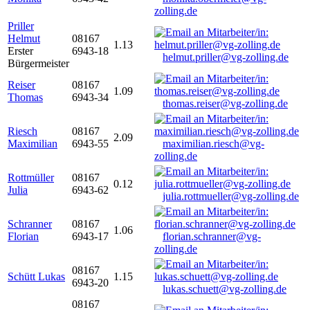
zolling.de
Priller
Helmut
08167
1.13
Erster
6943-18
helmut.priller@vg-zolling.de
Bürgermeister
Reiser
08167
1.09
Thomas
6943-34
thomas.reiser@vg-zolling.de
Riesch
08167
2.09
Maximilian
6943-55
maximilian.riesch@vg-
zolling.de
Rottmüller
08167
0.12
Julia
6943-62
julia.rottmueller@vg-zolling.de
Schranner
08167
1.06
Florian
6943-17
florian.schranner@vg-
zolling.de
08167
Schütt Lukas
1.15
6943-20
lukas.schuett@vg-zolling.de
08167