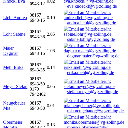
Knöckl Eva
0.02
6943-12
eva.knoeckl@vg-zolling.de
08167
Liebl Andrea
0.10
6943-15
andrea.liebl@vg-zolling.de
08167
Lohr Sabine
2.05
6943-36
sabine.lohr@vg-zolling.de
Maier
08167
1.08
Dagmar
6943-16
dagmar.maier@vg-zolling.de
08167
Mehl Erika
0.14
6943-35
erika.mehl@vg-zolling.de
08167
6943-50
Meyer Stefan
0.05
0170
stefan.meyer@vg-zolling.de
7942402
Neugebauer
08167
0.01
Mia
6943-58
mia.neugebauer@vg-zolling.de
Obermeier
08167
0.13
Monika
6943-42
monika.obermeier@vg-