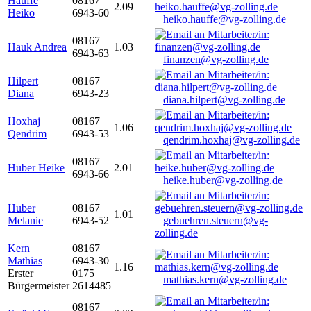
Hauffe
08167
2.09
Heiko
6943-60
heiko.hauffe@vg-zolling.de
08167
Hauk Andrea
1.03
6943-63
finanzen@vg-zolling.de
Hilpert
08167
Diana
6943-23
diana.hilpert@vg-zolling.de
Hoxhaj
08167
1.06
Qendrim
6943-53
qendrim.hoxhaj@vg-zolling.de
08167
Huber Heike
2.01
6943-66
heike.huber@vg-zolling.de
Huber
08167
1.01
Melanie
6943-52
gebuehren.steuern@vg-
zolling.de
Kern
08167
Mathias
6943-30
1.16
Erster
0175
mathias.kern@vg-zolling.de
Bürgermeister
2614485
08167