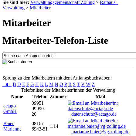
Sie sind hier:
Verwaltungsgemeinschaft Zolling
>
Rathaus -
Verwaltung
>
Mitarbeiter
Mitarbeiter
Mitarbeiter-Telefon-Liste
Sprung zu den Mitarbeitern mit dem Anfangsbuchstaben:
a
B
D
E
F
G
H
K
L
M
N
O
P
R
S
T
V
W
Z
Telefonliste der Mitarbeiter/innen der Verwaltung
Name
Telefon
Zimmer
Mail
09951
actago
99990-
GmbH
20
datenschutz@actago.de
Baier
08167
1.14
Marianne
6943-51
marianne.baier@vg-zolling.de