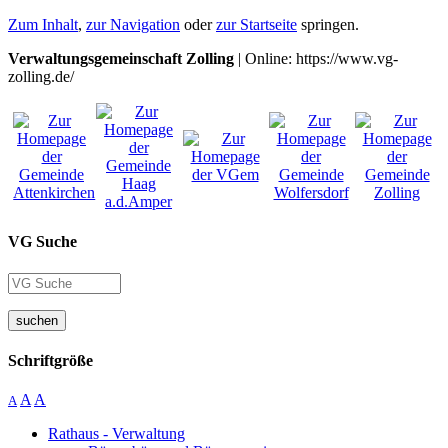
Zum Inhalt
,
zur Navigation
oder
zur Startseite
springen.
Verwaltungsgemeinschaft Zolling
| Online: https://www.vg-
zolling.de/
VG Suche
suchen
Schriftgröße
A
A
A
Rathaus - Verwaltung