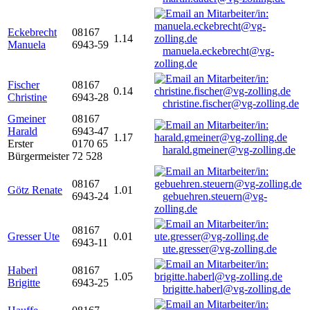
Eckebrecht
08167
1.14
Manuela
6943-59
manuela.eckebrecht@vg-
zolling.de
Fischer
08167
0.14
Christine
6943-28
christine.fischer@vg-zolling.de
Gmeiner
08167
Harald
6943-47
1.17
Erster
0170 65
harald.gmeiner@vg-zolling.de
Bürgermeister
72 528
08167
Götz Renate
1.01
6943-24
gebuehren.steuern@vg-
zolling.de
08167
Gresser Ute
0.01
6943-11
ute.gresser@vg-zolling.de
Haberl
08167
1.05
Brigitte
6943-25
brigitte.haberl@vg-zolling.de