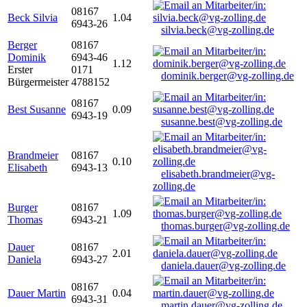
08167
Beck Silvia
1.04
6943-26
silvia.beck@vg-zolling.de
Berger
08167
Dominik
6943-46
1.12
Erster
0171
dominik.berger@vg-zolling.de
Bürgermeister
4788152
08167
Best Susanne
0.09
6943-19
susanne.best@vg-zolling.de
Brandmeier
08167
0.10
Elisabeth
6943-13
elisabeth.brandmeier@vg-
zolling.de
Burger
08167
1.09
Thomas
6943-21
thomas.burger@vg-zolling.de
Dauer
08167
2.01
Daniela
6943-27
daniela.dauer@vg-zolling.de
08167
Dauer Martin
0.04
6943-31
martin.dauer@vg-zolling.de