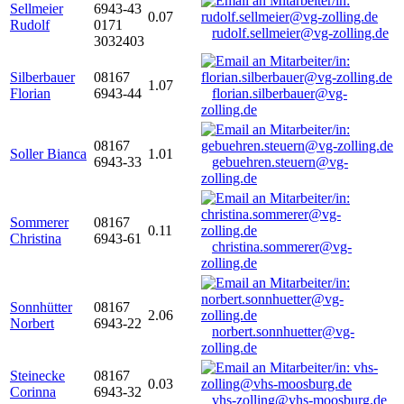
Sellmeier
6943-43
0.07
Rudolf
0171
rudolf.sellmeier@vg-zolling.de
3032403
Silberbauer
08167
1.07
Florian
6943-44
florian.silberbauer@vg-
zolling.de
08167
Soller Bianca
1.01
6943-33
gebuehren.steuern@vg-
zolling.de
Sommerer
08167
0.11
Christina
6943-61
christina.sommerer@vg-
zolling.de
Sonnhütter
08167
2.06
Norbert
6943-22
norbert.sonnhuetter@vg-
zolling.de
Steinecke
08167
0.03
Corinna
6943-32
vhs-zolling@vhs-moosburg.de