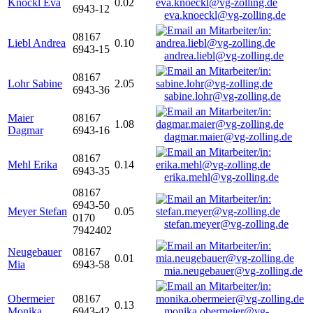
Knöckl Eva
0.02
6943-12
eva.knoeckl@vg-zolling.de
08167
Liebl Andrea
0.10
6943-15
andrea.liebl@vg-zolling.de
08167
Lohr Sabine
2.05
6943-36
sabine.lohr@vg-zolling.de
Maier
08167
1.08
Dagmar
6943-16
dagmar.maier@vg-zolling.de
08167
Mehl Erika
0.14
6943-35
erika.mehl@vg-zolling.de
08167
6943-50
Meyer Stefan
0.05
0170
stefan.meyer@vg-zolling.de
7942402
Neugebauer
08167
0.01
Mia
6943-58
mia.neugebauer@vg-zolling.de
Obermeier
08167
0.13
Monika
6943-42
monika.obermeier@vg-