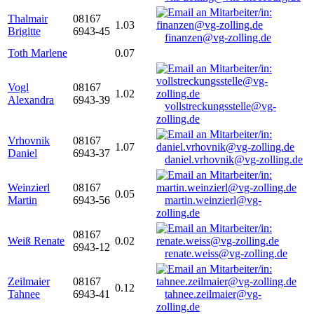
Thalmair
08167
1.03
Brigitte
6943-45
finanzen@vg-zolling.de
Toth Marlene
0.07
Vogl
08167
1.02
Alexandra
6943-39
vollstreckungsstelle@vg-
zolling.de
Vrhovnik
08167
1.07
Daniel
6943-37
daniel.vrhovnik@vg-zolling.de
Weinzierl
08167
0.05
Martin
6943-56
martin.weinzierl@vg-
zolling.de
08167
Weiß Renate
0.02
6943-12
renate.weiss@vg-zolling.de
Zeilmaier
08167
0.12
Tahnee
6943-41
tahnee.zeilmaier@vg-
zolling.de