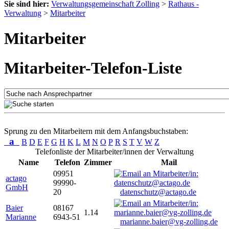
Sie sind hier:
Verwaltungsgemeinschaft Zolling
>
Rathaus -
Verwaltung
>
Mitarbeiter
Mitarbeiter
Mitarbeiter-Telefon-Liste
Sprung zu den Mitarbeitern mit dem Anfangsbuchstaben:
a
B
D
E
F
G
H
K
L
M
N
O
P
R
S
T
V
W
Z
Telefonliste der Mitarbeiter/innen der Verwaltung
Name
Telefon
Zimmer
Mail
09951
actago
99990-
GmbH
20
datenschutz@actago.de
Baier
08167
1.14
Marianne
6943-51
marianne.baier@vg-zolling.de