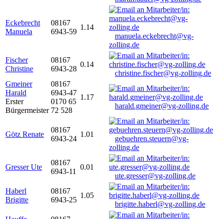
Eckebrecht
08167
1.14
Manuela
6943-59
manuela.eckebrecht@vg-
zolling.de
Fischer
08167
0.14
Christine
6943-28
christine.fischer@vg-zolling.de
Gmeiner
08167
Harald
6943-47
1.17
Erster
0170 65
harald.gmeiner@vg-zolling.de
Bürgermeister
72 528
08167
Götz Renate
1.01
6943-24
gebuehren.steuern@vg-
zolling.de
08167
Gresser Ute
0.01
6943-11
ute.gresser@vg-zolling.de
Haberl
08167
1.05
Brigitte
6943-25
brigitte.haberl@vg-zolling.de