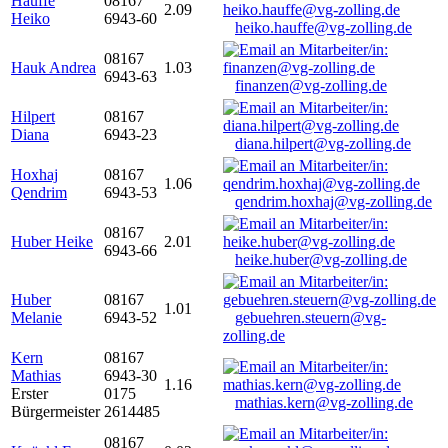
Hauffe
08167
2.09
Heiko
6943-60
heiko.hauffe@vg-zolling.de
08167
Hauk Andrea
1.03
6943-63
finanzen@vg-zolling.de
Hilpert
08167
Diana
6943-23
diana.hilpert@vg-zolling.de
Hoxhaj
08167
1.06
Qendrim
6943-53
qendrim.hoxhaj@vg-zolling.de
08167
Huber Heike
2.01
6943-66
heike.huber@vg-zolling.de
Huber
08167
1.01
Melanie
6943-52
gebuehren.steuern@vg-
zolling.de
Kern
08167
Mathias
6943-30
1.16
Erster
0175
mathias.kern@vg-zolling.de
Bürgermeister
2614485
08167