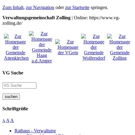
Zum Inhalt
,
zur Navigation
oder
zur Startseite
springen.
Verwaltungsgemeinschaft Zolling
| Online: https://www.vg-
zolling.de/
VG Suche
suchen
Schriftgröße
A
A
A
Rathaus - Verwaltung